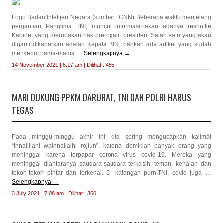
Logo Badan Intelijen Negara (sumber : CNN) Beberapa waktu menjelang
pergantian Panglima TNI, muncul informasi akan adanya reshuffle
Kabinet yang merupakan hak prerogatif presiden. Salah satu yang akan
diganti dikabarkan adalah Kepala BIN, bahkan ada artikel yang sudah
menyebut nama-mama …
Selengkapnya
→
14 November 2021 | 6:17 am | Dilihat : 455
MARI DUKUNG PPKM DARURAT, TNI DAN POLRI HARUS
TEGAS
Pada minggu-minggu akhir ini kita sering mengucapkan kalimat
“Innalillahi wainnailaihi rojiun”, karena demikian banyak orang yang
meninggal karena terpapar corona virus covid-19. Mereka yang
meninggal diantaranya saudara-saudara terkasih, teman, kenalan dan
tokoh-tokoh pintar dan terkenal. Di kalangan purn.TNI, covid juga …
Selengkapnya
→
3 July 2021 | 7:08 am | Dilihat : 360