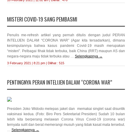
10 February 2021 | 11:02 am | Dilihat : 476
MISTERI COVID-19 SANG PEMBASMI
Penulis me-refresh artikel yang pernah ditulis dengan judul PERAN
INTELIJEN DALAM “CORONA WAR” (Agar kita tersadarkan), dimana
kesimpulannya bahwa kasus pandemi Covid-19 masih merupakan
“misteri”. Pelbagai fihak tidak terbuka, baik China (RRT) maupun AS dan
negara-negara maju tidak terbuka atau …
Selengkapnya
→
3 February 2021 | 8:21 pm | Dilihat : 515
PENTINGNYA PERAN INTELIJEN DALAM “CORONA WAR”
Presiden Joko Widodo melepas jaket dan memakai singlet saat disuntik
vaksinasi kedua. (Foto: Biro Pers Sekretariat Presiden) Sudah 10 bulan
lebih kita berperang melawan Corona Virus Covid-19 (corona war)
ternyata sulit dan berat memerangi musuh yang tidak kasat mata tersebut.
…
Selengkapnya
→