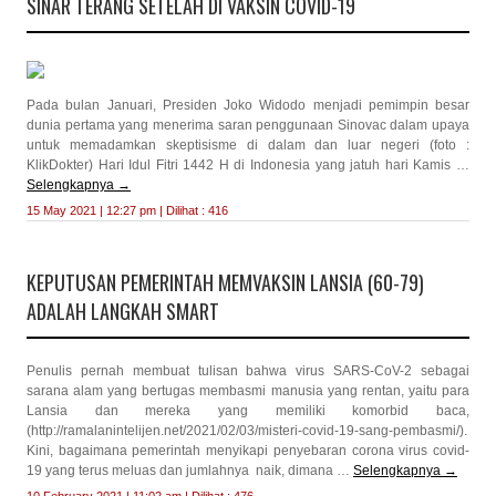
SINAR TERANG SETELAH DI VAKSIN COVID-19
Pada bulan Januari, Presiden Joko Widodo menjadi pemimpin besar
dunia pertama yang menerima saran penggunaan Sinovac dalam upaya
untuk memadamkan skeptisisme di dalam dan luar negeri (foto :
KlikDokter) Hari Idul Fitri 1442 H di Indonesia yang jatuh hari Kamis …
Selengkapnya
→
15 May 2021 | 12:27 pm | Dilihat : 416
KEPUTUSAN PEMERINTAH MEMVAKSIN LANSIA (60-79)
ADALAH LANGKAH SMART
Penulis pernah membuat tulisan bahwa virus SARS-CoV-2 sebagai
sarana alam yang bertugas membasmi manusia yang rentan, yaitu para
Lansia dan mereka yang memiliki komorbid baca,
(http://ramalanintelijen.net/2021/02/03/misteri-covid-19-sang-pembasmi/).
Kini, bagaimana pemerintah menyikapi penyebaran corona virus covid-
19 yang terus meluas dan jumlahnya naik, dimana …
Selengkapnya
→