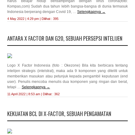
harus belajar hidup berdampingan dengan virus corona(foto:
Kompas,com) Sudah dua tahun lebih bangsa-bangsa di dunia termasuk
Indonesia berperang dengan Covid 19, …
Selengkapnya
→
4 May 2022 | 4:29 pm | Dilihat : 395
ANTARA X FACTOR DAN G20, SEBUAH PERSEPSI INTELIJEN
Logo X Factor Indonesia (foto : Okezone) Bila kita berbicara tentang
intelijen strategis (intelstrat), maka ada 9 komponen yang diteliti untuk
memberikan masukan atau petunjuk kepada pengambil keputusan (end
user). Penulis mencoba menulis dua komponen yang ringan dan berat,
tetapi …
Selengkapnya
→
11 April 2022 | 8:53 am | Dilihat : 362
KEKUATAN BCL DI X-FACTOR, SEBUAH PENGAMATAN