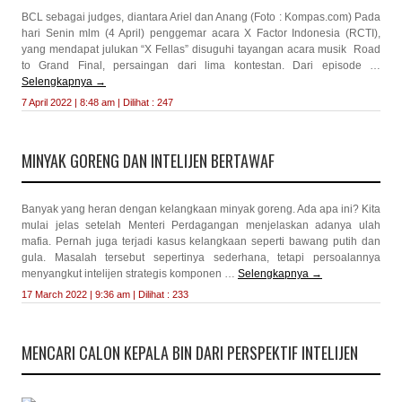
BCL sebagai judges, diantara Ariel dan Anang (Foto : Kompas.com) Pada
hari Senin mlm (4 April) penggemar acara X Factor Indonesia (RCTI),
yang mendapat julukan “X Fellas” disuguhi tayangan acara musik Road
to Grand Final, persaingan dari lima kontestan. Dari episode …
Selengkapnya
→
7 April 2022 | 8:48 am | Dilihat : 247
MINYAK GORENG DAN INTELIJEN BERTAWAF
Banyak yang heran dengan kelangkaan minyak goreng. Ada apa ini? Kita
mulai jelas setelah Menteri Perdagangan menjelaskan adanya ulah
mafia. Pernah juga terjadi kasus kelangkaan seperti bawang putih dan
gula. Masalah tersebut sepertinya sederhana, tetapi persoalannya
menyangkut intelijen strategis komponen …
Selengkapnya
→
17 March 2022 | 9:36 am | Dilihat : 233
MENCARI CALON KEPALA BIN DARI PERSPEKTIF INTELIJEN