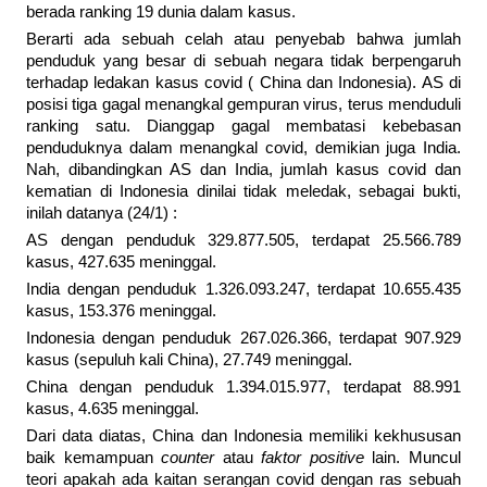
berada ranking 19 dunia dalam kasus.
Berarti ada sebuah celah atau penyebab bahwa jumlah
penduduk yang besar di sebuah negara tidak berpengaruh
terhadap ledakan kasus covid ( China dan Indonesia). AS di
posisi tiga gagal menangkal gempuran virus, terus menduduli
ranking satu. Dianggap gagal membatasi kebebasan
penduduknya dalam menangkal covid, demikian juga India.
Nah, dibandingkan AS dan India, jumlah kasus covid dan
kematian di Indonesia dinilai tidak meledak, sebagai bukti,
inilah datanya (24/1) :
AS dengan penduduk 329.877.505, terdapat 25.566.789
kasus, 427.635 meninggal.
India dengan penduduk 1.326.093.247, terdapat 10.655.435
kasus, 153.376 meninggal.
Indonesia dengan penduduk 267.026.366, terdapat 907.929
kasus (sepuluh kali China), 27.749 meninggal.
China dengan penduduk 1.394.015.977, terdapat 88.991
kasus, 4.635 meninggal.
Dari data diatas, China dan Indonesia memiliki kekhususan
baik kemampuan
counter
atau
faktor positive
lain. Muncul
teori apakah ada kaitan serangan covid dengan ras sebuah