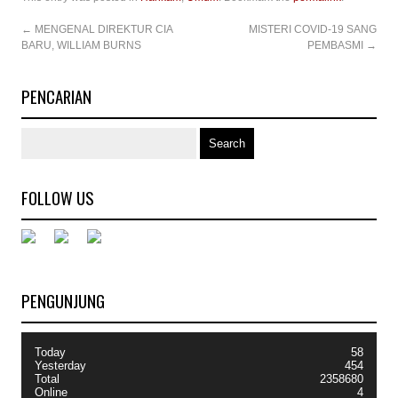
←
MENGENAL DIREKTUR CIA
MISTERI COVID-19 SANG
BARU, WILLIAM BURNS
PEMBASMI
→
PENCARIAN
FOLLOW US
PENGUNJUNG
Today
58
Yesterday
454
Total
2358680
Online
4