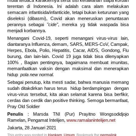
mulai terbaca karakternya serta sisi kerawanan siapa korban
terentan di Indonesia. Ini adalah cara alam melakukan
semacam infantisida/infanticide, tetapi bukan keturunan yang
diseleksi (dibasmi), Covid akan meneruskan penuntasan
perannya sebagai
"cide"
, mereka yg tidak waspada bisa
menjadi korbannya.
Menangani Covid-19, seperti menangani virus-virus lain,
diantaranya Influenza, demam, SARS, MERS-CoV, Campak,
Herpes, Ebola, Polio, Hepatitis, Cacar, AIDS, Gondong, Flu
burung, dan lain-lain. Covid 19 juga tidak bisa dilenyapkan
100% , Bagian pentingnya, bagaimana membuat imunitas,
memanfaatkan vaksin dengan maksimal dan menerapkan
hidup
pola new normal.
Sebagai penutup, kita mesti sadar, bahwa manusia memang
sudah ditakdirkan harus terus hidup berdampingan dengan
virus-virus tersebut, kita akan selamat karena bisa berfikir,
cerdas dan cerdik dan positive thinking. Semoga bermanfaat,
Pray Old Soldier
Penulis
: Marsda TNI (Pur) Prayitno Wongsodidjojo
Ramelan, Pengamat Intelijen,
www.ramalanintelijen.net
Jakarta, 28 Januari 2021
This entry was posted in
Hankam
,
Umum
. Bookmark the
permalink
.