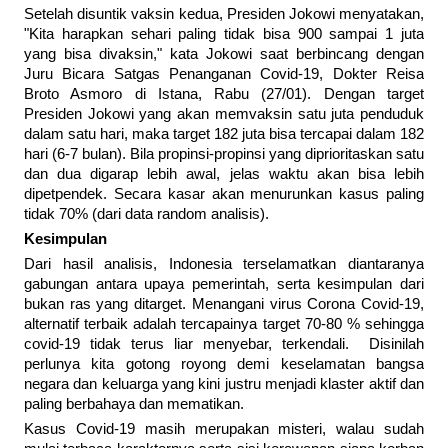
Setelah disuntik vaksin kedua, Presiden Jokowi menyatakan,
"Kita harapkan sehari paling tidak bisa 900 sampai 1 juta
yang bisa divaksin," kata Jokowi saat berbincang dengan
Juru Bicara Satgas Penanganan Covid-19, Dokter Reisa
Broto Asmoro di Istana, Rabu (27/01). Dengan target
Presiden Jokowi yang akan memvaksin satu juta penduduk
dalam satu hari, maka target 182 juta bisa tercapai dalam 182
hari (6-7 bulan). Bila propinsi-propinsi yang diprioritaskan satu
dan dua digarap lebih awal, jelas waktu akan bisa lebih
dipetpendek. Secara kasar akan menurunkan kasus paling
tidak 70% (dari data random analisis).
Kesimpulan
Dari hasil analisis, Indonesia terselamatkan diantaranya
gabungan antara upaya pemerintah, serta kesimpulan dari
bukan ras yang ditarget. Menangani virus Corona Covid-19,
alternatif terbaik adalah tercapainya target 70-80 % sehingga
covid-19 tidak terus liar menyebar, terkendali. Disinilah
perlunya kita gotong royong demi keselamatan bangsa
negara dan keluarga yang kini justru menjadi klaster aktif dan
paling berbahaya dan mematikan.
Kasus Covid-19 masih merupakan misteri, walau sudah