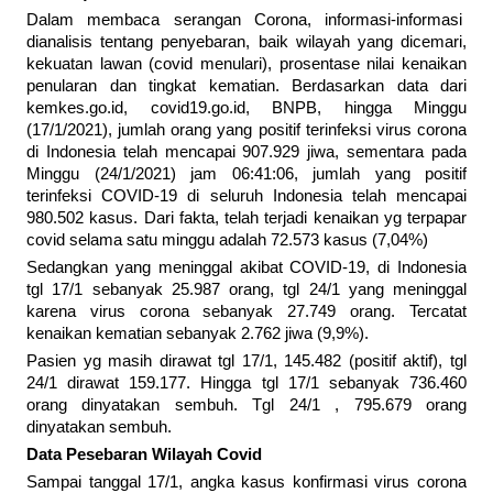
Dalam membaca serangan Corona, informasi-informasi
dianalisis tentang penyebaran, baik wilayah yang dicemari,
kekuatan lawan (covid menulari), prosentase nilai kenaikan
penularan dan tingkat kematian. Berdasarkan data dari
kemkes.go.id, covid19.go.id, BNPB, hingga Minggu
(17/1/2021), jumlah orang yang positif terinfeksi virus corona
di Indonesia telah mencapai 907.929 jiwa, sementara pada
Minggu (24/1/2021) jam 06:41:06, jumlah yang positif
terinfeksi COVID-19 di seluruh Indonesia telah mencapai
980.502 kasus. Dari fakta, telah terjadi kenaikan yg terpapar
covid selama satu minggu adalah 72.573 kasus (7,04%)
Sedangkan yang meninggal akibat COVID-19, di Indonesia
tgl 17/1 sebanyak 25.987 orang, tgl 24/1 yang meninggal
karena virus corona sebanyak 27.749 orang. Tercatat
kenaikan kematian sebanyak 2.762 jiwa (9,9%).
Pasien yg masih dirawat tgl 17/1, 145.482 (positif aktif), tgl
24/1 dirawat 159.177. Hingga tgl 17/1 sebanyak 736.460
orang dinyatakan sembuh. Tgl 24/1 , 795.679 orang
dinyatakan sembuh.
Data Pesebaran Wilayah Covid
Sampai tanggal 17/1, angka kasus konfirmasi virus corona