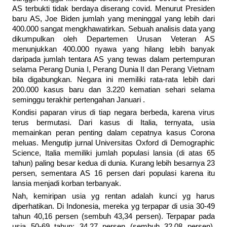
AS terbukti tidak berdaya diserang covid. Menurut Presiden
baru AS, Joe Biden jumlah yang meninggal yang lebih dari
400.000 sangat mengkhawatirkan. Sebuah analisis data yang
dikumpulkan oleh Departemen Urusan Veteran AS
menunjukkan 400.000 nyawa yang hilang lebih banyak
daripada jumlah tentara AS yang tewas dalam pertempuran
selama Perang Dunia I, Perang Dunia II dan Perang Vietnam
bila digabungkan. Negara ini memiliki rata-rata lebih dari
200.000 kasus baru dan 3.220 kematian sehari selama
seminggu terakhir pertengahan Januari .
Kondisi paparan virus di tiap negara berbeda, karena virus
terus bermutasi. Dari kasus di Italia, ternyata, usia
memainkan peran penting dalam cepatnya kasus Corona
meluas. Mengutip jurnal Universitas Oxford di Demographic
Science, Italia memiliki jumlah populasi lansia (di atas 65
tahun) paling besar kedua di dunia. Kurang lebih besarnya 23
persen, sementara AS 16 persen dari populasi karena itu
lansia menjadi korban terbanyak.
Nah, kemiripan usia yg rentan adalah kunci yg harus
diperhatikan. Di Indonesia, mereka yg terpapar di usia 30-49
tahun 40,16 persen (sembuh 43,34 persen). Terpapar pada
usia 50-69 tahun: 34,27 persen (sembuh 32,08 persen).