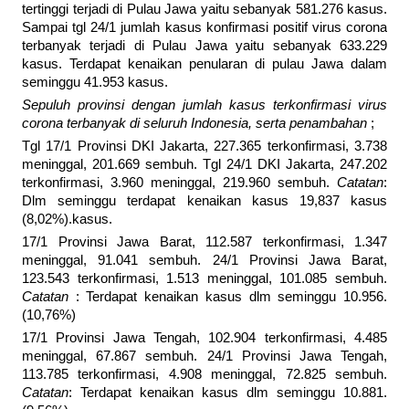
tertinggi terjadi di Pulau Jawa yaitu sebanyak 581.276 kasus.
Sampai tgl 24/1 jumlah kasus konfirmasi positif virus corona
terbanyak terjadi di Pulau Jawa yaitu sebanyak 633.229
kasus. Terdapat kenaikan penularan di pulau Jawa dalam
seminggu 41.953 kasus.
Sepuluh provinsi dengan jumlah kasus terkonfirmasi virus
corona terbanyak di seluruh Indonesia, serta penambahan
;
Tgl 17/1 Provinsi DKI Jakarta, 227.365 terkonfirmasi, 3.738
meninggal, 201.669 sembuh. Tgl 24/1 DKI Jakarta, 247.202
terkonfirmasi, 3.960 meninggal, 219.960 sembuh.
Catatan
:
Dlm seminggu terdapat kenaikan kasus 19,837 kasus
(8,02%).kasus.
17/1 Provinsi Jawa Barat, 112.587 terkonfirmasi, 1.347
meninggal, 91.041 sembuh. 24/1 Provinsi Jawa Barat,
123.543 terkonfirmasi, 1.513 meninggal, 101.085 sembuh.
Catatan
: Terdapat kenaikan kasus dlm seminggu 10.956.
(10,76%)
17/1 Provinsi Jawa Tengah, 102.904 terkonfirmasi, 4.485
meninggal, 67.867 sembuh. 24/1 Provinsi Jawa Tengah,
113.785 terkonfirmasi, 4.908 meninggal, 72.825 sembuh.
Catatan
: Terdapat kenaikan kasus dlm seminggu 10.881.