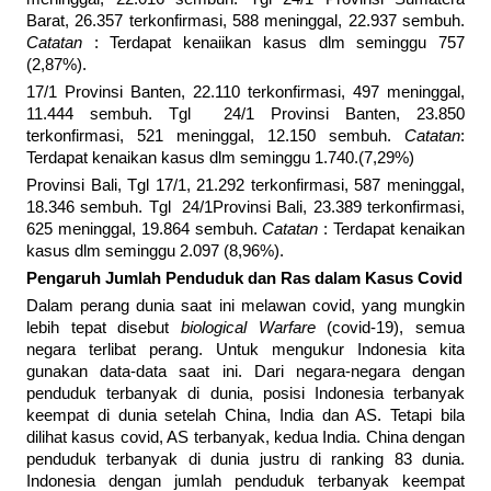
Barat, 26.357 terkonfirmasi, 588 meninggal, 22.937 sembuh.
Catatan
: Terdapat kenaiikan kasus dlm seminggu 757
(2,87%).
17/1 Provinsi Banten, 22.110 terkonfirmasi, 497 meninggal,
11.444 sembuh. Tgl 24/1 Provinsi Banten, 23.850
terkonfirmasi, 521 meninggal, 12.150 sembuh.
Catatan
:
Terdapat kenaikan kasus dlm seminggu 1.740.(7,29%)
Provinsi Bali, Tgl 17/1, 21.292 terkonfirmasi, 587 meninggal,
18.346 sembuh. Tgl 24/1Provinsi Bali, 23.389 terkonfirmasi,
625 meninggal, 19.864 sembuh.
Catatan
: Terdapat kenaikan
kasus dlm seminggu 2.097 (8,96%).
Pengaruh Jumlah Penduduk dan Ras dalam Kasus Covid
Dalam perang dunia saat ini melawan covid, yang mungkin
lebih tepat disebut
biological Warfare
(covid-19), semua
negara terlibat perang. Untuk mengukur Indonesia kita
gunakan data-data saat ini. Dari negara-negara dengan
penduduk terbanyak di dunia, posisi Indonesia terbanyak
keempat di dunia setelah China, India dan AS. Tetapi bila
dilihat kasus covid, AS terbanyak, kedua India. China dengan
penduduk terbanyak di dunia justru di ranking 83 dunia.
Indonesia dengan jumlah penduduk terbanyak keempat