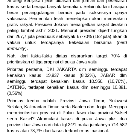
Strategi kebijakan jelas didasari dari jumlah dan pesebaran
kasus serta berapa banyak kematian. Selain itu kini harapan
besar penanggulangan berada pada suksesnya upaya
vaksinasi. Pemerintah telah menetapkan akan memvaksin
gratis rakyat. Presiden Jokowi menargetkan rakyat divaksin
paling lambat akhir 2021. Menurut presiden diperhitungkan
dari 267,7 juta penduduk sebanyak 67-70% (182 juta) akan di
vaksin untuk tercapainya kekebalan bersama (
herd
immunity
).
Nah, dari fakta-fakta diatas disarankan target 70% di
prioritaskan di tiga propinsi di pulau Jawa yaitu :
Prioritas pertama, DKI JAKARTA dlm seminggu terdapat
kenaikan kasus 19,837 kasus (8,02%), JABAR dlm
seminggu terdapat kenaikan kasus 10.956. (10,76%),
JATENG, terdapat kenaikan kasus dlm seminggu 10.881.
(9,56%).
Prioritas kedua adalah Provinsi Jawa Timur, Sulawesi
Selatan, Kalimantan Timur, serta Banten dan Jogja. Mengapa
memrioritaskan provinsi di Pulau Jawa dua provinsi Sulsel
serta Kalsel? Akumulasi kasus di pulau Jawa plus dua
provinsi luar Jawa dari data tgl 24/1 maka jumlahnya 714.582
kasus atau 78,7% dari kasus terkonfirmasi nasional.