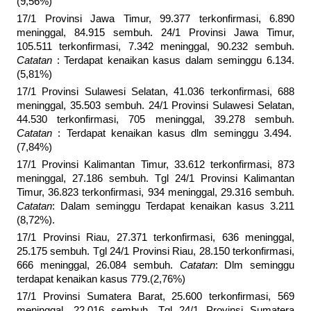
(9,56%)
17/1 Provinsi Jawa Timur, 99.377 terkonfirmasi, 6.890
meninggal, 84.915 sembuh. 24/1 Provinsi Jawa Timur,
105.511 terkonfirmasi, 7.342 meninggal, 90.232 sembuh.
Catatan
: Terdapat kenaikan kasus dalam seminggu 6.134.
(5,81%)
17/1 Provinsi Sulawesi Selatan, 41.036 terkonfirmasi, 688
meninggal, 35.503 sembuh. 24/1 Provinsi Sulawesi Selatan,
44.530 terkonfirmasi, 705 meninggal, 39.278 sembuh.
Catatan
: Terdapat kenaikan kasus dlm seminggu 3.494.
(7,84%)
17/1 Provinsi Kalimantan Timur, 33.612 terkonfirmasi, 873
meninggal, 27.186 sembuh. Tgl 24/1 Provinsi Kalimantan
Timur, 36.823 terkonfirmasi, 934 meninggal, 29.316 sembuh.
Catatan
: Dalam seminggu Terdapat kenaikan kasus 3.211
(8,72%).
17/1 Provinsi Riau, 27.371 terkonfirmasi, 636 meninggal,
25.175 sembuh. Tgl 24/1 Provinsi Riau, 28.150 terkonfirmasi,
666 meninggal, 26.084 sembuh.
Catatan
: Dlm seminggu
terdapat kenaikan kasus 779.(2,76%)
17/1 Provinsi Sumatera Barat, 25.600 terkonfirmasi, 569
meninggal, 22.016 sembuh. Tgl 24/1 Provinsi Sumatera