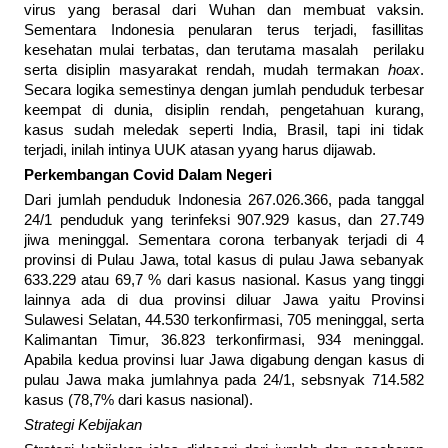
virus yang berasal dari Wuhan dan membuat vaksin.
Sementara Indonesia penularan terus terjadi, fasillitas
kesehatan mulai terbatas, dan terutama masalah perilaku
serta disiplin masyarakat rendah, mudah termakan
hoax
.
Secara logika semestinya dengan jumlah penduduk terbesar
keempat di dunia, disiplin rendah, pengetahuan kurang,
kasus sudah meledak seperti India, Brasil, tapi ini tidak
terjadi, inilah intinya UUK atasan yyang harus dijawab.
Perkembangan Covid Dalam Negeri
Dari jumlah penduduk Indonesia 267.026.366, pada tanggal
24/1 penduduk yang terinfeksi 907.929 kasus, dan 27.749
jiwa meninggal. Sementara corona terbanyak terjadi di 4
provinsi di Pulau Jawa, total kasus di pulau Jawa sebanyak
633.229 atau 69,7 % dari kasus nasional. Kasus yang tinggi
lainnya ada di dua provinsi diluar Jawa yaitu Provinsi
Sulawesi Selatan, 44.530 terkonfirmasi, 705 meninggal, serta
Kalimantan Timur, 36.823 terkonfirmasi, 934 meninggal.
Apabila kedua provinsi luar Jawa digabung dengan kasus di
pulau Jawa maka jumlahnya pada 24/1, sebsnyak 714.582
kasus (78,7% dari kasus nasional).
Strategi Kebijakan