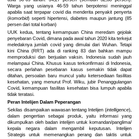
Warga yang usianya 46-59 tahun berpotensi meninggal
apabila saat terpapar covid dia menderita penyakit penyerta
(
komorbid
) seperti hipertensi, diabetes maupun jantung (85
persen dari total korban)
UUK kedua, tentang kemampuan China meredam gejolak
penyebaran Covid, dimana pada awal tahun 2020 kita terkejut
meledaknya jumlah covid yang dimulai dari Wuhan. Tetapi
kini China (RRT) ada di ranking 83 dan bahkan mampu
memproduksi dan berjualan vaksin. Indonesia sudah jauh
melampaui China. Khusus kasus terkonfirmasi di Indonesia,
secara perlahan pesebaran kasus semakin tidak dapat
ditahan, persoalan baru muncul yaitu ketersediaan fasilitas
kesehatan, yang menurut Prof. Wiku, jubir Penanggulangan
Covid, kemampuan fasilitas kesehatan bisa lumpuh apabila
tidak teratasi.
Peran Intelijen Dalam Peperangan
Sekilas disampaikan wawasan tentang Intelijen (
intelligence
),
dalam pengertian sebagai produk, yaitu informasi yang
dikumpulkan oleh badan intelijen untuk komandan/panglima/
kepala negara dalam mengambil keputusan. Intelijen
Strategis untuk memenangkan perang dan taktis untuk