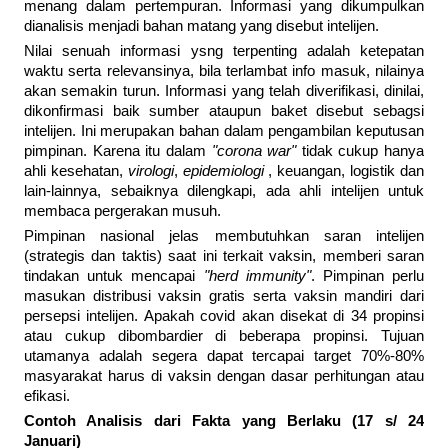
menang dalam pertempuran. Informasi yang dikumpulkan
dianalisis menjadi bahan matang yang disebut intelijen.
Nilai senuah informasi ysng terpenting adalah ketepatan
waktu serta relevansinya, bila terlambat info masuk, nilainya
akan semakin turun. Informasi yang telah diverifikasi, dinilai,
dikonfirmasi baik sumber ataupun baket disebut sebagsi
intelijen. Ini merupakan bahan dalam pengambilan keputusan
pimpinan. Karena itu dalam
"corona war"
tidak cukup hanya
ahli kesehatan,
virologi
,
epidemiologi
, keuangan, logistik dan
lain-lainnya, sebaiknya dilengkapi, ada ahli intelijen untuk
membaca pergerakan musuh.
Pimpinan nasional jelas membutuhkan saran intelijen
(strategis dan taktis) saat ini terkait vaksin, memberi saran
tindakan untuk mencapai
"herd immunity"
. Pimpinan perlu
masukan distribusi vaksin gratis serta vaksin mandiri dari
persepsi intelijen. Apakah covid akan disekat di 34 propinsi
atau cukup dibombardier di beberapa propinsi. Tujuan
utamanya adalah segera dapat tercapai target 70%-80%
masyarakat harus di vaksin dengan dasar perhitungan atau
efikasi.
Contoh Analisis dari Fakta yang Berlaku (17 s/ 24
Januari)