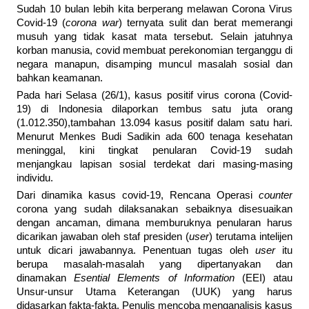
Sudah 10 bulan lebih kita berperang melawan Corona Virus
Covid-19 (
corona war
) ternyata sulit dan berat memerangi
musuh yang tidak kasat mata tersebut. Selain jatuhnya
korban manusia, covid membuat perekonomian terganggu di
negara manapun, disamping muncul masalah sosial dan
bahkan keamanan.
Pada hari Selasa (26/1), kasus positif virus corona (Covid-
19) di Indonesia dilaporkan tembus satu juta orang
(1.012.350),tambahan 13.094 kasus positif dalam satu hari.
Menurut Menkes Budi Sadikin ada 600 tenaga kesehatan
meninggal, kini tingkat penularan Covid-19 sudah
menjangkau lapisan sosial terdekat dari masing-masing
individu.
Dari dinamika kasus covid-19, Rencana Operasi
counter
corona yang sudah dilaksanakan sebaiknya disesuaikan
dengan ancaman, dimana memburuknya penularan harus
dicarikan jawaban oleh staf presiden (
user
) terutama intelijen
untuk dicari jawabannya. Penentuan tugas oleh
user
itu
berupa masalah-masalah yang dipertanyakan dan
dinamakan
Esential Elements of Information
(EEI) atau
Unsur-unsur Utama Keterangan (UUK) yang harus
didasarkan fakta-fakta. Penulis mencoba menganalisis kasus