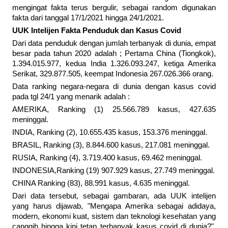
mengingat fakta terus bergulir, sebagai random digunakan
fakta dari tanggal 17/1/2021 hingga 24/1/2021.
UUK Intelijen Fakta Penduduk dan Kasus Covid
Dari data penduduk dengan jumlah terbanyak di dunia, empat
besar pada tahun 2020 adalah ; Pertama China (Tiongkok),
1.394.015.977, kedua India 1.326.093.247, ketiga Amerika
Serikat, 329.877.505, keempat Indonesia 267.026.366 orang.
Data ranking negara-negara di dunia dengan kasus covid
pada tgl 24/1 yang menarik adalah :
AMERIKA, Ranking (1) 25.566.789 kasus, 427.635
meninggal.
INDIA, Ranking (2), 10.655.435 kasus, 153.376 meninggal.
BRASIL, Ranking (3), 8.844.600 kasus, 217.081 meninggal.
RUSIA, Ranking (4), 3.719.400 kasus, 69.462 meninggal.
INDONESIA,Ranking (19) 907.929 kasus, 27.749 meninggal.
CHINA Ranking (83), 88.991 kasus, 4.635 meninggal.
Dari data tersebut, sebagai gambaran, ada UUK intelijen
yang harus dijawab, "Mengapa Amerika sebagai adidaya,
modern, ekonomi kuat, sistem dan teknologi kesehatan yang
canggih hingga kini tetap terbanyak kasus covid di dunia?"