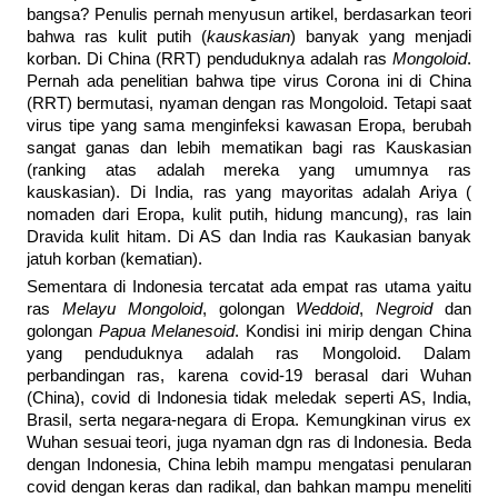
bangsa? Penulis pernah menyusun artikel, berdasarkan teori
bahwa ras kulit putih (
kauskasian
) banyak yang menjadi
korban. Di China (RRT) penduduknya adalah ras
Mongoloid
.
Pernah ada penelitian bahwa tipe virus Corona ini di China
(RRT) bermutasi, nyaman dengan ras Mongoloid. Tetapi saat
virus tipe yang sama menginfeksi kawasan Eropa, berubah
sangat ganas dan lebih mematikan bagi ras Kauskasian
(ranking atas adalah mereka yang umumnya ras
kauskasian). Di India, ras yang mayoritas adalah Ariya (
nomaden dari Eropa, kulit putih, hidung mancung), ras lain
Dravida kulit hitam. Di AS dan India ras Kaukasian banyak
jatuh korban (kematian).
Sementara di Indonesia tercatat ada empat ras utama yaitu
ras
Melayu Mongoloid
, golongan
Weddoid
,
Negroid
dan
golongan
Papua Melanesoid
. Kondisi ini mirip dengan China
yang penduduknya adalah ras Mongoloid. Dalam
perbandingan ras, karena covid-19 berasal dari Wuhan
(China), covid di Indonesia tidak meledak seperti AS, India,
Brasil, serta negara-negara di Eropa. Kemungkinan virus ex
Wuhan sesuai teori, juga nyaman dgn ras di Indonesia. Beda
dengan Indonesia, China lebih mampu mengatasi penularan
covid dengan keras dan radikal, dan bahkan mampu meneliti