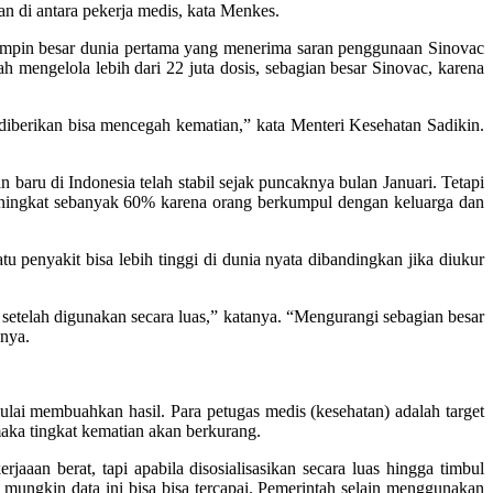
n di antara pekerja medis, kata Menkes.
mimpin besar dunia pertama yang menerima saran penggunaan Sinovac
 mengelola lebih dari 22 juta dosis, sebagian besar Sinovac, karena
g diberikan bisa mencegah kematian,” kata Menteri Kesehatan Sadikin.
 baru di Indonesia telah stabil sejak puncaknya bulan Januari. Tetapi
 meningkat sebanyak 60% karena orang berkumpul dengan keluarga dan
penyakit bisa lebih tinggi di dunia nyata dibandingkan jika diukur
setelah digunakan secara luas,” katanya. “Mengurangi sebagian besar
nya.
lai membuahkan hasil. Para petugas medis (kesehatan) adalah target
maka tingkat kematian akan berkurang.
rjaaan berat, tapi apabila disosialisasikan secara luas hingga timbul
k mungkin data ini bisa bisa tercapai. Pemerintah selain menggunakan