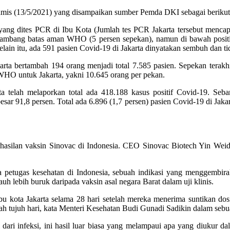
Kamis (13/5/2021) yang disampaikan sumber Pemda DKI sebagai berikut
yang dites PCR di Ibu Kota (Jumlah tes PCR Jakarta tersebut mencapai
ambang batas aman WHO (5 persen sepekan), namun di bawah positivity
ain itu, ada 591 pasien Covid-19 di Jakarta dinyatakan sembuh dan tida
Jakarta bertambah 194 orang menjadi total 7.585 pasien. Sepekan ter
an WHO untuk Jakarta, yakni 10.645 orang per pekan.
 telah melaporkan total ada 418.188 kasus positif Covid-19. Seba
besar 91,8 persen. Total ada 6.896 (1,7 persen) pasien Covid-19 di Jak
asilan vaksin Sinovac di Indonesia. CEO Sinovac Biotech Yin Weid
 petugas kesehatan di Indonesia, sebuah indikasi yang menggembira
uh lebih buruk daripada vaksin asal negara Barat dalam uji klinis.
ibu kota Jakarta selama 28 hari setelah mereka menerima suntikan 
ah tujuh hari, kata Menteri Kesehatan Budi Gunadi Sadikin dalam sebu
ari infeksi, ini hasil luar biasa yang melampaui apa yang diukur dal