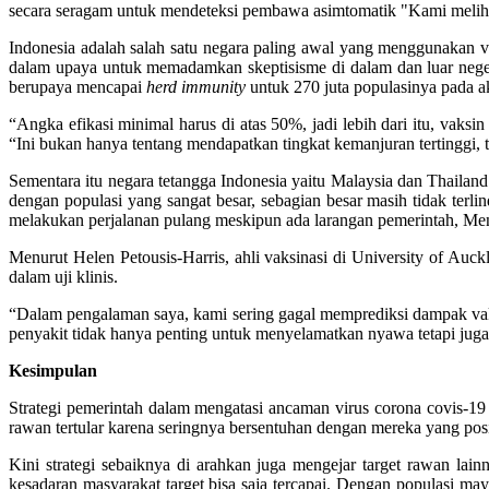
secara seragam untuk mendeteksi pembawa asimtomatik "Kami melihat 
Indonesia adalah salah satu negara paling awal yang menggunakan 
dalam upaya untuk memadamkan skeptisisme di dalam dan luar negeri.
berupaya mencapai
herd immunity
untuk 270 juta populasinya pada ak
“Angka efikasi minimal harus di atas 50%, jadi lebih dari itu, vaks
“Ini bukan hanya tentang mendapatkan tingkat kemanjuran tertinggi, 
Sementara itu negara tetangga Indonesia yaitu Malaysia dan Thailand 
dengan populasi yang sangat besar, sebagian besar masih tidak ter
melakukan perjalanan pulang meskipun ada larangan pemerintah, Me
Menurut Helen Petousis-Harris, ahli vaksinasi di University of Au
dalam uji klinis.
“Dalam pengalaman saya, kami sering gagal memprediksi dampak vaksi
penyakit tidak hanya penting untuk menyelamatkan nyawa tetapi ju
Kesimpulan
Strategi pemerintah dalam mengatasi ancaman virus corona covis-19
rawan tertular karena seringnya bersentuhan dengan mereka yang posi
Kini strategi sebaiknya di arahkan juga mengejar target rawan lai
kesadaran masyarakat target bisa saja tercapai. Dengan populasi may