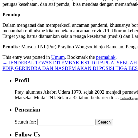
petugas kesehatan, dan staf pemda, bisa mendata dengan memanfaa
Penutup
Dalam mengatasi dan memperkecil ancaman pandemi, khususnya bom 
menambah optimisme kita menekan ancaman covid-19. Ukuran keber
Target yang harus diamankan selain tenaga kesehatan (medis) dan La
Penulis
: Marsda TNI (Pur) Prayitno Wongsodidjojo Ramelan, Pengam
This entry was posted in
Umum
. Bookmark the
permalink
.
←
JENDERAL TEWAS DITEMBAK KST DI PAPUA, SEBUAH A
PDIP, GERINDRA DAN NASDEM AKAN DI POSISI TIGA BES
Profil
Pray, alumnus Akabri Udara 1970, sejak 2002 menjadi purnawir
Marsekal Muda TNI. Selama 32 tahun berkarier di …
Selengkapn
Pencarian
Search for:
Follow Us