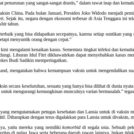
penurunan yang sangat-sangat drastis,” dalam rawat inap dan kematia
vaksin China. Pada bulan Januari, Presiden Joko Widodo menjadi pe
 Sejak itu, negara dengan ekonomi terbesar di Asia Tenggara ini telah
hir tahun.
in terbaik yang bisa didapatkan secepatnya, karena setiap suntikan yan
tetapi menyuntik orang dengan cepat.”
kini mengalami kenaikan kasus. Sementara tingkat infeksi dan kematian
lindungi. Liburan Idul Fitri dikhawatirkan dapat menyebabkan kasus
nkes Budi Sadikin memperingatkan.
ckland, mengatakan bahwa kemampuan vaksin untuk mengendalikan suatu 
n secara keseluruhan, sesuatu yang hanya bisa dilihat di dunia nyata 
ga untuk mengurangi kemungkinan munculnya varian bermasalah.” tegas
 yang mengutamakan petugas kesehatan dan Lansia untuk di vaksin mu
tif. Diharapkan dengan terus digalakkan para Lansia untuk divaksin, 
nnya, yaitu mereka yang nemiliki
komorbid
di segala usia. Sebuah peke
oritas di pulau Jawa serta beberapa daerah rawan lainnya, bukan tida