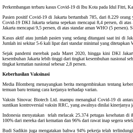
Perkembangan terbaru kasus Covid-19 di Ibu Kota pada Idul Fitri, 
Pasien positif Covid-19 di Jakarta bertambah 785, dari 8.229 orang 
Covid-19 DKI Jakarta selama sepekan mencapai 8,4 persen, di atas 
Jakarta mencapai 9,5 persen, di atas standar aman WHO (5 persen). Sel
Kasus aktif atau jumlah pasien yang sedang ditangani saat ini di 
Jumlah ini sekitar 5-6 kali lipat dari standar minimal yang ditetapk
Sejak pandemi merebak pada Maret 2020, hingga kini DKI Jakarta
kesembuhan Jakarta lebih tinggi dari tingkat kesembuhan nasional se
tingkat kematian nasional sebesar 2,8 persen.
Keberhasilan Vaksinasi
Media Blomberg menayangkan berita mengembirakan tentang keberh
temuan baru tentang cara kerjanya terhadap varian.
Vaksin Sinovac Biotech Ltd. mampu menangkal Covid-19 di antara
suntikan kontroversial vaksin RRC, yang awalnya dinilai kinerjanya ja
Indonesia menyatakan telah melacak 25.374 petugas kesehatan di 
100% dari mereka dari kematian dan 96% dari rawat inap segera setel
Budi Sadikin juga mengatakan bahwa 94% pekerja telah terlindungi d