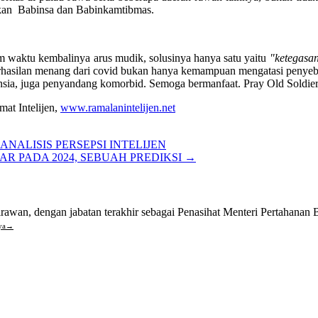
tkan Babinsa dan Babinkamtibmas.
waktu kembalinya arus mudik, solusinya hanya satu yaitu
"ketegasa
hasilan menang dari covid bukan hanya kemampuan mengatasi penyeba
nsia, juga penyandang komorbid. Semoga bermanfaat. Pray Old Soldier
at Intelijen,
www.ramalanintelijen.net
NALISIS PERSEPSI INTELIJEN
AR PADA 2024, SEBUAH PREDIKSI
→
awan, dengan jabatan terakhir sebagai Penasihat Menteri Pertahanan B
ya
→