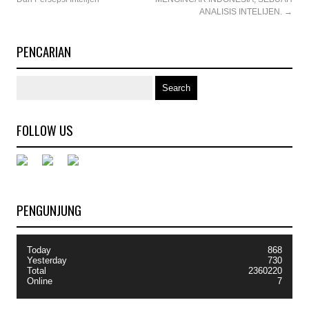
ANALISIS INTELIJEN.
→
PENCARIAN
FOLLOW US
PENGUNJUNG
Today
868
Yesterday
730
Total
2360220
Online
7