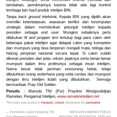
tambahan, pemikirannya karena tidak ada lagi kontrol
lembaga lain hasil produk intelijen BIN.
Tanpa
back ground
intelstrat, Kepala BIN yang dipilih akan
memiliki keterbatasan, wawasan berfikir dan kesimpulan
strategis dalam memberikan petunjuk intelijen kepada
presiden sebagai end user. Mungkin sebaiknya perlu
dilakukan
fit and propper test
tertutup bagi para calon oleh
beberapa pakar intelijen agar didapat calon yang kompeten
dan mumpuni yang bisa berperan menjadi mata, telinga dan
hidung pimpinan nasional secara tepat. Si calon sudah
dikenal presiden dan jelas rekam jejaknya serta benar-benar
mumpuni dalam ilmu profesinya sebagai insan intelijen.
Nama besar tidak jaminan seseorang hebat, tetapi
dibutuhkan orang sederhana yang setia cerdas dan mumpuni
dengan ilmu intelijen itulah yang dibutuhkan. Semoga
bermanfaat. Pray Old Soldier.
Penulis
: Marsda TNI (Pur) Prayitno Wongsodidjojo
Ramelan, Pengamat Intelijen,
www.ramalanintelijen.net
This entry was posted in
Hankam
,
Umum
. Bookmark the
permalink
.
←
Pemilihan Calon Panglima TNI,
MENGAPA AMERIKA TERUS
Dari Persepsi Intelijen
MENGINCAR INDONESIA, SEBUAH