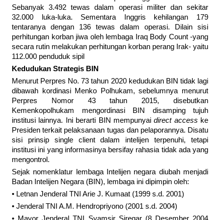
Sebanyak 3.492 tewas dalam operasi militer dan sekitar
32.000 luka-luka. Sementara Inggris kehilangan 179
tentaranya dengan 136 tewas dalam operasi. Dilain sisi
perhitungan korban jiwa oleh lembaga Iraq Body Count -yang
secara rutin melakukan perhitungan korban perang Irak- yaitu
112.000 penduduk sipil
Kedudukan Strategis BIN
Menurut Perpres No. 73 tahun 2020 kedudukan BIN tidak lagi
dibawah kordinasi Menko Polhukam, sebelumnya menurut
Perpres Nomor 43 tahun 2015, disebutkan
Kemenkopolhukam mengordinasi BIN disamping tujuh
institusi lainnya. Ini berarti BIN mempunyai
direct access
ke
Presiden terkait pelaksanaan tugas dan pelaporannya. Disatu
sisi prinsip single client dalam intelijen terpenuhi, tetapi
institusi ini yang informasinya bersifay rahasia tidak ada yang
mengontrol.
Sejak nomenklatur lembaga Intelijen negara diubah menjadi
Badan Intelijen Negara (BIN), lembaga ini dipimpin oleh:
• Letnan Jenderal TNI Arie J. Kumaat (1999 s.d. 2001)
• Jenderal TNI A.M. Hendropriyono (2001 s.d. 2004)
• Mayor Jenderal TNI Syamsir Siregar (8 Desember 2004