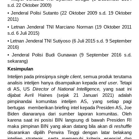
s.d. 22 Oktober 2009)
• Jenderal Polisi Sutanto (22 Oktober 2009 s.d. 19 Oktober
2011)
• Letnan Jenderal TNI Marciano Norman (19 Oktober 2011
s.d. 6 Juli 2015)
• Letnan Jenderal TNI Sutiyoso (6 Juli 2015 s.d. 9 September
2016)
• Jenderal Polisi Budi Gunawan (9 September 2016 s.d.
sekarang)
Kesimpulan
Intelijen pada prinsipnya
single client
, semua produk terutama
analisis intelijen hanya disampaikan kepada
end user
. Tetapi
di AS, US
Director of National Intelligence,
yang saat ini
dijabat Avril Haines (sejak 21 Januari 2021) adalah
pimpinandai komunitas intelijen AS, yang setiap pagi
bertugas memberikan briefing intel kepada Presiden AS, Joe
Biden dianaranya dari sumber laporan komunitas. Oleh
karena saat ini posisi BIN langsung di bawah Presiden RI
maka pimpinan BIN yang akan datang bila akan di
reshuffle
disarankan dipilih Perwira Tinggi dengan latar belakang
intelijen strategis, serta memenuhi kriteria esensial dan