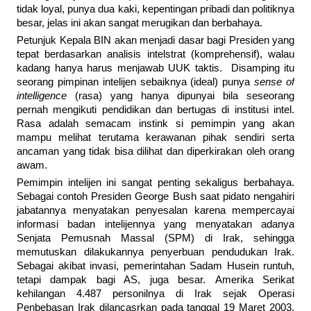
tidak loyal, punya dua kaki, kepentingan pribadi dan politiknya
besar, jelas ini akan sangat merugikan dan berbahaya.
Petunjuk Kepala BIN akan menjadi dasar bagi Presiden yang
tepat berdasarkan analisis intelstrat (komprehensif), walau
kadang hanya harus menjawab UUK taktis. Disamping itu
seorang pimpinan intelijen sebaiknya (ideal) punya
sense of
intelligence
(rasa) yang hanya dipunyai bila seseorang
pernah mengikuti pendidikan dan bertugas di institusi intel.
Rasa adalah semacam instink si pemimpin yang akan
mampu melihat terutama kerawanan pihak sendiri serta
ancaman yang tidak bisa dilihat dan diperkirakan oleh orang
awam.
Pemimpin intelijen ini sangat penting sekaligus berbahaya.
Sebagai contoh Presiden George Bush saat pidato nengahiri
jabatannya menyatakan penyesalan karena mempercayai
informasi badan intelijennya yang menyatakan adanya
Senjata Pemusnah Massal (SPM) di Irak, sehingga
memutuskan dilakukannya penyerbuan pendudukan Irak.
Sebagai akibat invasi, pemerintahan Sadam Husein runtuh,
tetapi dampak bagi AS, juga besar. Amerika Serikat
kehilangan 4.487 personilnya di Irak sejak Operasi
Penbebasan Irak dilancasrkan pada tanggal 19 Maret 2003.