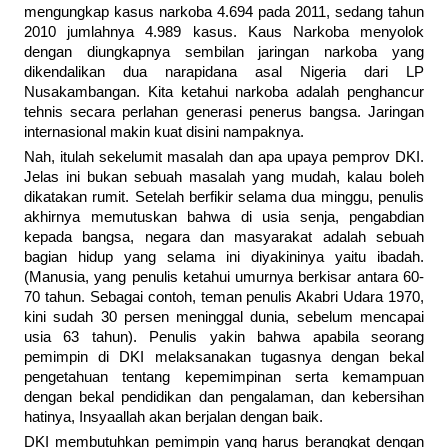
mengungkap kasus narkoba 4.694 pada 2011, sedang tahun
2010 jumlahnya 4.989 kasus. Kaus Narkoba menyolok
dengan diungkapnya sembilan jaringan narkoba yang
dikendalikan dua narapidana asal Nigeria dari LP
Nusakambangan. Kita ketahui narkoba adalah penghancur
tehnis secara perlahan generasi penerus bangsa. Jaringan
internasional makin kuat disini nampaknya.
Nah, itulah sekelumit masalah dan apa upaya pemprov DKI.
Jelas ini bukan sebuah masalah yang mudah, kalau boleh
dikatakan rumit. Setelah berfikir selama dua minggu, penulis
akhirnya memutuskan bahwa di usia senja, pengabdian
kepada bangsa, negara dan masyarakat adalah sebuah
bagian hidup yang selama ini diyakininya yaitu ibadah.
(Manusia, yang penulis ketahui umurnya berkisar antara 60-
70 tahun. Sebagai contoh, teman penulis Akabri Udara 1970,
kini sudah 30 persen meninggal dunia, sebelum mencapai
usia 63 tahun). Penulis yakin bahwa apabila seorang
pemimpin di DKI melaksanakan tugasnya dengan bekal
pengetahuan tentang kepemimpinan serta kemampuan
dengan bekal pendidikan dan pengalaman, dan kebersihan
hatinya, Insyaallah akan berjalan dengan baik.
DKI membutuhkan pemimpin yang harus berangkat dengan