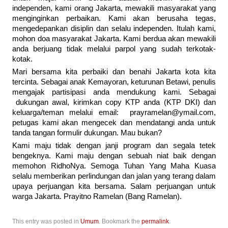
independen, kami orang Jakarta, mewakili masyarakat yang
menginginkan perbaikan. Kami akan berusaha tegas,
mengedepankan disiplin dan selalu independen. Itulah kami,
mohon doa masyarakat Jakarta. Kami berdua akan mewakili
anda berjuang tidak melalui parpol yang sudah terkotak-
kotak.
Mari bersama kita perbaiki dan benahi Jakarta kota kita
tercinta. Sebagai anak Kemayoran, keturunan Betawi, penulis
mengajak partisipasi anda mendukung kami. Sebagai
dukungan awal, kirimkan copy KTP anda (KTP DKI) dan
keluarga/teman melalui email: prayramelan@ymail.com,
petugas kami akan mengecek dan mendatangi anda untuk
tanda tangan formulir dukungan. Mau bukan?
Kami maju tidak dengan janji program dan segala tetek
bengeknya. Kami maju dengan sebuah niat baik dengan
memohon RidhoNya. Semoga Tuhan Yang Maha Kuasa
selalu memberikan perlindungan dan jalan yang terang dalam
upaya perjuangan kita bersama. Salam perjuangan untuk
warga Jakarta. Prayitno Ramelan (Bang Ramelan).
This entry was posted in
Umum
. Bookmark the
permalink
.