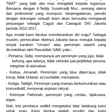
"NIAT" yang baik dan mau mengabdi kepada tugasnya.
Bersama dengan Ir.Teddy Suratmadji Msc, seorang ulama
dan profesional yang mumpuni, berpengalaman, penulis
dengan dukungan sebuah team akan berusaha mengawali
perjuangan sebagai Cagub dan Cawagub DKI Jakarta
periode 2012-2017.
Apa modal kami berdua memberanikan diri maju? Sebagai
muslim, pemecahan ribetnya Jakarta harus merujuk kepada
empat karakter "Umaro" atau pemimpin seperti yang
dicontohkan oleh Rasulullah SAW, yaitu :
- Pertama,
Sidiq
, mempunyai arti pemimpin yang jujur, tidak
bohong, apa adanya, tidak sekedar jual janji/tebar pesona,
integritas di utamakan.
- Kedua,
Amanah,
Pemimpin yang bisa dipercaya, tidak
korup, tidak khianat, accountable, transparan.
- Ketiga,
Tabligh
, Pemimpin yang mampu berkomunikasi atau
komunikatif, menyerap aspirasi rakyat.
- Keempat
Fathonah
, pemimpin yang cerdas, bijaksana,
tegas.
Nah, kini pembaca sedikit mengetahui latar belakang kami
untuk maju. Kami berdua adalah muslim dan kami