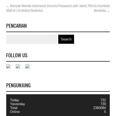
←
Banyak Wanita Indonesia Divonis
Pesawat Latih Jatuh,TNI AU Kembali
Mati di LN Akibat Narkoba
Berduka
→
PENCARIAN
FOLLOW US
PENGUNJUNG
Today
732
Yesterday
730
Total
2360084
Online
5