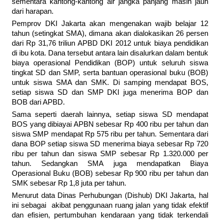
sementara kantong-kantong air jangka panjang masih jauh
dari harapan.
Pemprov DKI Jakarta akan mengenakan wajib belajar 12
tahun (setingkat SMA), dimana akan dialokasikan 26 persen
dari Rp 31,76 triliun APBD DKI 2012 untuk biaya pendidikan
di ibu kota. Dana tersebut antara lain disalurkan dalam bentuk
biaya operasional Pendidikan (BOP) untuk seluruh siswa
tingkat SD dan SMP, serta bantuan operasional buku (BOB)
untuk siswa SMA dan SMK. Di samping mendapat BOS,
setiap siswa SD dan SMP DKI juga menerima BOP dan
BOB dari APBD.
Sama seperti daerah lainnya, setiap siswa SD mendapat
BOS yang dibiayai APBN sebesar Rp 400 ribu per tahun dan
siswa SMP mendapat Rp 575 ribu per tahun. Sementara dari
dana BOP setiap siswa SD menerima biaya sebesar Rp 720
ribu per tahun dan siswa SMP sebesar Rp 1.320.000 per
tahun. Sedangkan SMA juga mendapatkan Biaya
Operasional Buku (BOB) sebesar Rp 900 ribu per tahun dan
SMK sebesar Rp 1,8 juta per tahun.
Menurut data Dinas Per­hubungan (Dishub) DKI Jakarta, hal
ini sebagai akibat penggunaan ruang jalan yang tidak efektif
dan efi­sien, per­tumbuhan kendaraan yang tidak terkendali