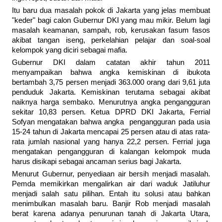
Itu baru dua masalah pokok di Jakarta yang jelas membuat
"keder" bagi calon Gubernur DKI yang mau mikir. Belum lagi
masalah keamanan, sampah, rob, kerusakan fasum fasos
akibat tangan iseng, perkelahian pelajar dan soal-soal
kelompok yang diciri sebagai mafia.
Gubernur DKI dalam catatan akhir tahun 2011
menyampaikan bahwa angka kemiskinan di ibukota
bertambah 3,75 persen menjadi 363.000 orang dari 9,61 juta
penduduk Jakarta. Kemiskinan terutama sebagai akibat
naiknya harga sembako. Menurutnya angka pengangguran
sekitar 10,83 persen. Ketua DPRD DKI Jakarta, Ferrial
Sofyan mengatakan bahwa angka pengangguran pada usia
15-24 tahun di Jakarta mencapai 25 persen atau di atas rata-
rata jumlah nasional yang hanya 22,2 persen. Ferrial juga
mengatakan pengangguran di kalangan kelompok muda
harus disikapi sebagai ancaman serius bagi Jakarta.
Menurut Gubernur, penyediaan air bersih menjadi masalah.
Pemda memikirkan mengalirkan air dari waduk Jatiluhur
menjadi salah satu pilihan. Entah itu solusi atau bahkan
menimbulkan masalah baru. Banjir Rob menjadi masalah
berat karena adanya penurunan tanah di Jakarta Utara,