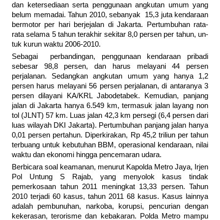
dan ketersediaan serta penggunaan angkutan umum yang
belum memadai. Tahun 2010, sebanyak 15,3 juta kendaraan
bermotor per hari berjejalan di Jakarta. Pertumbuhan ra­ta-
rata selama 5 tahun ter­akhir sekitar 8,0 persen per tahun, un­
tuk kurun waktu 2006-2010.
Sebagai perbandingan, peng­gu­­naan kendaraan pribadi
sebesar 98,8 persen, dan harus melayani 44 persen
perjalanan. Sedangkan angkutan umum yang hanya 1,2
persen ha­rus melayani 56 persen per­jala­nan, di antaranya 3
persen dila­yani KA/KRL Jabodetabek. Kemudian, panjang
jalan di Jakarta hanya 6.549 km, terma­suk jalan layang non
tol (JLNT) 57 km. Luas jalan 42,3 km persegi (6,4 persen dari
luas wilayah DKI Jakarta). Pertumbuhan panjang jalan hanya
0,01 persen pertahun. Diperki­rakan, Rp 45,2 triliun per tahun
terbuang untuk kebu­tuhan BBM, operasional kenda­raan, ni­lai
waktu dan ekonomi hingga pencemaran udara.
Berbicara soal keamanan, menurut Kapolda Metro Jaya, Irjen
Pol Untung S Rajab, yang menyolok kasus tindak
pemerkosaan tahun 2011 meningkat 13,33 persen. Tahun
2010 terjadi 60 kasus, tahun 2011 68 kasus. Kasus lainnya
adalah pembunuhan, narkoba, korupsi, pencurian dengan
kekerasan, terorisme dan kebakaran. Polda Metro mampu