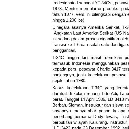
redesignated sebagai YT-34Cs , pesawa
1973. Mentor memulai di produksi pada
tahun 1977, versi ini dilengkapi dengan
hingga 1.200 lbs).
Dinegara asalnya Amerika Serikat, T
Angkatan Laut Amerika Serikat (US Navy
ini sedang dalam proses digantikan ole
transisi ke T-6 dan salah satu dari tig
penggantian.
T-34C hingga kini masih demikian pop
termasuk Indonesia menggunakan pes
kepada pers, pesawat Charlie 3417 ter
panjangnya, jenis kecelakaan pesawat 
sejak Tahun 1980.
Kasus kecelakaan T-34C yang tercat
darutrat di kolam renang Tirto Adi, Lan
berat. Tanggal 14 April 1986, LD 3418 m
Berbah, Sleman, instruktur dan siswa se
sayapnya menyambar pohon kelapa d
penerbang bernama Dody tewas, instr
perbukitan wilayah Kaliurang, instruk
LD 3422 pada 23 Desember 1992 jatuh d