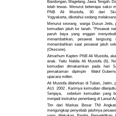
Bandongan, Magelang, Jawa Tengah. Dal
telah tewas. Menurut beberapa saksi m
PNB Ali Mustofa, 30 dari Skadr
Yogyakarta, diketahui sedang melaksanak
Menurut seorang warga Dusun Jetis, 
kemudian jatuh ke tanah. “Pesawat nai
paruh baya yang enggan menyebutkan
menambahkan, pesawat langsung h
menambahkan saat pesawat jatuh seki
(Okezone).
Almarhum Kapten PNB Ali Mustofa, alum
anak. Yaitu Nabila Ali Mustofa (6), N
kemudian dimakamkan pada hari Sab
pemakaman dipimpin Wakil Gubernur
upacara militer.
Ali Mustofa dilahirkan di Tuban, Jatim
AU) 2002 . Karirnya kemudian dilanjut
Senjaya, sebelum kemudian yang ber
menjadi instruktur penerbang di Lanud Adi
Tim dari Markas Besar TNI Angkat
mengungkap penyebab jatuhnya pesawat.
yang dilakukan Panitia Penyelidika