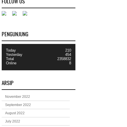
FOLLOW US
PENGUNJUNG
Today
210
Yesterday
454
Total
2358832
Online
8
ARSIP
November 2022
September 2022
August 2022
July 2022