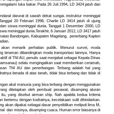
engalami luka bakar. Pada 26 Juli 1994, LD 3424 jatuh dan
darat darurat di sawah dekat sungai. instruktur meninggal
anggal 20 Februari 1998, Charlie LD 3414 jatuh di ujung
ur dan siswa meninggal dunia. Tanggal 1 Desember 2000, LD
siswa meninggal dunia.Terakhir, 6 Januari 2012, LD 3417 jatuh
amatan Bandongan, Kabupaten Magelang, penerbang Kapten
adian.
akan menarik perhatian publik. Menurut survei, moda
ing teraman dibandingkan moda transportasi lainnya. Hanya
 aktif di TNI AU, penulis saat menjabat sebagai Kepala Dinas
amsanau) selalu mengingatkan saat memberikan ceramah,
insan TNI AU dan penerbangan. Terbang adalah hal yang
tnya berada di atas tanah, tidak bisa terbang dan tidak di
 dengan akal manusia yang bisa terbang dengan menggunakan
 yang ditetapkan oleh pembuat pesawat, disamping aturan
u, yang disebut airman ship. Nah apabila kedua kriteria
n bertemu dengan kodratnya, kecelakaan sulit dihindarkan.
 akan dipakai sebagai dasar penyelidikan meliputi lima M,
ial dan misinya, disamping cuaca. Human error biasanya di