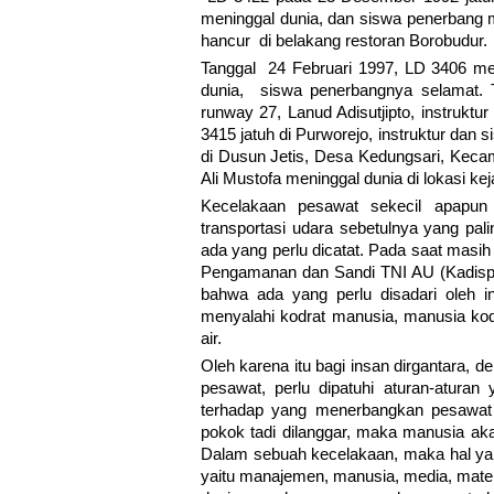
meninggal dunia, dan siswa penerbang m
hancur di belakang restoran Borobudur.
Tanggal 24 Februari 1997, LD 3406 men
dunia, siswa penerbangnya selamat. T
runway 27, Lanud Adisutjipto, instrukt
3415 jatuh di Purworejo, instruktur dan 
di Dusun Jetis, Desa Kedungsari, Kec
Ali Mustofa meninggal dunia di lokasi kej
Kecelakaan pesawat sekecil apapun 
transportasi udara sebetulnya yang pal
ada yang perlu dicatat. Pada saat masih
Pengamanan dan Sandi TNI AU (Kadisp
bahwa ada yang perlu disadari oleh 
menyalahi kodrat manusia, manusia kodra
air.
Oleh karena itu bagi insan dirgantara,
pesawat, perlu dipatuhi aturan-aturan
terhadap yang menerbangkan pesawat it
pokok tadi dilanggar, maka manusia aka
Dalam sebuah kecelakaan, maka hal yang
yaitu manajemen, manusia, media, mater