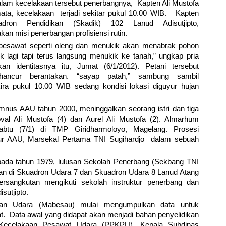
am kecelakaan tersebut penerbangnya, Kapten Ali Mustofa
ata, kecelakaan terjadi sekitar pukul 10.00 WIB. Kapten
on Pendidikan (Skadik) 102 Lanud Adisutjipto,
an misi penerbangan profisiensi rutin.
pesawat seperti oleng dan menukik akan menabrak pohon
k lagi tapi terus langsung menukik ke tanah,” ungkap pria
 identitasnya itu, Jumat (6/1/2012). Petani tersebut
ancur berantakan. “sayap patah,” sambung sambil
ra pukul 10.00 WIB sedang kondisi lokasi diguyur hujan
nus AAU tahun 2000, meninggalkan seorang istri dan tiga
oval Ali Mustofa (4) dan Aurel Ali Mustofa (2). Almarhum
tu (7/1) di TMP Giridharmoloyo, Magelang. Prosesi
 AAU, Marsekal Pertama TNI Sugihardjo dalam sebuah
, pada tahun 1979, lulusan Sekolah Penerbang (Sekbang TNI
kan di Skuadron Udara 7 dan Skuadron Udara 8 Lanud Atang
sangkutan mengikuti sekolah instruktur penerbang dan
sutjipto.
an Udara (Mabesau) mulai mengumpulkan data untuk
 Data awal yang didapat akan menjadi bahan penyelidikan
n Kecelakaan Pesawat Udara (PPKPU). Kepala Subdinas