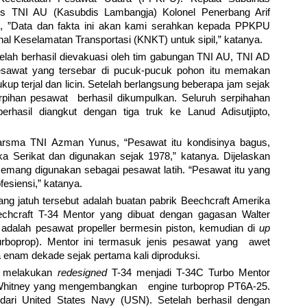
s TNI AU (Kasubdis Lambangja) Kolonel Penerbang Arif
an, ”Data dan fakta ini akan kami serahkan kepada PPKPU
 Keselamatan Transportasi (KNKT) untuk sipil,” katanya.
telah berhasil dievakuasi oleh tim gabungan TNI AU, TNI AD
pesawat yang tersebar di pucuk-pucuk pohon itu memakan
p terjal dan licin. Setelah berlangsung beberapa jam sejak
erpihan pesawat berhasil dikumpulkan. Seluruh serpihahan
erhasil diangkut dengan tiga truk ke Lanud Adisutjipto,
rsma TNI Azman Yunus, “Pesawat itu kondisinya bagus,
ka Serikat dan digunakan sejak 1978,” katanya. Dijelaskan
mang digunakan sebagai pesawat latih. “Pesawat itu yang
ofesiensi,” katanya.
ng jatuh tersebut adalah buatan pabrik Beechcraft Amerika
chcraft T-34 Mentor yang dibuat dengan gagasan Walter
adalah pesawat propeller bermesin piston, kemudian di
up
rboprop). Mentor ini termasuk jenis pesawat yang awet
 enam dekade sejak pertama kali diproduksi.
3 melakukan
redesigned
T-34 menjadi T-34C Turbo Mentor
 Whitney yang mengembangkan engine turboprop PT6A-25.
dari United States Navy (USN). Setelah berhasil dengan