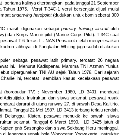
t pertama kalinya diterbangkan pada tanggal 21 September
 Tahun 1975. Versi T-34C-1 versi bersenjata dijual mulai
 empat
underwing hardpoint
(dudukan untuk bom seberat 300
-34C masih digunakan sebagai
primary training aircraft
oleh
) dan Korps Marinir pilot (Marine Corps Pilot). T-34C saat
h pesawat T-6 Texas II . NAS Pensacola telah menyelesaikan
a skadron latihnya di Pangkalan Whiting juga sudah dilakukan
uler sebagai pesawat latih primary, tercatat 26 negara
awat ini. Menurut Kadispenau Marsma TNI Azman Yunius
sebut dipergunakan TNI AU sejak Tahun 1978. Dari sejarah
Charlie ini, tercatat sembilan kasus kecelakaan pesawat
at (borobudur TV) ; November 1980, LD 3401, mendarat
ud Adisutjipto. Instruktur, dan siswa selamat, pesawat rusak
endarat darurat di ujung runway 27, di sawah Desa Kalitirto,
lamat. Tanggal 22 Mei 1987, LD 3413 terbang terlalu rendah,
i Delanggu, Klaten, pesawat menukik ke bawah, siswa
uktur selamat. Tanggal 6 Maret 1990, LD 3425 jatuh di
tur Kapten pnb Sasongko dan siswa Sekbang Heru meninggal.
i lapangan sepak bola Wonocatur, Yogyakarta, instruktur