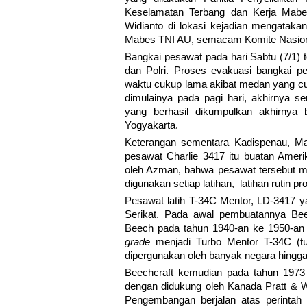
Keselamatan Terbang dan Kerja Mabe
Widianto di lokasi kejadian mengatak
Mabes TNI AU, semacam Komite Nasional
Bangkai pesawat pada hari Sabtu (7/1) 
dan Polri. Proses evakuasi bangkai 
waktu cukup lama akibat medan yang cuku
dimulainya pada pagi hari, akhirnya s
yang berhasil dikumpulkan akhirnya b
Yogyakarta.
Keterangan sementara Kadispenau, Ma
pesawat Charlie 3417 itu buatan Ameri
oleh Azman, bahwa pesawat tersebut me
digunakan setiap latihan, latihan rutin pr
Pesawat latih T-34C Mentor, LD-3417 ya
Serikat. Pada awal pembuatannya Bee
Beech pada tahun 1940-an ke 1950-an 
grade
menjadi Turbo Mentor T-34C (tu
dipergunakan oleh banyak negara hingga
Beechcraft kemudian pada tahun 197
dengan didukung oleh Kanada Pratt &
Pengembangan berjalan atas perintah 