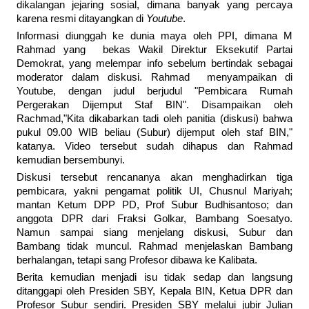
dikalangan jejaring sosial, dimana banyak yang percaya
karena resmi ditayangkan di
Youtube
.
Informasi diunggah ke dunia maya oleh PPI, dimana M
Rahmad yang bekas Wakil Direktur Eksekutif Partai
Demokrat, yang melempar info sebelum bertindak sebagai
moderator dalam diskusi. Rahmad menyampaikan di
Youtube, dengan judul berjudul "Pembicara Rumah
Pergerakan Dijemput Staf BIN". Disampaikan oleh
Rachmad,"Kita dikabarkan tadi oleh panitia (diskusi) bahwa
pukul 09.00 WIB beliau (Subur) dijemput oleh staf BIN,"
katanya. Video tersebut sudah dihapus dan Rahmad
kemudian bersembunyi.
Diskusi tersebut rencananya akan menghadirkan tiga
pembicara, yakni pengamat politik UI, Chusnul Mariyah;
mantan Ketum DPP PD, Prof Subur Budhisantoso; dan
anggota DPR dari Fraksi Golkar, Bambang Soesatyo.
Namun sampai siang menjelang diskusi, Subur dan
Bambang tidak muncul. Rahmad menjelaskan Bambang
berhalangan, tetapi sang Profesor dibawa ke Kalibata.
Berita kemudian menjadi isu tidak sedap dan langsung
ditanggapi oleh Presiden SBY, Kepala BIN, Ketua DPR dan
Profesor Subur sendiri. Presiden SBY melalui jubir Julian