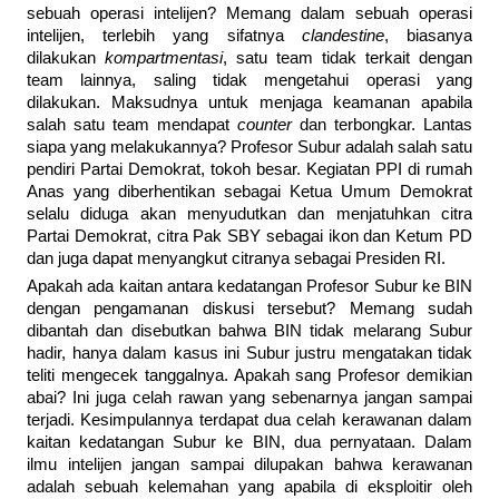
sebuah operasi intelijen? Memang dalam sebuah operasi
intelijen, terlebih yang sifatnya
clandestine
, biasanya
dilakukan
kompartmentasi
, satu team tidak terkait dengan
team lainnya, saling tidak mengetahui operasi yang
dilakukan. Maksudnya untuk menjaga keamanan apabila
salah satu team mendapat
counter
dan terbongkar. Lantas
siapa yang melakukannya? Profesor Subur adalah salah satu
pendiri Partai Demokrat, tokoh besar. Kegiatan PPI di rumah
Anas yang diberhentikan sebagai Ketua Umum Demokrat
selalu diduga akan menyudutkan dan menjatuhkan citra
Partai Demokrat, citra Pak SBY sebagai ikon dan Ketum PD
dan juga dapat menyangkut citranya sebagai Presiden RI.
Apakah ada kaitan antara kedatangan Profesor Subur ke BIN
dengan pengamanan diskusi tersebut? Memang sudah
dibantah dan disebutkan bahwa BIN tidak melarang Subur
hadir, hanya dalam kasus ini Subur justru mengatakan tidak
teliti mengecek tanggalnya. Apakah sang Profesor demikian
abai? Ini juga celah rawan yang sebenarnya jangan sampai
terjadi. Kesimpulannya terdapat dua celah kerawanan dalam
kaitan kedatangan Subur ke BIN, dua pernyataan. Dalam
ilmu intelijen jangan sampai dilupakan bahwa kerawanan
adalah sebuah kelemahan yang apabila di eksploitir oleh