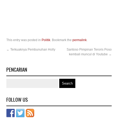
This entry was posted in
Politik
. Bookmark the
permalink
.
←
Terkuaknya Pembunuhan Holly
Santoso Pimpinan Teroris Poso
kembali muncul di Youtube
→
PENCARIAN
FOLLOW US