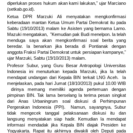
diperlukan proses hukum akan kami lakukan," ujar Marciano
(setkab.go.id).
Ketua DPR Marzuki Ali menyatakan mengkonfirmasi
keberadaan mantan Ketua Umum Partai Demokrat itu pada
Sabtu (19/10/2013) malam ke Asisten yang bernama Larno.
Mazuki mengatakan, "Kemudian pak Budi menelpon. Ia telah
menduga saya akan mengkonfirmasi soal berita yang
beredar. Ia benarkan jika berada di Pontianak dengan
anggota Fraksi Partai Demokrat untuk persiapan kampanye,"
ujar Marzuki, Sabtu (19/10/2013) malam.
Profesor Subur, yang Guru Besar Antropologi Universitas
Indonesia ini menuturkan kepada Marzuki, jika Ia telah
mendapat undangan dari Kepala BIN terkait LNG Aceh. Ia
menjelaskan, pada hari Jumat (18/10/2013) pukul 10.00 WIB
dirinya memang memiliki agenda pertemuan dengan
pimpinan BIN. Tak lama berselang Ia terima pesan singkat
dari Anas Urbaningrum soal diskusi di Perhimpunan
Pergerakan Indonesia (PPI). Namun, sayangnya, Subur
tidak mengecek tanggal pelaksanaan diskusi itu dan
langsung menyatakan siap hadir. Kemudian Ia mendapat
informasi mendadak jika Kepala BIN diajak Presiden ke
Yogyakarta. Rapat itu akhirnya diwakili oleh Deputi pada