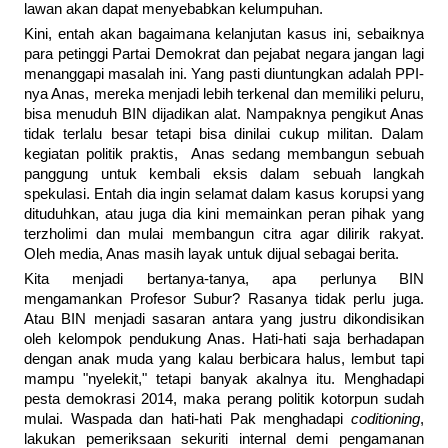
lawan akan dapat menyebabkan kelumpuhan.
Kini, entah akan bagaimana kelanjutan kasus ini, sebaiknya
para petinggi Partai Demokrat dan pejabat negara jangan lagi
menanggapi masalah ini. Yang pasti diuntungkan adalah PPI-
nya Anas, mereka menjadi lebih terkenal dan memiliki peluru,
bisa menuduh BIN dijadikan alat. Nampaknya pengikut Anas
tidak terlalu besar tetapi bisa dinilai cukup militan. Dalam
kegiatan politik praktis, Anas sedang membangun sebuah
panggung untuk kembali eksis dalam sebuah langkah
spekulasi. Entah dia ingin selamat dalam kasus korupsi yang
dituduhkan, atau juga dia kini memainkan peran pihak yang
terzholimi dan mulai membangun citra agar dilirik rakyat.
Oleh media, Anas masih layak untuk dijual sebagai berita.
Kita menjadi bertanya-tanya, apa perlunya BIN
mengamankan Profesor Subur? Rasanya tidak perlu juga.
Atau BIN menjadi sasaran antara yang justru dikondisikan
oleh kelompok pendukung Anas. Hati-hati saja berhadapan
dengan anak muda yang kalau berbicara halus, lembut tapi
mampu "nyelekit," tetapi banyak akalnya itu. Menghadapi
pesta demokrasi 2014, maka perang politik kotorpun sudah
mulai. Waspada dan hati-hati Pak menghadapi
coditioning
,
lakukan pemeriksaan sekuriti internal demi pengamanan