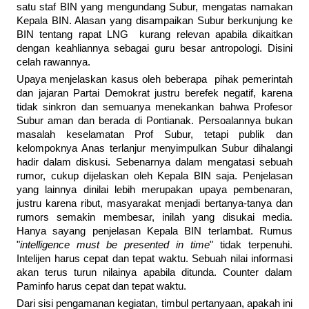
satu staf BIN yang mengundang Subur, mengatas namakan
Kepala BIN. Alasan yang disampaikan Subur berkunjung ke
BIN tentang rapat LNG kurang relevan apabila dikaitkan
dengan keahliannya sebagai guru besar antropologi. Disini
celah rawannya.
Upaya menjelaskan kasus oleh beberapa pihak pemerintah
dan jajaran Partai Demokrat justru berefek negatif, karena
tidak sinkron dan semuanya menekankan bahwa Profesor
Subur aman dan berada di Pontianak. Persoalannya bukan
masalah keselamatan Prof Subur, tetapi publik dan
kelompoknya Anas terlanjur menyimpulkan Subur dihalangi
hadir dalam diskusi. Sebenarnya dalam mengatasi sebuah
rumor, cukup dijelaskan oleh Kepala BIN saja. Penjelasan
yang lainnya dinilai lebih merupakan upaya pembenaran,
justru karena ribut, masyarakat menjadi bertanya-tanya dan
rumors semakin membesar, inilah yang disukai media.
Hanya sayang penjelasan Kepala BIN terlambat. Rumus
"
intelligence must be presented in time
" tidak terpenuhi.
Intelijen harus cepat dan tepat waktu. Sebuah nilai informasi
akan terus turun nilainya apabila ditunda. Counter dalam
Paminfo harus cepat dan tepat waktu.
Dari sisi pengamanan kegiatan, timbul pertanyaan, apakah ini