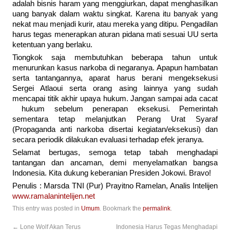
adalah bisnis haram yang menggiurkan, dapat menghasilkan
uang banyak dalam waktu singkat. Karena itu banyak yang
nekat mau menjadi kurir, atau mereka yang ditipu. Pengadilan
harus tegas menerapkan aturan pidana mati sesuai UU serta
ketentuan yang berlaku.
Tiongkok saja membutuhkan beberapa tahun untuk
menurunkan kasus narkoba di negaranya. Apapun hambatan
serta tantangannya, aparat harus berani mengeksekusi
Sergei Atlaoui serta orang asing lainnya yang sudah
mencapai titik akhir upaya hukum. Jangan sampai ada cacat
hukum sebelum penerapan eksekusi. Pemerintah
sementara tetap melanjutkan Perang Urat Syaraf
(Propaganda anti narkoba disertai kegiatan/eksekusi) dan
secara periodik dilakukan evaluasi terhadap efek jeranya.
Selamat bertugas, semoga tetap tabah menghadapi
tantangan dan ancaman, demi menyelamatkan bangsa
Indonesia. Kita dukung keberanian Presiden Jokowi. Bravo!
Penulis : Marsda TNI (Pur) Prayitno Ramelan, Analis Intelijen
www.ramalanintelijen.net
This entry was posted in
Umum
. Bookmark the
permalink
.
←
Lone Wolf Akan Terus
Indonesia Harus Tegas Menghadapi