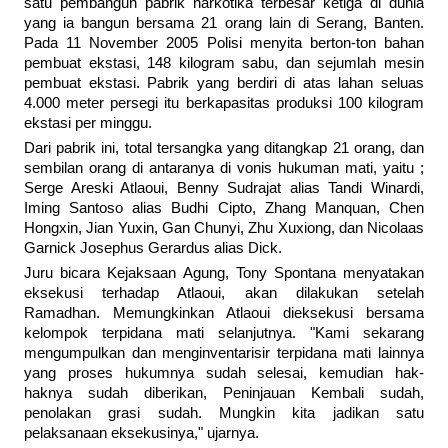
satu pembangun pabrik narkotika terbesar ketiga di dunia
yang ia bangun bersama 21 orang lain di Serang, Banten.
Pada 11 November 2005 Polisi menyita berton-ton bahan
pembuat ekstasi, 148 kilogram sabu, dan sejumlah mesin
pembuat ekstasi. Pabrik yang berdiri di atas lahan seluas
4.000 meter persegi itu berkapasitas produksi 100 kilogram
ekstasi per minggu.
Dari pabrik ini, total tersangka yang ditangkap 21 orang, dan
sembilan orang di antaranya di vonis hukuman mati, yaitu ;
Serge Areski Atlaoui, Benny Sudrajat alias Tandi Winardi,
Iming Santoso alias Budhi Cipto, Zhang Manquan, Chen
Hongxin, Jian Yuxin, Gan Chunyi, Zhu Xuxiong, dan Nicolaas
Garnick Josephus Gerardus alias Dick.
Juru bicara Kejaksaan Agung, Tony Spontana menyatakan
eksekusi terhadap Atlaoui, akan dilakukan setelah
Ramadhan. Memungkinkan Atlaoui dieksekusi bersama
kelompok terpidana mati selanjutnya. "Kami sekarang
mengumpulkan dan menginventarisir terpidana mati lainnya
yang proses hukumnya sudah selesai, kemudian hak-
haknya sudah diberikan, Peninjauan Kembali sudah,
penolakan grasi sudah. Mungkin kita jadikan satu
pelaksanaan eksekusinya," ujarnya.