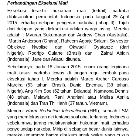
Perbandingan Eksekusi Mati
Eksekusi terakhir hukuman mati (terkait) narkoba
dilaksanakan pemerintah Indonesia pada tanggal 29 April
2015 terhadap delapan pengedar narkoba (tahap II). Tujuh
dari delapan yang dieksekusi adalah warga asing. Mereka
adalah ; Myuran Sukumaran dan Andrew Chan (Australia),
Martin Anderson (Ghana), Raheem Agbaje Salami, Sylvester
Obiekwe Nwolise dan Okwudili Oyatanze (dari
Nigeria), Rodrigo Gularte (Brasil) dan Zainal Abidin
(Indonesia), Jane dan Atlaoui ditunda.
Sebelumnya, pada 18 Januari 2015, enam orang terpidana
mati kasus narkoba tewas di tangan regu tembak pada
eksekusi tahap I. Mereka adalah Marco Archer Cardoso
Mareira (53 tahun, Brasil), Daniel Enemua (38 tahun,
Nigeria), Ang Kim Soe (62 tahun, Belanda), Namaona Dennis
(48 tahun, Malawi), Rani Andriani atau Melisa Aprilia
(Indonesia) dan Tran Thi Hanh (37 tahun, Vietnam).
Menurut
Harm Reduction International
(HRI), sebuah LSM
yang memfokuskan diri tentang soal obat terlarang, Indonesia
sebelumnya jarang melaksanakan hukuman mati terhadap
penyelundup narkoba. Mirip di sebagian besar dunia lainnya,
mereka umumnya hanya dihukum untuk waktu yang cukup