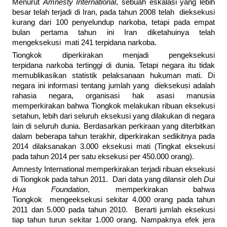
Menurut
Amnesty International
, sebuah eskalasi yang lebih
besar telah terjadi di Iran, pada tahun 2008 telah dieksekusi
kurang dari 100 penyelundup narkoba, tetapi pada empat
bulan pertama tahun ini Iran diketahuinya telah
mengeksekusi mati 241 terpidana narkoba.
Tiongkok diperkirakan menjadi pengeksekusi
terpidana narkoba tertinggi di dunia. Tetapi negara itu tidak
memublikasikan statistik pelaksanaan hukuman mati. Di
negara ini informasi tentang jumlah yang dieksekusi adalah
rahasia negara, organisasi hak asasi manusia
memperkirakan bahwa Tiongkok melakukan ribuan eksekusi
setahun, lebih dari seluruh eksekusi yang dilakukan di negara
lain di seluruh dunia. Berdasarkan perkiraan yang diterbitkan
dalam beberapa tahun terakhir, diperkirakan sedikitnya pada
2014 dilaksanakan 3.000 eksekusi mati (Tingkat eksekusi
pada tahun 2014 per satu eksekusi per 450.000 orang).
Amnesty International memperkirakan terjadi ribuan eksekusi
di Tiongkok pada tahun 2011. Dari data yang dilansir oleh
Dui
Hua Foundation
, memperkirakan bahwa
Tiongkok mengeeksekusi sekitar 4.000 orang pada tahun
2011 dan 5.000 pada tahun 2010. Berarti jumlah eksekusi
tiap tahun turun sekitar 1.000 orang. Nampaknya efek jera