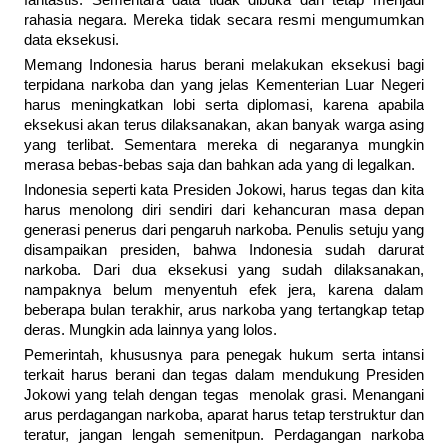
fantastis. Sementara data tidak dibuka dan tetap menjadi
rahasia negara. Mereka tidak secara resmi mengumumkan
data eksekusi.
Memang Indonesia harus berani melakukan eksekusi bagi
terpidana narkoba dan yang jelas Kementerian Luar Negeri
harus meningkatkan lobi serta diplomasi, karena apabila
eksekusi akan terus dilaksanakan, akan banyak warga asing
yang terlibat. Sementara mereka di negaranya mungkin
merasa bebas-bebas saja dan bahkan ada yang di legalkan.
Indonesia seperti kata Presiden Jokowi, harus tegas dan kita
harus menolong diri sendiri dari kehancuran masa depan
generasi penerus dari pengaruh narkoba. Penulis setuju yang
disampaikan presiden, bahwa Indonesia sudah darurat
narkoba. Dari dua eksekusi yang sudah dilaksanakan,
nampaknya belum menyentuh efek jera, karena dalam
beberapa bulan terakhir, arus narkoba yang tertangkap tetap
deras. Mungkin ada lainnya yang lolos.
Pemerintah, khususnya para penegak hukum serta intansi
terkait harus berani dan tegas dalam mendukung Presiden
Jokowi yang telah dengan tegas menolak grasi. Menangani
arus perdagangan narkoba, aparat harus tetap terstruktur dan
teratur, jangan lengah semenitpun. Perdagangan narkoba