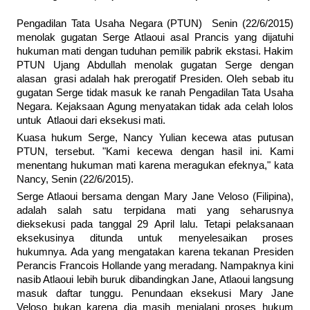
Pengadilan Tata Usaha Negara (PTUN) Senin (22/6/2015)
menolak gugatan Serge Atlaoui asal Prancis yang dijatuhi
hukuman mati dengan tuduhan pemilik pabrik ekstasi. Hakim
PTUN Ujang Abdullah menolak gugatan Serge dengan
alasan grasi adalah hak prerogatif Presiden. Oleh sebab itu
gugatan Serge tidak masuk ke ranah Pengadilan Tata Usaha
Negara. Kejaksaan Agung menyatakan tidak ada celah lolos
untuk Atlaoui dari eksekusi mati.
Kuasa hukum Serge, Nancy Yulian kecewa atas putusan
PTUN, tersebut. "Kami kecewa dengan hasil ini. Kami
menentang hukuman mati karena meragukan efeknya," kata
Nancy, Senin (22/6/2015).
Serge Atlaoui bersama dengan Mary Jane Veloso (Filipina),
adalah salah satu terpidana mati yang seharusnya
dieksekusi pada tanggal 29 April lalu. Tetapi pelaksanaan
eksekusinya ditunda untuk menyelesaikan proses
hukumnya. Ada yang mengatakan karena tekanan Presiden
Perancis Francois Hollande yang meradang. Nampaknya kini
nasib Atlaoui lebih buruk dibandingkan Jane, Atlaoui langsung
masuk daftar tunggu. Penundaan eksekusi Mary Jane
Veloso bukan karena dia masih menjalani proses hukum