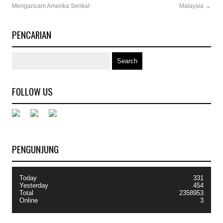
Mengancam Amerika Serikat
Malaysia
→
PENCARIAN
FOLLOW US
PENGUNJUNG
Today
331
Yesterday
454
Total
2358953
Online
3