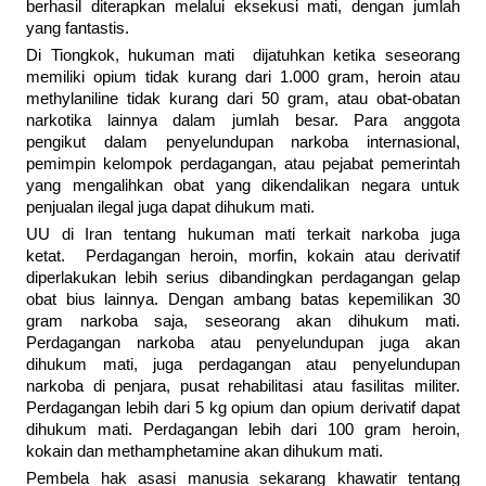
berhasil diterapkan melalui eksekusi mati, dengan jumlah
yang fantastis.
Di Tiongkok, hukuman mati dijatuhkan ketika seseorang
memiliki opium tidak kurang dari 1.000 gram, heroin atau
methylaniline tidak kurang dari 50 gram, atau obat-obatan
narkotika lainnya dalam jumlah besar. Para anggota
pengikut dalam penyelundupan narkoba internasional,
pemimpin kelompok perdagangan, atau pejabat pemerintah
yang mengalihkan obat yang dikendalikan negara untuk
penjualan ilegal juga dapat dihukum mati.
UU di Iran tentang hukuman mati terkait narkoba juga
ketat. Perdagangan heroin, morfin, kokain atau derivatif
diperlakukan lebih serius dibandingkan perdagangan gelap
obat bius lainnya. Dengan ambang batas kepemilikan 30
gram narkoba saja, seseorang akan dihukum mati.
Perdagangan narkoba atau penyelundupan juga akan
dihukum mati, juga perdagangan atau penyelundupan
narkoba di penjara, pusat rehabilitasi atau fasilitas militer.
Perdagangan lebih dari 5 kg opium dan opium derivatif dapat
dihukum mati. Perdagangan lebih dari 100 gram heroin,
kokain dan methamphetamine akan dihukum mati.
Pembela hak asasi manusia sekarang khawatir tentang