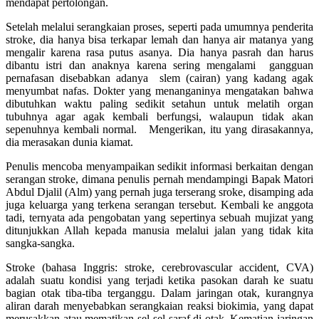
mendapat pertolongan.
Setelah melalui serangkaian proses, seperti pada umumnya penderita
stroke, dia hanya bisa terkapar lemah dan hanya air matanya yang
mengalir karena rasa putus asanya. Dia hanya pasrah dan harus
dibantu istri dan anaknya karena sering mengalami gangguan
pernafasan disebabkan adanya slem (cairan) yang kadang agak
menyumbat nafas. Dokter yang menanganinya mengatakan bahwa
dibutuhkan waktu paling sedikit setahun untuk melatih organ
tubuhnya agar agak kembali berfungsi, walaupun tidak akan
sepenuhnya kembali normal. Mengerikan, itu yang dirasakannya,
dia merasakan dunia kiamat.
Penulis mencoba menyampaikan sedikit informasi berkaitan dengan
serangan stroke, dimana penulis pernah mendampingi Bapak Matori
Abdul Djalil (Alm) yang pernah juga terserang sroke, disamping ada
juga keluarga yang terkena serangan tersebut. Kembali ke anggota
tadi, ternyata ada pengobatan yang sepertinya sebuah mujizat yang
ditunjukkan Allah kepada manusia melalui jalan yang tidak kita
sangka-sangka.
Stroke (bahasa Inggris: stroke, cerebrovascular accident, CVA)
adalah suatu kondisi yang terjadi ketika pasokan darah ke suatu
bagian otak tiba-tiba terganggu. Dalam jaringan otak, kurangnya
aliran darah menyebabkan serangkaian reaksi biokimia, yang dapat
merusakkan atau mematikan sel-sel saraf di otak. Kematian jaringan