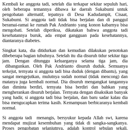
Kembali ke anggota tadi, setelah dia terkapar sekitar sepuluh hari,
oleh beberapa temannya dibawa ke daerah Sukabumi untuk
pengobatan alternatif, tepatnya di Desa Kadudampit, Cisaat,
Sukabumi. Si anggota tadi tidak bisa berjalan dan di panggul
beramai-ramai ke rumah Pak Andrianto yang konon kabarnya bisa
mengobati. Setelah diperiksa, dikatakan bahwa anggota tadi
kesehatannya buruk, ada empat gangguan pada kesehatannya,
diantaranya diabetes.
Singkat kata, dia ditidurkan dan kemudian dilakukan penotokan
dibeberapa bagian tubuhnya. Setelah itu dia disuruh tidur sekitar tiga
jam. Dengan ditunggu keluarganya selama tiga jam, dia
dibangunkan. Oleh Pak Andrianto disuruh duduk. Semuanya
terkejut, ternyata si anggota tadi bisa duduk (dengan dibantu), yang
sangat mengejutkan, mulutnya sudah normal (tidak mencong) dan
matanya juga kembali normal. Dia disuruh mengangkat tangannya
dan diminta berdiri, ternyata bisa berdiri dan bahkan yang
mengherankan disuruh berjalan. Ternyata dengan disaksikan banyak
yang hadir, si anggota tadi bisa berjalan, dan baru sadar kalau dia
bisa mengucapkan terima kasih. Kemampuan berbicaranya kembali
normal.
Si anggota tadi menangis, bersyukur kepada Allah swt, karena
mendapat mujizat kesembuhan yang tidak di sangka-sangkanya.
Proses pengobatan selanjutnya, adalah kontrol sebulan sekali.