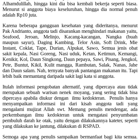
Alhamdulillah, hingga kini dia bisa kembali bekerja seperti biasa.
Menurut si anggota biaya keseluruhan, hingga dia normal penuh
adalah Rp10 juta.
Karena beberapa gangguan kesehatan yang dideritanya, menurut
Pak Andrianto, anggota tadi disarankan menghindari makanan yaitu,
Seafood, Jeroan, Melinjo, Kacang-kacangan, Nangka (buah
maupun sayur), Daging Kambing, Telor Asin, Soft Drink, Mie
Instant, Coklat, Tape, Durian, Alpukat, Sawo, Semua jenis obat
sakit kepala, Nasi Goreng, Nasi uduk, Ketan, Ketimun, Kemangi,
Kenikir, Kol, Daun Singkong, Daun pepaya, Sawi, Pisang, Jengkol,
Pete, Buntut, Kikil, Kulit mangga, Rambutan, Salak, Nanas, Jahe
dan Daun salam. Nah, ternyata banyak pantangan makanan itu. Tapi
lebih baik memantang daripada sakit lagi kata si anggota.
Itulah informasi pengobatan alternatif, yang dipercaya atau tidak
merupakan sebuah warisan nenek moyang, yang sering tidak bisa
dipercaya apabila diukur dengan ilmu kedokteran. Penulis hanya
menyampaikan informasi ini dari kisah anggota tadi yang
mengalami mujizat Allah swt. Memang penulis mendengar, ada
perkembangan ilmu kedokteran untuk mengatasi penyumbatan
pembuluh darah ke otak, yaitu dengan dilakukannya kateter, seperti
yang dilakukan ke jantung, dilakukan di RSPAD.
Semoga apa yang penulis sampaikan bermanfaat bagi kita semua.