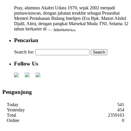
Pray, alumnus Akabri Udara 1970, sejak 2002 menjadi
purnawirawan, dengan jabatan terakhir sebagai Penasihat
Menteri Pertahanan Bidang Intelijen (Era Bpk. Matori Abdul
Djalil, Alm), dengan pangkat Marsekal Muda TNI. Selama 32
tahun berkarier di …
Selengkapnya
→
Pencarian
Search for:
Follow Us
Pengunjung
Today
541
Yesterday
454
Total
2359163
Online
0