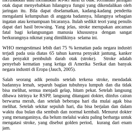
otak dapat menyebabkan hilangnya fungsi yang dikendalikan oleh
jaringan itu. Bila dapat diselamatkan, kadang-kadang penderita
mengalami kelumpuhan di anggota badannya, hilangnya sebagian
ingatan atau kemampuan bicaranya. Itulah sedikit teori yang penulis
dapat dari hasil browsing. Yang jelas, stroke merupakan ancaman
fatal bagi kelangsungan manusia khususnya dengan sangat
berkurangnya nikmat yang dimilikinya selama ini.
WHO mengestimasi lebih dari 75 % kematian pada negara industri
terjadi pada usia diatas 65 tahun karena penyakit jantung, kanker
dan penyakit pembuluh darah otak (stroke). Stroke adalah
penyebab kematian yang ketiga di Amerika Serikat dan banyak
negara industri di Eropa (Jauch, 2005).
Salah seorang adik penulis setelah terkena stroke, mendadak
badannya lemah, separuh bagian tubuhnya lumpuh dan dia tidak
bisa melihat, semua menjadi gelap, hitam pekat. Setelah langsung
dibawa istrinya ke RSPP, langsung ditangani dokter, diinfus cairan
berwarna merah, dan setelah beberapa hari dia mulai agak bisa
melihat. Setelah sekitar sepuluh hari, dia bisa berjalan dan dalam
waktu dua bulan dia sembuh dan normal kembali. Menurut dokter
yang menanganinya, dia belum melalui waktu paling berharga untuk
mengatasi stroke, yang disebut golden period, kurang dari enam
jam.