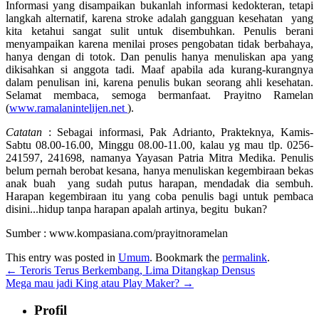
Informasi yang disampaikan bukanlah informasi kedokteran, tetapi
langkah alternatif, karena stroke adalah gangguan kesehatan yang
kita ketahui sangat sulit untuk disembuhkan. Penulis berani
menyampaikan karena menilai proses pengobatan tidak berbahaya,
hanya dengan di totok. Dan penulis hanya menuliskan apa yang
dikisahkan si anggota tadi. Maaf apabila ada kurang-kurangnya
dalam penulisan ini, karena penulis bukan seorang ahli kesehatan.
Selamat membaca, semoga bermanfaat. Prayitno Ramelan
(
www.ramalanintelijen.net
).
Catatan
: Sebagai informasi, Pak Adrianto, Prakteknya, Kamis-
Sabtu 08.00-16.00, Minggu 08.00-11.00, kalau yg mau tlp. 0256-
241597, 241698, namanya Yayasan Patria Mitra Medika. Penulis
belum pernah berobat kesana, hanya menuliskan kegembiraan bekas
anak buah yang sudah putus harapan, mendadak dia sembuh.
Harapan kegembiraan itu yang coba penulis bagi untuk pembaca
disini...hidup tanpa harapan apalah artinya, begitu bukan?
Sumber : www.kompasiana.com/prayitnoramelan
This entry was posted in
Umum
. Bookmark the
permalink
.
←
Teroris Terus Berkembang, Lima Ditangkap Densus
Mega mau jadi King atau Play Maker?
→
Profil