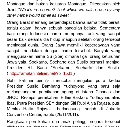
Montague dan bukan keluarga Montague. Ditegaskan oleh
Juliet
"What's in a name? That which we call a rose by any
other name would smell as sweet."
Orang Barat memang berpendapat bahwa nama tidak berarti
terlalu dalam, hanya sebuah panggilan belaka. Sementara
bagi orang Indonesia nama mempunyai arti yang sangat
besar baik selama dia hidup maupun setelah orang tersebut
meninggal dunia. Orang Jawa memiliki kepercayaan yang
sangat mendalam dengan nama tersebut. Banyak yang
menggunakan nama Su (Soe) dimana tiga orang keturunan
Jawa yaitu Soekarno, Soeharto dan Susilo berhasil menjadi
Presiden RI. Baca "Soekarno, Soeharto dan Susilo"
(
http://ramalanintelijen.net/?p=1531
)
Nah, kali ini penulis mencoba mengulas putra kedua
Presiden Susilo Bambang Yudhoyono yang baru saja
melangsungkan pernikahan agung di Istana Cipanas dan
JHCC. Resepsi pernikahan Edhie Baskoro Yudhoyono alias
Ibas, Putra Presiden SBY dengan Siti Rubi Aliya Rajasa, putri
Menko Hatta Rajasa berlangsung meriah di Jakarta
Convention Center, Sabtu (26/11/2011).
Rangkaian pernikahan dua anak petinggi negara tersebut