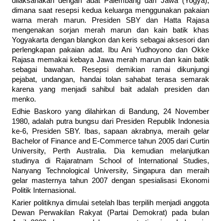
dilaksanakan dengan adat Palembang dan Jawa (Yogya),
dimana saat resepsi kedua keluarga menggunakan pakaian
warna merah marun. Presiden SBY dan Hatta Rajasa
mengenakan sorjan merah marun dan kain batik khas
Yogyakarta dengan blangkon dan keris sebagai aksesori dan
perlengkapan pakaian adat. Ibu Ani Yudhoyono dan Okke
Rajasa memakai kebaya Jawa merah marun dan kain batik
sebagai bawahan. Resepsi demikian ramai dikunjungi
pejabat, undangan, handai tolan sahabat terasa semarak
karena yang menjadi sahibul bait adalah presiden dan
menko.
Edhie Baskoro yang dilahirkan di Bandung, 24 November
1980, adalah putra bungsu dari Presiden Republik Indonesia
ke-6, Presiden SBY. Ibas, sapaan akrabnya, meraih gelar
Bachelor of Finance and E-Commerce tahun 2005 dari Curtin
University, Perth Australia. Dia kemudian melanjutkan
studinya di Rajaratnam School of International Studies,
Nanyang Technological University, Singapura dan meraih
gelar masternya tahun 2007 dengan spesialisasi Ekonomi
Politik Internasional.
Karier politiknya dimulai setelah Ibas terpilih menjadi anggota
Dewan Perwakilan Rakyat (Partai Demokrat) pada bulan