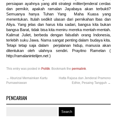
persiapan ayahnya yang ahli strategi militer/jenderal cerdas
dan pemikir, apakah ramalan Jayabaya akan terbukti?
Semuanya hanya Tuhan Yang Maha Kuasa yang
menentukan. Itulah sedikit ulasan dari pernikahan Ibas dan
Aliya. Yang jelas dan harus kita sadari, bangsa kita bukan
bangsa Barat, tidak bisa kita meniru mereka mentah-mentah.
Kalimat Juliet, berbeda dengan falsafah orang Indonesia,
terlebih suku Jawa. Nama sangat penting dalam budaya kita.
Tetapi tetap saja dalam perjalanan hidup, manusia akan
ditentukan oleh ulahnya sendiri. Prayitno Ramelan (
http://ramalanintelijen.net )
This entry was posted in
Politik
. Bookmark the
permalink
.
←
Aburizal Memainkan Kartu
Hatta Rajasa dan Jenderal Pramono
Purnawirawan
Edhie, Pesaing Tangguh
→
PENCARIAN