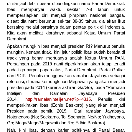
dinilai jauh lebih besar dibandingkan nama Partai Demokrat.
Ibas mempunyai waktu sekitar 7-8 tahun untuk
mempersiapkan diri menjadi pimpinan nasional bangsa,
disaat dia nanti berumur sekitar 38-39 tahun, dia akan ikut
bersaing melalui partainya dalam pentas politik di Indonesia.
Kita akan melihat kiprahnya sebagai Ketua Umum Partai
Demokrat.
Apakah mungkin Ibas menjadi presiden RI? Menurut penulis
mungkin, kenapa tidak, kini jalur politik Ibas sudah berada di
track yang benar, mertuanya adalah Ketua Umum PAN.
Persaingan pada 2019 nanti diperkirakan akan tetap terjadi
pada tiga parpol papan atas, Partai Demokrat, Partai Golkar
dan PDIP. Penulis menggunakan ramalan Jayabaya sebagai
referensi, dimana kemungkinan Megawati yang akan menjadi
presiden pada 2014 (karena akhiran Ga/Go), baca "Ramalan
Intelijen dan Ramalan Jayabaya Presiden
2014,"
http://ramalanintelijen.net/?p=4315
. Penulis kini
memperkirakan Ibas (Edhie Baskoro) yang akan menjadi
Presiden pada pemilu 2019. Dari ramalan Jayabaya,
Notonegoro (No; Soekarno, To; Soeharto, Ne/No; Yudhoyono,
Go; Mega/Mego/Megawati dan Ro; Edhie Baskoro).
Nah, kini Ibas, dengan karier politiknya di Partai Besar,