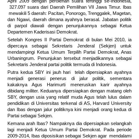
April 2009 dengan perolehan suara tertinggi se-Indonesia,
327.097 suara dari Daerah Pemilihan VII Jawa Timur. Ibas
mewakili 5 daerah: Pacitan, Ponorogo, Trenggalek, Magetan,
dan Ngawi, daerah dimana ayahnya berasal. Jabatan politik
di parpol diawali dengan penunjukannya sebagai Ketua
Departemen Kaderisasi Demokrat.
Setelah Kongres II Partai Demokrat di bulan Mei 2010, ia
dipercaya sebagai Sekretaris Jenderal (Sekjen) untuk
mendampingi Ketua Umum Terpilih Partai Demokrat, Anas
Urbaningrum. Penunjukan tersebut menjadikannya sebagai
Sekretaris Jenderal partai politik termuda di Indonesia.
Putra kedua SBY ini jauh hari telah dipersiapkan ayahnya
menjadi generasi penerus di jalur politik, sementara
kakaknya Agus Harimurti meneruskan karir ayahnya
dibidang militer. Keduanya dipersiapkan dengan matang oleh
SBY, dengan usia yang relatif muda Agus telah lulus dalam
pendidikan di Universitas terkenal di AS, Harvard University
dan Ibas dengan jalur politiknya kini menjadi orang kedua di
Partai sebagai Sekjen.
Kemana arah Ibas? Nampaknya dia dipersiapkan selangkah
lagi menjadi Ketua Umum Partai Demokrat. Pada periode
2009-2014, Ibas diposisikan sebagai Sekjen agar mendalami