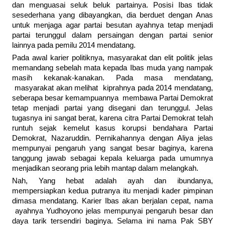
dan menguasai seluk beluk partainya. Posisi Ibas tidak
sesederhana yang dibayangkan, dia berduet dengan Anas
untuk menjaga agar partai besutan ayahnya tetap menjadi
partai terunggul dalam persaingan dengan partai senior
lainnya pada pemilu 2014 mendatang.
Pada awal karier politiknya, masyarakat dan elit politik jelas
memandang sebelah mata kepada Ibas muda yang nampak
masih kekanak-kanakan. Pada masa mendatang,
masyarakat akan melihat kiprahnya pada 2014 mendatang,
seberapa besar kemampuannya membawa Partai Demokrat
tetap menjadi partai yang disegani dan terunggul. Jelas
tugasnya ini sangat berat, karena citra Partai Demokrat telah
runtuh sejak kemelut kasus korupsi bendahara Partai
Demokrat, Nazaruddin. Pernikahannya dengan Aliya jelas
mempunyai pengaruh yang sangat besar baginya, karena
tanggung jawab sebagai kepala keluarga pada umumnya
menjadikan seorang pria lebih mantap dalam melangkah.
Nah, Yang hebat adalah ayah dan ibundanya,
mempersiapkan kedua putranya itu menjadi kader pimpinan
dimasa mendatang. Karier Ibas akan berjalan cepat, nama
ayahnya Yudhoyono jelas mempunyai pengaruh besar dan
daya tarik tersendiri baginya. Selama ini nama Pak SBY