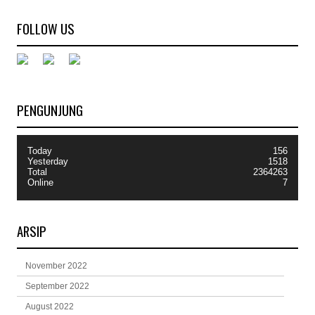
FOLLOW US
PENGUNJUNG
Today
156
Yesterday
1518
Total
2364263
Online
7
ARSIP
November 2022
September 2022
August 2022