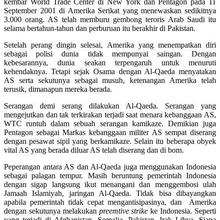
kembar World Trade Center di New York dan Pentagon pada 11
September 2001 di Amerika Serikat yang menewaskan sedikitnya
3.000 orang. AS telah memburu gembong teroris Arab Saudi itu
selama bertahun-tahun dan perburuan itu berakhir di Pakistan.
Setelah perang dingin selesai, Amerika yang menempatkan diri
sebagai polisi dunia tidak mempunyai saingan. Dengan
kebesarannya, dunia seakan terpengaruh untuk menuruti
kehendaknya. Tetapi sejak Osama dengan Al-Qaeda menyatakan
AS serta sekutunya sebagai musuh, ketenangan Amerika telah
terusik, dimanapun mereka berada.
Serangan demi serang dilakukan Al-Qaeda. Serangan yang
mengejutkan dan tak terkirakan terjadi saat menara kebanggaan AS,
WTC runtuh dalam sebuah serangan kamikaze. Demikian juga
Pentagon sebagai Markas kebanggaan militer AS sempat diserang
dengan pesawat sipil yang berkamikaze. Selain itu beberapa obyek
vital AS yang berada diluar AS telah diserang dan di bom.
Peperangan antara AS dan Al-Qaeda juga menggunakan Indonesia
sebagai palagan tempur. Masih beruntung pemerintah Indonesia
dengan sigap langsung ikut menangani dan menggembosi ulah
Jamaah Islamiyah, jaringan Al-Qaeda. Tidak bisa dibayangkan
apabila pemerintah tidak cepat mengantisipasinya, dan Amerika
dengan sekutunya melakukan
preemtive strike
ke Indonesia. Seperti
yang terjadi di Afghanistan, Somalia, Pakistan, Irak Libya. Siapa