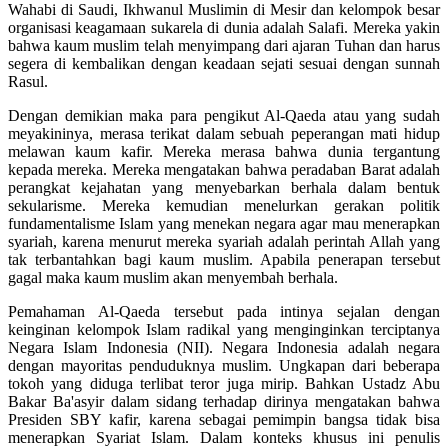
Wahabi di Saudi, Ikhwanul Muslimin di Mesir dan kelompok besar
organisasi keagamaan sukarela di dunia adalah Salafi. Mereka yakin
bahwa kaum muslim telah menyimpang dari ajaran Tuhan dan harus
segera di kembalikan dengan keadaan sejati sesuai dengan sunnah
Rasul.
Dengan demikian maka para pengikut Al-Qaeda atau yang sudah
meyakininya, merasa terikat dalam sebuah peperangan mati hidup
melawan kaum kafir. Mereka merasa bahwa dunia tergantung
kepada mereka. Mereka mengatakan bahwa peradaban Barat adalah
perangkat kejahatan yang menyebarkan berhala dalam bentuk
sekularisme. Mereka kemudian menelurkan gerakan politik
fundamentalisme Islam yang menekan negara agar mau menerapkan
syariah, karena menurut mereka syariah adalah perintah Allah yang
tak terbantahkan bagi kaum muslim. Apabila penerapan tersebut
gagal maka kaum muslim akan menyembah berhala.
Pemahaman Al-Qaeda tersebut pada intinya sejalan dengan
keinginan kelompok Islam radikal yang menginginkan terciptanya
Negara Islam Indonesia (NII). Negara Indonesia adalah negara
dengan mayoritas penduduknya muslim. Ungkapan dari beberapa
tokoh yang diduga terlibat teror juga mirip. Bahkan Ustadz Abu
Bakar Ba'asyir dalam sidang terhadap dirinya mengatakan bahwa
Presiden SBY kafir, karena sebagai pemimpin bangsa tidak bisa
menerapkan Syariat Islam. Dalam konteks khusus ini penulis