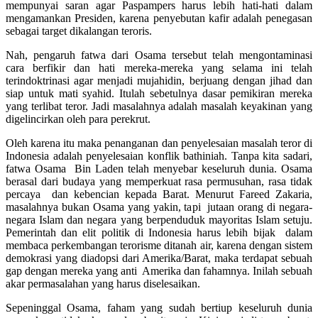
mempunyai saran agar Paspampers harus lebih hati-hati dalam
mengamankan Presiden, karena penyebutan kafir adalah penegasan
sebagai target dikalangan teroris.
Nah, pengaruh fatwa dari Osama tersebut telah mengontaminasi
cara berfikir dan hati mereka-mereka yang selama ini telah
terindoktrinasi agar menjadi mujahidin, berjuang dengan jihad dan
siap untuk mati syahid. Itulah sebetulnya dasar pemikiran mereka
yang terlibat teror. Jadi masalahnya adalah masalah keyakinan yang
digelincirkan oleh para perekrut.
Oleh karena itu maka penanganan dan penyelesaian masalah teror di
Indonesia adalah penyelesaian konflik bathiniah. Tanpa kita sadari,
fatwa Osama Bin Laden telah menyebar keseluruh dunia. Osama
berasal dari budaya yang memperkuat rasa permusuhan, rasa tidak
percaya dan kebencian kepada Barat. Menurut Fareed Zakaria,
masalahnya bukan Osama yang yakin, tapi jutaan orang di negara-
negara Islam dan negara yang berpenduduk mayoritas Islam setuju.
Pemerintah dan elit politik di Indonesia harus lebih bijak dalam
membaca perkembangan terorisme ditanah air, karena dengan sistem
demokrasi yang diadopsi dari Amerika/Barat, maka terdapat sebuah
gap dengan mereka yang anti Amerika dan fahamnya. Inilah sebuah
akar permasalahan yang harus diselesaikan.
Sepeninggal Osama, faham yang sudah bertiup keseluruh dunia