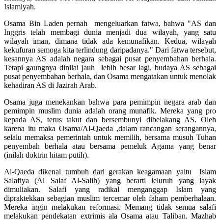
Islamiyah.
Osama Bin Laden pernah mengeluarkan fatwa, bahwa "AS dan
Inggris telah membagi dunia menjadi dua wilayah, yang satu
wilayah iman, dimana tidak ada kemunafikan. Kedua, wilayah
kekufuran semoga kita terlindung daripadanya." Dari fatwa tersebut,
kesannya AS adalah negara sebagai pusat penyembahan berhala.
Tetapi gaungnya dinilai jauh lebih besar lagi, budaya AS sebagai
pusat penyembahan berhala, dan Osama mengatakan untuk menolak
kehadiran AS di Jazirah Arab.
Osama juga menekankan bahwa para pemimpin negara arab dan
pemimpin muslim dunia adalah orang munafik. Mereka yang pro
kepada AS, terus takut dan bersembunyi dibelakang AS. Oleh
karena itu maka Osama/Al-Qaeda ,dalam rancangan serangannya,
selalu memaksa pemerintah untuk memilih, bersama musuh Tuhan
penyembah berhala atau bersama pemeluk Agama yang benar
(inilah doktrin hitam putih).
Al-Qaeda dikenal tumbuh dari gerakan keagamaan yaitu Islam
Salafiya (Al Salaf Al-Salih) yang berarti leluruh yang layak
dimuliakan. Salafi yang radikal menganggap Islam yang
dipraktekkan sebagian muslim tercemar oleh faham pemberhalaan.
Mereka ingin melakukan reformasi. Memang tidak semua salafi
melakukan pendekatan extrimis ala Osama atau Taliban. Mazhab