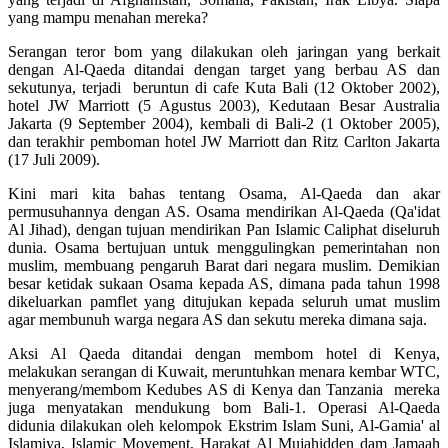
yang mampu menahan mereka?
Serangan teror bom yang dilakukan oleh jaringan yang berkait
dengan Al-Qaeda ditandai dengan target yang berbau AS dan
sekutunya, terjadi beruntun di cafe Kuta Bali (12 Oktober 2002),
hotel JW Marriott (5 Agustus 2003), Kedutaan Besar Australia
Jakarta (9 September 2004), kembali di Bali-2 (1 Oktober 2005),
dan terakhir pemboman hotel JW Marriott dan Ritz Carlton Jakarta
(17 Juli 2009).
Kini mari kita bahas tentang Osama, Al-Qaeda dan akar
permusuhannya dengan AS. Osama mendirikan Al-Qaeda (Qa'idat
Al Jihad), dengan tujuan mendirikan Pan Islamic Caliphat diseluruh
dunia. Osama bertujuan untuk menggulingkan pemerintahan non
muslim, membuang pengaruh Barat dari negara muslim. Demikian
besar ketidak sukaan Osama kepada AS, dimana pada tahun 1998
dikeluarkan pamflet yang ditujukan kepada seluruh umat muslim
agar membunuh warga negara AS dan sekutu mereka dimana saja.
Aksi Al Qaeda ditandai dengan membom hotel di Kenya,
melakukan serangan di Kuwait, meruntuhkan menara kembar WTC,
menyerang/membom Kedubes AS di Kenya dan Tanzania mereka
juga menyatakan mendukung bom Bali-1. Operasi Al-Qaeda
didunia dilakukan oleh kelompok Ekstrim Islam Suni, Al-Gamia' al
Islamiya, Islamic Movement, Harakat Al Mujahidden dam Jamaah