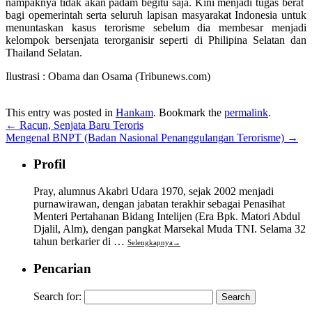
nampaknya tidak akan padam begitu saja. Kini menjadi tugas berat
bagi opemerintah serta seluruh lapisan masyarakat Indonesia untuk
menuntaskan kasus terorisme sebelum dia membesar menjadi
kelompok bersenjata terorganisir seperti di Philipina Selatan dan
Thailand Selatan.
Ilustrasi : Obama dan Osama (Tribunews.com)
This entry was posted in
Hankam
. Bookmark the
permalink
.
←
Racun, Senjata Baru Teroris
Mengenal BNPT (Badan Nasional Penanggulangan Terorisme)
→
Profil
Pray, alumnus Akabri Udara 1970, sejak 2002 menjadi
purnawirawan, dengan jabatan terakhir sebagai Penasihat
Menteri Pertahanan Bidang Intelijen (Era Bpk. Matori Abdul
Djalil, Alm), dengan pangkat Marsekal Muda TNI. Selama 32
tahun berkarier di …
Selengkapnya
→
Pencarian
Search for: