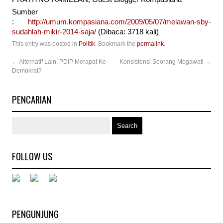
Sumber
:
http://umum.kompasiana.com/2009/05/07/melawan-sby-
sudahlah-mikir-2014-saja/
(Dibaca: 3718 kali)
This entry was posted in
Politik
. Bookmark the
permalink
.
←
Alternatif Lain, PDIP Merapat Ke
Konsistensi Seorang Megawati
→
Demokrat?
PENCARIAN
FOLLOW US
PENGUNJUNG