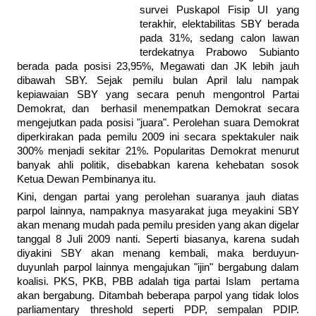
survei Puskapol Fisip UI yang
terakhir, elektabilitas SBY berada
pada 31%, sedang calon lawan
terdekatnya Prabowo Subianto
berada pada posisi 23,95%, Megawati dan JK lebih jauh
dibawah SBY. Sejak pemilu bulan April lalu nampak
kepiawaian SBY yang secara penuh mengontrol Partai
Demokrat, dan berhasil menempatkan Demokrat secara
mengejutkan pada posisi "juara". Perolehan suara Demokrat
diperkirakan pada pemilu 2009 ini secara spektakuler naik
300% menjadi sekitar 21%. Popularitas Demokrat menurut
banyak ahli politik, disebabkan karena kehebatan sosok
Ketua Dewan Pembinanya itu.
Kini, dengan partai yang perolehan suaranya jauh diatas
parpol lainnya, nampaknya masyarakat juga meyakini SBY
akan menang mudah pada pemilu presiden yang akan digelar
tanggal 8 Juli 2009 nanti. Seperti biasanya, karena sudah
diyakini SBY akan menang kembali, maka berduyun-
duyunlah parpol lainnya mengajukan "ijin" bergabung dalam
koalisi. PKS, PKB, PBB adalah tiga partai Islam pertama
akan bergabung. Ditambah beberapa parpol yang tidak lolos
parliamentary threshold seperti PDP, sempalan PDIP.