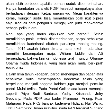
akan lebih berbobot apabila pernah duduk dipemerintahan.
Hanya hambatan para elit PDIP tersebut nampaknya akan
berhadapan dengan Ketua umumnya, Mega karakternya
keras, mungkin justru bisa memutuskan tidak ikut pilpres
saja. Kecuali para pengurus mengajukan putri mahkotanya
sebagai pelipur lara.
Nah, apa yang harus dipikirkan oleh parpol?. Selain
memikirkan posisi terbaik dipemerintahan, parpol sebaiknya
memikirkan kaderisasi ditubuh partainya masing-masing.
Tahun 2014 adalah tahun dimana para tokoh muda akan
memiliki kesempatan maju. William Liddle dari AS
berpendapat bahwa kini di Indonesia telah muncul Obama-
Obama muda Indonesia, yang baru akan mulai berkiprah
tahun 2014.
Dalam lima tahun kedepan, parpol menengah dan papan atas
sebaiknya mulai menempatkan kadernya selain yang
berpeluang menjadi anggota kabinet juga menjadi pemuka
partai. Mulai terlihat Pada Partai Golkar ada kader menonjol
seperti Priyo Budi Santoso, Yudhy Krisnandi, Jefry
Geovany. Pada PDIP ada kader Pramono Anung, Puan
Maharani. Pada PKS banyak kadernya Hidayat Nur Wahid,
Tifatul Sembiring, Irwan Prayitno, pada PAN terdapat Sutrisno