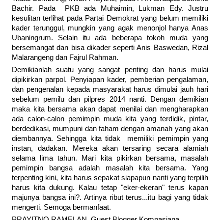
Bachir. Pada PKB ada Muhaimin, Lukman Edy. Justru
kesulitan terlihat pada Partai Demokrat yang belum memiliki
kader terunggul, mungkin yang agak menonjol hanya Anas
Ubaningrum. Selain itu ada beberapa tokoh muda yang
bersemangat dan bisa dikader seperti Anis Baswedan, Rizal
Malarangeng dan Fajrul Rahman.
Demikianlah suatu yang sangat penting dan harus mulai
dipikirkan parpol. Penyiapan kader, pemberian pengalaman,
dan pengenalan kepada masyarakat harus dimulai jauh hari
sebelum pemilu dan pilpres 2014 nanti. Dengan demikian
maka kita bersama akan dapat menilai dan mengharapkan
ada calon-calon pemimpin muda kita yang terdidik, pintar,
berdedikasi, mumpuni dan faham dengan amanah yang akan
diembannya. Sehingga kita tidak memiliki pemimpin yang
instan, dadakan. Mereka akan tersaring secara alamiah
selama lima tahun. Mari kita pikirkan bersama, masalah
pemimpin bangsa adalah masalah kita bersama. Yang
terpenting kini, kita harus sepakat siapapun nanti yang terpilih
harus kita dukung. Kalau tetap "eker-ekeran" terus kapan
majunya bangsa ini?. Artinya ribut terus...itu bagi yang tidak
mengerti. Semoga bermanfaat.
PRAYITNO RAMELAN, Guest Blogger Kompasiana