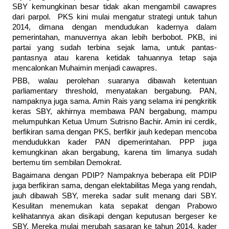
SBY kemungkinan besar tidak akan mengambil cawapres
dari parpol. PKS kini mulai mengatur strategi untuk tahun
2014, dimana dengan mendudukan kadernya dalam
pemerintahan, manuvernya akan lebih berbobot. PKB, ini
partai yang sudah terbina sejak lama, untuk pantas-
pantasnya atau karena ketidak tahuannya tetap saja
mencalonkan Muhaimin menjadi cawapres.
PBB, walau perolehan suaranya dibawah ketentuan
parliamentary threshold, menyatakan bergabung. PAN,
nampaknya juga sama. Amin Rais yang selama ini pengkritik
keras SBY, akhirnya membawa PAN bergabung, mampu
melumpuhkan Ketua Umum Sutrisno Bachir. Amin ini cerdik,
berfikiran sama dengan PKS, berfikir jauh kedepan mencoba
mendudukkan kader PAN dipemerintahan. PPP juga
kemungkinan akan bergabung, karena tim limanya sudah
bertemu tim sembilan Demokrat.
Bagaimana dengan PDIP? Nampaknya beberapa elit PDIP
juga berfikiran sama, dengan elektabilitas Mega yang rendah,
jauh dibawah SBY, mereka sadar sulit menang dari SBY.
Kesulitan menemukan kata sepakat dengan Prabowo
kelihatannya akan disikapi dengan keputusan bergeser ke
SBY. Mereka mulai merubah sasaran ke tahun 2014, kader