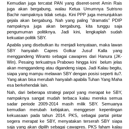
Kemudian juga tercatat PAN yang diseret-seret Amin Rais
juga akan bergabung, walau Ketua Umumnya Sutrisno
Bachir nampaknya tidak setuju. Kini PPP juga menunjukkan
gejala akan bergabung. Nah yang paling "dramatis" PDIP
nampaknya juga akan bergabung, kita tunggu saja
pengumuman politiknya. Jadi kini, lengkaplah sudah
kekuatan politik SBY.
Apabila yang disebutkan itu menjadi kenyataan, maka lawan
SBY hanyalah Capres Golkar Jusuf Kalla yang
menggandeng Wiranto sebagai cawapres dari Hanura (JK-
Win). Pesaing terkuatnya Prabowo hingga kini belum jelas
akan menggandeng atau digandeng siapa. Jadi Kalau begitu,
siapa yang mampu melawan SBY dengan posisi seperti itu?.
Yang akan bisa merubah hanyalah apabila Tuhan Yang Maha
esa berkehendak lain.
Nah, dari beberapa strategi parpol yang merapat ke SBY,
nampaknya sangat mudah terbaca kalau mereka semua
sadar periode 2009-2014 masih milik SBY. Semuanya
kemudian merubah kebijakan, menggeser kepentingan
kekuasaan pada tahun 2014. PKS, sebagai partai pintar
segera merapat ke SBY, menyatakan terserah SBY siapa
saja yang akan dipilih sebagai cawapres. PKS faham kalau