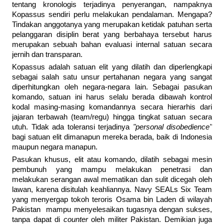
tentang kronologis terjadinya penyerangan, nampaknya
Kopassus sendiri perlu melakukan pendalaman. Mengapa?
Tindakan anggotanya yang merupakan ketidak patuhan serta
pelanggaran disiplin berat yang berbahaya tersebut harus
merupakan sebuah bahan evaluasi internal satuan secara
jernih dan transparan.
Kopassus adalah satuan elit yang dilatih dan diperlengkapi
sebagai salah satu unsur pertahanan negara yang sangat
diperhitungkan oleh negara-negara lain. Sebagai pasukan
komando, satuan ini harus selalu berada dibawah kontrol
kodal masing-masing komandannya secara hierarhis dari
jajaran terbawah (team/regu) hingga tingkat satuan secara
utuh. Tidak ada toleransi terjadinya
"personal disobedience"
bagi satuan elit dimanapun mereka berada, baik di Indonesia
maupun negara manapun.
Pasukan khusus, elit atau komando, dilatih sebagai mesin
pembunuh yang mampu melakukan penetrasi dan
melakukan serangan awal mematikan dan sulit dicegah oleh
lawan, karena disitulah keahliannya. Navy SEALs Six Team
yang menyergap tokoh teroris Osama bin Laden di wilayah
Pakistan mampu menyelesaikan tugasnya dengan sukses,
tanpa dapat di
counter
oleh militer Pakistan. Demikian juga