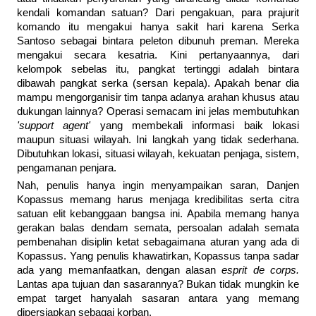
kendali komandan satuan? Dari pengakuan, para prajurit
komando itu mengakui hanya sakit hari karena Serka
Santoso sebagai bintara peleton dibunuh preman. Mereka
mengakui secara kesatria. Kini pertanyaannya, dari
kelompok sebelas itu, pangkat tertinggi adalah bintara
dibawah pangkat serka (sersan kepala). Apakah benar dia
mampu mengorganisir tim tanpa adanya arahan khusus atau
dukungan lainnya? Operasi semacam ini jelas membutuhkan
'support agent'
yang membekali informasi baik lokasi
maupun situasi wilayah. Ini langkah yang tidak sederhana.
Dibutuhkan lokasi, situasi wilayah, kekuatan penjaga, sistem,
pengamanan penjara.
Nah, penulis hanya ingin menyampaikan saran, Danjen
Kopassus memang harus menjaga kredibilitas serta citra
satuan elit kebanggaan bangsa ini. Apabila memang hanya
gerakan balas dendam semata, persoalan adalah semata
pembenahan disiplin ketat sebagaimana aturan yang ada di
Kopassus. Yang penulis khawatirkan, Kopassus tanpa sadar
ada yang memanfaatkan, dengan alasan
esprit de corps.
Lantas apa tujuan dan sasarannya? Bukan tidak mungkin ke
empat target hanyalah sasaran antara yang memang
dipersiapkan sebagai korban.