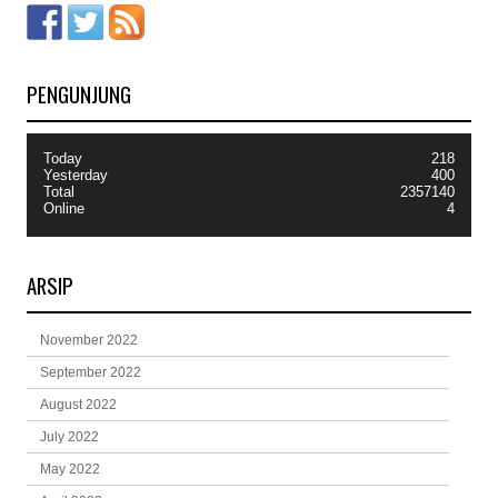
PENGUNJUNG
Today
218
Yesterday
400
Total
2357140
Online
4
ARSIP
November 2022
September 2022
August 2022
July 2022
May 2022