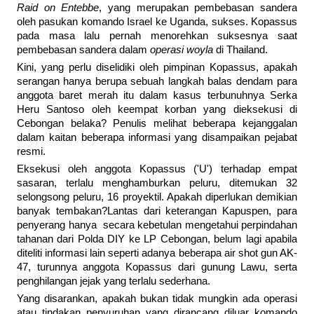
Raid on Entebbe
, yang merupakan pembebasan sandera
oleh pasukan komando Israel ke Uganda, sukses. Kopassus
pada masa lalu pernah menorehkan suksesnya saat
pembebasan sandera dalam
operasi woyla
di Thailand.
Kini, yang perlu diselidiki oleh pimpinan Kopassus, apakah
serangan hanya berupa sebuah langkah balas dendam para
anggota baret merah itu dalam kasus terbunuhnya Serka
Heru Santoso oleh keempat korban yang dieksekusi di
Cebongan belaka? Penulis melihat beberapa kejanggalan
dalam kaitan beberapa informasi yang disampaikan pejabat
resmi.
Eksekusi oleh anggota Kopassus ('U') terhadap empat
sasaran, terlalu menghamburkan peluru, ditemukan 32
selongsong peluru, 16 proyektil. Apakah diperlukan demikian
banyak tembakan?Lantas dari keterangan Kapuspen, para
penyerang hanya secara kebetulan mengetahui perpindahan
tahanan dari Polda DIY ke LP Cebongan, belum lagi apabila
diteliti informasi lain seperti adanya beberapa air shot gun AK-
47, turunnya anggota Kopassus dari gunung Lawu, serta
penghilangan jejak yang terlalu sederhana.
Yang disarankan, apakah bukan tidak mungkin ada operasi
atau tindakan penyuruhan yang dirancang diluar komando