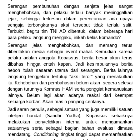
Serangan pembunuhan dengan senjata jelas sangat
menghebohkan, dan pelaku terlalu banyak meninggalkan
jejak, sehingga terkesan dalam perencanaan ada upaya
sengaja terbongkarnya aksi tersebut tidak terlalu sulit.
Terbukti, begitu tim TNI AD dibentuk, dalam beberapa hari
para pelaku langsung mengaku, inikah kelas komando?
Serangan jelas menghebohkan, dan memang terus
diberitakan media sebagai event mahal. Kemudian karena
pelaku adalah anggota Kopassus, berita besar akan terus
dibahas hingga entah kapan. Jadi kesimpulannya berita
heboh itulah sasaran utama dari serangan. Berita lainnya
langsung tenggelam tertutup "aksi teror" yang menakutkan
itu. Kehebohan dan pembahasan belum akan segera selesai
dengan turunnya Komnas HAM serta penggiat kemanusiaan
lainnya. Belum lagi akan adanya reaksi dari keempat
keluarga korban. Akan masih panjang ceritanya.
Jadi saran penulis, sebagai satuan yang juga memiliki satuan
intelijen handal (Sandhi Yudha), Kopassus sebaiknya
melakukan penyelidikan internal untuk mengamankan
satuannya serta sebagai bagian bahan evaluasi dimasa
mendatang.
Conditioning
tingkat tinggi dapat memanfaatkan