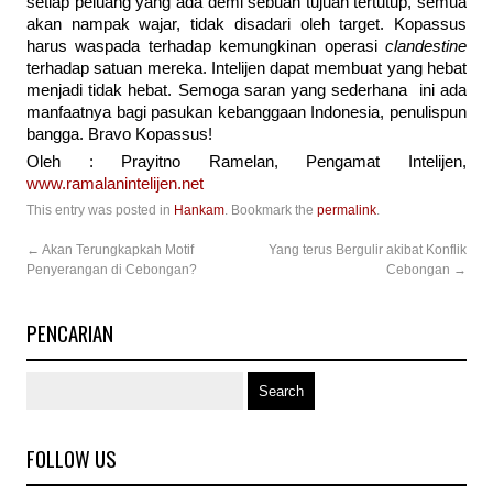
setiap peluang yang ada demi sebuah tujuan tertutup, semua
akan nampak wajar, tidak disadari oleh target. Kopassus
harus waspada terhadap kemungkinan operasi
clandestine
terhadap satuan mereka. Intelijen dapat membuat yang hebat
menjadi tidak hebat. Semoga saran yang sederhana ini ada
manfaatnya bagi pasukan kebanggaan Indonesia, penulispun
bangga. Bravo Kopassus!
Oleh : Prayitno Ramelan, Pengamat Intelijen,
www.ramalanintelijen.net
This entry was posted in
Hankam
. Bookmark the
permalink
.
←
Akan Terungkapkah Motif
Yang terus Bergulir akibat Konflik
Penyerangan di Cebongan?
Cebongan
→
PENCARIAN
FOLLOW US