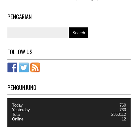
PENCARIAN
FOLLOW US
PENGUNJUNG
Today
760
Yesterday
730
Total
2360112
Online
12