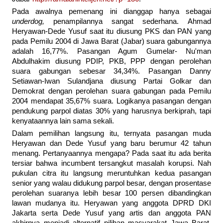
Pada awalnya pemenang ini dianggap hanya sebagai
underdog,
penampilannya sangat sederhana. Ahmad
Heryawan-Dede Yusuf saat itu diusung PKS dan PAN yang
pada Pemilu 2004 di Jawa Barat (Jabar) suara gabungannya
adalah 16,77%. Pasangan Agum Gumelar- Nu'man
Abdulhakim diusung PDIP, PKB, PPP dengan perolehan
suara gabungan sebesar 34,34%. Pasangan Danny
Setiawan-Iwan Sulandjana diusung Partai Golkar dan
Demokrat dengan perolehan suara gabungan pada Pemilu
2004 mendapat 35,67% suara. Logikanya pasangan dengan
pendukung parpol diatas 30% yang harusnya berkiprah, tapi
kenyataannya lain sama sekali.
Dalam pemilihan langsung itu, ternyata pasangan muda
Heryawan dan Dede Yusuf yang baru berumur 42 tahun
menang. Pertanyaannya mengapa? Pada saat itu ada berita
tersiar bahwa incumbent tersangkut masalah korupsi. Nah
pukulan citra itu langsung meruntuhkan kedua pasangan
senior yang walau didukung parpol besar, dengan prosentase
perolehan suaranya lebih besar 100 persen dibandingkan
lawan mudanya itu. Heryawan yang anggota DPRD DKI
Jakarta serta Dede Yusuf yang artis dan anggota PAN