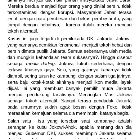
akhirnya menjadi alternatif pilihan masyarakat Jawa Barat.
Mereka berdua menjadi figur orang yang dinilai bersih, tidak
terkontaminasi dengan korupsi. Masyarakat Jabar terasa
jenuh dengan para pembesar dan bekas pembesar itu, yang
tampil dengan hebatnya, karena itulah mereka mencari
tokoh alternatif.
Kasus ini juga terjadi di pemilukada DKI Jakarta. Jokowi,
yang namanya demikian fenomenal, menjadi tokoh hebat dan
bersih dimata publik Jakarta. Semua sebenarnya ulah media
dan mungkin kehandalan team suksesnya?. Hingga disebut
sebagai
media darling
. Jokowi, tokoh sederhana, dengan
tertawa khasnya gaya Solo, yang gajihnya kabarnya tidak
diambil, sering turun ke kampung, dengan salam tiga jarinya,
serta baju kotak-kotak akhirnya menjadi ikon media, layak
dijual. Ini yang membuat banyak pemilih muda Jakarta
menjadi pendukung fanatisnya. Menanglah Mas Jokowi
sebagai tokoh alternatif. Sangat terasa penduduk Jakarta
pada umumnya sudah agak bosan dengan Foke, tidak
merasakan kemajuan selama dia memimpin, katanya begitu.
Salah satu isu yang tersebar saat kampanye adalah
serangan ke kubu Jokowi-Ahok, apabila menang dan dia
menjadi Gubernur DKI, sukses memimpin Jakarta selama