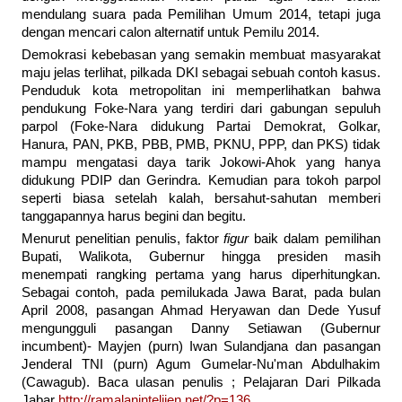
mendulang suara pada Pemilihan Umum 2014, tetapi juga
dengan mencari calon alternatif untuk Pemilu 2014.
Demokrasi kebebasan yang semakin membuat masyarakat
maju jelas terlihat, pilkada DKI sebagai sebuah contoh kasus.
Penduduk kota metropolitan ini memperlihatkan bahwa
pendukung Foke-Nara yang terdiri dari gabungan sepuluh
parpol (Foke-Nara didukung Partai Demokrat, Golkar,
Hanura, PAN, PKB, PBB, PMB, PKNU, PPP, dan PKS) tidak
mampu mengatasi daya tarik Jokowi-Ahok yang hanya
didukung PDIP dan Gerindra. Kemudian para tokoh parpol
seperti biasa setelah kalah, bersahut-sahutan memberi
tanggapannya harus begini dan begitu.
Menurut penelitian penulis, faktor
figur
baik dalam pemilihan
Bupati, Walikota, Gubernur hingga presiden masih
menempati rangking pertama yang harus diperhitungkan.
Sebagai contoh, pada pemilukada Jawa Barat, pada bulan
April 2008, pasangan Ahmad Heryawan dan Dede Yusuf
mengungguli pasangan Danny Setiawan (Gubernur
incumbent)- Mayjen (purn) Iwan Sulandjana dan pasangan
Jenderal TNI (purn) Agum Gumelar-Nu'man Abdulhakim
(Cawagub). Baca ulasan penulis ; Pelajaran Dari Pilkada
Jabar
http://ramalanintelijen.net/?p=136
.