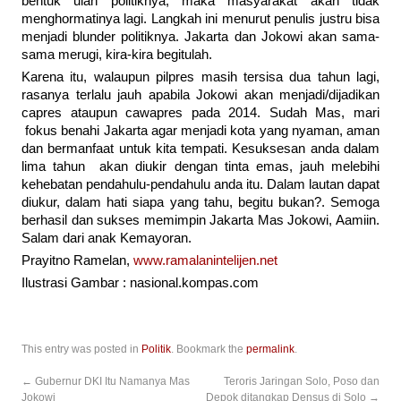
bentuk ulah politiknya, maka masyarakat akan tidak
menghormatinya lagi. Langkah ini menurut penulis justru bisa
menjadi blunder politiknya. Jakarta dan Jokowi akan sama-
sama merugi, kira-kira begitulah.
Karena itu, walaupun pilpres masih tersisa dua tahun lagi,
rasanya terlalu jauh apabila Jokowi akan menjadi/dijadikan
capres ataupun cawapres pada 2014. Sudah Mas, mari
fokus benahi Jakarta agar menjadi kota yang nyaman, aman
dan bermanfaat untuk kita tempati. Kesuksesan anda dalam
lima tahun akan diukir dengan tinta emas, jauh melebihi
kehebatan pendahulu-pendahulu anda itu. Dalam lautan dapat
diukur, dalam hati siapa yang tahu, begitu bukan?. Semoga
berhasil dan sukses memimpin Jakarta Mas Jokowi, Aamiin.
Salam dari anak Kemayoran.
Prayitno Ramelan,
www.ramalanintelijen.net
Ilustrasi Gambar : nasional.kompas.com
This entry was posted in
Politik
. Bookmark the
permalink
.
←
Gubernur DKI Itu Namanya Mas
Teroris Jaringan Solo, Poso dan
Jokowi
Depok ditangkap Densus di Solo
→