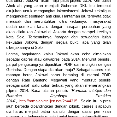
dua tahun, Jokowi akan maju pada pilpres 2014. Kemudian
Ahok-lah yang akan menjadi Gubernur DKI. Isu tersebut
ditujukan untuk mengangkat inkonsistensi Jokowi sekaligus
mengangkat sentimen anti cina. Hantaman isu ternyata tidak
merusak dan meruntuhkan citra keduanya, masyarakat
sudah demikian fanatis dengan harapan perubahan yang
akan dilakukan Jokowi di Jakarta dengan sampel kecilnya
kota Solo. Terbentuknya
harapan dan perubahan
itulah
kekuatan Jokowi, dengan segala bukti, apa yang telah
dikerjakannya di Solo.
Lantas, bagaimana kalau Jokowi akan coba dimainkan
sebagai capres atau cawapres pada 2014. Menurut penulis,
parpol pengusungnya dipastikan PDIP dan mungkin dengan
Gerindra. Dengan siapa dia akan maju? Sebagai capres kok
rasanya berat, Jokowi harus bersaing di internal PDIP
dengan Ratu Banteng Megawati yang menurut penulis
sebagai salah satu calon terkuat yang akan memenangkan
pilpres 2014. Baca ulasan penulis
"Ramalan Intelijen dan
Ramalan Jayabaya Presiden
2014"
,
http://ramalanintelijen.net/?p=4315
. Selain itu pilpres
jauh berbeda dibandingkan dengan pilgub, capres siapapun
dia harus menjadi patron dahulu, dengan dasar pemikiran
masyarakat Indonesia masih kental budaya paternalistiknya.