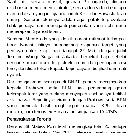
Saat ini secara massif, gelaran Propaganda, dimana
disebarkan meme-meme atraktif, serta video-video beberapa
ulama daerah yang intinya menuduh KPU dan Bawaslu telah
curang. Sasaran akhirnya adalah agar publik terprovokasi
tidak percaya dan mengganti pemerintah yang sah, serta
menerapkan Syareat Islam.
Sebaran Meme ada yang identik narasi militansi kelompok
teror. Narasi, intinya merangsang siapapun target yang
percaya untuk siap mati tanggal 22 Mei, dengan judul
Tercium Wangi Surga di Jakarta, berbekal baju sehelai
dengan sorban hitam. Ini praktek umum dari persiapan aksi
teror, dan dicantolkan kepada kepercayaan berjihad dan mati
syahid.
Dari pengalaman bertugas di BNPT, penulis mengingatkan
kepada Prabowo serta BPN, ada penumpang gelap
kelompok teror yang sedang menyiapkan sel-selnya terlibat
aksi massa. Sepertinya seirama dengan Prabowo serta BPN
yang menolak hasil penghitungan manual KPU. Itulah
mereka, para teroris ex Suriah atau simpatisan JAD/ISIS.
Penangkapan Teroris
Densus 88 Mabes Polri telah menangkap total 29 terduga
teroris selama bulan Mei 2019. Mereka disebut sebagai