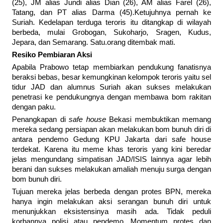
(25), JM alias Jundi alias Dian (26), AM alias Farel (26),
Tatang, dan PT alias Darma (45).Ketujuhnya pernah ke
Suriah. Kedelapan terduga teroris itu ditangkap di wilayah
berbeda, mulai Grobogan, Sukoharjo, Sragen, Kudus,
Jepara, dan Semarang. Satu.orang ditembak mati.
Resiko Pembiaran Aksi
Apabila Prabowo tetap membiarkan pendukung fanatisnya
beraksi bebas, besar kemungkinan kelompok teroris yaitu sel
tidur JAD dan alumnus Suriah akan sukses melakukan
penetrasi ke pendukungnya dengan membawa bom rakitan
dengan paku.
Penangkapan di
safe house
Bekasi membuktikan memang
mereka sedang persiapan akan melakukan bom bunuh diri di
antara pendemo Gedung KPU Jakarta dari safe house
terdekat. Karena itu meme khas teroris yang kini beredar
jelas mengundang simpatisan JAD/ISIS lainnya agar lebih
berani dan sukses melakukan amaliah menuju surga dengan
bom bunuh diri.
Tujuan mereka jelas berbeda dengan protes BPN, mereka
hanya ingin melakukan aksi serangan bunuh diri untuk
menunjukkan eksistensinya masih ada. Tidak peduli
korbannya polisi atau pendemo. Momentum protes dan