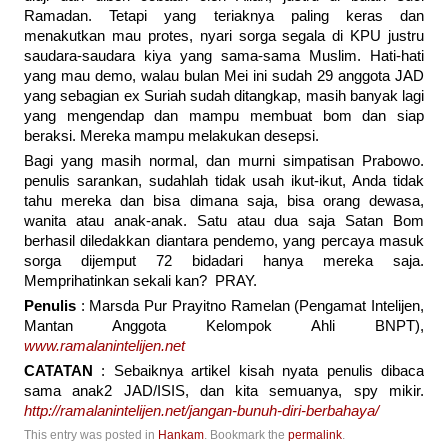
Ramadan. Tetapi yang teriaknya paling keras dan
menakutkan mau protes, nyari sorga segala di KPU justru
saudara-saudara kiya yang sama-sama Muslim. Hati-hati
yang mau demo, walau bulan Mei ini sudah 29 anggota JAD
yang sebagian ex Suriah sudah ditangkap, masih banyak lagi
yang mengendap dan mampu membuat bom dan siap
beraksi. Mereka mampu melakukan desepsi.
Bagi yang masih normal, dan murni simpatisan Prabowo.
penulis sarankan, sudahlah tidak usah ikut-ikut, Anda tidak
tahu mereka dan bisa dimana saja, bisa orang dewasa,
wanita atau anak-anak. Satu atau dua saja Satan Bom
berhasil diledakkan diantara pendemo, yang percaya masuk
sorga dijemput 72 bidadari hanya mereka saja.
Memprihatinkan sekali kan? PRAY.
Penulis
: Marsda Pur Prayitno Ramelan (Pengamat Intelijen,
Mantan Anggota Kelompok Ahli BNPT),
www.ramalanintelijen.net
CATATAN
: Sebaiknya artikel kisah nyata penulis dibaca
sama anak2 JAD/ISIS, dan kita semuanya, spy mikir.
http://ramalanintelijen.net/jangan-bunuh-diri-berbahaya/
This entry was posted in
Hankam
. Bookmark the
permalink
.