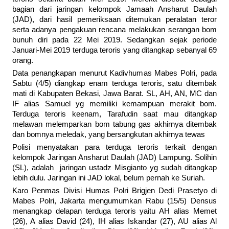
bagian dari jaringan kelompok Jamaah Ansharut Daulah
(JAD), dari hasil pemeriksaan ditemukan peralatan teror
serta adanya pengakuan rencana melakukan serangan bom
bunuh diri pada 22 Mei 2019. Sedangkan sejak periode
Januari-Mei 2019 terduga teroris yang ditangkap sebanyal 69
orang.
Data penangkapan menurut Kadivhumas Mabes Polri, pada
Sabtu (4/5) diangkap enam terduga teroris, satu ditembak
mati di Kabupaten Bekasi, Jawa Barat. SL, AH, AN, MC dan
IF alias Samuel yg memiliki kemampuan merakit bom.
Terduga teroris keenam, Tarafudin saat mau ditangkap
melawan melemparkan bom tabung gas akhirnya ditembak
dan bomnya meledak, yang bersangkutan akhirnya tewas
Polisi menyatakan para terduga teroris terkait dengan
kelompok Jaringan Ansharut Daulah (JAD) Lampung. Solihin
(SL), adalah jaringan ustadz Misgianto yg sudah ditangkap
lebih dulu. Jaringan ini JAD lokal, belum pernah ke Suriah.
Karo Penmas Divisi Humas Polri Brigjen Dedi Prasetyo di
Mabes Polri, Jakarta mengumumkan Rabu (15/5) Densus
menangkap delapan terduga teroris yaitu AH alias Memet
(26), A alias David (24), IH alias Iskandar (27), AU alias Al