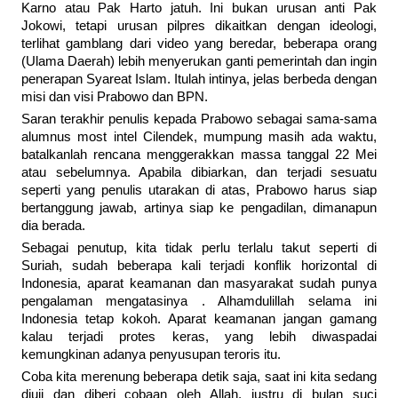
Karno atau Pak Harto jatuh. Ini bukan urusan anti Pak
Jokowi, tetapi urusan pilpres dikaitkan dengan ideologi,
terlihat gamblang dari video yang beredar, beberapa orang
(Ulama Daerah) lebih menyerukan ganti pemerintah dan ingin
penerapan Syareat Islam. Itulah intinya, jelas berbeda dengan
misi dan visi Prabowo dan BPN.
Saran terakhir penulis kepada Prabowo sebagai sama-sama
alumnus most intel Cilendek, mumpung masih ada waktu,
batalkanlah rencana menggerakkan massa tanggal 22 Mei
atau sebelumnya. Apabila dibiarkan, dan terjadi sesuatu
seperti yang penulis utarakan di atas, Prabowo harus siap
bertanggung jawab, artinya siap ke pengadilan, dimanapun
dia berada.
Sebagai penutup, kita tidak perlu terlalu takut seperti di
Suriah, sudah beberapa kali terjadi konflik horizontal di
Indonesia, aparat keamanan dan masyarakat sudah punya
pengalaman mengatasinya . Alhamdulillah selama ini
Indonesia tetap kokoh. Aparat keamanan jangan gamang
kalau terjadi protes keras, yang lebih diwaspadai
kemungkinan adanya penyusupan teroris itu.
Coba kita merenung beberapa detik saja, saat ini kita sedang
diuji dan diberi cobaan oleh Allah, justru di bulan suci