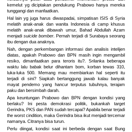
kemelut yg diciptakan pendukung Prabowo hanya mereka
tunggangi dan manfaatkan.
Hal lain yg juga harus diwaspadai, simpatisan ISIS di Syria
melatih anak-anak dan wanita Indonesia di camp khusus
melatih anak-anak dibawah umur, Bahad Abdullah Azam
menjadi
suicide bomber
. Pernah terjadi di Surabaya seorang
ibu dengan dua anaknya.
Nah, dengan perkembangan informasi dan analisis intelijen
diatas, apakah Prabowo dan BPN masih ingin mengambil
resiko, dimanfaatkan para teroris itu?. Srilanka beberapa
waktu lalu babak belur dihantam bom, korban tewas 310,
luka-luka 500. Memang mau membiarkan hal seperti itu
terjadi di sini? Siapkah bertanggung jawab kalau banyak
mayat pendemo yang hancur terputus tubuhnya, terajam
paku dan bersimbah darah.
Apa keuntungan Prabowo dan BPN dengan kondisi yang
berlaku? Ini pesta demokrasi politik, bukankah target
Gerindra, PKS dan PAN sudah tercapai? Apabila benar terjadi
the worst cindition, maka Gerindra bisa ikut menjadi tercemar
namanya. Citranya bisa turun.
Perlu diingat, kondisi saat ini berbeda dengan saat Bung