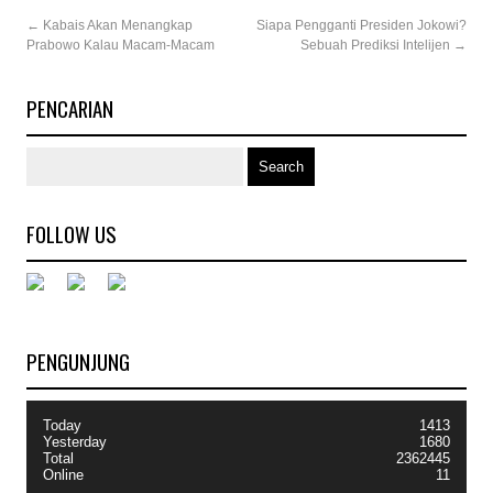
←
Kabais Akan Menangkap
Siapa Pengganti Presiden Jokowi?
Prabowo Kalau Macam-Macam
Sebuah Prediksi Intelijen
→
PENCARIAN
FOLLOW US
PENGUNJUNG
Today
1413
Yesterday
1680
Total
2362445
Online
11