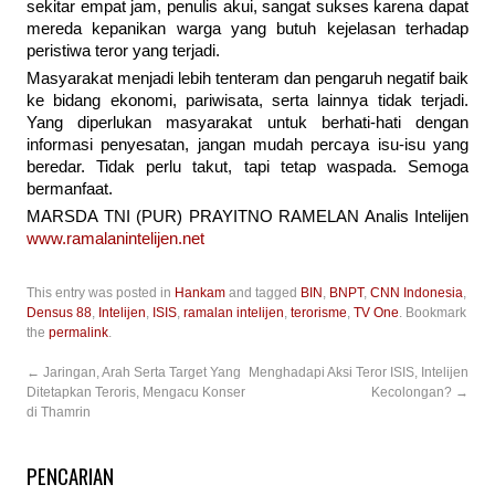
sekitar empat jam, penulis akui, sangat sukses karena dapat
mereda kepanikan warga yang butuh kejelasan terhadap
peristiwa teror yang terjadi.
Masyarakat menjadi lebih tenteram dan pengaruh negatif baik
ke bidang ekonomi, pariwisata, serta lainnya tidak terjadi.
Yang diperlukan masyarakat untuk berhati-hati dengan
informasi penyesatan, jangan mudah percaya isu-isu yang
beredar. Tidak perlu takut, tapi tetap waspada. Semoga
bermanfaat.
MARSDA TNI (PUR) PRAYITNO RAMELAN Analis Intelijen
www.ramalanintelijen.net
This entry was posted in
Hankam
and tagged
BIN
,
BNPT
,
CNN Indonesia
,
Densus 88
,
Intelijen
,
ISIS
,
ramalan intelijen
,
terorisme
,
TV One
. Bookmark
the
permalink
.
←
Jaringan, Arah Serta Target Yang
Menghadapi Aksi Teror ISIS, Intelijen
Ditetapkan Teroris, Mengacu Konser
Kecolongan?
→
di Thamrin
PENCARIAN