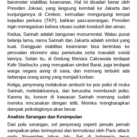
barometer stabilitas keamanan. Hal ini disadari benar oleh
Presiden Jokowi, yang langsung kembali ke Jakarta dari
kunjungannya di Cirebon, kemudian mengunjungi tempat
kejadian perkara (TKP), bahkan pascaserangan. Presiden
ingin menegaskan bahwa situasi sudah kondusif dan aman.
Kedua, Sarinah adalah bangunan monumental. Walau pusat
belanja lama, nama Sarinah dan Jakarta adalah simbol yang
kuat. Gangguan stabilitas keamanan bisa berimbas ke
persoalan ekonomi atau pariwisata serta masalah sosial
lainnya. Selain itu, di Gedung Menara Cakrawala terdapat
Kafe Starbucks yang merupakan simbol Barat, juga terdapat
warga negara asing di sana, dan memang terbukti ada
beberapa orang asing yang menjadi korban.
Ketiga, penyerang melakukan ambush ke pos polisi di muka
Sarinah, meledakkannya, dan berusaha membunuh polisi.
Karena itu, konser di kawasan Sarinah memang sudah
mereka rencanakan dengan teliti. Mereka mengharapkan
dampak psikologisnya akan besar.
Analisis Serangan dan Kesimpulan
Dari pola serangan, sel penyerang seperti penulis pernah
sampaikan jelas terinspirasi dan termotivasi oleh Paris attack
pada November tahun lalu. Sel di Indonesia terus