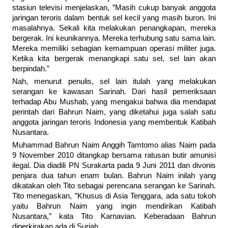
stasiun televisi menjelaskan, ”Masih cukup banyak anggota
jaringan teroris dalam bentuk sel kecil yang masih buron. Ini
masalahnya. Sekali kita melakukan penangkapan, mereka
bergerak. Ini keunikannya. Mereka terhubung satu sama lain.
Mereka memiliki sebagian kemampuan operasi militer juga.
Ketika kita bergerak menangkapi satu sel, sel lain akan
berpindah.”
Nah, menurut penulis, sel lain itulah yang melakukan
serangan ke kawasan Sarinah. Dari hasil pemeriksaan
terhadap Abu Mushab, yang mengakui bahwa dia mendapat
perintah dari Bahrun Naim, yang diketahui juga salah satu
anggota jaringan teroris Indonesia yang membentuk Katibah
Nusantara.
Muhammad Bahrun Naim Anggih Tamtomo alias Naim pada
9 November 2010 ditangkap bersama ratusan butir amunisi
ilegal. Dia diadili PN Surakarta pada 9 Juni 2011 dan divonis
penjara dua tahun enam bulan. Bahrun Naim inilah yang
dikatakan oleh Tito sebagai perencana serangan ke Sarinah.
Tito menegaskan, ”Khusus di Asia Tenggara, ada satu tokoh
yaitu Bahrun Naim yang ingin mendirikan Katibah
Nusantara,” kata Tito Karnavian. Keberadaan Bahrun
diperkirakan ada di Suriah.