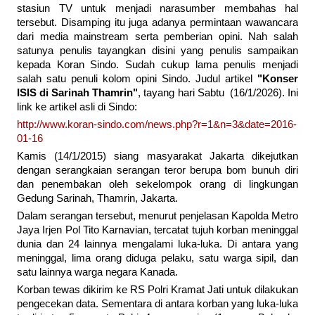
stasiun TV untuk menjadi narasumber membahas hal
tersebut. Disamping itu juga adanya permintaan wawancara
dari media mainstream serta pemberian opini. Nah salah
satunya penulis tayangkan disini yang penulis sampaikan
kepada Koran Sindo. Sudah cukup lama penulis menjadi
salah satu penuli kolom opini Sindo. Judul artikel
"Konser
ISIS di Sarinah Thamrin"
, tayang hari Sabtu (16/1/2026). Ini
link ke artikel asli di Sindo:
http://www.koran-sindo.com/news.php?r=1&n=3&date=2016-
01-16
Kamis (14/1/2015) siang masyarakat Jakarta dikejutkan
dengan serangkaian serangan teror berupa bom bunuh diri
dan penembakan oleh sekelompok orang di lingkungan
Gedung Sarinah, Thamrin, Jakarta.
Dalam serangan tersebut, menurut penjelasan Kapolda Metro
Jaya Irjen Pol Tito Karnavian, tercatat tujuh korban meninggal
dunia dan 24 lainnya mengalami luka-luka. Di antara yang
meninggal, lima orang diduga pelaku, satu warga sipil, dan
satu lainnya warga negara Kanada.
Korban tewas dikirim ke RS Polri Kramat Jati untuk dilakukan
pengecekan data. Sementara di antara korban yang luka-luka