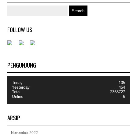
FOLLOW US
PENGUNJUNG
Today
105
Yesterday
454
Total
2358727
Online
6
ARSIP
November 2022