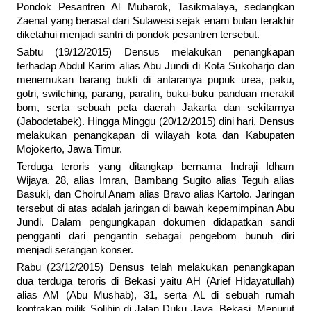
Pondok Pesantren Al Mubarok, Tasikmalaya, sedangkan
Zaenal yang berasal dari Sulawesi sejak enam bulan terakhir
diketahui menjadi santri di pondok pesantren tersebut.
Sabtu (19/12/2015) Densus melakukan penangkapan
terhadap Abdul Karim alias Abu Jundi di Kota Sukoharjo dan
menemukan barang bukti di antaranya pupuk urea, paku,
gotri, switching, parang, parafin, buku-buku panduan merakit
bom, serta sebuah peta daerah Jakarta dan sekitarnya
(Jabodetabek). Hingga Minggu (20/12/2015) dini hari, Densus
melakukan penangkapan di wilayah kota dan Kabupaten
Mojokerto, Jawa Timur.
Terduga teroris yang ditangkap bernama Indraji Idham
Wijaya, 28, alias Imran, Bambang Sugito alias Teguh alias
Basuki, dan Choirul Anam alias Bravo alias Kartolo. Jaringan
tersebut di atas adalah jaringan di bawah kepemimpinan Abu
Jundi. Dalam pengungkapan dokumen didapatkan sandi
pengganti dari pengantin sebagai pengebom bunuh diri
menjadi serangan konser.
Rabu (23/12/2015) Densus telah melakukan penangkapan
dua terduga teroris di Bekasi yaitu AH (Arief Hidayatullah)
alias AM (Abu Mushab), 31, serta AL di sebuah rumah
kontrakan milik Solihin di Jalan Duku Jaya, Bekasi. Menurut