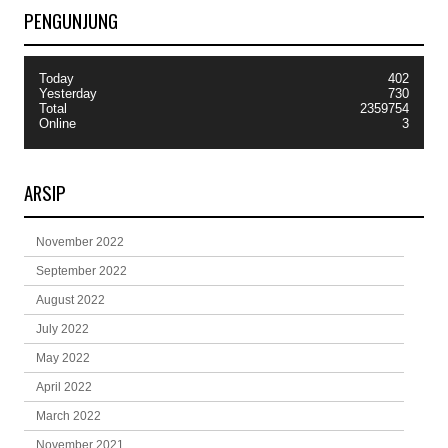
PENGUNJUNG
Today
402
Yesterday
730
Total
2359754
Online
3
ARSIP
November 2022
September 2022
August 2022
July 2022
May 2022
April 2022
March 2022
November 2021