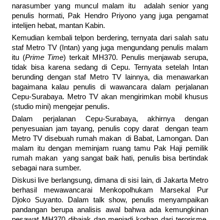
narasumber yang muncul malam itu adalah senior yang
penulis hormati, Pak Hendro Priyono yang juga pengamat
intelijen hebat, mantan Kabin.
Kemudian kembali telpon berdering, ternyata dari salah satu
staf Metro TV (Intan) yang juga mengundang penulis malam
itu (
Prime Time
) terkait MH370. Penulis menjawab serupa,
tidak bisa karena sedang di Cepu. Ternyata setelah Intan
berunding dengan staf Metro TV lainnya, dia menawarkan
bagaimana kalau penulis di wawancara dalam perjalanan
Cepu-Surabaya. Metro TV akan mengirimkan mobil khusus
(studio mini) mengejar penulis.
Dalam perjalanan Cepu-Surabaya, akhirnya dengan
penyesuaian jam tayang, penulis copy darat dengan team
Metro TV disebuah rumah makan di Babat, Lamongan. Dan
malam itu dengan meminjam ruang tamu Pak Haji pemilik
rumah makan yang sangat baik hati, penulis bisa bertindak
sebagai nara sumber.
Diskusi live berlangsung, dimana di sisi lain, di Jakarta Metro
berhasil mewawancarai Menkopolhukam Marsekal Pur
Djoko Suyanto. Dalam talk show, penulis menyampaikan
pandangan berupa analisis awal bahwa ada kemungkinan
pesawat MH370 dibajak dan menjadi korban dari terorisme,