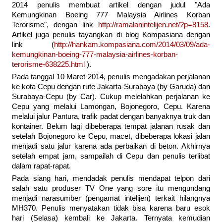
2014 penulis membuat artikel dengan judul "Ada
Kemungkinan Boeing 777 Malaysia Airlines Korban
Terorisme", dengan link
http://ramalanintelijen.net/?p=8158
.
Artikel juga penulis tayangkan di blog Kompasiana dengan
link (
http://hankam.kompasiana.com/2014/03/09/ada-
kemungkinan-boeing-777-malaysia-airlines-korban-
terorisme-638225.html
).
Pada tanggal 10 Maret 2014, penulis mengadakan perjalanan
ke kota Cepu dengan rute Jakarta-Surabaya (by Garuda) dan
Surabaya-Cepu (by Car). Cukup melelahkan perjalanan ke
Cepu yang melalui Lamongan, Bojonegoro, Cepu. Karena
melalui jalur Pantura, trafik padat dengan banyaknya truk dan
kontainer. Belum lagi dibeberapa tempat jalanan rusak dan
setelah Bojonegoro ke Cepu, macet, dibeberapa lokasi jalan
menjadi satu jalur karena ada perbaikan di beton. Akhirnya
setelah empat jam, sampailah di Cepu dan penulis terlibat
dalam rapat-rapat.
Pada siang hari, mendadak penulis mendapat telpon dari
salah satu produser TV One yang sore itu mengundang
menjadi narasumber (pengamat intelijen) terkait hilangnya
MH370. Penulis menyatakan tidak bisa karena baru esok
hari (Selasa) kembali ke Jakarta. Ternyata kemudian