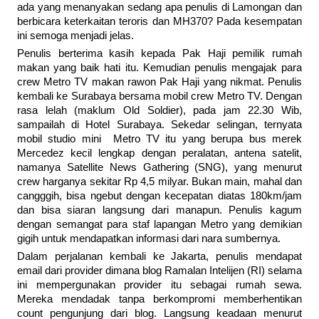
ada yang menanyakan sedang apa penulis di Lamongan dan
berbicara keterkaitan teroris dan MH370? Pada kesempatan
ini semoga menjadi jelas.
Penulis berterima kasih kepada Pak Haji pemilik rumah
makan yang baik hati itu. Kemudian penulis mengajak para
crew Metro TV makan rawon Pak Haji yang nikmat. Penulis
kembali ke Surabaya bersama mobil crew Metro TV. Dengan
rasa lelah (maklum Old Soldier), pada jam 22.30 Wib,
sampailah di Hotel Surabaya. Sekedar selingan, ternyata
mobil studio mini Metro TV itu yang berupa bus merek
Mercedez kecil lengkap dengan peralatan, antena satelit,
namanya Satellite News Gathering (SNG), yang menurut
crew harganya sekitar Rp 4,5 milyar. Bukan main, mahal dan
cangggih, bisa ngebut dengan kecepatan diatas 180km/jam
dan bisa siaran langsung dari manapun. Penulis kagum
dengan semangat para staf lapangan Metro yang demikian
gigih untuk mendapatkan informasi dari nara sumbernya.
Dalam perjalanan kembali ke Jakarta, penulis mendapat
email dari provider dimana blog Ramalan Intelijen (RI) selama
ini mempergunakan provider itu sebagai rumah sewa.
Mereka mendadak tanpa berkompromi memberhentikan
count pengunjung dari blog. Langsung keadaan menurut