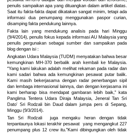
penulis sampaikan apa yang dituangkan dalam artikel diatas.
Saat itu fakta-fakta dapat dikatakan sangat minim, tetapi ada
informasi dua penumpang menggunakan paspor curian,
disamping fakta pendukung lainnya.
Fakta lain yang mendukung analisis pada hari Minggu
(9/4/2014), penulis fokus kepada informasi AU Malaysia yang
penulis pergunakan sebagai sumber dan sampaikan pada
blog dengan isi :
Angkatan Udara Malaysia (TUDM) menyatakan bahwa besar
kemungkinan MH-370 berbalik arah kembali ke Malaysia.
“Yang kami lakukan adalah melihat rekaman pada radar dan
kami sadari bahwa ada kemungkinan pesawat putar balik.
Kami masih bekerjasama dengan radar penerbangan sipil
dan lembaga internasional lainnya, dan dengan kerjasama ini
kami berharap bisa mendapat gambaran lebih baik,” kata
Panglima Tentera Udara Diraja Malaysia, Jeneral Tan Sri
Dato' Sri Rodzali bin Daud dalam jumpa pers di Sepang,
Minggu (9/3/2014).
Tan Sri Rodzali juga mengaku heran dengan tidak
terpantaunya lokasi terakhir pesawat yang mengangkut 227
penumpang plus 12 crew itu.”Kami dibingungkan oleh tidak