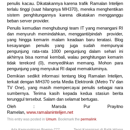
penulis kacau. Dikatakannya karena trafik Ramalan Intelijen
terlalu tinggi (saat hilangnya MH370), mereka menghentikan
sistem penghitungannya karena dikatakan mengganggu
beban server provider.
Penulis kemudian menghubungi team IT yang menangani RI
dan menyuruh memindahkan, mengganti/pindah provider,
yang hingga kemarin malam keadaan baru teratasi. Blog
kesayangan penulis yang juga sudah mempunyai
pengunjung rata-rata 1000 pengunjung dalam sehari ini
akhirnya bisa normal kembali, walau penghitungan kemarin
tidak terekord (0), menyedihkan memang. Mohon para
pengunjung yang menyukai RI dapat memakluminya.
Demikian sedikit informasi tentang blog Ramalan Intelijen,
terkait dengan MH370 serta Media Elektronik (Metro TV dan
TV One), yang masih mempercayai penulis sebagai nara
sumbernya. Terima kasih kepada kedua stasiun berita
terunggul tersebut. Salam dan selamat bertugas.
Oleh : Marsda Pur Prayitno
Ramelan,
www.ramalanintelijen.net
This entry was posted in
Umum
. Bookmark the
permalink
.
←
Ada Kemungkinan Boeing-777
Teori Konspirasi di Balik Hilang