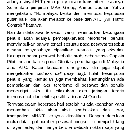
adanya sinyal ELT (emergency locator transmitter)” katanya.
Sementara pimpinan MAS Group, Ahmad Jauhari Yahya
mengatakan, “Normalnya, ketika dia membuat keputusan
putar balik, dia akan melapor ke base dan ATC (Air Traffic
Control),” katanya.
Nah dari data awal tersebut, yang menimbulkan kecurigaan
penulis akan adanya pembajakan/aksi terorisme, penulis
menyimpulkan bahwa terjadi sesuatu pada pesawat tersebut
dimana penyebabnya dipastikan sesuatu yang ekstrim.
Kalaupun benar pesawat berbalik arah, seharusnya Captain
Pilot melaporkan kepada Otoritas penerbangan di Malaysia
atau ATC. Kalau keadaan emergency dia juga dapat
mengeluarkan
distress call (may day)
. Itulah kesimpulan
penulis yang kemudian juga membahas kemungkinan ada
pembajakan dan aksi terorisme di pesawat dan penulis
mencurigai aksi itu dilakukan oleh jaringan teroris
internasional, dan lebih spesifik jaringan Al-Qaeda.
Ternyata dalam beberapa hari setelah itu ada keanehan yang
menambah fakta akan aksi pembajakan dan teror,
transpoden MH370 ternyata dimatikan. Dengan demikian
maka data flight number pesawat bongsor itu menjadi hilang
di layar radar, dan hanya berupa sebuah noktah saja yang