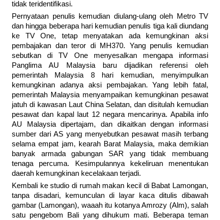
tidak teridentifikasi.
Pernyataan penulis kemudian diulang-ulang oleh Metro TV
dan hingga beberapa hari kemudian penulis tiga kali diundang
ke TV One, tetap menyatakan ada kemungkinan aksi
pembajakan dan teror di MH370. Yang penulis kemudian
sebutkan di TV One menyesalkan mengapa informasi
Panglima AU Malaysia baru dijadikan referensi oleh
pemerintah Malaysia 8 hari kemudian, menyimpulkan
kemungkinan adanya aksi pembajakan. Yang lebih fatal,
pemerintah Malaysia menyampaikan kemungkinan pesawat
jatuh di kawasan Laut China Selatan, dan disitulah kemudian
pesawat dan kapal laut 12 negara mencarinya. Apabila info
AU Malaysia dipertajam, dan dikaitkan dengan informasi
sumber dari AS yang menyebutkan pesawat masih terbang
selama empat jam, kearah Barat Malaysia, maka demikian
banyak armada gabungan SAR yang tidak membuang
tenaga percuma. Kesimpulannya kekeliruan menentukan
daerah kemungkinan kecelakaan terjadi.
Kembali ke studio di rumah makan kecil di Babat Lamongan,
tanpa disadari, kemunculan di layar kaca ditulis dibawah
gambar (Lamongan), waaah itu kotanya Amrozy (Alm), salah
satu pengebom Bali yang dihukum mati. Beberapa teman