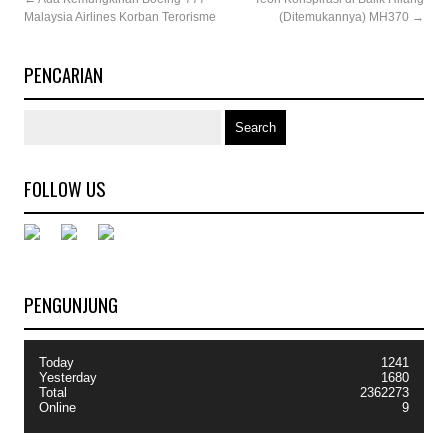
Malaysia Airlines Korban Terorisme
(Ditemukannya) MH370
→
PENCARIAN
FOLLOW US
PENGUNJUNG
Today
1241
Yesterday
1680
Total
2362273
Online
9