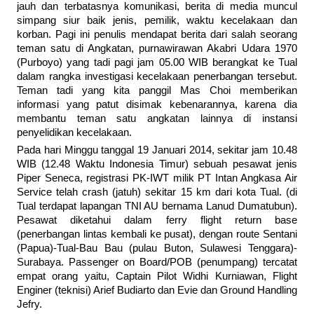
jauh dan terbatasnya komunikasi, berita di media muncul
simpang siur baik jenis, pemilik, waktu kecelakaan dan
korban. Pagi ini penulis mendapat berita dari salah seorang
teman satu di Angkatan, purnawirawan Akabri Udara 1970
(Purboyo) yang tadi pagi jam 05.00 WIB berangkat ke Tual
dalam rangka investigasi kecelakaan penerbangan tersebut.
Teman tadi yang kita panggil Mas Choi memberikan
informasi yang patut disimak kebenarannya, karena dia
membantu teman satu angkatan lainnya di instansi
penyelidikan kecelakaan.
Pada hari Minggu tanggal 19 Januari 2014, sekitar jam 10.48
WIB (12.48 Waktu Indonesia Timur) sebuah pesawat jenis
Piper Seneca, registrasi PK-IWT milik PT Intan Angkasa Air
Service telah crash (jatuh) sekitar 15 km dari kota Tual. (di
Tual terdapat lapangan TNI AU bernama Lanud Dumatubun).
Pesawat diketahui dalam ferry flight return base
(penerbangan lintas kembali ke pusat), dengan route Sentani
(Papua)-Tual-Bau Bau (pulau Buton, Sulawesi Tenggara)-
Surabaya. Passenger on Board/POB (penumpang) tercatat
empat orang yaitu, Captain Pilot Widhi Kurniawan, Flight
Enginer (teknisi) Arief Budiarto dan Evie dan Ground Handling
Jefry.