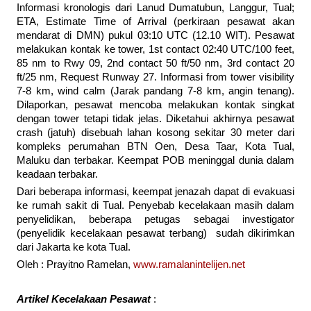
Informasi kronologis dari Lanud Dumatubun, Langgur, Tual;
ETA, Estimate Time of Arrival (perkiraan pesawat akan
mendarat di DMN) pukul 03:10 UTC (12.10 WIT). Pesawat
melakukan kontak ke tower, 1st contact 02:40 UTC/100 feet,
85 nm to Rwy 09, 2nd contact 50 ft/50 nm, 3rd contact 20
ft/25 nm, Request Runway 27. Informasi from tower visibility
7-8 km, wind calm (Jarak pandang 7-8 km, angin tenang).
Dilaporkan, pesawat mencoba melakukan kontak singkat
dengan tower tetapi tidak jelas. Diketahui akhirnya pesawat
crash (jatuh) disebuah lahan kosong sekitar 30 meter dari
kompleks perumahan BTN Oen, Desa Taar, Kota Tual,
Maluku dan terbakar. Keempat POB meninggal dunia dalam
keadaan terbakar.
Dari beberapa informasi, keempat jenazah dapat di evakuasi
ke rumah sakit di Tual. Penyebab kecelakaan masih dalam
penyelidikan, beberapa petugas sebagai investigator
(penyelidik kecelakaan pesawat terbang) sudah dikirimkan
dari Jakarta ke kota Tual.
Oleh : Prayitno Ramelan,
www.ramalanintelijen.net
Artikel Kecelakaan Pesawat
: