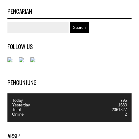
PENCARIAN
FOLLOW US
PENGUNJUNG
Today
795
Yesterday
1680
Total
2361827
Online
2
ARSIP