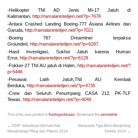
-Helikopter TNI AD Jenis Mi-17 Jatuh di
Kalimantan,
http://ramalanintelijen.net/?p=7678
-Antara Crashed Landing Boeing-777 Asiana Airlines dan
Garuda,
http://ramalanintelijen.net/?p=7021
-Boeing 787 Dreamliner terpaksa
Grounded,
http://ramalanintelijen.net/?p=6287
-Hasil Investigasi, Sukhoi Jatuh karena Human
Error,
http://ramalanintelijen.net/?p=6128
-Fokker-27 TNI AU jatuh di Halim,
http://ramalanintelijen.net/?
p=5446
-Pesawat Latih Jatuh,TNI AU Kembali
Berduka,
http://ramalanintelijen.net/?p=4735
-Crew dan Seluruh Penumpang CASA 212, PK-TLF
Tewas,
http://ramalanintelijen.net/?p=4048
This entry was posted in
Kedirgantaraan
. Bookmark the
permalink
.
←
PDIP Sebaiknya Berhati-Hati
Waspadai Tiga Bom Menjelang
Menghadapi Pileg dan Pilpres 2014
Pemilu 2014
→