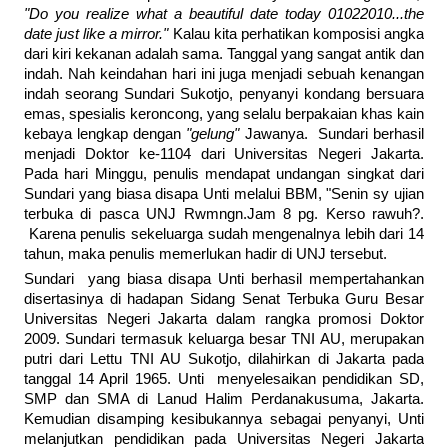
"Do you realize what a beautiful date today 01022010...the
date just like a mirror."
Kalau kita perhatikan komposisi angka
dari kiri kekanan adalah sama. Tanggal yang sangat antik dan
indah. Nah keindahan hari ini juga menjadi sebuah kenangan
indah seorang Sundari Sukotjo, penyanyi kondang bersuara
emas, spesialis keroncong, yang selalu berpakaian khas kain
kebaya lengkap dengan
"gelung"
Jawanya. Sundari berhasil
menjadi Doktor ke-1104 dari Universitas Negeri Jakarta.
Pada hari Minggu, penulis mendapat undangan singkat dari
Sundari yang biasa disapa Unti melalui BBM, "Senin sy ujian
terbuka di pasca UNJ Rwmngn.Jam 8 pg. Kerso rawuh?.
Karena penulis sekeluarga sudah mengenalnya lebih dari 14
tahun, maka penulis memerlukan hadir di UNJ tersebut.
Sundari yang biasa disapa Unti berhasil mempertahankan
disertasinya di hadapan Sidang Senat Terbuka Guru Besar
Universitas Negeri Jakarta dalam rangka promosi Doktor
2009. Sundari termasuk keluarga besar TNI AU, merupakan
putri dari Lettu TNI AU Sukotjo, dilahirkan di Jakarta pada
tanggal 14 April 1965. Unti menyelesaikan pendidikan SD,
SMP dan SMA di Lanud Halim Perdanakusuma, Jakarta.
Kemudian disamping kesibukannya sebagai penyanyi, Unti
melanjutkan pendidikan pada Universitas Negeri Jakarta