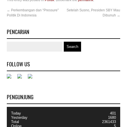
This entry was posted in
Politik
. Bookmark the
permalink
.
←
Perkembangan dan “Pressure”
Setelah Susno, Presiden SBY Mau
Politik Di Indonesia
Dibunuh
→
PENCARIAN
FOLLOW US
PENGUNJUNG
Today
401
Yesterday
1680
Total
2361433
Online
5