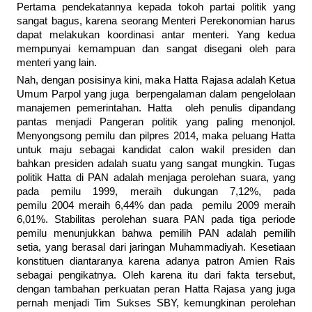
Pertama pendekatannya kepada tokoh partai politik yang
sangat bagus, karena seorang Menteri Perekonomian harus
dapat melakukan koordinasi antar menteri. Yang kedua
mempunyai kemampuan dan sangat disegani oleh para
menteri yang lain.
Nah, dengan posisinya kini, maka Hatta Rajasa adalah Ketua
Umum Parpol yang juga berpengalaman dalam pengelolaan
manajemen pemerintahan. Hatta oleh penulis dipandang
pantas menjadi Pangeran politik yang paling menonjol.
Menyongsong pemilu dan pilpres 2014, maka peluang Hatta
untuk maju sebagai kandidat calon wakil presiden dan
bahkan presiden adalah suatu yang sangat mungkin. Tugas
politik Hatta di PAN adalah menjaga perolehan suara, yang
pada pemilu 1999, meraih dukungan 7,12%, pada
pemilu 2004 meraih 6,44% dan pada pemilu 2009 meraih
6,01%. Stabilitas perolehan suara PAN pada tiga periode
pemilu menunjukkan bahwa pemilih PAN adalah pemilih
setia, yang berasal dari jaringan Muhammadiyah. Kesetiaan
konstituen diantaranya karena adanya patron Amien Rais
sebagai pengikatnya. Oleh karena itu dari fakta tersebut,
dengan tambahan perkuatan peran Hatta Rajasa yang juga
pernah menjadi Tim Sukses SBY, kemungkinan perolehan