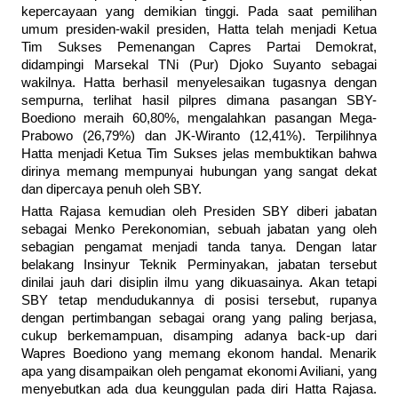
kepercayaan yang demikian tinggi. Pada saat pemilihan
umum presiden-wakil presiden, Hatta telah menjadi Ketua
Tim Sukses Pemenangan Capres Partai Demokrat,
didampingi Marsekal TNi (Pur) Djoko Suyanto sebagai
wakilnya. Hatta berhasil menyelesaikan tugasnya dengan
sempurna, terlihat hasil pilpres dimana pasangan SBY-
Boediono meraih 60,80%, mengalahkan pasangan Mega-
Prabowo (26,79%) dan JK-Wiranto (12,41%). Terpilihnya
Hatta menjadi Ketua Tim Sukses jelas membuktikan bahwa
dirinya memang mempunyai hubungan yang sangat dekat
dan dipercaya penuh oleh SBY.
Hatta Rajasa kemudian oleh Presiden SBY diberi jabatan
sebagai Menko Perekonomian, sebuah jabatan yang oleh
sebagian pengamat menjadi tanda tanya. Dengan latar
belakang Insinyur Teknik Perminyakan, jabatan tersebut
dinilai jauh dari disiplin ilmu yang dikuasainya. Akan tetapi
SBY tetap mendudukannya di posisi tersebut, rupanya
dengan pertimbangan sebagai orang yang paling berjasa,
cukup berkemampuan, disamping adanya back-up dari
Wapres Boediono yang memang ekonom handal. Menarik
apa yang disampaikan oleh pengamat ekonomi Aviliani, yang
menyebutkan ada dua keunggulan pada diri Hatta Rajasa.