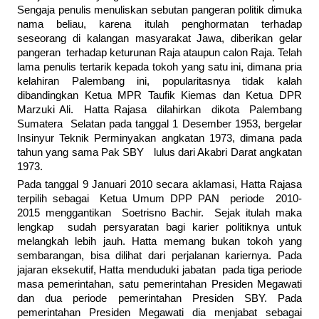
Sengaja penulis menuliskan sebutan pangeran politik dimuka
nama beliau, karena itulah penghormatan terhadap
seseorang di kalangan masyarakat Jawa, diberikan gelar
pangeran terhadap keturunan Raja ataupun calon Raja. Telah
lama penulis tertarik kepada tokoh yang satu ini, dimana pria
kelahiran Palembang ini, popularitasnya tidak kalah
dibandingkan Ketua MPR Taufik Kiemas dan Ketua DPR
Marzuki Ali. Hatta Rajasa dilahirkan dikota Palembang
Sumatera Selatan pada tanggal 1 Desember 1953, bergelar
Insinyur Teknik Perminyakan angkatan 1973, dimana pada
tahun yang sama Pak SBY lulus dari Akabri Darat angkatan
1973.
Pada tanggal 9 Januari 2010 secara aklamasi, Hatta Rajasa
terpilih sebagai Ketua Umum DPP PAN periode 2010-
2015 menggantikan Soetrisno Bachir. Sejak itulah maka
lengkap sudah persyaratan bagi karier politiknya untuk
melangkah lebih jauh. Hatta memang bukan tokoh yang
sembarangan, bisa dilihat dari perjalanan kariernya. Pada
jajaran eksekutif, Hatta menduduki jabatan pada tiga periode
masa pemerintahan, satu pemerintahan Presiden Megawati
dan dua periode pemerintahan Presiden SBY. Pada
pemerintahan Presiden Megawati dia menjabat sebagai