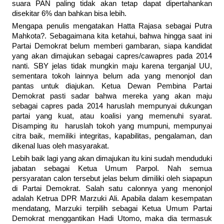
suara PAN paling tidak akan tetap dapat dipertahankan
disekitar 6% dan bahkan bisa lebih.
Mengapa penulis mengatakan Hatta Rajasa sebagai Putra
Mahkota?. Sebagaimana kita ketahui, bahwa hingga saat ini
Partai Demokrat belum memberi gambaran, siapa kandidat
yang akan dimajukan sebagai capres/cawapres pada 2014
nanti. SBY jelas tidak mungkin maju karena terganjal UU,
sementara tokoh lainnya belum ada yang menonjol dan
pantas untuk diajukan. Ketua Dewan Pembina Partai
Demokrat pasti sadar bahwa mereka yang akan maju
sebagai capres pada 2014 haruslah mempunyai dukungan
partai yang kuat, atau koalisi yang memenuhi syarat.
Disamping itu haruslah tokoh yang mumpuni, mempunyai
citra baik, memiliki integritas, kapabilitas, pengalaman, dan
dikenal luas oleh masyarakat.
Lebih baik lagi yang akan dimajukan itu kini sudah menduduki
jabatan sebagai Ketua Umum Parpol. Nah semua
persyaratan calon tersebut jelas belum dimiliki oleh siapapun
di Partai Demokrat. Salah satu calonnya yang menonjol
adalah Ketrua DPR Marzuki Ali. Apabila dalam kesempatan
mendatang, Marzuki terpilih sebagai Ketua Umum Partai
Demokrat menggantikan Hadi Utomo, maka dia termasuk