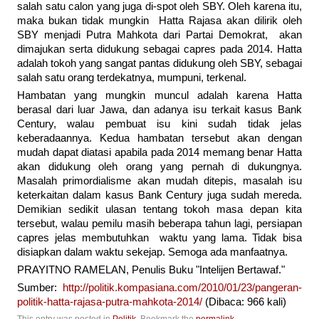
salah satu calon yang juga di-spot oleh SBY. Oleh karena itu,
maka bukan tidak mungkin Hatta Rajasa akan dilirik oleh
SBY menjadi Putra Mahkota dari Partai Demokrat, akan
dimajukan serta didukung sebagai capres pada 2014. Hatta
adalah tokoh yang sangat pantas didukung oleh SBY, sebagai
salah satu orang terdekatnya, mumpuni, terkenal.
Hambatan yang mungkin muncul adalah karena Hatta
berasal dari luar Jawa, dan adanya isu terkait kasus Bank
Century, walau pembuat isu kini sudah tidak jelas
keberadaannya. Kedua hambatan tersebut akan dengan
mudah dapat diatasi apabila pada 2014 memang benar Hatta
akan didukung oleh orang yang pernah di dukungnya.
Masalah primordialisme akan mudah ditepis, masalah isu
keterkaitan dalam kasus Bank Century juga sudah mereda.
Demikian sedikit ulasan tentang tokoh masa depan kita
tersebut, walau pemilu masih beberapa tahun lagi, persiapan
capres jelas membutuhkan waktu yang lama. Tidak bisa
disiapkan dalam waktu sekejap. Semoga ada manfaatnya.
PRAYITNO RAMELAN, Penulis Buku "Intelijen Bertawaf."
Sumber:
http://politik.kompasiana.com/2010/01/23/pangeran-
politik-hatta-rajasa-putra-mahkota-2014/
(Dibaca: 966 kali)