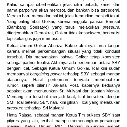
Kalau sampai diberhentikan jelas citra pribadi, karier dan
nama parpolnya akan merosot, dan bahkan bisa tercederai.
Mereka baru menyadari hal ini, jelas kemudian menjadi takut.
Yang paling ribut Golkar, karena anggota pansus Bamsat
(Bambang Soesatyo) yang terus melakukan
pressure
,
diterjemahkan Demokrat, Golkar tidak konsekwen, berkoalisi
tapi sekaligus juga memusuhi.
Ketua Umum Golkar Aburizal Bakrie akhirnya turun tangan
karena melihat perkembangan situasi yang tidak kondusif
tersebut. Dia menyatakan bahwa Golkar tetap konsisten
sebagai partner koalisi. Akhirnya ada pertemuan antara SBY
dengan Ical. Sebagai Ketua Umum Golkar, Ical kini sudah
mempunyai
bargaining power
terhadap SBY sebagai mantan
atasannya. Hasil pertemuan ternyata membuahkan
rumor, seperti dilansir Jakarta Post, kabarnya keduanya
sepakat akan menurunkan Sri Mulyani dari jabatan Menku.
Memang isu tersebut menjadi kuat, Ical berseteru dengan
SMI, Ical betemu SBY, nah, kini giliran Ical yang melakukan
pressure
terhadap Sri Mulyani.
Hatta Rajasa, sebagai mantan Ketua Tim sukses SBY saat
pilpres yang lalu, terlihat mampu memenangkan persaingan
menjadi Ketua Umum PAN. Dengan dukungan embah