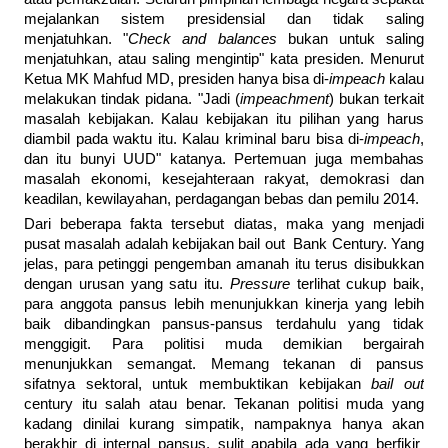
mejalankan sistem presidensial dan tidak saling
menjatuhkan. "
Check and balances
bukan untuk saling
menjatuhkan, atau saling mengintip" kata presiden. Menurut
Ketua MK Mahfud MD, presiden hanya bisa di-
impeach
kalau
melakukan tindak pidana. "Jadi (
impeachment
) bukan terkait
masalah kebijakan. Kalau kebijakan itu pilihan yang harus
diambil pada waktu itu. Kalau kriminal baru bisa di-
impeach
,
dan itu bunyi UUD" katanya. Pertemuan juga membahas
masalah ekonomi, kesejahteraan rakyat, demokrasi dan
keadilan, kewilayahan, perdagangan bebas dan pemilu 2014.
Dari beberapa fakta tersebut diatas, maka yang menjadi
pusat masalah adalah kebijakan bail out Bank Century. Yang
jelas, para petinggi pengemban amanah itu terus disibukkan
dengan urusan yang satu itu.
Pressure
terlihat cukup baik,
para anggota pansus lebih menunjukkan kinerja yang lebih
baik dibandingkan pansus-pansus terdahulu yang tidak
menggigit. Para politisi muda demikian bergairah
menunjukkan semangat. Memang tekanan di pansus
sifatnya sektoral, untuk membuktikan kebijakan
bail out
century itu salah atau benar. Tekanan politisi muda yang
kadang dinilai kurang simpatik, nampaknya hanya akan
berakhir di internal pansus, sulit apabila ada yang berfikir