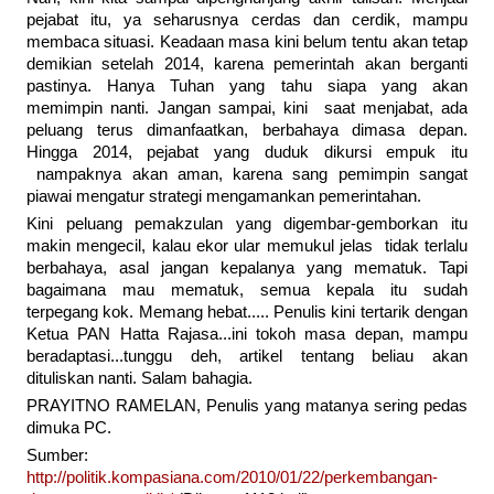
pejabat itu, ya seharusnya cerdas dan cerdik, mampu
membaca situasi. Keadaan masa kini belum tentu akan tetap
demikian setelah 2014, karena pemerintah akan berganti
pastinya. Hanya Tuhan yang tahu siapa yang akan
memimpin nanti. Jangan sampai, kini saat menjabat, ada
peluang terus dimanfaatkan, berbahaya dimasa depan.
Hingga 2014, pejabat yang duduk dikursi empuk itu
nampaknya akan aman, karena sang pemimpin sangat
piawai mengatur strategi mengamankan pemerintahan.
Kini peluang pemakzulan yang digembar-gemborkan itu
makin mengecil, kalau ekor ular memukul jelas tidak terlalu
berbahaya, asal jangan kepalanya yang mematuk. Tapi
bagaimana mau mematuk, semua kepala itu sudah
terpegang kok. Memang hebat..... Penulis kini tertarik dengan
Ketua PAN Hatta Rajasa...ini tokoh masa depan, mampu
beradaptasi...tunggu deh, artikel tentang beliau akan
dituliskan nanti. Salam bahagia.
PRAYITNO RAMELAN, Penulis yang matanya sering pedas
dimuka PC.
Sumber:
http://politik.kompasiana.com/2010/01/22/perkembangan-