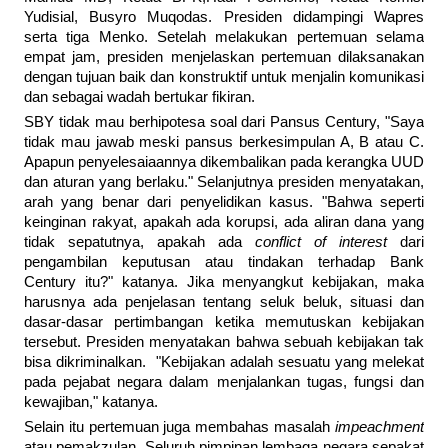
Yudisial, Busyro Muqodas. Presiden didampingi Wapres
serta tiga Menko. Setelah melakukan pertemuan selama
empat jam, presiden menjelaskan pertemuan dilaksanakan
dengan tujuan baik dan konstruktif untuk menjalin komunikasi
dan sebagai wadah bertukar fikiran.
SBY tidak mau berhipotesa soal dari Pansus Century, "Saya
tidak mau jawab meski pansus berkesimpulan A, B atau C.
Apapun penyelesaiaannya dikembalikan pada kerangka UUD
dan aturan yang berlaku." Selanjutnya presiden menyatakan,
arah yang benar dari penyelidikan kasus. "Bahwa seperti
keinginan rakyat, apakah ada korupsi, ada aliran dana yang
tidak sepatutnya, apakah ada
conflict of interest
dari
pengambilan keputusan atau tindakan terhadap Bank
Century itu?" katanya. Jika menyangkut kebijakan, maka
harusnya ada penjelasan tentang seluk beluk, situasi dan
dasar-dasar pertimbangan ketika memutuskan kebijakan
tersebut. Presiden menyatakan bahwa sebuah kebijakan tak
bisa dikriminalkan. "Kebijakan adalah sesuatu yang melekat
pada pejabat negara dalam menjalankan tugas, fungsi dan
kewajiban," katanya.
Selain itu pertemuan juga membahas masalah
impeachment
atau pemakzulan. Seluruh pimpinan lembaga negara sepakat