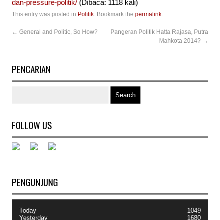
dan-pressure-politik/
(Dibaca: 1118 kali)
This entry was posted in
Politik
. Bookmark the
permalink
.
←
General and Politic, So How?
Pangeran Politik Hatta Rajasa, Putra
Mahkota 2014?
→
PENCARIAN
FOLLOW US
PENGUNJUNG
Today
1049
Yesterday
1680