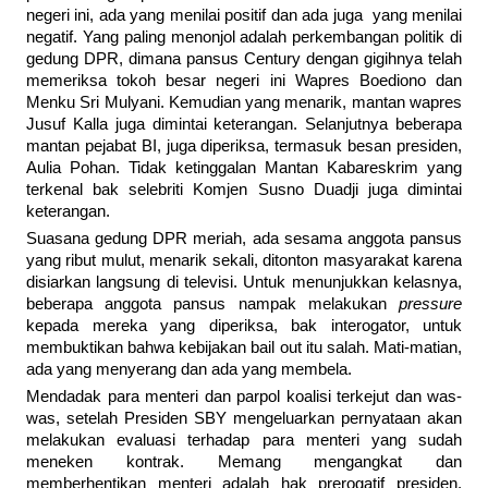
negeri ini, ada yang menilai positif dan ada juga yang menilai
negatif. Yang paling menonjol adalah perkembangan politik di
gedung DPR, dimana pansus Century dengan gigihnya telah
memeriksa tokoh besar negeri ini Wapres Boediono dan
Menku Sri Mulyani. Kemudian yang menarik, mantan wapres
Jusuf Kalla juga dimintai keterangan. Selanjutnya beberapa
mantan pejabat BI, juga diperiksa, termasuk besan presiden,
Aulia Pohan. Tidak ketinggalan Mantan Kabareskrim yang
terkenal bak selebriti Komjen Susno Duadji juga dimintai
keterangan.
Suasana gedung DPR meriah, ada sesama anggota pansus
yang ribut mulut, menarik sekali, ditonton masyarakat karena
disiarkan langsung di televisi. Untuk menunjukkan kelasnya,
beberapa anggota pansus nampak melakukan
pressure
kepada mereka yang diperiksa, bak interogator, untuk
membuktikan bahwa kebijakan bail out itu salah. Mati-matian,
ada yang menyerang dan ada yang membela.
Mendadak para menteri dan parpol koalisi terkejut dan was-
was, setelah Presiden SBY mengeluarkan pernyataan akan
melakukan evaluasi terhadap para menteri yang sudah
meneken kontrak. Memang mengangkat dan
memberhentikan menteri adalah hak prerogatif presiden.