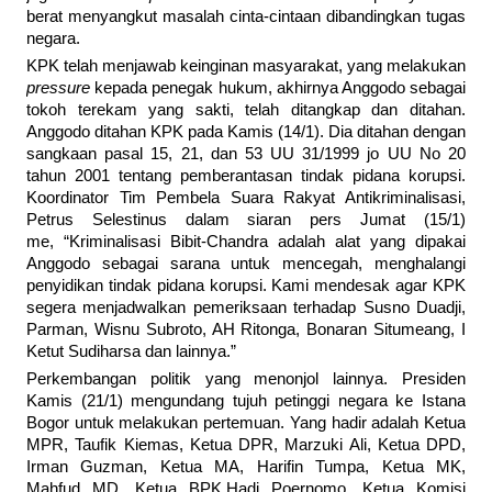
berat menyangkut masalah cinta-cintaan dibandingkan tugas
negara.
KPK telah menjawab keinginan masyarakat, yang melakukan
pressure
kepada penegak hukum, akhirnya Anggodo sebagai
tokoh terekam yang sakti, telah ditangkap dan ditahan.
Anggodo ditahan KPK pada Kamis (14/1). Dia ditahan dengan
sangkaan pasal 15, 21, dan 53 UU 31/1999 jo UU No 20
tahun 2001 tentang pemberantasan tindak pidana korupsi.
Koordinator Tim Pembela Suara Rakyat Antikriminalisasi,
Petrus Selestinus dalam siaran pers Jumat (15/1)
me, “Kriminalisasi Bibit-Chandra adalah alat yang dipakai
Anggodo sebagai sarana untuk mencegah, menghalangi
penyidikan tindak pidana korupsi. Kami mendesak agar KPK
segera menjadwalkan pemeriksaan terhadap Susno Duadji,
Parman, Wisnu Subroto, AH Ritonga, Bonaran Situmeang, I
Ketut Sudiharsa dan lainnya.”
Perkembangan politik yang menonjol lainnya. Presiden
Kamis (21/1) mengundang tujuh petinggi negara ke Istana
Bogor untuk melakukan pertemuan. Yang hadir adalah Ketua
MPR, Taufik Kiemas, Ketua DPR, Marzuki Ali, Ketua DPD,
Irman Guzman, Ketua MA, Harifin Tumpa, Ketua MK,
Mahfud MD, Ketua BPK,Hadi Poernomo, Ketua Komisi