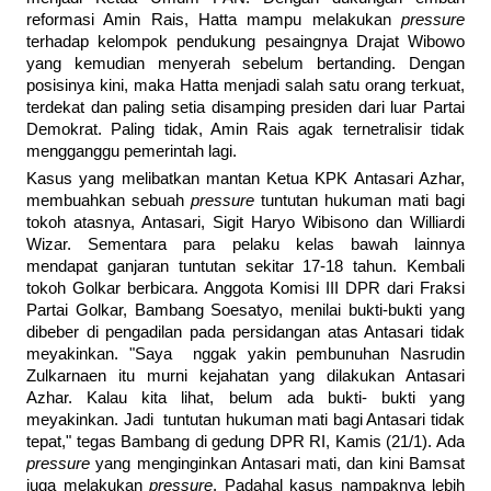
reformasi Amin Rais, Hatta mampu melakukan
pressure
terhadap kelompok pendukung pesaingnya Drajat Wibowo
yang kemudian menyerah sebelum bertanding. Dengan
posisinya kini, maka Hatta menjadi salah satu orang terkuat,
terdekat dan paling setia disamping presiden dari luar Partai
Demokrat. Paling tidak, Amin Rais agak ternetralisir tidak
mengganggu pemerintah lagi.
Kasus yang melibatkan mantan Ketua KPK Antasari Azhar,
membuahkan sebuah
pressure
tuntutan hukuman mati bagi
tokoh atasnya, Antasari, Sigit Haryo Wibisono dan Williardi
Wizar. Sementara para pelaku kelas bawah lainnya
mendapat ganjaran tuntutan sekitar 17-18 tahun. Kembali
tokoh Golkar berbicara. Anggota Komisi III DPR dari Fraksi
Partai Golkar, Bambang Soesatyo, menilai bukti-bukti yang
dibeber di pengadilan pada persidangan atas Antasari tidak
meyakinkan. "Saya nggak yakin pembunuhan Nasrudin
Zulkarnaen itu murni kejahatan yang dilakukan Antasari
Azhar. Kalau kita lihat, belum ada bukti- bukti yang
meyakinkan. Jadi tuntutan hukuman mati bagi Antasari tidak
tepat," tegas Bambang di gedung DPR RI, Kamis (21/1). Ada
pressure
yang menginginkan Antasari mati, dan kini Bamsat
juga melakukan
pressure
. Padahal kasus nampaknya lebih