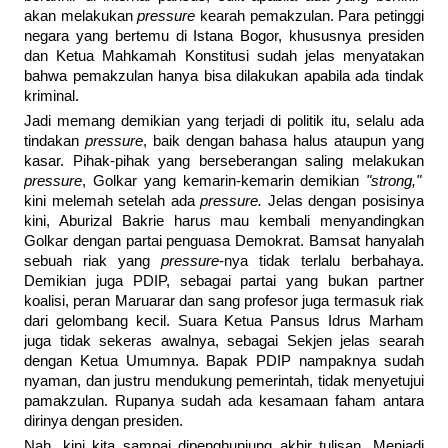
akan melakukan
pressure
kearah pemakzulan. Para petinggi
negara yang bertemu di Istana Bogor, khususnya presiden
dan Ketua Mahkamah Konstitusi sudah jelas menyatakan
bahwa pemakzulan hanya bisa dilakukan apabila ada tindak
kriminal.
Jadi memang demikian yang terjadi di politik itu, selalu ada
tindakan
pressure
, baik dengan bahasa halus ataupun yang
kasar. Pihak-pihak yang berseberangan saling melakukan
pressure
, Golkar yang kemarin-kemarin demikian
"strong,"
kini melemah setelah ada
pressure.
Jelas dengan posisinya
kini, Aburizal Bakrie harus mau kembali menyandingkan
Golkar dengan partai penguasa Demokrat. Bamsat hanyalah
sebuah riak yang
pressure
-nya tidak terlalu berbahaya.
Demikian juga PDIP, sebagai partai yang bukan partner
koalisi, peran Maruarar dan sang profesor juga termasuk riak
dari gelombang kecil. Suara Ketua Pansus Idrus Marham
juga tidak sekeras awalnya, sebagai Sekjen jelas searah
dengan Ketua Umumnya. Bapak PDIP nampaknya sudah
nyaman, dan justru mendukung pemerintah, tidak menyetujui
pamakzulan. Rupanya sudah ada kesamaan faham antara
dirinya dengan presiden.
Nah, kini kita sampai dipenghunjung akhir tulisan. Menjadi