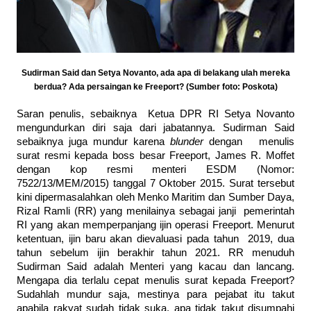
Sudirman Said dan Setya Novanto, ada apa di belakang ulah mereka
berdua? Ada persaingan ke Freeport? (Sumber foto: Poskota)
Saran penulis, sebaiknya Ketua DPR RI Setya Novanto
mengundurkan diri saja dari jabatannya. Sudirman Said
sebaiknya juga mundur karena
blunder
dengan menulis
surat resmi kepada boss besar Freeport, James R. Moffet
dengan kop resmi menteri ESDM (Nomor:
7522/13/MEM/2015) tanggal 7 Oktober 2015. Surat tersebut
kini dipermasalahkan oleh Menko Maritim dan Sumber Daya,
Rizal Ramli (RR) yang menilainya sebagai janji pemerintah
RI yang akan memperpanjang ijin operasi Freeport. Menurut
ketentuan, ijin baru akan dievaluasi pada tahun 2019, dua
tahun sebelum ijin berakhir tahun 2021. RR menuduh
Sudirman Said adalah Menteri yang kacau dan lancang.
Mengapa dia terlalu cepat menulis surat kepada Freeport?
Sudahlah mundur saja, mestinya para pejabat itu takut
apabila rakyat sudah tidak suka, apa tidak takut disumpahi