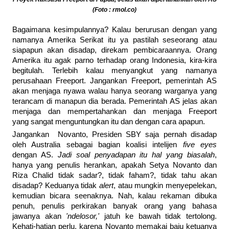
(Foto : rmol.co)
Bagaimana kesimpulannya? Kalau berurusan dengan yang
namanya Amerika Serikat itu ya pastilah seseorang atau
siapapun akan disadap, direkam pembicaraannya. Orang
Amerika itu agak parno terhadap orang Indonesia, kira-kira
begitulah. Terlebih kalau menyangkut yang namanya
perusahaan Freeport. Jangankan Freeport, pemerintah AS
akan menjaga nyawa walau hanya seorang warganya yang
terancam di manapun dia berada. Pemerintah AS jelas akan
menjaga dan mempertahankan dan menjaga Freeport
yang sangat menguntungkan itu dan dengan cara apapun.
Jangankan Novanto, Presiden SBY saja pernah disadap
oleh Australia sebagai bagian koalisi intelijen
five eyes
dengan AS.
Jadi soal penyadapan itu hal yang biasalah
,
hanya yang penulis herankan, apakah Setya Novanto dan
Riza Chalid tidak sadar?, tidak faham?, tidak tahu akan
disadap? Keduanya tidak
alert
, atau mungkin menyepelekan,
kemudian bicara seenaknya. Nah, kalau rekaman dibuka
penuh, penulis perkirakan banyak orang yang bahasa
jawanya akan
'ndelosor,'
jatuh ke bawah tidak tertolong.
Kehati-hatian perlu, karena Novanto memakai baju ketuanya