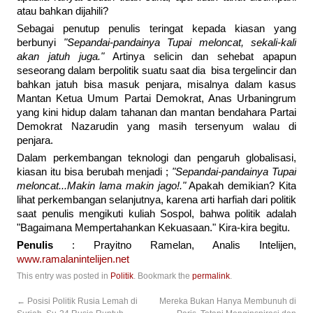
atau bahkan dijahili?
Sebagai penutup penulis teringat kepada kiasan yang
berbunyi
"Sepandai-pandainya Tupai meloncat, sekali-kali
akan jatuh juga."
Artinya selicin dan sehebat apapun
seseorang dalam berpolitik suatu saat dia bisa tergelincir dan
bahkan jatuh bisa masuk penjara, misalnya dalam kasus
Mantan Ketua Umum Partai Demokrat, Anas Urbaningrum
yang kini hidup dalam tahanan dan mantan bendahara Partai
Demokrat Nazarudin yang masih tersenyum walau di
penjara.
Dalam perkembangan teknologi dan pengaruh globalisasi,
kiasan itu bisa berubah menjadi ;
"Sepandai-pandainya Tupai
meloncat...Makin lama makin jago!."
Apakah demikian? Kita
lihat perkembangan selanjutnya, karena arti harfiah dari politik
saat penulis mengikuti kuliah Sospol, bahwa politik adalah
"Bagaimana Mempertahankan Kekuasaan." Kira-kira begitu.
Penulis
: Prayitno Ramelan, Analis Intelijen,
www.ramalanintelijen.net
This entry was posted in
Politik
. Bookmark the
permalink
.
←
Posisi Politik Rusia Lemah di
Mereka Bukan Hanya Membunuh di