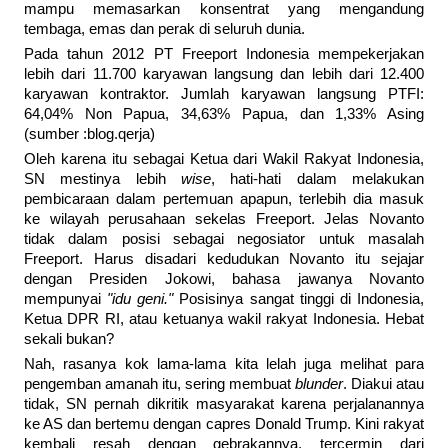
mampu memasarkan konsentrat yang mengandung
tembaga, emas dan perak di seluruh dunia.
Pada tahun 2012 PT Freeport Indonesia mempekerjakan
lebih dari 11.700 karyawan langsung dan lebih dari 12.400
karyawan kontraktor. Jumlah karyawan langsung PTFI:
64,04% Non Papua, 34,63% Papua, dan 1,33% Asing
(sumber :blog.qerja)
Oleh karena itu sebagai Ketua dari Wakil Rakyat Indonesia,
SN mestinya lebih
wise
, hati-hati dalam melakukan
pembicaraan dalam pertemuan apapun, terlebih dia masuk
ke wilayah perusahaan sekelas Freeport. Jelas Novanto
tidak dalam posisi sebagai negosiator untuk masalah
Freeport. Harus disadari kedudukan Novanto itu sejajar
dengan Presiden Jokowi, bahasa jawanya Novanto
mempunyai
"idu geni."
Posisinya sangat tinggi di Indonesia,
Ketua DPR RI, atau ketuanya wakil rakyat Indonesia. Hebat
sekali bukan?
Nah, rasanya kok lama-lama kita lelah juga melihat para
pengemban amanah itu, sering membuat
blunder
. Diakui atau
tidak, SN pernah dikritik masyarakat karena perjalanannya
ke AS dan bertemu dengan capres Donald Trump. Kini rakyat
kembali resah dengan gebrakannya, tercermin dari