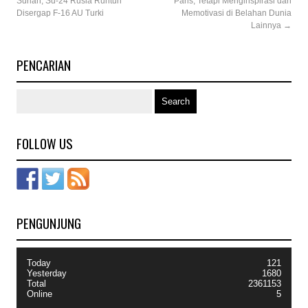
Suriah, Su-24 Rusia Runtuh
Paris, Tetapi Menginspirasi dan
Disergap F-16 AU Turki
Memotivasi di Belahan Dunia
Lainnya
→
PENCARIAN
FOLLOW US
PENGUNJUNG
Today
121
Yesterday
1680
Total
2361153
Online
5