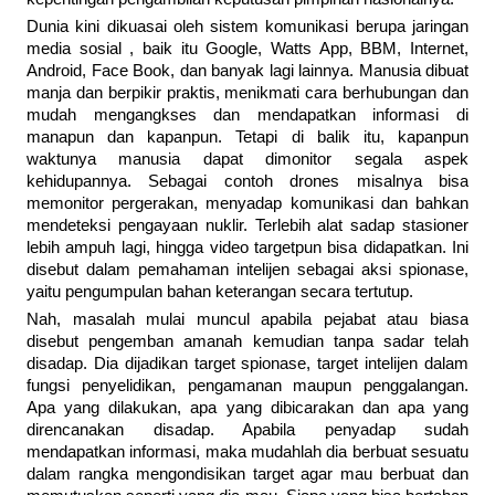
Dunia kini dikuasai oleh sistem komunikasi berupa jaringan
media sosial , baik itu Google, Watts App, BBM, Internet,
Android, Face Book, dan banyak lagi lainnya. Manusia dibuat
manja dan berpikir praktis, menikmati cara berhubungan dan
mudah mengangkses dan mendapatkan informasi di
manapun dan kapanpun. Tetapi di balik itu, kapanpun
waktunya manusia dapat dimonitor segala aspek
kehidupannya. Sebagai contoh drones misalnya bisa
memonitor pergerakan, menyadap komunikasi dan bahkan
mendeteksi pengayaan nuklir. Terlebih alat sadap stasioner
lebih ampuh lagi, hingga video targetpun bisa didapatkan. Ini
disebut dalam pemahaman intelijen sebagai aksi spionase,
yaitu pengumpulan bahan keterangan secara tertutup.
Nah, masalah mulai muncul apabila pejabat atau biasa
disebut pengemban amanah kemudian tanpa sadar telah
disadap. Dia dijadikan target spionase, target intelijen dalam
fungsi penyelidikan, pengamanan maupun penggalangan.
Apa yang dilakukan, apa yang dibicarakan dan apa yang
direncanakan disadap. Apabila penyadap sudah
mendapatkan informasi, maka mudahlah dia berbuat sesuatu
dalam rangka mengondisikan target agar mau berbuat dan