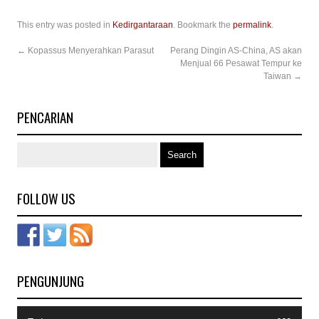
This entry was posted in
Kedirgantaraan
. Bookmark the
permalink
.
←
Kopassus Menyerahkan Parasut
Perang Dingin AS-China, AS akan
Menjual 66 Pesawat Tempur ke
Taiwan
→
PENCARIAN
FOLLOW US
PENGUNJUNG