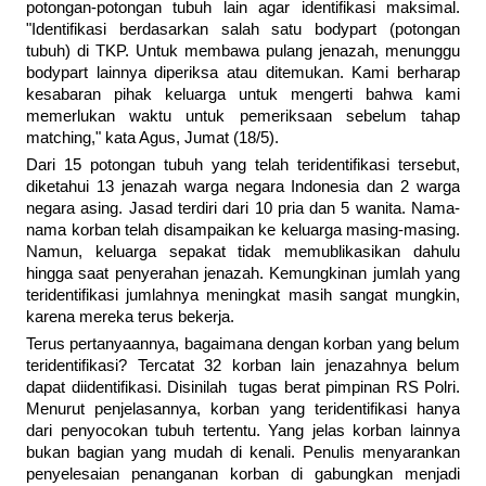
potongan-potongan tubuh lain agar identifikasi maksimal.
"Identifikasi berdasarkan salah satu bodypart (potongan
tubuh) di TKP. Untuk membawa pulang jenazah, menunggu
bodypart lainnya diperiksa atau ditemukan. Kami berharap
kesabaran pihak keluarga untuk mengerti bahwa kami
memerlukan waktu untuk pemeriksaan sebelum tahap
matching," kata Agus, Jumat (18/5).
Dari 15 potongan tubuh yang telah teridentifikasi tersebut,
diketahui 13 jenazah warga negara Indonesia dan 2 warga
negara asing. Jasad terdiri dari 10 pria dan 5 wanita. Nama-
nama korban telah disampaikan ke keluarga masing-masing.
Namun, keluarga sepakat tidak memublikasikan dahulu
hingga saat penyerahan jenazah. Kemungkinan jumlah yang
teridentifikasi jumlahnya meningkat masih sangat mungkin,
karena mereka terus bekerja.
Terus pertanyaannya, bagaimana dengan korban yang belum
teridentifikasi? Tercatat 32 korban lain jenazahnya belum
dapat diidentifikasi. Disinilah tugas berat pimpinan RS Polri.
Menurut penjelasannya, korban yang teridentifikasi hanya
dari penyocokan tubuh tertentu. Yang jelas korban lainnya
bukan bagian yang mudah di kenali. Penulis menyarankan
penyelesaian penanganan korban di gabungkan menjadi