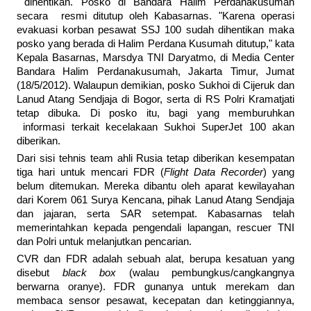
dihentikan. Posko di Bandara Halim Perdanakusumah
secara resmi ditutup oleh Kabasarnas. "Karena operasi
evakuasi korban pesawat SSJ 100 sudah dihentikan maka
posko yang berada di Halim Perdana Kusumah ditutup," kata
Kepala Basarnas, Marsdya TNI Daryatmo, di Media Center
Bandara Halim Perdanakusumah, Jakarta Timur, Jumat
(18/5/2012). Walaupun demikian, posko Sukhoi di Cijeruk dan
Lanud Atang Sendjaja di Bogor, serta di RS Polri Kramatjati
tetap dibuka. Di posko itu, bagi yang memburuhkan
informasi terkait kecelakaan Sukhoi SuperJet 100 akan
diberikan.
Dari sisi tehnis team ahli Rusia tetap diberikan kesempatan
tiga hari untuk mencari FDR (
Flight Data Recorder
) yang
belum ditemukan. Mereka dibantu oleh aparat kewilayahan
dari Korem 061 Surya Kencana, pihak Lanud Atang Sendjaja
dan jajaran, serta SAR setempat. Kabasarnas telah
memerintahkan kepada pengendali lapangan, rescuer TNI
dan Polri untuk melanjutkan pencarian.
CVR dan FDR adalah sebuah alat, berupa kesatuan yang
disebut
black box
(walau pembungkus/cangkangnya
berwarna oranye). FDR gunanya untuk merekam dan
membaca sensor pesawat, kecepatan dan ketinggiannya,