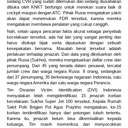
sedang CVR yang sudah ditemukan dan sedang diusahakan
dibuka oleh KNKT berfungsi untuk merekan suara baik di
cockpit maupun dengan ATC. Pihak Rusia mengatakan yakin
akan dapat menemukan FDR tersebut, karena mereka
mengatakan membawa peralatan yang cukup canggih.
Nah, selain upaya pencarian fakta akurat sebagai penyebab
kecelakaan tersebut, ada hal lain yang sangat penting dan
harus disikapi bijak serta diputuskan dengan sebuah
kesepakatan bersama. Masalah berat tersebut adalah
perlakuan terhadap jenazah. Dari data yang dikeluarkan oleh
pihak Rusia (Sukhoi), mereka mengeluarkan daftar crew dan
penumpang. Dari 45 yang berada dalam pesawat, tercatat
jumlah crew dan warga negara Rusia 8 orang, sedangkan
dari 37 penumpang, 35 berkewarga negaraan Indonesia, satu
warga negara Amerika dan satu warga negara Perancis.
Tim Disaster Victim Identification (DVI) Indonesia
menyatakan telah mengidentifikasi 15 jenazah korban
kecelakaan Sukhoi Super Jet 100 tersebut. Kepala Rumah
Sakit Polri Brigjen Pol Agus Prayitno mengatakan, ke-15
korban teridentifikasi hanya dari potongan tubuh tertentu.
Karena itu, jenazah belum bisa dikembalikan kepada
keluarga. Tim masih memeriksa dan menyocokkan