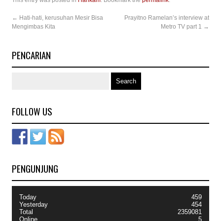
This entry was posted in
Hankam
. Bookmark the
permalink
.
←
Hati-hati, kerusuhan Mesir Bisa
Prayitno Ramelan’s interview at
Mengimbas Kita
Metro TV part 1
→
PENCARIAN
FOLLOW US
PENGUNJUNG
Today
459
Yesterday
454
Total
2359081
Online
5