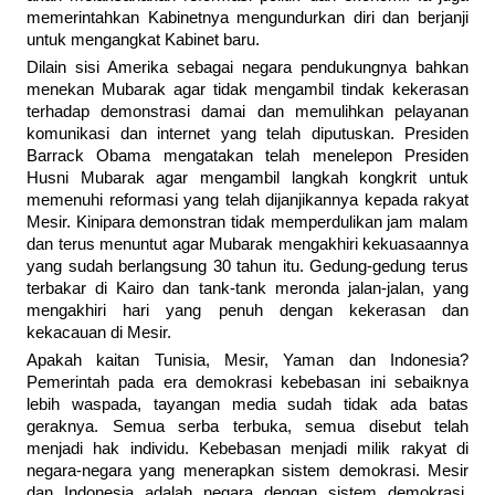
memerintahkan Kabinetnya mengundurkan diri dan berjanji
untuk mengangkat Kabinet baru.
Dilain sisi Amerika sebagai negara pendukungnya bahkan
menekan Mubarak agar tidak mengambil tindak kekerasan
terhadap demonstrasi damai dan memulihkan pelayanan
komunikasi dan internet yang telah diputuskan. Presiden
Barrack Obama mengatakan telah menelepon Presiden
Husni Mubarak agar mengambil langkah kongkrit untuk
memenuhi reformasi yang telah dijanjikannya kepada rakyat
Mesir. Kinipara demonstran tidak memperdulikan jam malam
dan terus menuntut agar Mubarak mengakhiri kekuasaannya
yang sudah berlangsung 30 tahun itu. Gedung-gedung terus
terbakar di Kairo dan tank-tank meronda jalan-jalan, yang
mengakhiri hari yang penuh dengan kekerasan dan
kekacauan di Mesir.
Apakah kaitan Tunisia, Mesir, Yaman dan Indonesia?
Pemerintah pada era demokrasi kebebasan ini sebaiknya
lebih waspada, tayangan media sudah tidak ada batas
geraknya. Semua serba terbuka, semua disebut telah
menjadi hak individu. Kebebasan menjadi milik rakyat di
negara-negara yang menerapkan sistem demokrasi. Mesir
dan Indonesia adalah negara dengan sistem demokrasi,