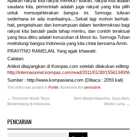
Apakah rakyat kita rakyat mereka? Bukan, rakyat kita adalah
saudara kita, pemerintah adalah juga rakyat yang kita pilih
untuk mensejahterakan bangsa ini. Semoga tulisan
sederhana ini ada manfaatnya....Sekali lagi mohon berhati-
hati, pengetahuan dan kemampuan dalam berdemokrasi bagi
rakyat kita barulah pada tahap meniru, dan contoh teraktual
yang bisa ditiru adalah kerusuhan di Mesir itu. Semoga Tuhan
melindungi bangsa Indonesia yang kita cintai bersama.Amin.
PRAYITNO RAMELAN, Yang agak khawatir.
Catatan:
Artikel ditayangkan di Kompas.com setelah dilakukan editing:
http://internasional.kompas.com/read/2011/01/30/15561340/Wa
Sumber : http://www.kompasiana.com (Dibaca : 2093 kali)
This entry was posted in
Politik
. Bookmark the
permalink
.
←
Terorisme Masih Terus
Bom Masjid Mapolres, Gaya Baru
Berkembang di Indonesia
Model Lama
→
PENCARIAN