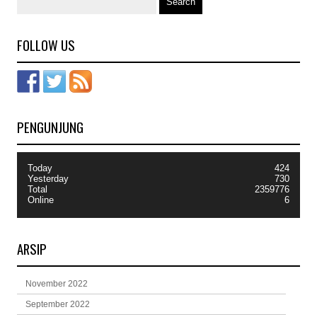
FOLLOW US
PENGUNJUNG
Today
424
Yesterday
730
Total
2359776
Online
6
ARSIP
November 2022
September 2022