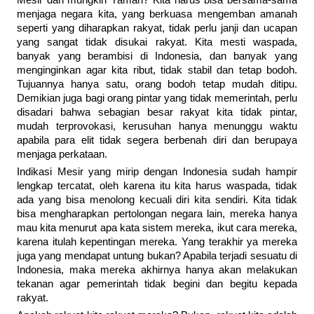
Mesir dan mungkin Yaman? Kita harus bisa bersama-sama
menjaga negara kita, yang berkuasa mengemban amanah
seperti yang diharapkan rakyat, tidak perlu janji dan ucapan
yang sangat tidak disukai rakyat. Kita mesti waspada,
banyak yang berambisi di Indonesia, dan banyak yang
menginginkan agar kita ribut, tidak stabil dan tetap bodoh.
Tujuannya hanya satu, orang bodoh tetap mudah ditipu.
Demikian juga bagi orang pintar yang tidak memerintah, perlu
disadari bahwa sebagian besar rakyat kita tidak pintar,
mudah terprovokasi, kerusuhan hanya menunggu waktu
apabila para elit tidak segera berbenah diri dan berupaya
menjaga perkataan.
Indikasi Mesir yang mirip dengan Indonesia sudah hampir
lengkap tercatat, oleh karena itu kita harus waspada, tidak
ada yang bisa menolong kecuali diri kita sendiri. Kita tidak
bisa mengharapkan pertolongan negara lain, mereka hanya
mau kita menurut apa kata sistem mereka, ikut cara mereka,
karena itulah kepentingan mereka. Yang terakhir ya mereka
juga yang mendapat untung bukan? Apabila terjadi sesuatu di
Indonesia, maka mereka akhirnya hanya akan melakukan
tekanan agar pemerintah tidak begini dan begitu kepada
rakyat.