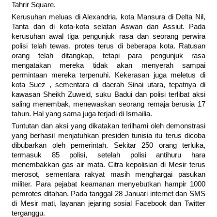
Tahrir Square.
Kerusuhan meluas di Alexandria, kota Mansura di Delta Nil,
Tanta dan di kota-kota selatan Aswan dan Assiut. Pada
kerusuhan awal tiga pengunjuk rasa dan seorang perwira
polisi telah tewas. protes terus di beberapa kota. Ratusan
orang telah ditangkap, tetapi para pengunjuk rasa
mengatakan mereka tidak akan menyerah sampai
permintaan mereka terpenuhi. Kekerasan juga meletus di
kota Suez , sementara di daerah Sinai utara, tepatnya di
kawasan Sheikh Zuweid, suku Badui dan polisi terlibat aksi
saling menembak, menewaskan seorang remaja berusia 17
tahun. Hal yang sama juga terjadi di Ismailia.
Tuntutan dan aksi yang dikatakan terilhami oleh demonstrasi
yang berhasil menjatuhkan presiden tunisia itu terus dicoba
dibubarkan oleh pemerintah. Sekitar 250 orang terluka,
termasuk 85 polisi, setelah polisi antihuru hara
menembakkan gas air mata. Citra kepolisian di Mesir terus
merosot, sementara rakyat masih menghargai pasukan
militer. Para pejabat keamanan menyebutkan hampir 1000
pemrotes ditahan. Pada tanggal 28 Januari internet dan SMS
di Mesir mati, layanan jejaring sosial Facebook dan Twitter
terganggu.