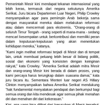
Pemerintah Mesir kini mendapat tekanan internasional yang
lebih keras, termasuk dari negara sekutunya Amerika
Serikat. Juru bicara Departemen Luar Negeri, Philip Crowley
menyampaikan agar para pemimpin Arab bekerja sama
dengan masyarakat mereka dalam melakukan reformasi
atau dalam mencermati para ekstremis. "Orang-orang di
seluruh Timur Tengah - orang seperti di mana-mana - sedang
mencari kesempatan untuk berkontribusi dan memiliki peran
dalam keputusan-keputusan yang akan menentukan
kehidupan mereka," katanya.
"Kami ingin melihat reformasi terjadi di Mesir dan di tempat
lain, untuk membuat peluang lebih besar di bidang politik,
sosial dan ekonomi yang konsisten dengan keinginan
rakyat," kata Crowley. "Amerika Serikat adalah mitra Mesir
dan orang-orang Mesir kini berada di dalam proses, yang
kami percaya harus terungkap dalam suasana damai," kata
juru bicara itu. Sementara Menteri luar negeri AS Hillary
Clinton menyampaikan bahwa Amerika Serikat mendukung
"hak fundamental menyatakan pendapat dan berkumpul bagi
semua orang dan kita mendesak agar semua pihak menahan
diri dan menahan diri dari kekerasan."
Kini, apa yang bisa dilihat dari kerusuhan di Mesir tersebut.