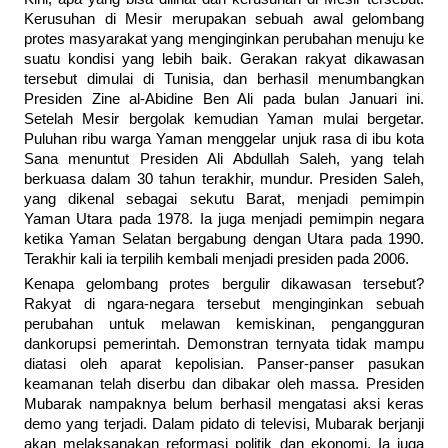
Kerusuhan di Mesir merupakan sebuah awal gelombang
protes masyarakat yang menginginkan perubahan menuju ke
suatu kondisi yang lebih baik. Gerakan rakyat dikawasan
tersebut dimulai di Tunisia, dan berhasil menumbangkan
Presiden Zine al-Abidine Ben Ali pada bulan Januari ini.
Setelah Mesir bergolak kemudian Yaman mulai bergetar.
Puluhan ribu warga Yaman menggelar unjuk rasa di ibu kota
Sana menuntut Presiden Ali Abdullah Saleh, yang telah
berkuasa dalam 30 tahun terakhir, mundur. Presiden Saleh,
yang dikenal sebagai sekutu Barat, menjadi pemimpin
Yaman Utara pada 1978. Ia juga menjadi pemimpin negara
ketika Yaman Selatan bergabung dengan Utara pada 1990.
Terakhir kali ia terpilih kembali menjadi presiden pada 2006.
Kenapa gelombang protes bergulir dikawasan tersebut?
Rakyat di ngara-negara tersebut menginginkan sebuah
perubahan untuk melawan kemiskinan, pengangguran
dankorupsi pemerintah. Demonstran ternyata tidak mampu
diatasi oleh aparat kepolisian. Panser-panser pasukan
keamanan telah diserbu dan dibakar oleh massa. Presiden
Mubarak nampaknya belum berhasil mengatasi aksi keras
demo yang terjadi. Dalam pidato di televisi, Mubarak berjanji
akan melaksanakan reformasi politik dan ekonomi. Ia juga