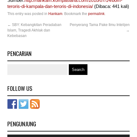
Sumber:
http://hankam.kompasiana.com/2010/07/14/bom-
teroris-di-kampala-dan-teroris-di-indonesia/
(Dibaca: 441 kali)
This entry was posted in
Hankam
. Bookmark the
permalink
.
←
SBY: Kebangkitan Peradaban
Penyerang Tama Pake Ilmu Intelijen
Islam, Tragedi Akhlak dan
→
Kebebasan
PENCARIAN
FOLLOW US
PENGUNJUNG