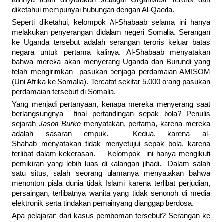
lainnya telah dinyatakan sebagai Organisasi Teroris dan
diketahui mempunyai hubungan dengan Al-Qaeda.
Seperti diketahui, kelompok Al-Shabaab selama ini hanya
melakukan penyerangan didalam negeri Somalia. Serangan
ke Uganda tersebut adalah serangan teroris keluar batas
negara untuk pertama kalinya. Al-Shabaab menyatakan
bahwa mereka akan menyerang Uganda dan Burundi yang
telah mengirimkan pasukan penjaga perdamaian AMISOM
(Uni Afrika ke Somalia). Tercatat sekitar 5.000 orang pasukan
perdamaian tersebut di Somalia.
Yang menjadi pertanyaan, kenapa mereka menyerang saat
berlangsungnya final pertandingan sepak bola? Penulis
sejarah
Jason Burke
menyatakan, pertama, karena mereka
adalah sasaran empuk. Kedua, karena al-
Shahab menyatakan tidak menyetujui sepak bola, karena
terlibat dalam kekerasan. Kelompok ini hanya mengikuti
pemikiran yang lebih luas di kalangan jihadi. Dalam salah
satu situs, salah seorang ulamanya menyatakan bahwa
menonton piala dunia tidak Islami karena terlibat perjudian,
persaingan, terlibatnya wanita yang tidak senonoh di media
elektronik serta tindakan pemainyang dianggap berdosa.
Apa pelajaran dari kasus pemboman tersebut? Serangan ke