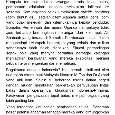
Kampala tersebut adalah serangan teroris lintas batas,
pemboman dilakukan dengan melakukan infiltrasi ke
sasaran. Kemungkinan pelaku melakukan
suicide bombing
(bom bunuh diri), setelah ditemukannya sabuk berisi bom
yang tidak meledak, dan ditemukannya kepala penduduk
Somalia. Pemerintah dan aparat Uganda nampaknya tidak
alert
terhadap kemungkinan serangan dari kelompok Al-
Shabaab yang berada di Somalia. Pembacaan situasi dalam
menghadapi kelompok bersenjata yang terlatih dan militan
seharusnya tidak boleh diabaikan. Situasi pertandingan
sepak bola yang menyita perhatian berbagai kalangan
menjadikan kerawanan yang mereka eksploitasi menjadi
sebuah teror mengerikan dan mematikan.
Bagaimana dengan Indonesia? Kita pernah diinfiltrasi oleh
dua tokoh teroris asal Malaysia Noordin M Top dan Dr.Azhari
yang ahli bom. Selain itu beberapa teroris dalam negeri
dengan mudah melakukan pergerakan penyusupan lintas
batas dalam operasinya, khususnya Indonesia-Philipina.
Kerawanan pengawasan tapal batas menjadi bagian yang
lebih penting kini.
Yang terpenting kini adalah pembacaan situasi. Seberapa
besar potensi ancaman tehadap mereka yang dimungkinkan