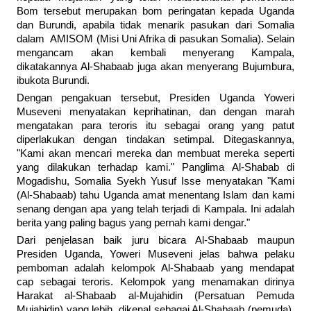
Bom tersebut merupakan bom peringatan kepada Uganda
dan Burundi, apabila tidak menarik pasukan dari Somalia
dalam AMISOM (Misi Uni Afrika di pasukan Somalia). Selain
mengancam akan kembali menyerang Kampala,
dikatakannya Al-Shabaab juga akan menyerang Bujumbura,
ibukota Burundi.
Dengan pengakuan tersebut, Presiden Uganda Yoweri
Museveni menyatakan keprihatinan, dan dengan marah
mengatakan para teroris itu sebagai orang yang patut
diperlakukan dengan tindakan setimpal. Ditegaskannya,
"Kami akan mencari mereka dan membuat mereka seperti
yang dilakukan terhadap kami." Panglima Al-Shabab di
Mogadishu, Somalia Syekh Yusuf Isse menyatakan "Kami
(Al-Shabaab) tahu Uganda amat menentang Islam dan kami
senang dengan apa yang telah terjadi di Kampala. Ini adalah
berita yang paling bagus yang pernah kami dengar."
Dari penjelasan baik juru bicara Al-Shabaab maupun
Presiden Uganda, Yoweri Museveni jelas bahwa pelaku
pemboman adalah kelompok Al-Shabaab yang mendapat
cap sebagai teroris. Kelompok yang menamakan dirinya
Harakat al-Shabaab al-Mujahidin (Persatuan Pemuda
Mujahidin) yang lebih dikenal sebagai Al-Shabaab (pemuda),