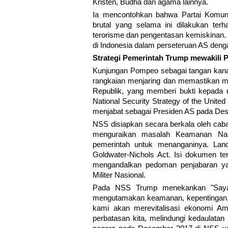
Kristen, Budha dan agama lainnya.
Ia mencontohkan bahwa Partai Komuni
brutal yang selama ini dilakukan ter
terorisme dan pengentasan kemiskinan. D
di Indonesia dalam perseteruan AS deng
Strategi Pemerintah Trump mewakili P
Kunjungan Pompeo sebagai tangan kanan
rangkaian menjaring dan memastikan mitr
Republik, yang memberi bukti kepad
National Security Strategy of the Unite
menjabat sebagai Presiden AS pada De
NSS disiapkan secara berkala oleh caba
menguraikan masalah Keamanan Nas
pemerintah untuk menanganinya. Lan
Goldwater-Nichols Act. Isi dokumen te
mengandalkan pedoman penjabaran yan
Militer Nasional.
Pada NSS Trump menekankan "Saya b
mengutamakan keamanan, kepentingan, d
kami akan merevitalisasi ekonomi Am
perbatasan kita, melindungi kedaulatan 