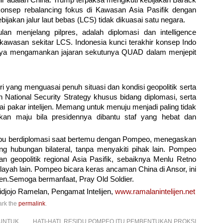
ir adalah China. Trump terpaksa mengikuti kebijakan Barack
onsep rebalancing fokus di Kawasan Asia Pasifik dengan
akan jalur laut bebas (LCS) tidak dikuasai satu negara.
n menjelang pilpres, adalah diplomasi dan intelligence
 kawasan sekitar LCS. Indonesia kunci terakhir konsep Indo
anya mengamankan jajaran sekutunya QUAD dalam menjepit
 yang menguasai penuh situasi dan kondisi geopolitik serta
National Security Strategy khusus bidang diplomasi, serta
agai pakar intelijen. Memang untuk menuju menjadi paling tidak
an maju bila presidennya dibantu staf yang hebat dan
pu berdiplomasi saat bertemu dengan Pompeo, menegaskan
ng hubungan bilateral, tanpa menyakiti pihak lain. Pompeo
 geopolitik regional Asia Pasifik, sebaiknya Menlu Retno
ilayah lain. Pompeo bicara keras ancaman China di Ansor, ini
lijen.Semoga bermanfaat, Pray Old Soldier.
djojo Ramelan, Pengamat Intelijen,
www.ramalanintelijen.net
ark the
permalink
.
 UNTUK
HATI-HATI, RESIDU POMPEO ITU PEMBENTUKAN PROKSI