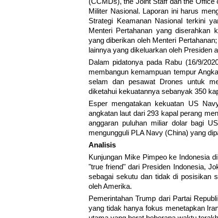
(CCMDs), the Joint Staff dan the Office
Militer Nasional. Laporan ini harus men
Strategi Keamanan Nasional terkini ya
Menteri Pertahanan yang diserahkan 
yang diberikan oleh Menteri Pertahanan
lainnya yang dikeluarkan oleh Presiden 
Dalam pidatonya pada Rabu (16/9/20
membangun kemampuan tempur Angkata
selam dan pesawat Drones untuk men
diketahui kekuatannya sebanyak 350 kap
Esper mengatakan kekuatan US Navy 
angkatan laut dari 293 kapal perang men
anggaran puluhan miliar dolar bagi U
mengungguli PLA Navy (China) yang di
Analisis
Kunjungan Mike Pimpeo ke Indonesia di
"true friend" dari Presiden Indonesia, 
sebagai sekutu dan tidak di posisikan
oleh Amerika.
Pemerintahan Trump dari Partai Repub
yang tidak hanya fokus menetapkan Iran