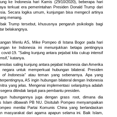
g ke Indonesia hari Kamis (29/10/2020), beberapa hari
ya terkuat era pemerintahan Presiden Donald Trump dari
esia. Secara logika umum, kunjungan bisa mengecil artinya
 yang menang.
mbak Trump tersebut, khususnya pengaruh psikologis bagi
atar belakangnya.
angan Menlu AS, Mike Pompeo di Istana Bogor pada hari
ngan ke Indonesia ini menunjukkan betapa pentingnya
id-19. "Saling kunjung antara pejabat kita cukup intensif
nsif," katanya.
nsitas saling kunjung antara pejabat Indonesia dan Amerika
negara untuk memperkuat hubungan bilateral. Presiden
d of Indonesia"
atau teman yang sebenarnya. Apa yang
 terpentingnya, AS ingin hubungan bilateral dengan Indonesia
 mitra yang jelas. Mengenai implementasi selanjutnya adalah
u segera ditindak lanjuti para pembantu presiden.
gun hubungannya juga dengan grass root, dimana dia
s Islam dibawah PB NU. Disitulah Pompeo menyampaikan
ompeo menilai Partai Komunis China yang berlandaskan
n masyarakat dari agama apapun selama ini. Baik Islam,