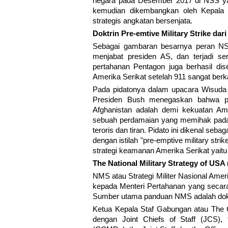
negara pada Desember 2017 di NSS yai
kemudian dikembangkan oleh Kepala 
strategis angkatan bersenjata.
Doktrin Pre-emtive Military Strike dar
Sebagai gambaran besarnya peran NSS
menjabat presiden AS, dan terjadi s
pertahanan Pentagon juga berhasil di
Amerika Serikat setelah 911 sangat berk
Pada pidatonya dalam upacara Wisuda A
Presiden Bush menegaskan bahwa per
Afghanistan adalah demi kekuatan Am
sebuah perdamaian yang memihak pada
teroris dan tiran. Pidato ini dikenal seb
dengan istilah "pre-emptive military stri
strategi keamanan Amerika Serikat yaitu 
The National Military Strategy of USA
NMS atau Strategi Militer Nasional Ame
kepada Menteri Pertahanan yang secara 
Sumber utama panduan NMS adalah dok
Ketua Kepala Staf Gabungan atau The Ch
dengan Joint Chiefs of Staff (JCS