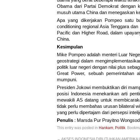
utama yang berat beberapa waktu terakh
Obama dari Partai Demokrat dengan k
musuh utama China dan menegaskan kebij
Apa yang dikerjakan Pompeo satu bula
conditioning regional Asia Tenggara dan
Pacific dan Higher Road, dalam upay
China.
Kesimpulan
Mike Pompeo adalah menteri Luar Negeri
geostrategi dalam mengimplementasikan 
politik luar negeri dengan nilai plus seb
Great Power, sebuah pemerintahan ak
mumpuni.
Presiden Jokowi membuktikan diri mam
posisi Indonesia menekankan arti penti
mewakili AS datang untuk membicarakan
tidak perlu membahas urusan bilateral w
yang perlu dipertajam dari persepsi inte
Penulis
: Marsda Pur Prayitno Wongsodi
This entry was posted in
Hankam
,
Politik
. Bookm
←
AKSES INDONESIA DIBUTUHKAN AMERIKA