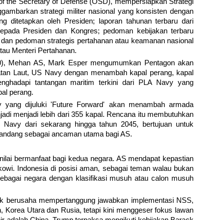
 of the Secretary of Defense (OSD), mempersiapkan Strategi
ggambarkan strategi militer nasional yang konsisten dengan
ng ditetapkan oleh Presiden; laporan tahunan terbaru dari
kepada Presiden dan Kongres; pedoman kebijakan terbaru
; dan pedoman strategis pertahanan atau keamanan nasional
atau Menteri Pertahanan.
20), Mehan AS, Mark Esper mengumumkan Pentagon akan
n Laut, US Navy dengan menambah kapal perang, kapal
ghadapi tantangan maritim terkini dari PLA Navy yang
al perang.
yang dijuluki 'Future Forward' akan menambah armada
jadi menjadi lebih dari 355 kapal. Rencana itu membutuhkan
S Navy dari sekarang hingga tahun 2045, bertujuan untuk
pandang sebagai ancaman utama bagi AS.
nilai bermanfaat bagi kedua negara. AS mendapat kepastian
Jokowi. Indonesia di posisi aman, sebagai teman walau bukan
 sebagai negara dengan klasifikasi musuh atau calon musuh
lik berusaha mempertanggung jawabkan implementasi NSS,
, Korea Utara dan Rusia, tetapi kini menggeser fokus lawan