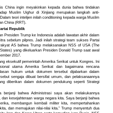
s China ingin meyakinkan kepada dunia bahwa tindakan
hadap Muslim Uighur di Xinjiang merupakan langkah anti-
alam teori intelijen inilah conditioning kepada warga Muslim
an China (RRT).
artai Republik
 Presiden Trump ke Indonesia adalah lawatan akhir dalam
a sebelum pilpres. Jadi inilah strategi team sukses Partai
a rakyat AS bahwa Trump melaksanakan NSS of USA (The
d States) yang dikeluarkan Presiden Donald Trump saat awal
sember 2017.
ng eksekutif pemerintah Amerika Serikat untuk Kongres. Ini
ional utama Amerika Serikat dan bagaimana rencana
dasan hukum untuk dokumen tersebut dijabarkan dalam
rsebut sengaja dibuat bersifat umum, dan pelaksanaannya
g diberikan dalam dokumen pendukung seperti Strategi
erjanji bahwa Administrasi saya akan melakukannya
an kesejahteraan warga negara kita. Saya berjanji bahwa
erika, membangun kembali militer kita, mempertahankan
kita, dan memajukan nilai-nilai kita." Trump menyentuh dua