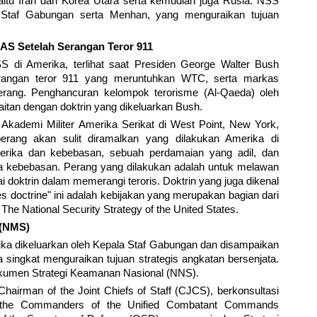
tu Iran dan Korea Utara serta kemudian juga Rusia. NSS
Staf Gabungan serta Menhan, yang menguraikan tujuan
i AS Setelah Serangan Teror 911
 di Amerika, terlihat saat Presiden George Walter Bush
erangan teror 911 yang meruntuhkan WTC, serta markas
serang. Penghancuran kelompok terorisme (Al-Qaeda) oleh
aitan dengan doktrin yang dikeluarkan Bush.
kademi Militer Amerika Serikat di West Point, New York,
ang akan sulit diramalkan yang dilakukan Amerika di
erika dan kebebasan, sebuah perdamaian yang adil, dan
 kebebasan. Perang yang dilakukan adalah untuk melawan
agai doktrin dalam memerangi teroris. Doktrin yang juga dikenal
kes doctrine" ini adalah kebijakan yang merupakan bagian dari
The National Security Strategy of the United States.
 (NMS)
rika dikeluarkan oleh Kepala Staf Gabungan dan disampaikan
singkat menguraikan tujuan strategis angkatan bersenjata.
umen Strategi Keamanan Nasional (NNS).
airman of the Joint Chiefs of Staff (CJCS), berkonsultasi
), the Commanders of the Unified Combatant Commands