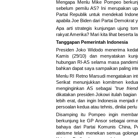
Mengapa Menlu Mike Pompeo berkunjun
sebelum pemilu AS? Ini merupakan upa
Partai Republik untuk mendekati Indon
apabila Joe Biden dari Partai Demokrat
Apa arti strategis kunjungan ujung to
rakyat Amerika? Mari kita lihat beserta l
Tanggapan Pemerintah Indonesia
Presiden Joko Widodo menerima kedat
Kamis (29/10) dan menyatakan kunju
hubungan RI-AS selama masa pandemi cov
bahkan dapat saya sampaikan paling inte
Menlu RI Retno Marsudi mengatakan inte
Serikat menunjukkan komitmen kedua 
menginginkan AS sebagai
"true frien
dikatakan presiden Jokowi itulah bagian
lebih erat, dan ingin Indonesia menjadi
persoalan kedua atau tehnis, dinilai perl
Disamping itu Pompeo ingin memban
berkunjung ke GP Ansor sebagai orma
bahaya dari Partai Komunis China, P
ateisme telah menekan semua golonga