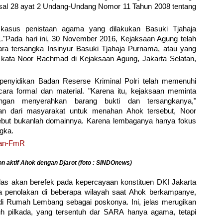
sal 28 ayat 2 Undang-Undang Nomor 11 Tahun 2008 tentang
kasus penistaan agama yang dilakukan Basuki Tjahaja
."Pada hari ini, 30 November 2016, Kejaksaan Agung telah
a tersangka Insinyur Basuki Tjahaja Purnama, atau yang
," kata Noor Rachmad di Kejaksaan Agung, Jakarta Selatan,
penyidikan Badan Reserse Kriminal Polri telah memenuhi
ara formal dan material. "Karena itu, kejaksaan meminta
engan menyerahkan barang bukti dan tersangkanya,"
an dari masyarakat untuk menahan Ahok tersebut, Noor
ut bukanlah domainnya. Karena lembaganya hanya fokus
gka.
 aktif Ahok dengan Djarot (foto : SINDOnews)
as akan berefek pada kepercayaan konstituen DKI Jakarta
a penolakan di beberapa wilayah saat Ahok berkampanye,
i Rumah Lembang sebagai poskonya. Ini, jelas merugikan
uh pilkada, yang tersentuh dar SARA hanya agama, tetapi