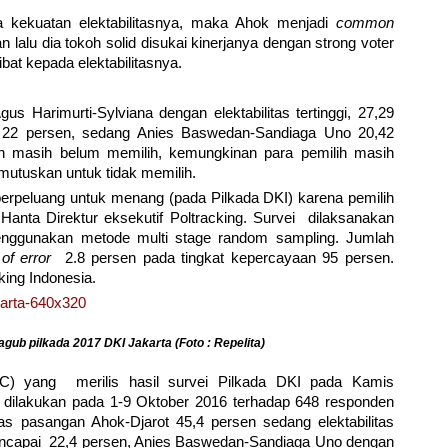
ena kekuatan elektabilitasnya, maka Ahok menjadi
common
lalu dia tokoh solid disukai kinerjanya dengan strong voter
at kepada elektabilitasnya.
 Harimurti-Sylviana dengan elektabilitas tertinggi, 27,29
t 22 persen, sedang Anies Baswedan-Sandiaga Uno 20,42
ih masih belum memilih, kemungkinan para pemilih masih
utuskan untuk tidak memilih.
rpeluang untuk menang (pada Pilkada DKI) karena pemilih
 Hanta Direktur eksekutif Poltracking. Survei dilaksanakan
ggunakan metode multi stage random sampling. Jumlah
of error
2.8 persen pada tingkat kepercayaan 95 persen.
cking Indonesia.
ub pilkada 2017 DKI Jakarta (Foto : Repelita)
C) yang merilis hasil survei Pilkada DKI pada Kamis
 dilakukan pada 1-9 Oktober 2016 terhadap 648 responden
as pasangan Ahok-Djarot 45,4 persen sedang elektabilitas
encapai 22,4 persen, Anies Baswedan-Sandiaga Uno dengan