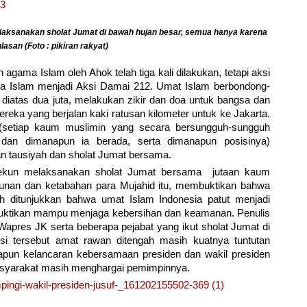
aksanakan sholat Jumat di bawah hujan besar, semua hanya karena
lasan (Foto : pikiran rakyat)
 agama Islam oleh Ahok telah tiga kali dilakukan, tetapi aksi
ela Islam menjadi Aksi Damai 212. Umat Islam berbondong-
diatas dua juta, melakukan zikir dan doa untuk bangsa dan
ereka yang berjalan kaki ratusan kilometer untuk ke Jakarta.
u (setiap kaum muslimin yang secara bersungguh-sungguh
dan dimanapun ia berada, serta dimanapun posisinya)
 tausiyah dan sholat Jumat bersama.
 tekun melaksanakan sholat Jumat bersama jutaan kaum
unan dan ketabahan para Mujahid itu, membuktikan bahwa
h ditunjukkan bahwa umat Islam Indonesia patut menjadi
embuktikan mampu menjaga kebersihan dan keamanan. Penulis
Wapres JK serta beberapa pejabat yang ikut sholat Jumat di
isi tersebut amat rawan ditengah masih kuatnya tuntutan
apun kelancaran kebersamaan presiden dan wakil presiden
yarakat masih menghargai pemimpinnya.