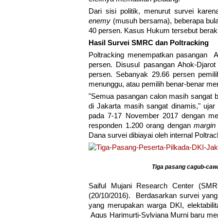
Dari sisi politik, menurut survei kar
enemy
(musuh bersama), beberapa bulan 
40 persen. Kasus Hukum tersebut berakib
Hasil Survei SMRC dan Poltracking
Poltracking menempatkan pasangan Agus
persen. Disusul pasangan Ahok-Djaro
persen. Sebanyak 29.66 persen pemil
menunggu, atau pemilih benar-benar mem
"Semua pasangan calon masih sangat be
di Jakarta masih sangat dinamis," ujar
pada 7-17 November 2017 dengan men
responden 1.200 orang dengan
margin 
Dana survei dibiayai oleh internal Poltra
Tiga pasang cagub-cawag
Saiful Mujani Research Center (SMR
(20/10/2016). Berdasarkan survei yang
yang merupakan warga DKI, elektabilit
Agus Harimurti-Sylviana Murni baru m