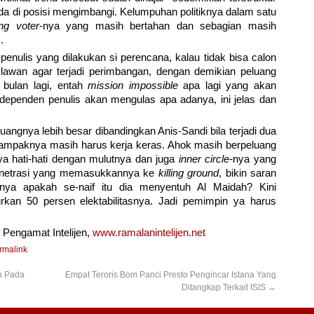
 di posisi mengimbangi. Kelumpuhan politiknya dalam satu
ng voter
-nya yang masih bertahan dan sebagian masih
).
nulis yang dilakukan si perencana, kalau tidak bisa calon
an lawan agar terjadi perimbangan, dengan demikian peluang
bulan lagi, entah
mission impossible
apa lagi yang akan
independen penulis akan mengulas apa adanya, ini jelas dan
uangnya lebih besar dibandingkan Anis-Sandi bila terjadi dua
 nampaknya masih harus kerja keras. Ahok masih berpeluang
a hati-hati dengan mulutnya dan juga
inner circle-
nya yang
 penetrasi yang memasukkannya ke
killing ground
, bikin saran
anya apakah se-naif itu dia menyentuh Al Maidah? Kini
kan 50 persen elektabilitasnya. Jadi pemimpin ya harus
 Pengamat Intelijen,
www.ramalanintelijen.net
rmalink
.
h Pada
Empat Teroris Bom Panci Presto Pengincar Istana Yang
Ditangkap Terkait ISIS
→