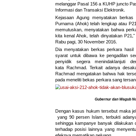
melanggar Pasal 156 a KUHP juncto Pa
Informasi dan Transaksi Elektronik.
Kejasaan Agung menyatakan berkas 
Purnama (Ahok) telah lengkap atau P21
memutuskan, menyatakan bahwa perkar
kita kenal Ahok, telah dinyatakan P21
Rabu pagi, 30 November 2016.
Dia menyatakan berkas perkara hasil 
syarat untuk dibawa ke pengadilan sec
penyidik segera menindaklanjuti d
kata Rachmad. Terkait adanya desak
Rachmad mengatakan bahwa hak terseb
pada meneliti bekas perkara sang tersan
Gubernur dan Wagub Non
Dengan kasus hukum tersebut maka jel
yang 90 persen Islam, terbukti adany
sehingga kampanye banyak dilakukan d
terhadap posisi lainnya yang menyent
efeknya mematikan peluang.