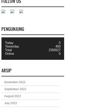
FOLLOW US
PENGUNJUNG
Today
5
Yesterday
450
Total
2356527
Online
0
ARSIP
November 2022
September 2022
August 2022
July 2022