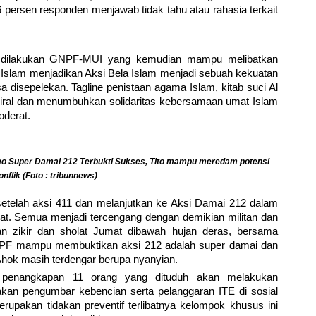
6 persen responden menjawab tidak tahu atau rahasia terkait
 dilakukan GNPF-MUI yang kemudian mampu melibatkan
t Islam menjadikan Aksi Bela Islam menjadi sebuah kekuatan
a disepelekan. Tagline penistaan agama Islam, kitab suci Al
iral dan menumbuhkan solidaritas kebersamaan umat Islam
oderat.
o Super Damai 212 Terbukti Sukses, Tito mampu meredam potensi
onflik (Foto : tribunnews)
lah aksi 411 dan melanjutkan ke Aksi Damai 212 dalam
at. Semua menjadi tercengang dengan demikian militan dan
n zikir dan sholat Jumat dibawah hujan deras, bersama
GNPF mampu membuktikan aksi 212 adalah super damai dan
Ahok masih terdengar berupa nyanyian.
n penangkapan 11 orang yang dituduh akan melakukan
kan pengumbar kebencian serta pelanggaran ITE di sosial
rupakan tidakan preventif terlibatnya kelompok khusus ini