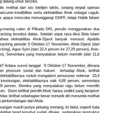
atang untuk berzikir.
s melihat dari sisi intelijen taktis, sedang terjadi operasi
curan kredibilitas serta elektabilitas Ahok sebagai cagub.
da upaya mencoba menunggangi GNPF, tetapi Habib faham
g-masing calon di Pilkada DKI, penulis menggunakan dua
cking tersebut diatas. Setelah unjuk rasa Aksi Bela Islam
ahwa elektabilitas Ahok-Djarot banyak merosot. Apabila
acking periode 9 Oktober-17 November, Ahok-Djarot (dari
ing), Agus-Sylvi (dari 22,4 persen ke 27,29 persen), Anis-
en). Sementara yang menyatakan belum memilih (dari 11,6
ebut? Antara survei tanggal 9 Oktober-17 November, dimana
 dan pressure sosial dan hukum terhadap Ahok, terlihat
 elektabilitasnya runtuh mengalami penurunan sebesar 23,4
euntungan, elektabilitasnya naik 4,89 persen, sementara
28 persen. Mereka yang menyatakan ragu belum memilih
. Disini terlihat pemilih Ahok hanya sedikit yang bergeser
Jelas terlihat sebahagian besar menarik diri menunda melihat
 perkembangan dari Ahok.
angan masih punya peluang menang, ini betul, seperti kata
elihat trend tersebut sudah dihajar sedemikian terstruktur