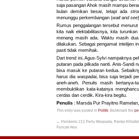
saja pasangan Ahok masih mampu berada
bulan demikan besar, tetapi ada
stro
menunggu perkembangan (
wait and see
Rumus penggalangan tersebut menurut pe
kita naik elektabilitasnya, kita turunk
menang masih ada. Waktu masih dua 
dilakukan. Sebagai pengamat intelijen 
pasti tidak memihak.
Dari trend ini, Agus-Sylvi nampaknya pel
putaran pada pilkada nanti. Anis-Sandi
bisa masuk ke putaran kedua. Sebaikny
harus dia waspadai, bisa saja terjadi
aneh-aneh. Penulis masih bertanya-t
membuktikan kata-katanya menghancur
cerdas dan cerdik. Kira-kira begitu.
Penulis
: Marsda Pur Prayitno Ramelan,
This entry was posted in
Politik
. Bookmark the
pe
←
Pendemo 212 Perlu Waspada, Rantai Khilafa
Puncak Aksi