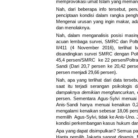
memprovokasi umat Islam yang memang d
Nah, dari beberapa info tersebut, penuli
penciptaan kondisi dalam rangka penghan
Mengenai urusan yang ingin makar, a
dan menolaknya.
Nah, dalam menganalisis posisi masin
acuan lembaga survei, SMRC dan Poltra
II/411 (4 November 2016), terlihat b
disandingkan survei SMRC dengan Poltr
45,4 persen/SMRC ke 22 persen/Poltrack
Sandi (Dari 20,7 persen ke 20,42 pers
persen menjadi 29,66 persen).
Nah, apa yang terlihat dari data ters
saat itu terjadi serangan psikologis
dampaknya demikian menghancurkan
,
persen. Sementara Agus-Sylvi menuai k
Anis-Sandi hanya menuai kenaikan 0,
mengalami kenaikan sebesar 18,06 persen
memilih Agus-Sylvi, tidak ke Anis-Uno. 
kondisi perkembangan kasus hukum dan
Apa yang dapat disimpulkan? Semua pas
Hanta pemilih Jakarta sangat dinamis. M