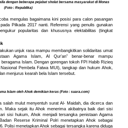
alla dengan beberapa pejabat sholat bersama masyarakat di Monas
(Foto : Republika)
coba mengulas bagaimana kini posisi para calon pasangan
ada Pilkada 2017 nanti. Referensi yang penulis gunakan
ngukur popularitas dan khususnya elektabilitas (tingkat
ik
kukan unjuk rasa mampu membangkitkan solidaritas umat
istaan Agama Islam, Al Qur'an" benar-benar mampu
beragama Islam. Dengan gorengan tokoh FPI Habib Rizieq
Nasional Pembela Fatwa MUI), tangkap dan hukum Ahok,
dan menjurus kearah bela Islam tersebut.
gama Islam oleh Ahok demikian keras (Foto : suara.com)
salah mulut menyentuh surat Al- Maidah, dia dicerca dan
m. Maka sejak itu Ahok menerima akibatnya baik dari sisi
. Dari sisi hukum, Ahok menjadi tersangka penistaan Agama
Badan Reserse Kriminal Polri menetapkan Ahok sebagai
. Polisi menetapkan Ahok sebagai tersangka karena diduga