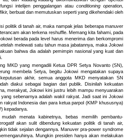
ungsi intelijen penggalangan atau
conditioning operation
,
fikir, berbuat dan memutuskan seperti yang dikehendaki oleh
i politik di tanah air, maka nampak jelas beberapa manuver
a terancam akan terkena reshuffle. Memang kita fahami, pada
Jokowi berada pada level harus menerima dan berkompromi
, setelah melewati satu tahun masa jabatannya, maka Jokowi
uan bahwa dia adalah pemimpin nasional yang kuat dan
i.
dang MKD yang mengadili Ketua DPR Setya Novanto (SN),
rung membela Setya, begitu Jokowi mengatakan supaya
 keputusan akhir, semua anggota MKD menyatakan SN
dah diakui sebagai bagian dari publik. Disinilah kekuatan
a, merakyat, Jokowi kini justru lebih mampu menyuarakan
yang sebenarnya adalah wakil rakyat. Jadi saat ini Jokowi
in rakyat Indonesia dan para ketua parpol (KMP khususnya)
?) kepadanya.
ih mudah menata kabinetnya, bebas memilih pembantu-
ogatif akan sulit dibendung kekuatan politik di tanah air,
kin tidak sejalan dengannya. Manuver pra-power syndrome
 memengaruhinya. Mungkin presiden hanya akan melakukan