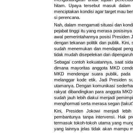
hitam. Upaya tersebut masuk dalam f
menciptakan kondisi agar target mau ber
si perencana.
Nah, dalam mengamati situasi dan kondis
pejabat tinggi itu yang merasa posisiny
awal pemerintahannya posisi Presiden 
dengan tekanan politik dan publik. Kini
sudah menemukan dan mendapat pengak
tidak mudah disepelekan dan dipengaruh
Sebagai contoh kekuatannya, saat si
dimana mayoritas anggota MKD cende
MKD mendengar suara publik, pada
melanggar kode etik. Jadi Presiden su
utamanya. Dengan komunikasi sederhan
rakyat dibandingkan para anggota MKD 
sudah jauh lebih diakui menjadi pemimp
menghormati serta merasa segan (takut
Kini, Presiden Jokowi menjadi leb
pembantunya tanpa intervensi. Hak prer
termasuk tokoh-tokoh utama yang mung
yang lainnya jelas tidak akan mampu