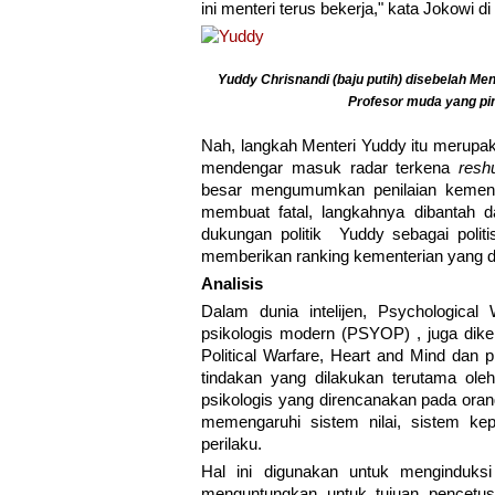
ini menteri terus bekerja," kata Jokowi
Yuddy Chrisnandi (baju putih) disebelah 
Profesor muda yang pin
Nah, langkah Menteri Yuddy itu merupa
mendengar masuk radar terkena
reshu
besar mengumumkan penilaian kementer
membuat fatal, langkahnya dibantah d
dukungan politik Yuddy sebagai polit
memberikan ranking kementerian yang d
Analisis
Dalam dunia intelijen, Psychological
psikologis modern (PSYOP) , juga dike
Political Warfare, Heart and Mind dan
tindakan yang dilakukan terutama ole
psikologis yang direncanakan pada orang
memengaruhi sistem nilai, sistem kep
perilaku.
Hal ini digunakan untuk menginduks
menguntungkan untuk tujuan pencetus