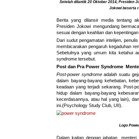
Setelah dilantik 20 Oktober 2014, Presiden J
Jokowi beserta r
Berita yang dilansir media tentang 
Presiden Jokowi mengundang bermacam
sesuai dengan keahlian dan kepentingan 
Dari sudut pengamatan intelijen, penuli
membicarakan pengaruh kegaduhan rencan
Sebetulnya yang umum kita ketahui 
syndrome tersebut.
Post dan Pra Power Syndrome Mente
Post-power syndrome
adalah suatu geja
dalam bayang-bayang kehebatan, keber
keadaan yang terjadi sekarang. Post-p
hidup dalam bayang-bayang kebesaran
kecerdasannya, atau hal yang lain), d
ini.(Psychology Study Club, UII).
Logo Power
Dalam kaitan dengan jabatan menteri