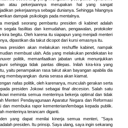
an atau pekerjaannya merupakan hal yang sangat
ikan pekerjaannya sebagai dunianya. Sehingga hilangnya
erikan dampak psikologis pada mentalnya.
 menjadi seorang pembantu presiden di kabinet adalah
n segala fasilitas dan kemudahan, pengawalan, protokoler
a-kira begitu. Oleh karena itu siapapun yang menjadi menteri
, dipastikan dia takut dicopot dari kursi emasnya itu.
ahwa presiden akan melakukan reshuffle kabinet, nampak
emudian membuat ulah. Ada yang melakukan pendekatan ke
uver politik, memanfaatkan jabatan untuk menunjukkan
ni sehingga tidak pantas dilepas. Inilah kira-kira yang
u, yaitu penampakan rasa takut akan bayangan apabila dia
 yang membayangkan dunia serasa akan kiamat.
dengan nafas politik, oleh karenanya, munculah gerakan serta
kepada presiden Jokowi sebagai
final decesion
. Salah satu
Jokowi meminta semua menterinya bekerja optimal dan tidak
gkah Menteri Pendayagunaan Aparatur Negara dan Reformasi
ai dan membuka rapor kementerian/lembaga kepada publik.
h menterinya terancam diganti.
iden yang dapat menilai kinerja semua menteri, "Saya
adalah presiden. Itu prinsip. Saya ulang, saya ingin sekarang