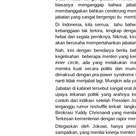
biasanya menganggap bahwa jabat
membanggakan bahkan cenderung menjad
jabatan yang sangat bergengsi itu memb
Di Indonesia, kita semua tahu bahwa
kebanggaan tak terkira, lengkap denga
hebat dan segala perniknya. Nikmat, kir
akan berusaha mempertahankan jabatannya
Nah, kini dengan beredarya berita b
kegelisahan beberapa menteri yang k
inner circle
, ada yang melakukan man
mereka kuat secara politis dan mumpu
dimaksud dengan pra-power syndrome it
nanti tidak menjabat lagi. Mungkin ada
Jabatan di kabinet tersebut sangat erat 
upaya tekanan politik yang arahnya 
contoh dari indikasi setelah Presiden 
terganggu rumor reshuffle terkait lan
Birokrasi Yuddy Chrisnandi yang menil
Terkesan kementerian dengan rapor mera
Ditegaskan oleh Jokowi, hanya pres
sampaikan, yang menilai kinerja menteri 