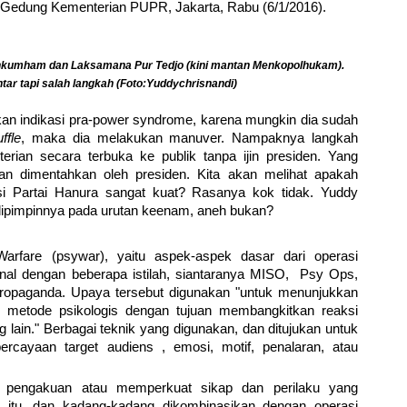
 di Gedung Kementerian PUPR, Jakarta, Rabu (6/1/2016).
Menkumham dan Laksamana Pur Tedjo (kini mantan Menkopolhukam).
tar tapi salah langkah (Foto:Yuddychrisnandi)
kan indikasi pra-power syndrome, karena mungkin dia sudah
ffle
, maka dia melakukan manuver. Nampaknya langkah
ian secara terbuka ke publik tanpa ijin presiden. Yang
an dimentahkan oleh presiden. Kita akan melihat apakah
isi Partai Hanura sangat kuat? Rasanya kok tidak. Yuddy
ipimpinnya pada urutan keenam, aneh bukan?
 Warfare (psywar), yaitu aspek-aspek dasar dari operasi
nal dengan beberapa istilah, siantaranya MISO, Psy Ops,
 propaganda. Upaya tersebut digunakan "untuk menunjukkan
h metode psikologis dengan tujuan membangkitkan reaksi
 lain." Berbagai teknik yang digunakan, dan ditujukan untuk
ercayaan target audiens , emosi, motif, penalaran, atau
i pengakuan atau memperkuat sikap dan perilaku yang
 itu, dan kadang-kadang dikombinasikan dengan operasi