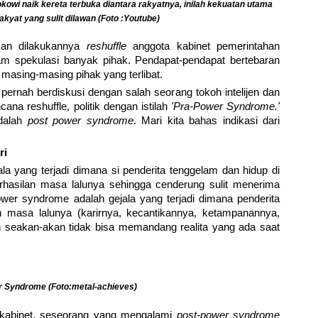
okowi naik kereta terbuka diantara rakyatnya, inilah kekuatan utama
akyat yang sulit dilawan (Foto :Youtube)
akan dilakukannya
reshuffle
anggota kabinet pemerintahan
 spekulasi banyak pihak. Pendapat-pendapat bertebaran
masing-masing pihak yang terlibat.
s pernah berdiskusi dengan salah seorang tokoh intelijen dan
a reshuffle, politik dengan istilah
'Pra-Power Syndrome.'
adalah
post power syndrome
. Mari kita bahas indikasi dari
ri
la yang terjadi dimana si penderita tenggelam dan hidup di
hasilan masa lalunya sehingga cenderung sulit menerima
ower syndrome adalah gejala yang terjadi dimana penderita
 masa lalunya (karirnya, kecantikannya, ketampanannya,
an seakan-akan tidak bisa memandang realita yang ada saat
 Syndrome (Foto:metal-achieves)
 kabinet, seseorang yang mengalami
post-power syndrome