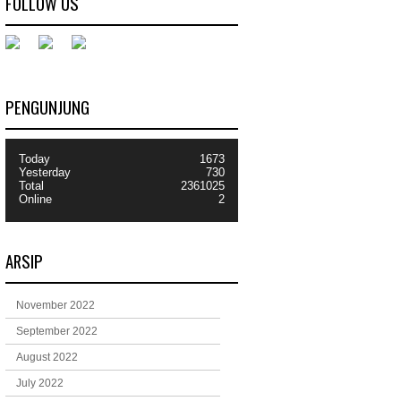
FOLLOW US
PENGUNJUNG
Today
1673
Yesterday
730
Total
2361025
Online
2
ARSIP
November 2022
September 2022
August 2022
July 2022