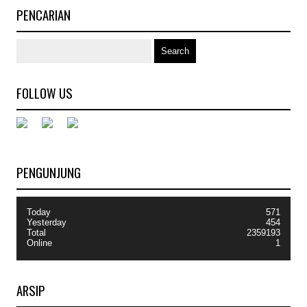
PENCARIAN
FOLLOW US
PENGUNJUNG
Today
571
Yesterday
454
Total
2359193
Online
1
ARSIP