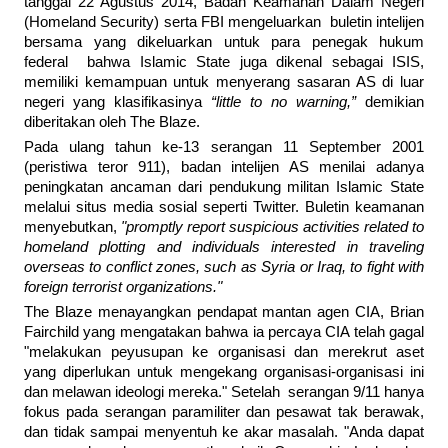
tanggal 22 Agustus 2014, Badan Keamanan Dalam Negeri
(Homeland Security) serta FBI mengeluarkan buletin intelijen
bersama yang dikeluarkan untuk para penegak hukum
federal bahwa Islamic State juga dikenal sebagai ISIS,
memiliki kemampuan untuk menyerang sasaran AS di luar
negeri yang klasifikasinya
“little to no warning,”
demikian
diberitakan oleh The Blaze.
Pada ulang tahun ke-13 serangan 11 September 2001
(peristiwa teror 911), badan intelijen AS menilai adanya
peningkatan ancaman dari pendukung militan Islamic State
melalui situs media sosial seperti Twitter. Buletin keamanan
menyebutkan,
"promptly report suspicious activities related to
homeland plotting and individuals interested in traveling
overseas to conflict zones, such as Syria or Iraq, to fight with
foreign terrorist organizations."
The Blaze menayangkan pendapat mantan agen CIA, Brian
Fairchild yang mengatakan bahwa ia percaya CIA telah gagal
"melakukan peyusupan ke organisasi dan merekrut aset
yang diperlukan untuk mengekang organisasi-organisasi ini
dan melawan ideologi mereka." Setelah serangan 9/11 hanya
fokus pada serangan paramiliter dan pesawat tak berawak,
dan tidak sampai menyentuh ke akar masalah. "Anda dapat