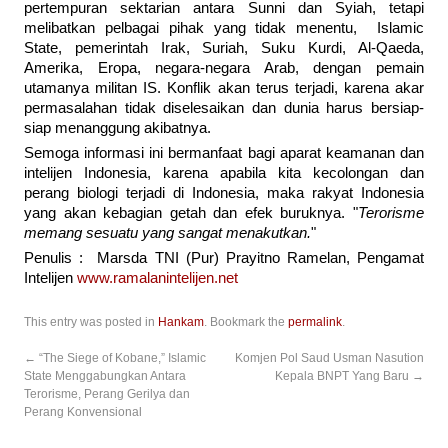
pertempuran sektarian antara Sunni dan Syiah, tetapi
melibatkan pelbagai pihak yang tidak menentu, Islamic
State, pemerintah Irak, Suriah, Suku Kurdi, Al-Qaeda,
Amerika, Eropa, negara-negara Arab, dengan pemain
utamanya militan IS. Konflik akan terus terjadi, karena akar
permasalahan tidak diselesaikan dan dunia harus bersiap-
siap menanggung akibatnya.
Semoga informasi ini bermanfaat bagi aparat keamanan dan
intelijen Indonesia, karena apabila kita kecolongan dan
perang biologi terjadi di Indonesia, maka rakyat Indonesia
yang akan kebagian getah dan efek buruknya. "
Terorisme
memang sesuatu yang sangat menakutkan.
"
Penulis : Marsda TNI (Pur) Prayitno Ramelan, Pengamat
Intelijen
www.ramalanintelijen.net
This entry was posted in
Hankam
. Bookmark the
permalink
.
←
“The Siege of Kobane,” Islamic
Komjen Pol Saud Usman Nasution
State Menggabungkan Antara
Kepala BNPT Yang Baru
→
Terorisme, Perang Gerilya dan
Perang Konvensional