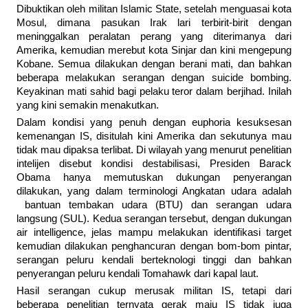
Dibuktikan oleh militan Islamic State, setelah menguasai kota
Mosul, dimana pasukan Irak lari terbirit-birit dengan
meninggalkan peralatan perang yang diterimanya dari
Amerika, kemudian merebut kota Sinjar dan kini mengepung
Kobane. Semua dilakukan dengan berani mati, dan bahkan
beberapa melakukan serangan dengan suicide bombing.
Keyakinan mati sahid bagi pelaku teror dalam berjihad. Inilah
yang kini semakin menakutkan.
Dalam kondisi yang penuh dengan euphoria kesuksesan
kemenangan IS, disitulah kini Amerika dan sekutunya mau
tidak mau dipaksa terlibat. Di wilayah yang menurut penelitian
intelijen disebut kondisi destabilisasi, Presiden Barack
Obama hanya memutuskan dukungan penyerangan
dilakukan, yang dalam terminologi Angkatan udara adalah
bantuan tembakan udara (BTU) dan serangan udara
langsung (SUL). Kedua serangan tersebut, dengan dukungan
air intelligence, jelas mampu melakukan identifikasi target
kemudian dilakukan penghancuran dengan bom-bom pintar,
serangan peluru kendali berteknologi tinggi dan bahkan
penyerangan peluru kendali Tomahawk dari kapal laut.
Hasil serangan cukup merusak militan IS, tetapi dari
beberapa penelitian ternyata gerak maju IS tidak juga