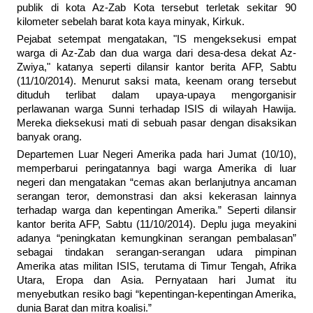
publik di kota Az-Zab Kota tersebut terletak sekitar 90
kilometer sebelah barat kota kaya minyak, Kirkuk.
Pejabat setempat mengatakan, "IS mengeksekusi empat
warga di Az-Zab dan dua warga dari desa-desa dekat Az-
Zwiya," katanya seperti dilansir kantor berita AFP, Sabtu
(11/10/2014). Menurut saksi mata, keenam orang tersebut
dituduh terlibat dalam upaya-upaya mengorganisir
perlawanan warga Sunni terhadap ISIS di wilayah Hawija.
Mereka dieksekusi mati di sebuah pasar dengan disaksikan
banyak orang.
Departemen Luar Negeri Amerika pada hari Jumat (10/10),
memperbarui peringatannya bagi warga Amerika di luar
negeri dan mengatakan “cemas akan berlanjutnya ancaman
serangan teror, demonstrasi dan aksi kekerasan lainnya
terhadap warga dan kepentingan Amerika.” Seperti dilansir
kantor berita AFP, Sabtu (11/10/2014). Deplu juga meyakini
adanya “peningkatan kemungkinan serangan pembalasan”
sebagai tindakan serangan-serangan udara pimpinan
Amerika atas militan ISIS, terutama di Timur Tengah, Afrika
Utara, Eropa dan Asia. Pernyataan hari Jumat itu
menyebutkan resiko bagi “kepentingan-kepentingan Amerika,
dunia Barat dan mitra koalisi.”