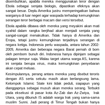
disembuhkan, apabila mereka menggunakan teror dengan
Ebola sebagai senjata biologis, dipastikan efeknya akan
sangat besar. Deplu Amerika justru memperingatkan bahwa
warganya di luar negeri agar waspada terhadap kemungkinan
serangan teror berbagai macam dan versi tersebut.
Ebola apabila dibawa oleh mereka yang meyakini akan mati
syahid dalam rangka berjihad akan menjadi senjata yang
sangat-sangat menakutkan. Tidak hanya di Amerika dan
Eropa, tetapi justru kemungkinan terjadinya serangan di
negara ketiga. Indonesia perlu waspada, antara tahun 2002-
2009, Amerika dan beberapa negara Barat pernah di bom
oleh pembom bunuh diri. Indonesia hanya dipinjam sebagai
palagan tempur saja. Walau target utama warga AS, karena
ini senjata berupa virus, maka kemungkinan penyebaran
akan cepat meluas.
Kesimpulannya, perang antara mereka yang disebut teroris
dengan AS serta sekutu masih akan berlangsung lama.
Kelompok Islamic State kini tidak peduli, siapapun yang
dianggapnya sebagai musuh akan mereka serang. Terbukti
pada eksekusi di pasar kota Az-Zab dan Az-Zwiya, Irak
Utara, yang dibunuh IS adalah warga Irak yang sama-sama
muslim Sunni. Jadi perang di Timur Tengah bukan hanya