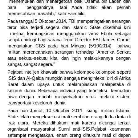
menemukan dan menargetkan baik Osama bin Laden dan
para penggantinya, tapi Anda tidak akan pernah
memecahkan masalah," kata Fairchild.
Pada tanggal 5 Oktober 2014, FBI memperingatkan serangan
teror bisa terjadi segera dan Islamic State diketahui kini
melihat kemungkinan menggunakan virus Ebola sebagai
senjata biologi bagi sarana teror. Direktur FBI James Cornet
mengatakan CBS pada hari Minggu (5/10/2014) bahwa
militan merencanakan serangan terhadap "Amerika Serikat
atau sekutu-sekutu kita, dan ingin melakukannya dengan
sangat, sangat segera."
Pejabat intelijen khawatir bahwa kelompok-kelompok seperti
ISIS dan Al-Qaida mungkin sengaja menginfeksi diri di Afrika
Barat dalam upaya untuk melampiaskan malapetaka di
seluruh dunia. Beberapa individu yang terinfeksi kemudian
bisa dengan mudah menyebarkan virus melalui sistem
transportasi keseluruh dunia.
Pada hari Jumat, 10 Oktober 2014 siang, militan Islamic
State telah mengeksekusi mati sembilan orang di dua kota di
Irak utara. Mereka dihukum mati karena dicurigai terkait
organisasi masyarakat Sunni anti-ISIS.Pejabat keamanan
setempat mengatakan, enam orang dihukum mati di depan