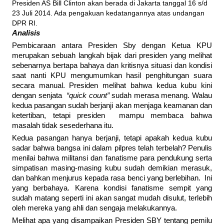
Presiden AS Bill Clinton akan berada di Jakarta tanggal 16 s/d
23 Juli 2014. Ada pengakuan kedatangannya atas undangan
DPR RI.
Analisis
Pembicaraan antara Presiden Sby dengan Ketua KPU
merupakan sebuah langkah bijak dari presiden yang melihat
sebenarnya bertapa bahaya dan kritisnya situasi dan kondisi
saat nanti KPU mengumumkan hasil penghitungan suara
secara manual. Presiden melihat bahwa kedua kubu kini
dengan senjata
“quick count”
sudah merasa menang. Walau
kedua pasangan sudah berjanji akan menjaga keamanan dan
ketertiban, tetapi presiden mampu membaca bahwa
masalah tidak sesederhana itu.
Kedua pasangan hanya berjanji, tetapi apakah kedua kubu
sadar bahwa bangsa ini dalam pilpres telah terbelah? Penulis
menilai bahwa militansi dan fanatisme para pendukung serta
simpatisan masing-masing kubu sudah demikian merasuk,
dan bahkan menjurus kepada rasa benci yang berlebihan. Ini
yang berbahaya. Karena kondisi fanatisme sempit yang
sudah matang seperti ini akan sangat mudah disulut, terlebih
oleh mereka yang ahli dan sengaja melakukannya.
Melihat apa yang disampaikan Presiden SBY tentang pemilu