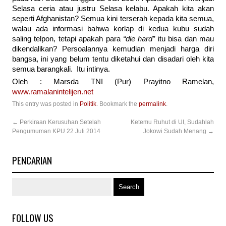
Selasa ceria atau justru Selasa kelabu. Apakah kita akan
seperti Afghanistan? Semua kini terserah kepada kita semua,
walau ada informasi bahwa korlap di kedua kubu sudah
saling telpon, tetapi apakah para
“die hard”
itu bisa dan mau
dikendalikan? Persoalannya kemudian menjadi harga diri
bangsa, ini yang belum tentu diketahui dan disadari oleh kita
semua barangkali. Itu intinya.
Oleh : Marsda TNI (Pur) Prayitno Ramelan,
www.ramalanintelijen.net
This entry was posted in
Politik
. Bookmark the
permalink
.
←
Perkiraan Kerusuhan Setelah
Ketemu Ruhut di UI, Sudahlah
Pengumuman KPU 22 Juli 2014
Jokowi Sudah Menang
→
PENCARIAN
FOLLOW US