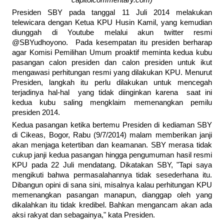
capitolcommentary.com)
Presiden SBY pada tanggal 11 Juli 2014 melakukan
telewicara dengan Ketua KPU Husin Kamil, yang kemudian
diunggah di Youtube melalui akun twitter resmi
@SBYudhoyono. Pada kesempatan itu presiden berharap
agar Komisi Pemilihan Umum proaktif meminta kedua kubu
pasangan calon presiden dan calon presiden untuk ikut
mengawasi perhitungan resmi yang dilakukan KPU. Menurut
Presiden, langkah itu perlu dilakukan untuk mencegah
terjadinya hal-hal yang tidak diinginkan karena saat ini
kedua kubu saling mengklaim memenangkan pemilu
presiden 2014.
Kedua pasangan ketika bertemu Presiden di kediaman SBY
di Cikeas, Bogor, Rabu (9/7/2014) malam memberikan janji
akan menjaga ketertiban dan keamanan. SBY merasa tidak
cukup janji kedua pasangan hingga pengumuman hasil resmi
KPU pada 22 Juli mendatang. Dikatakan SBY, "Tapi saya
mengikuti bahwa permasalahannya tidak sesederhana itu.
Dibangun opini di sana sini, misalnya kalau perhitungan KPU
memenangkan pasangan manapun, dianggap oleh yang
dikalahkan itu tidak kredibel. Bahkan mengancam akan ada
aksi rakyat dan sebagainya," kata Presiden.