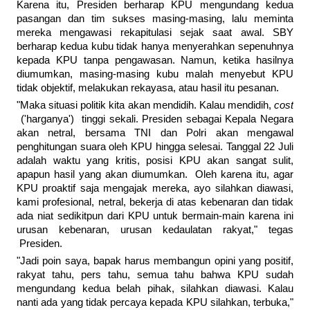
Karena itu, Presiden berharap KPU mengundang kedua
pasangan dan tim sukses masing-masing, lalu meminta
mereka mengawasi rekapitulasi sejak saat awal. SBY
berharap kedua kubu tidak hanya menyerahkan sepenuhnya
kepada KPU tanpa pengawasan. Namun, ketika hasilnya
diumumkan, masing-masing kubu malah menyebut KPU
tidak objektif, melakukan rekayasa, atau hasil itu pesanan.
"Maka situasi politik kita akan mendidih. Kalau mendidih,
cost
('harganya') tinggi sekali. Presiden sebagai Kepala Negara
akan netral, bersama TNI dan Polri akan mengawal
penghitungan suara oleh KPU hingga selesai. Tanggal 22 Juli
adalah waktu yang kritis, posisi KPU akan sangat sulit,
apapun hasil yang akan diumumkan. Oleh karena itu, agar
KPU proaktif saja mengajak mereka, ayo silahkan diawasi,
kami profesional, netral, bekerja di atas kebenaran dan tidak
ada niat sedikitpun dari KPU untuk bermain-main karena ini
urusan kebenaran, urusan kedaulatan rakyat," tegas
Presiden.
"Jadi poin saya, bapak harus membangun opini yang positif,
rakyat tahu, pers tahu, semua tahu bahwa KPU sudah
mengundang kedua belah pihak, silahkan diawasi. Kalau
nanti ada yang tidak percaya kepada KPU silahkan, terbuka,"