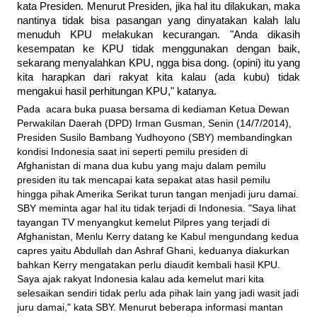
kata Presiden. Menurut Presiden, jika hal itu dilakukan, maka
nantinya tidak bisa pasangan yang dinyatakan kalah lalu
menuduh KPU melakukan kecurangan. "Anda dikasih
kesempatan ke KPU tidak menggunakan dengan baik,
sekarang menyalahkan KPU, ngga bisa dong. (opini) itu yang
kita harapkan dari rakyat kita kalau (ada kubu) tidak
mengakui hasil perhitungan KPU," katanya.
Pada acara buka puasa bersama di kediaman Ketua Dewan
Perwakilan Daerah (DPD) Irman Gusman, Senin (14/7/2014),
Presiden Susilo Bambang Yudhoyono (SBY) membandingkan
kondisi Indonesia saat ini seperti pemilu presiden di
Afghanistan di mana dua kubu yang maju dalam pemilu
presiden itu tak mencapai kata sepakat atas hasil pemilu
hingga pihak Amerika Serikat turun tangan menjadi juru damai.
SBY meminta agar hal itu tidak terjadi di Indonesia. "Saya lihat
tayangan TV menyangkut kemelut Pilpres yang terjadi di
Afghanistan, Menlu Kerry datang ke Kabul mengundang kedua
capres yaitu Abdullah dan Ashraf Ghani, keduanya diakurkan
bahkan Kerry mengatakan perlu diaudit kembali hasil KPU.
Saya ajak rakyat Indonesia kalau ada kemelut mari kita
selesaikan sendiri tidak perlu ada pihak lain yang jadi wasit jadi
juru damai," kata SBY. Menurut beberapa informasi mantan