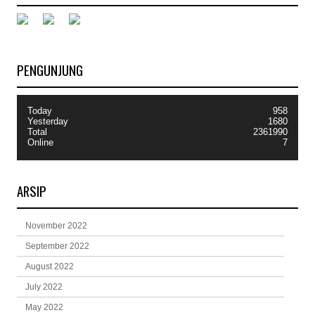
PENGUNJUNG
Today
958
Yesterday
1680
Total
2361990
Online
7
ARSIP
November 2022
September 2022
August 2022
July 2022
May 2022