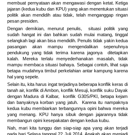
membuat pernyataan akan mengawasi dengan ketat. Ketiga
jajaran (kedua kubu dan KPU) yang akan menentukan situasi
politik akan mendidih atau tidak, telah menganggap ringan
pesan presiden.
Dengan demikian, menurut penulis, situasi politik yang
sudah hangat ini dan bahkan sudah mulai matang, tinggal
selangkah lagi akan bisa mendidih. Penulis tidak yakin kedua
pasangan akan mampu mengendalikan sepenuhnya
pendukung yang tidak terima karena jagonya ditetapkan
kalah. Mereka terlalu menyederhanakan masalah, tidak
mampu membaca situasi bahaya. Sebagai contoh, lihat saja
betapa mudahnya timbul perkelahian antar kampung karena
hal yang sepele.
Selain itu, kita harus ingat terjadinya beberapa konflik keras di
tanah air, konflik di Ambon, konflik Mesuji, konflik suku Dayak
dengan Madura di Kalbar, konflik G30S/PKI, betapa kejam
dan banyaknya korban yang jatuh. Karena itu nampaknya
kedua kubu membiarkan terbangunnya opini bahwa mereka
yang menang. KPU hanya sibuk dengan jajarannya tidak
membangun opini kesepakatan dengan kedua kubu.
Nah, mari kita tunggu dan siap-siap apa yang akan terjadi
pada hari Selasa tanggal 22 Juli 2014. Apakah akan menjadi