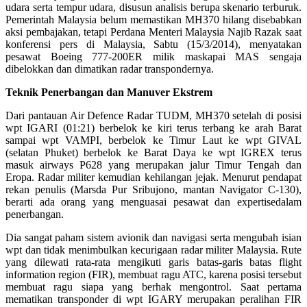
udara serta tempur udara, disusun analisis berupa skenario terburuk.
Pemerintah Malaysia belum memastikan MH370 hilang disebabkan
aksi pembajakan, tetapi Perdana Menteri Malaysia Najib Razak saat
konferensi pers di Malaysia, Sabtu (15/3/2014), menyatakan
pesawat Boeing 777-200ER milik maskapai MAS sengaja
dibelokkan dan dimatikan radar transpondernya.
Teknik Penerbangan dan Manuver Ekstrem
Dari pantauan Air Defence Radar TUDM, MH370 setelah di posisi
wpt IGARI (01:21) berbelok ke kiri terus terbang ke arah Barat
sampai wpt VAMPI, berbelok ke Timur Laut ke wpt GIVAL
(selatan Phuket) berbelok ke Barat Daya ke wpt IGREX terus
masuk airways P628 yang merupakan jalur Timur Tengah dan
Eropa. Radar militer kemudian kehilangan jejak. Menurut pendapat
rekan penulis (Marsda Pur Sribujono, mantan Navigator C-130),
berarti ada orang yang menguasai pesawat dan expertisedalam
penerbangan.
Dia sangat paham sistem avionik dan navigasi serta mengubah isian
wpt dan tidak menimbulkan kecurigaan radar militer Malaysia. Rute
yang dilewati rata-rata mengikuti garis batas-garis batas flight
information region (FIR), membuat ragu ATC, karena posisi tersebut
membuat ragu siapa yang berhak mengontrol. Saat pertama
mematikan transponder di wpt IGARY merupakan peralihan FIR