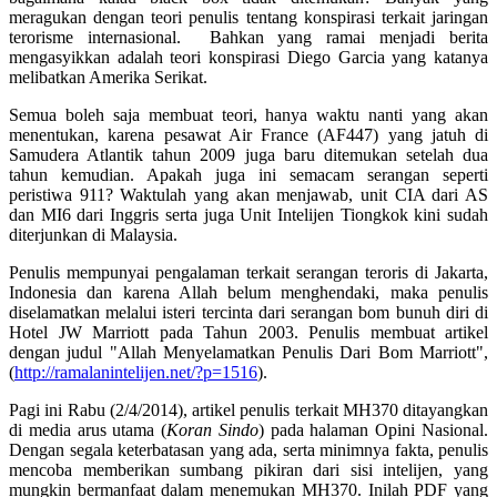
meragukan dengan teori penulis tentang konspirasi terkait jaringan
terorisme internasional. Bahkan yang ramai menjadi berita
mengasyikkan adalah teori konspirasi Diego Garcia yang katanya
melibatkan Amerika Serikat.
Semua boleh saja membuat teori, hanya waktu nanti yang akan
menentukan, karena pesawat Air France (AF447) yang jatuh di
Samudera Atlantik tahun 2009 juga baru ditemukan setelah dua
tahun kemudian. Apakah juga ini semacam serangan seperti
peristiwa 911? Waktulah yang akan menjawab, unit CIA dari AS
dan MI6 dari Inggris serta juga Unit Intelijen Tiongkok kini sudah
diterjunkan di Malaysia.
Penulis mempunyai pengalaman terkait serangan teroris di Jakarta,
Indonesia dan karena Allah belum menghendaki, maka penulis
diselamatkan melalui isteri tercinta dari serangan bom bunuh diri di
Hotel JW Marriott pada Tahun 2003. Penulis membuat artikel
dengan judul "Allah Menyelamatkan Penulis Dari Bom Marriott",
(
http://ramalanintelijen.net/?p=1516
).
Pagi ini Rabu (2/4/2014), artikel penulis terkait MH370 ditayangkan
di media arus utama (
Koran Sindo
) pada halaman Opini Nasional.
Dengan segala keterbatasan yang ada, serta minimnya fakta, penulis
mencoba memberikan sumbang pikiran dari sisi intelijen, yang
mungkin bermanfaat dalam menemukan MH370. Inilah PDF yang