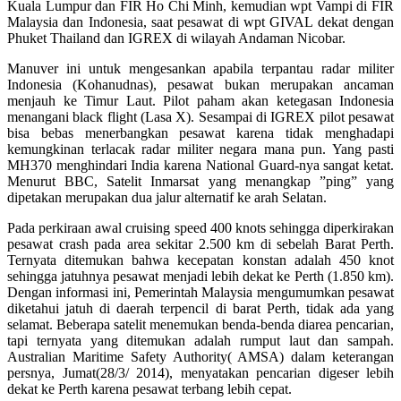
Kuala Lumpur dan FIR Ho Chi Minh, kemudian wpt Vampi di FIR
Malaysia dan Indonesia, saat pesawat di wpt GIVAL dekat dengan
Phuket Thailand dan IGREX di wilayah Andaman Nicobar.
Manuver ini untuk mengesankan apabila terpantau radar militer
Indonesia (Kohanudnas), pesawat bukan merupakan ancaman
menjauh ke Timur Laut. Pilot paham akan ketegasan Indonesia
menangani black flight (Lasa X). Sesampai di IGREX pilot pesawat
bisa bebas menerbangkan pesawat karena tidak menghadapi
kemungkinan terlacak radar militer negara mana pun. Yang pasti
MH370 menghindari India karena National Guard-nya sangat ketat.
Menurut BBC, Satelit Inmarsat yang menangkap ”ping” yang
dipetakan merupakan dua jalur alternatif ke arah Selatan.
Pada perkiraan awal cruising speed 400 knots sehingga diperkirakan
pesawat crash pada area sekitar 2.500 km di sebelah Barat Perth.
Ternyata ditemukan bahwa kecepatan konstan adalah 450 knot
sehingga jatuhnya pesawat menjadi lebih dekat ke Perth (1.850 km).
Dengan informasi ini, Pemerintah Malaysia mengumumkan pesawat
diketahui jatuh di daerah terpencil di barat Perth, tidak ada yang
selamat. Beberapa satelit menemukan benda-benda diarea pencarian,
tapi ternyata yang ditemukan adalah rumput laut dan sampah.
Australian Maritime Safety Authority( AMSA) dalam keterangan
persnya, Jumat(28/3/ 2014), menyatakan pencarian digeser lebih
dekat ke Perth karena pesawat terbang lebih cepat.