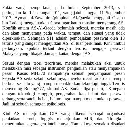
Fakta yang memperkuat, pada bulan September 2013, saat
peringatan ke 12 serangan 911, yang jatuh tanggal 11 September
2013, Ayman al-Zawahiri (pimpinan Al-Qaeda pengganti Osama
bin Laden) mengeluarkan fatwa agar kaum muslim menyerang AS.
Konflik antara AS-Al-Qaeda belumlah selesai, mereka masih ada
dan akan menyerang pada waktu, tempat, dan situasi yang tidak
diperkirakan. Serangan 911 adalah pembajakan pesawat oleh 18
teroris yang sangat mengejutkan AS, di luar perkiraan. Kini timbul
pertanyaan, apabila terkait dengan teroris, mengapa pesawat
Malaysia yang dibajak dan apa kaitan dengan AS.
Sesuai dengan teori terorisme, mereka melakukan aksi untuk
melakukan misi sebagai instrumen pengadilan atau menyampaikan
pesan. Kasus MH370 nampaknya sebuah penyampaian pesan
kepada AS serta sekutu-sekutunya, mereka masih ada dan mampu
berbuat sesuatu yang mampu menaklukkan teknologi tinggi. Teroris
menyerang Boeing777, simbol AS. Sudah tiga pekan, 28 negara
dengan teknologi canggih, pengerahan kapal laut dan pesawat
terbang serta satelit hebat, belum juga mampu menemukan pesawat.
Jadi ini sebuah serangan psikologis.
Kini AS menerjunkan CIA yang dikenal sebagai organisasi
peniadaan teroris, Inggris menerjunkan MI6, dan Tiongkok
menerjunkan agen-agen intelijennya. Tampaknya semakin disadari