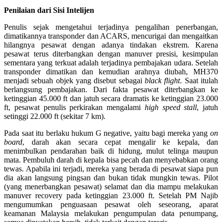
Penilaian dari Sisi Intelijen
Penulis sejak mengetahui terjadinya pengalihan penerbangan,
dimatikannya transponder dan ACARS, mencurigai dan mengaitkan
hilangnya pesawat dengan adanya tindakan ekstrem. Karena
pesawat terus diterbangkan dengan manuver presisi, kesimpulan
sementara yang terkuat adalah terjadinya pembajakan udara. Setelah
transponder dimatikan dan kemudian arahnya diubah, MH370
menjadi sebuah objek yang disebut sebagai
black flight
. Saat itulah
berlangsung pembajakan. Dari fakta pesawat diterbangkan ke
ketinggian 45.000 ft dan jatuh secara dramatis ke ketinggian 23.000
ft, pesawat penulis perkirakan mengalami
high speed stall
, jatuh
setinggi 22.000 ft (sekitar 7 km).
Pada saat itu berlaku hukum G negative, yaitu bagi mereka yang
on
board
, darah akan secara cepat mengalir ke kepala, dan
menimbulkan pendarahan baik di hidung, mulut telinga maupun
mata. Pembuluh darah di kepala bisa pecah dan menyebabkan orang
tewas. Apabila ini terjadi, mereka yang berada di pesawat siapa pun
dia akan langsung pingsan dan bukan tidak mungkin tewas. Pilot
(yang menerbangkan pesawat) selamat dan dia mampu melakukan
manuver recovery pada ketinggian 23.000 ft. Setelah PM Najib
mengumumkan penguasaan pesawat oleh seseorang, aparat
keamanan Malaysia melakukan pengumpulan data penumpang,