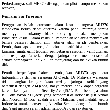
Perbedaannya, stall MH370 disengaja, dan pilot mampu melakukan
recovery.
Penilaian Sisi Terorisme
Penggunaan istilah terorisme dalam kasus hilangnya MH370
tampaknya belum dapat diterima karena pada umumnya semua
menunggu ditemukannya black box yang dikatakan merupakan
kunci dari kasus. Dalam kasus ini Pemerintah Malaysia menyatakan
bahwa pesawat diambil alih, artinya telah terjadi pembajakan.
Pembajakan apabila menjadi sebuah motif bisa terkait dengan
kriminal, minta uang tebusan, pembebasan seseorang yang ditahan,
akan tetapi apabila terkait dengan jaringan terorisme internasional
artinya pembajakan untuk tujuan menyerang dan melakukan bunuh
diri.
Penulis berpendapat bahwa pembajakan MH370 agak erat
hubungannya dengan serangan Al-Qaeda. Di Malaysia walaupun
tidak diangkat ke permukaan terdapat jaringan radikal yang
berafiliasi dengan Al-Qaeda, hanya mereka tidak dapat bergerak
karena ketatnya Internal Security Act (ISA). Pada beberapa tahun
lalu, dua tokoh Al Qaeda yang beroperasi di Indonesia (Dr Azhari
dan Noordin M Top) adalah warga Malaysia yang melatih teroris
Indonesia untuk menyerang Amerika Serikat dengan bom bunuh
diri. Yang mereka serang adalah simbol AS dan sekutunya.