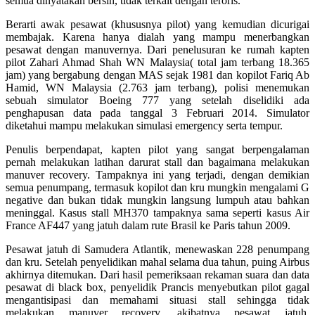
semua dinyatakan bersih, tidak terkait dengan teroris.
Berarti awak pesawat (khususnya pilot) yang kemudian dicurigai
membajak. Karena hanya dialah yang mampu menerbangkan
pesawat dengan manuvernya. Dari penelusuran ke rumah kapten
pilot Zahari Ahmad Shah WN Malaysia( total jam terbang 18.365
jam) yang bergabung dengan MAS sejak 1981 dan kopilot Fariq Ab
Hamid, WN Malaysia (2.763 jam terbang), polisi menemukan
sebuah simulator Boeing 777 yang setelah diselidiki ada
penghapusan data pada tanggal 3 Februari 2014. Simulator
diketahui mampu melakukan simulasi emergency serta tempur.
Penulis berpendapat, kapten pilot yang sangat berpengalaman
pernah melakukan latihan darurat stall dan bagaimana melakukan
manuver recovery. Tampaknya ini yang terjadi, dengan demikian
semua penumpang, termasuk kopilot dan kru mungkin mengalami G
negative dan bukan tidak mungkin langsung lumpuh atau bahkan
meninggal. Kasus stall MH370 tampaknya sama seperti kasus Air
France AF447 yang jatuh dalam rute Brasil ke Paris tahun 2009.
Pesawat jatuh di Samudera Atlantik, menewaskan 228 penumpang
dan kru. Setelah penyelidikan mahal selama dua tahun, puing Airbus
akhirnya ditemukan. Dari hasil pemeriksaan rekaman suara dan data
pesawat di black box, penyelidik Prancis menyebutkan pilot gagal
mengantisipasi dan memahami situasi stall sehingga tidak
melakukan manuver recovery, akibatnya pesawat jatuh.