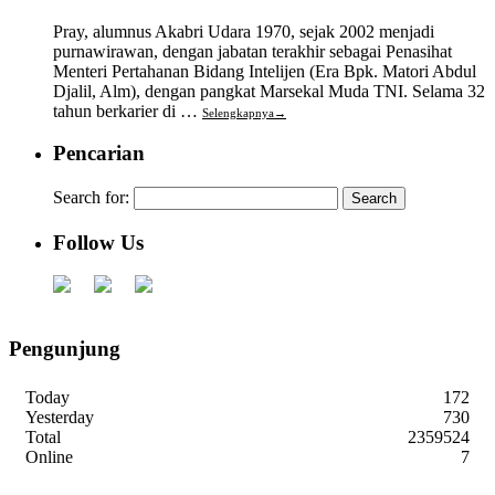
Pray, alumnus Akabri Udara 1970, sejak 2002 menjadi
purnawirawan, dengan jabatan terakhir sebagai Penasihat
Menteri Pertahanan Bidang Intelijen (Era Bpk. Matori Abdul
Djalil, Alm), dengan pangkat Marsekal Muda TNI. Selama 32
tahun berkarier di …
Selengkapnya
→
Pencarian
Search for:
Follow Us
Pengunjung
Today
172
Yesterday
730
Total
2359524
Online
7