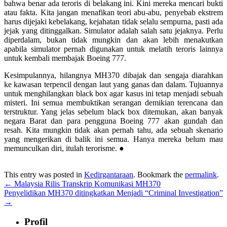
bahwa benar ada teroris di belakang ini. Kini mereka mencari bukti
atau fakta. Kita jangan menafikan teori abu-abu, penyebab ekstrem
harus dijejaki kebelakang, kejahatan tidak selalu sempurna, pasti ada
jejak yang ditinggalkan. Simulator adalah salah satu jejaknya. Perlu
diperdalam, bukan tidak mungkin dan akan lebih menakutkan
apabila simulator pernah digunakan untuk melatih teroris lainnya
untuk kembali membajak Boeing 777.
Kesimpulannya, hilangnya MH370 dibajak dan sengaja diarahkan
ke kawasan terpencil dengan laut yang ganas dan dalam. Tujuannya
untuk menghilangkan black box agar kasus ini tetap menjadi sebuah
misteri. Ini semua membuktikan serangan demikian terencana dan
terstruktur. Yang jelas sebelum black box ditemukan, akan banyak
negara Barat dan para pengguna Boeing 777 akan gundah dan
resah. Kita mungkin tidak akan pernah tahu, ada sebuah skenario
yang mengerikan di balik ini semua. Hanya mereka belum mau
memunculkan diri, itulah terorisme. ●
This entry was posted in
Kedirgantaraan
. Bookmark the
permalink
.
←
Malaysia Rilis Transkrip Komunikasi MH370
Penyelidikan MH370 ditingkatkan Menjadi “Criminal Investigation”
→
Profil