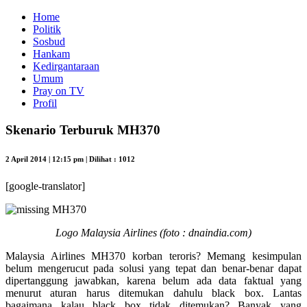
Home
Politik
Sosbud
Hankam
Kedirgantaraan
Umum
Pray on TV
Profil
Skenario Terburuk MH370
2 April 2014 | 12:15 pm | Dilihat : 1012
[google-translator]
Logo Malaysia Airlines (foto : dnaindia.com)
Malaysia Airlines MH370 korban teroris? Memang kesimpulan
belum mengerucut pada solusi yang tepat dan benar-benar dapat
dipertanggung jawabkan, karena belum ada data faktual yang
menurut aturan harus ditemukan dahulu black box. Lantas
bagaimana kalau black box tidak ditemukan? Banyak yang