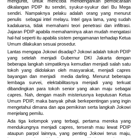
menguntit, untuk mencoba mendengarkan pembicaraan
dikalangan PDIP itu sendiri, syukur-syukur dari Bu Mega
sendiri. Nampaknya pelaku adalah orang yang menurut
penulis sebagai intel melayu. Intel gaya lama, yang sudah
kadaluarsa, tidak memahami teori penetrasi dan infiltrasi.
Jajaran PDIP apabila memahaminya akan mudah mengatasi
hal-hal seperti itu apabila sistem pengamanan terhadap Ketua
Umum dilakukan sesuai prosedur.
Lantas mengapa Jokowi disadap? Jokowi adalah tokoh PDIP
yang setelah menjadi Gubernur DKI Jakarta dengan
beberapa langkah simpatiknya kemudian menjadi salah satu
tokoh yang diidolakan oleh masyarakat, menjadi capres
bayangan dan menjadi media darling. Menurut beberapa
lembaga survei, elektabilitasnya menjadi yang terkuat
dibandingkan para tokoh senior yang akan maju sebagai
capres. Nah, dengan masih misteriusnya keputusan Ketua
Umum PDIP, maka banyak pihak berkepentingan yang ingin
mengetahui dimana dan apa pemikiran serta langkah Jokowi
menjelang pemilu.
Ada tiga kelompok yang terbagi, pertama mereka yang
mendukungnya menjadi capres, terserah mau lewat PDIP
ataupun parpol lainnya, yang penting Jokowi terus maju,