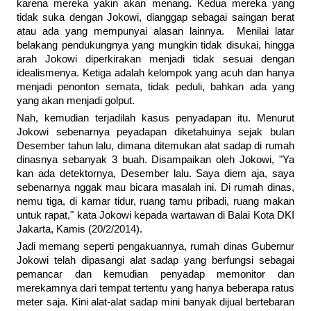
karena mereka yakin akan menang. Kedua mereka yang
tidak suka dengan Jokowi, dianggap sebagai saingan berat
atau ada yang mempunyai alasan lainnya. Menilai latar
belakang pendukungnya yang mungkin tidak disukai, hingga
arah Jokowi diperkirakan menjadi tidak sesuai dengan
idealismenya. Ketiga adalah kelompok yang acuh dan hanya
menjadi penonton semata, tidak peduli, bahkan ada yang
yang akan menjadi golput.
Nah, kemudian terjadilah kasus penyadapan itu. Menurut
Jokowi sebenarnya peyadapan diketahuinya sejak bulan
Desember tahun lalu, dimana ditemukan alat sadap di rumah
dinasnya sebanyak 3 buah. Disampaikan oleh Jokowi, "Ya
kan ada detektornya, Desember lalu. Saya diem aja, saya
sebenarnya nggak mau bicara masalah ini. Di rumah dinas,
nemu tiga, di kamar tidur, ruang tamu pribadi, ruang makan
untuk rapat," kata Jokowi kepada wartawan di Balai Kota DKI
Jakarta, Kamis (20/2/2014).
Jadi memang seperti pengakuannya, rumah dinas Gubernur
Jokowi telah dipasangi alat sadap yang berfungsi sebagai
pemancar dan kemudian penyadap memonitor dan
merekamnya dari tempat tertentu yang hanya beberapa ratus
meter saja. Kini alat-alat sadap mini banyak dijual bertebaran