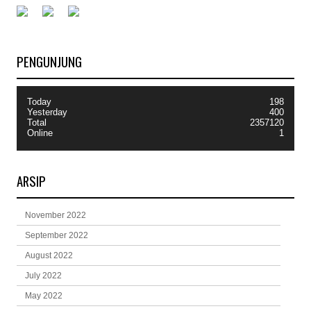
PENGUNJUNG
Today
198
Yesterday
400
Total
2357120
Online
1
ARSIP
November 2022
September 2022
August 2022
July 2022
May 2022