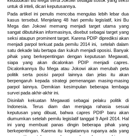
kedudukan Bu Mega serta Jokowi sebagai sosok yang seksi
untuk di inteli, dicari keputusannya.
Pada artikel ini penulis mencoba mengulas lebih lebar dua
kasus tersebut. Menjelang 48 hari pemilu legislatif, kini Bu
Mega dan Jokowi memang menjadi target utama yang
sangat dibutuhkan informasinya, disebut sebagai target yang
seksi ataupun prominent target. Karena PDIP diprediksi akan
menjadi parpol terkuat pada pemilu 2014 ini, setelah dalam
satu dekade lalu bertapa dan kukuh menjadi oposisi. Banyak
pihak yang berkepentingan dengan keputusan Megawati,
siapa yang akan dicalonkan PDIP menjadi capres.
Dicalonkannya Bu Mega atau Jokowi akan merubah peta
politik serta posisi parpol lainnya dan jelas itu akan
berpengaruh kepada strategi pemenangan masing-masing
parpol lainnya. Demikian kesimpulan beberapa lembaga
survei pada akhir-akhir ini.
Disinilah kekuatan Megawati sebagai pelaku politik di
Indonesia. Terus diam dan menjaga rahasia sesuai
keputusan yang dibuat, bahwa capres PDIP baru akan
diumumkan setelah pemilu legislatif tanggal 9 April 2014. Hal
ini yang membuat panas dingin beberapa pihak yang
berkepentingan. Karena itu kegiatannya rupanya ada yang