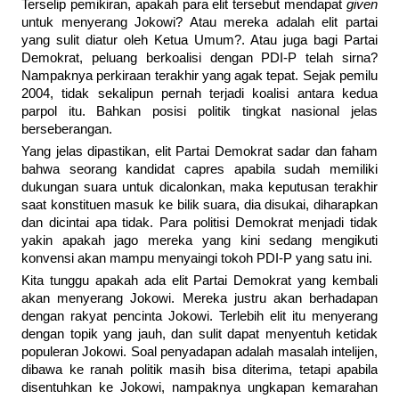
Terselip pemikiran, apakah para elit tersebut mendapat
given
untuk menyerang Jokowi? Atau mereka adalah elit partai
yang sulit diatur oleh Ketua Umum?. Atau juga bagi Partai
Demokrat, peluang berkoalisi dengan PDI-P telah sirna?
Nampaknya perkiraan terakhir yang agak tepat. Sejak pemilu
2004, tidak sekalipun pernah terjadi koalisi antara kedua
parpol itu. Bahkan posisi politik tingkat nasional jelas
berseberangan.
Yang jelas dipastikan, elit Partai Demokrat sadar dan faham
bahwa seorang kandidat capres apabila sudah memiliki
dukungan suara untuk dicalonkan, maka keputusan terakhir
saat konstituen masuk ke bilik suara, dia disukai, diharapkan
dan dicintai apa tidak. Para politisi Demokrat menjadi tidak
yakin apakah jago mereka yang kini sedang mengikuti
konvensi akan mampu menyaingi tokoh PDI-P yang satu ini.
Kita tunggu apakah ada elit Partai Demokrat yang kembali
akan menyerang Jokowi. Mereka justru akan berhadapan
dengan rakyat pencinta Jokowi. Terlebih elit itu menyerang
dengan topik yang jauh, dan sulit dapat menyentuh ketidak
populeran Jokowi. Soal penyadapan adalah masalah intelijen,
dibawa ke ranah politik masih bisa diterima, tetapi apabila
disentuhkan ke Jokowi, nampaknya ungkapan kemarahan