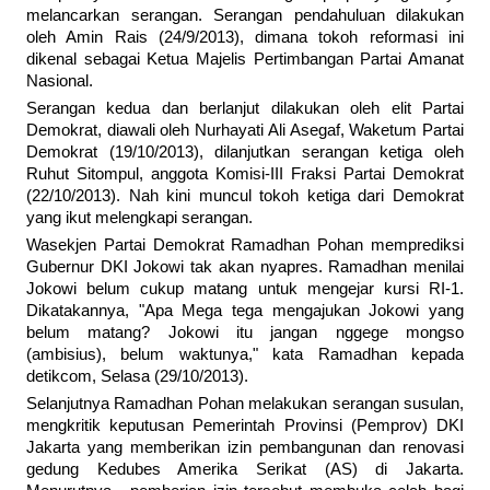
melancarkan serangan. Serangan pendahuluan dilakukan
oleh Amin Rais (24/9/2013), dimana tokoh reformasi ini
dikenal sebagai Ketua Majelis Pertimbangan Partai Amanat
Nasional.
Serangan kedua dan berlanjut dilakukan oleh elit Partai
Demokrat, diawali oleh Nurhayati Ali Asegaf, Waketum Partai
Demokrat (19/10/2013), dilanjutkan serangan ketiga oleh
Ruhut Sitompul, anggota Komisi-III Fraksi Partai Demokrat
(22/10/2013). Nah kini muncul tokoh ketiga dari Demokrat
yang ikut melengkapi serangan.
Wasekjen Partai Demokrat Ramadhan Pohan memprediksi
Gubernur DKI Jokowi tak akan nyapres. Ramadhan menilai
Jokowi belum cukup matang untuk mengejar kursi RI-1.
Dikatakannya, "Apa Mega tega mengajukan Jokowi yang
belum matang? Jokowi itu jangan nggege mongso
(ambisius), belum waktunya," kata Ramadhan kepada
detikcom, Selasa (29/10/2013).
Selanjutnya Ramadhan Pohan melakukan serangan susulan,
mengkritik keputusan Pemerintah Provinsi (Pemprov) DKI
Jakarta yang memberikan izin pembangunan dan renovasi
gedung Kedubes Amerika Serikat (AS) di Jakarta.