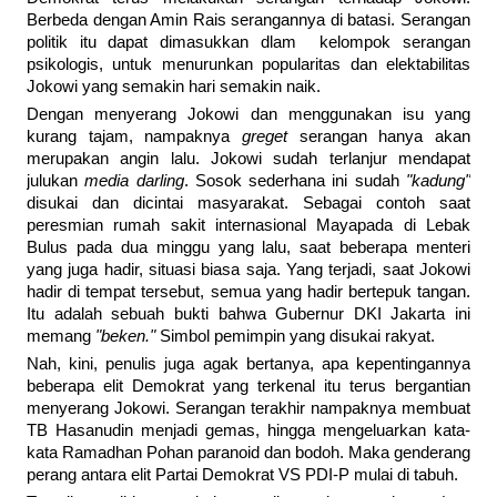
Berbeda dengan Amin Rais serangannya di batasi. Serangan
politik itu dapat dimasukkan dlam kelompok serangan
psikologis, untuk menurunkan popularitas dan elektabilitas
Jokowi yang semakin hari semakin naik.
Dengan menyerang Jokowi dan menggunakan isu yang
kurang tajam, nampaknya
greget
serangan hanya akan
merupakan angin lalu. Jokowi sudah terlanjur mendapat
julukan
media darling
. Sosok sederhana ini sudah
"kadung"
disukai dan dicintai masyarakat. Sebagai contoh saat
peresmian rumah sakit internasional Mayapada di Lebak
Bulus pada dua minggu yang lalu, saat beberapa menteri
yang juga hadir, situasi biasa saja. Yang terjadi, saat Jokowi
hadir di tempat tersebut, semua yang hadir bertepuk tangan.
Itu adalah sebuah bukti bahwa Gubernur DKI Jakarta ini
memang
"beken."
Simbol pemimpin yang disukai rakyat.
Nah, kini, penulis juga agak bertanya, apa kepentingannya
beberapa elit Demokrat yang terkenal itu terus bergantian
menyerang Jokowi. Serangan terakhir nampaknya membuat
TB Hasanudin menjadi gemas, hingga mengeluarkan kata-
kata Ramadhan Pohan paranoid dan bodoh. Maka genderang
perang antara elit Partai Demokrat VS PDI-P mulai di tabuh.