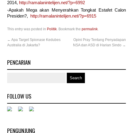
2014,
http://ramalanintelijen.net/?p=6992
-Apakah Mega akan Menyerahkan Tongkat Estafet Calon
Presiden?,
http://ramalanintelijen.net/?p=6915
This entry was posted in
Politik
. Bookmark the
permalink
.
←
Apa Target Spionase Kedubes
Opini Pray Tentang Penyadapan
Australia di Jakarta?
NSA dan ASD di Harian Sindo
→
PENCARIAN
FOLLOW US
PENGUNJUNG