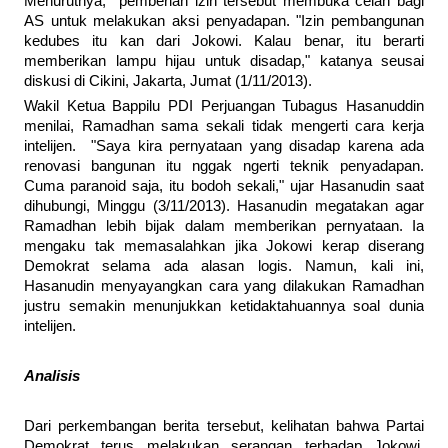
Menurutnya, pemberian izin tersebut membuka celah bagi
AS untuk melakukan aksi penyadapan. "Izin pembangunan
kedubes itu kan dari Jokowi. Kalau benar, itu berarti
memberikan lampu hijau untuk disadap," katanya seusai
diskusi di Cikini, Jakarta, Jumat (1/11/2013).
Wakil Ketua Bappilu PDI Perjuangan Tubagus Hasanuddin
menilai, Ramadhan sama sekali tidak mengerti cara kerja
intelijen. "Saya kira pernyataan yang disadap karena ada
renovasi bangunan itu nggak ngerti teknik penyadapan.
Cuma paranoid saja, itu bodoh sekali," ujar Hasanudin saat
dihubungi, Minggu (3/11/2013). Hasanudin megatakan agar
Ramadhan lebih bijak dalam memberikan pernyataan. Ia
mengaku tak memasalahkan jika Jokowi kerap diserang
Demokrat selama ada alasan logis. Namun, kali ini,
Hasanudin menyayangkan cara yang dilakukan Ramadhan
justru semakin menunjukkan ketidaktahuannya soal dunia
intelijen.
Analisis
Dari perkembangan berita tersebut, kelihatan bahwa Partai
Demokrat terus melakukan serangan terhadap Jokowi.