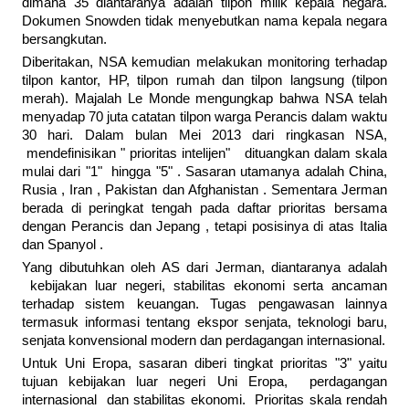
dimana 35 diantaranya adalah tilpon milik kepala negara.
Dokumen Snowden tidak menyebutkan nama kepala negara
bersangkutan.
Diberitakan, NSA kemudian melakukan monitoring terhadap
tilpon kantor, HP, tilpon rumah dan tilpon langsung (tilpon
merah). Majalah Le Monde mengungkap bahwa NSA telah
menyadap 70 juta catatan tilpon warga Perancis dalam waktu
30 hari. Dalam bulan Mei 2013 dari ringkasan NSA,
mendefinisikan " prioritas intelijen" dituangkan dalam skala
mulai dari "1" hingga "5" . Sasaran utamanya adalah China,
Rusia , Iran , Pakistan dan Afghanistan . Sementara Jerman
berada di peringkat tengah pada daftar prioritas bersama
dengan Perancis dan Jepang , tetapi posisinya di atas Italia
dan Spanyol .
Yang dibutuhkan oleh AS dari Jerman, diantaranya adalah
kebijakan luar negeri, stabilitas ekonomi serta ancaman
terhadap sistem keuangan. Tugas pengawasan lainnya
termasuk informasi tentang ekspor senjata, teknologi baru,
senjata konvensional modern dan perdagangan internasional.
Untuk Uni Eropa, sasaran diberi tingkat prioritas "3" yaitu
tujuan kebijakan luar negeri Uni Eropa, perdagangan
internasional dan stabilitas ekonomi. Prioritas skala rendah