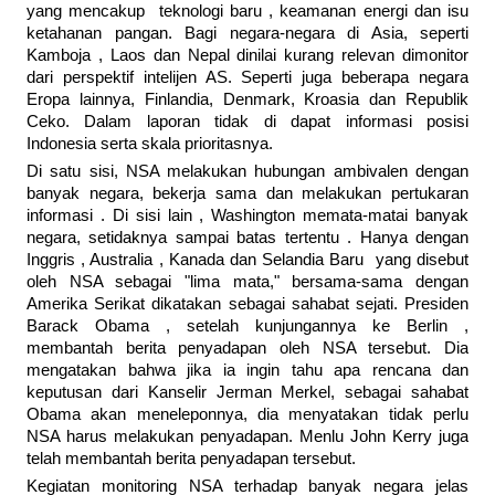
yang mencakup teknologi baru , keamanan energi dan isu
ketahanan pangan. Bagi negara-negara di Asia, seperti
Kamboja , Laos dan Nepal dinilai kurang relevan dimonitor
dari perspektif intelijen AS. Seperti juga beberapa negara
Eropa lainnya, Finlandia, Denmark, Kroasia dan Republik
Ceko. Dalam laporan tidak di dapat informasi posisi
Indonesia serta skala prioritasnya.
Di satu sisi, NSA melakukan hubungan ambivalen dengan
banyak negara, bekerja sama dan melakukan pertukaran
informasi . Di sisi lain , Washington memata-matai banyak
negara, setidaknya sampai batas tertentu . Hanya dengan
Inggris , Australia , Kanada dan Selandia Baru yang disebut
oleh NSA sebagai "lima mata," bersama-sama dengan
Amerika Serikat dikatakan sebagai sahabat sejati. Presiden
Barack Obama , setelah kunjungannya ke Berlin ,
membantah berita penyadapan oleh NSA tersebut. Dia
mengatakan bahwa jika ia ingin tahu apa rencana dan
keputusan dari Kanselir Jerman Merkel, sebagai sahabat
Obama akan meneleponnya, dia menyatakan tidak perlu
NSA harus melakukan penyadapan. Menlu John Kerry juga
telah membantah berita penyadapan tersebut.
Kegiatan monitoring NSA terhadap banyak negara jelas