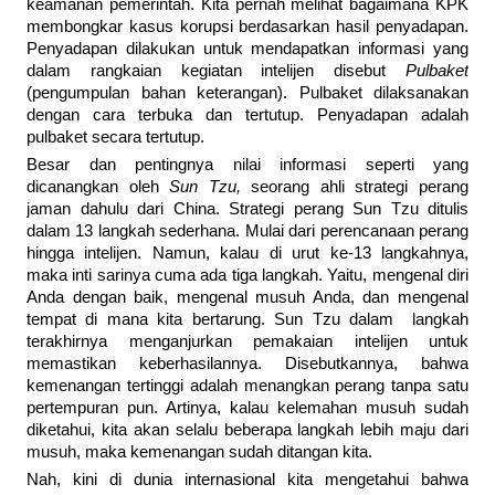
keamanan pemerintah. Kita pernah melihat bagaimana KPK
membongkar kasus korupsi berdasarkan hasil penyadapan.
Penyadapan dilakukan untuk mendapatkan informasi yang
dalam rangkaian kegiatan intelijen disebut
Pulbaket
(pengumpulan bahan keterangan). Pulbaket dilaksanakan
dengan cara terbuka dan tertutup. Penyadapan adalah
pulbaket secara tertutup.
Besar dan pentingnya nilai informasi seperti yang
dicanangkan oleh
Sun Tzu,
seorang ahli strategi perang
jaman dahulu dari China. Strategi perang Sun Tzu ditulis
dalam 13 langkah sederhana. Mulai dari perencanaan perang
hingga intelijen. Namun, kalau di urut ke-13 langkahnya,
maka inti sarinya cuma ada tiga langkah. Yaitu, mengenal diri
Anda dengan baik, mengenal musuh Anda, dan mengenal
tempat di mana kita bertarung. Sun Tzu dalam langkah
terakhirnya menganjurkan pemakaian intelijen untuk
memastikan keberhasilannya. Disebutkannya, bahwa
kemenangan tertinggi adalah menangkan perang tanpa satu
pertempuran pun. Artinya, kalau kelemahan musuh sudah
diketahui, kita akan selalu beberapa langkah lebih maju dari
musuh, maka kemenangan sudah ditangan kita.
Nah, kini di dunia internasional kita mengetahui bahwa