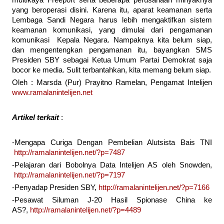
multikaya Freeport serta beberapa perusahaan minyaknya
yang beroperasi disini. Karena itu, aparat keamanan serta
Lembaga Sandi Negara harus lebih mengaktifkan sistem
keamanan komunikasi, yang dimulai dari pengamanan
komunikasi Kepala Negara. Nampaknya kita belum siap,
dan mengentengkan pengamanan itu, bayangkan SMS
Presiden SBY sebagai Ketua Umum Partai Demokrat saja
bocor ke media. Sulit terbantahkan, kita memang belum siap.
Oleh : Marsda (Pur) Prayitno Ramelan, Pengamat Intelijen
www.ramalanintelijen.net
Artikel terkait
:
-Mengapa Curiga Dengan Pembelian Alutsista Bais TNI
http://ramalanintelijen.net/?p=7487
-Pelajaran dari Bobolnya Data Intelijen AS oleh Snowden,
http://ramalanintelijen.net/?p=7197
-Penyadap Presiden SBY,
http://ramalanintelijen.net/?p=7166
-Pesawat Siluman J-20 Hasil Spionase China ke
AS?,
http://ramalanintelijen.net/?p=4489