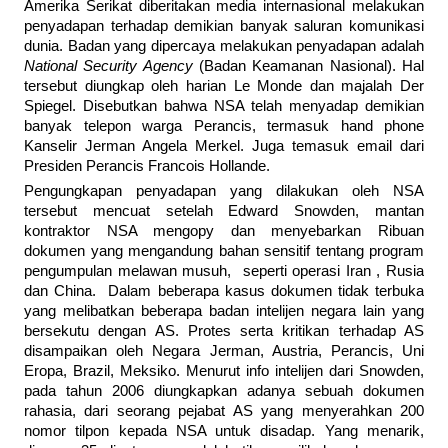
Amerika Serikat diberitakan media internasional melakukan
penyadapan terhadap demikian banyak saluran komunikasi
dunia. Badan yang dipercaya melakukan penyadapan adalah
National Security Agency
(Badan Keamanan Nasional). Hal
tersebut diungkap oleh harian Le Monde dan majalah Der
Spiegel. Disebutkan bahwa NSA telah menyadap demikian
banyak telepon warga Perancis, termasuk hand phone
Kanselir Jerman Angela Merkel. Juga temasuk email dari
Presiden Perancis Francois Hollande.
Pengungkapan penyadapan yang dilakukan oleh NSA
tersebut mencuat setelah Edward Snowden, mantan
kontraktor NSA mengopy dan menyebarkan Ribuan
dokumen yang mengandung bahan sensitif tentang program
pengumpulan melawan musuh, seperti operasi Iran , Rusia
dan China. Dalam beberapa kasus dokumen tidak terbuka
yang melibatkan beberapa badan intelijen negara lain yang
bersekutu dengan AS. Protes serta kritikan terhadap AS
disampaikan oleh Negara Jerman, Austria, Perancis, Uni
Eropa, Brazil, Meksiko. Menurut info intelijen dari Snowden,
pada tahun 2006 diungkapkan adanya sebuah dokumen
rahasia, dari seorang pejabat AS yang menyerahkan 200
nomor tilpon kepada NSA untuk disadap. Yang menarik,