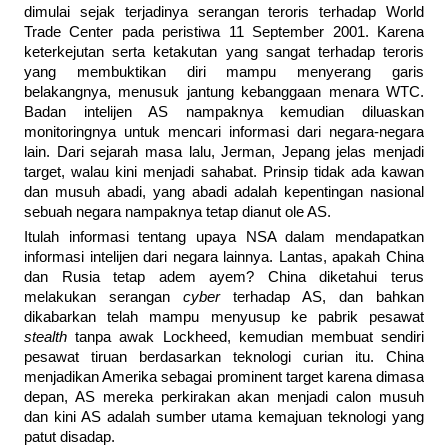
dimulai sejak terjadinya serangan teroris terhadap World
Trade Center pada peristiwa 11 September 2001. Karena
keterkejutan serta ketakutan yang sangat terhadap teroris
yang membuktikan diri mampu menyerang garis
belakangnya, menusuk jantung kebanggaan menara WTC.
Badan intelijen AS nampaknya kemudian diluaskan
monitoringnya untuk mencari informasi dari negara-negara
lain. Dari sejarah masa lalu, Jerman, Jepang jelas menjadi
target, walau kini menjadi sahabat. Prinsip tidak ada kawan
dan musuh abadi, yang abadi adalah kepentingan nasional
sebuah negara nampaknya tetap dianut ole AS.
Itulah informasi tentang upaya NSA dalam mendapatkan
informasi intelijen dari negara lainnya. Lantas, apakah China
dan Rusia tetap adem ayem? China diketahui terus
melakukan serangan
cyber
terhadap AS, dan bahkan
dikabarkan telah mampu menyusup ke pabrik pesawat
stealth
tanpa awak Lockheed, kemudian membuat sendiri
pesawat tiruan berdasarkan teknologi curian itu. China
menjadikan Amerika sebagai prominent target karena dimasa
depan, AS mereka perkirakan akan menjadi calon musuh
dan kini AS adalah sumber utama kemajuan teknologi yang
patut disadap.