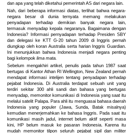
dan apa yang telah diketahui pemerintah AS dari negara lain.
Nah, dari beberapa informasi diatas, terlihat bahwa negara-
negara besar di dunia ternyata memang melakukan
penyadapan terhadap demikian banyak negara lain,
termasuk menyadap kepala negaranya. Bagaimana dengan
Indonesia? Informasi pernyadapan terhadap Presiden SBY
dan delegasi ke KTT G-20 tahun 2009 di Inggris pernah
diungkap oleh koran Australia serta harian Inggris Guardian.
Ini menunjukkan bahwa Indonesia menjadi negara penting
bagi kelompok
lima mata.
Sebelum mengakhiri artikel, penulis pada tahun 1987 saat
bertugas di Kantor Athan RI Wellington, New Zealand pernah
mendapat informasi intelijen tentang penyadapan terhadap
pejabat Indonesia. Di Australia terdapat sebuah unit yang
terdiri sekitar 300 ahli sandi dan bahasa yang bertugas
menyadap, memonitor komunikasi di Indonesia yang saat itu
melalui satelit Palapa. Para ahli itu menguasai bahasa daerah
Indonesia yang populer (Jawa, Sunda, Batak misalnya)
kemudian menerjemahkan ke bahasa Inggris. Pada saat itu
komunikasi masih jadul, internet belum aktif seperti masa
kini, HP belum masuk ke pasaran Indonesia. Karena itu
mudah memonitor tilpon seluruh pejabat sipil dan militer