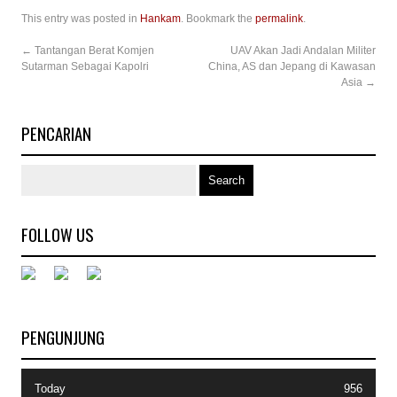
This entry was posted in
Hankam
. Bookmark the
permalink
.
←
Tantangan Berat Komjen
UAV Akan Jadi Andalan Militer
Sutarman Sebagai Kapolri
China, AS dan Jepang di Kawasan
Asia
→
PENCARIAN
FOLLOW US
PENGUNJUNG
Today
956