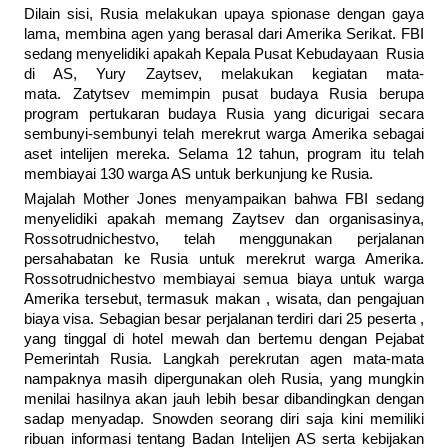
Dilain sisi, Rusia melakukan upaya spionase dengan gaya
lama, membina agen yang berasal dari Amerika Serikat. FBI
sedang menyelidiki apakah Kepala Pusat Kebudayaan Rusia
di AS, Yury Zaytsev, melakukan kegiatan mata-
mata. Zatytsev memimpin pusat budaya Rusia berupa
program pertukaran budaya Rusia yang dicurigai secara
sembunyi-sembunyi telah merekrut warga Amerika sebagai
aset intelijen mereka. Selama 12 tahun, program itu telah
membiayai 130 warga AS untuk berkunjung ke Rusia.
Majalah Mother Jones menyampaikan bahwa FBI sedang
menyelidiki apakah memang Zaytsev dan organisasinya,
Rossotrudnichestvo, telah menggunakan perjalanan
persahabatan ke Rusia untuk merekrut warga Amerika.
Rossotrudnichestvo membiayai semua biaya untuk warga
Amerika tersebut, termasuk makan , wisata, dan pengajuan
biaya visa. Sebagian besar perjalanan terdiri dari 25 peserta ,
yang tinggal di hotel mewah dan bertemu dengan Pejabat
Pemerintah Rusia. Langkah perekrutan agen mata-mata
nampaknya masih dipergunakan oleh Rusia, yang mungkin
menilai hasilnya akan jauh lebih besar dibandingkan dengan
sadap menyadap. Snowden seorang diri saja kini memiliki
ribuan informasi tentang Badan Intelijen AS serta kebijakan