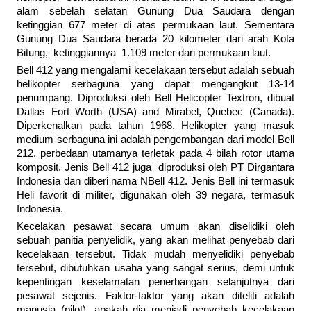
alam sebelah selatan Gunung Dua Saudara dengan
ketinggian 677 meter di atas permukaan laut. Sementara
Gunung Dua Saudara berada 20 kilometer dari arah Kota
Bitung, ketinggiannya 1.109 meter dari permukaan laut.
Bell 412 yang mengalami kecelakaan tersebut adalah sebuah
helikopter serbaguna yang dapat mengangkut 13-14
penumpang. Diproduksi oleh Bell Helicopter Textron, dibuat
Dallas Fort Worth (USA) and Mirabel, Quebec (Canada).
Diperkenalkan pada tahun 1968. Helikopter yang masuk
medium serbaguna ini adalah pengembangan dari model Bell
212, perbedaan utamanya terletak pada 4 bilah rotor utama
komposit. Jenis Bell 412 juga diproduksi oleh PT Dirgantara
Indonesia dan diberi nama NBell 412. Jenis Bell ini termasuk
Heli favorit di militer, digunakan oleh 39 negara, termasuk
Indonesia.
Kecelakan pesawat secara umum akan diselidiki oleh
sebuah panitia penyelidik, yang akan melihat penyebab dari
kecelakaan tersebut. Tidak mudah menyelidiki penyebab
tersebut, dibutuhkan usaha yang sangat serius, demi untuk
kepentingan keselamatan penerbangan selanjutnya dari
pesawat sejenis. Faktor-faktor yang akan diteliti adalah
manusia (pilot), apakah dia menjadi penyebab kecelakaan