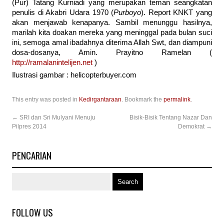
(Pur) Tatang Kurniadi yang merupakan teman seangkatan
penulis di Akabri Udara 1970 (
Purboyo
). Report KNKT yang
akan menjawab kenapanya. Sambil menunggu hasilnya,
marilah kita doakan mereka yang meninggal pada bulan suci
ini, semoga amal ibadahnya diterima Allah Swt, dan diampuni
dosa-dosanya, Amin. Prayitno Ramelan (
http://ramalanintelijen.net
)
Ilustrasi gambar : helicopterbuyer.com
This entry was posted in
Kedirgantaraan
. Bookmark the
permalink
.
←
SRI dan Sri Mulyani Menuju
Bisik-Bisik Tentang Nazar Dan
Pilpres 2014
Demokrat
→
PENCARIAN
FOLLOW US