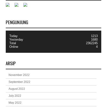
PENGUNJUNG
Today
1213
Yesterday
1680
Total
2362245
Online
4
ARSIP
November 2022
September 2022
August 2022
July 2022
May 2022