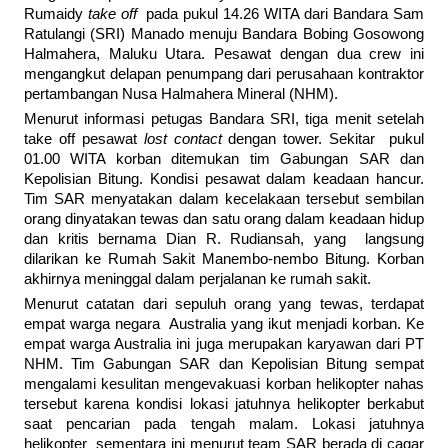
Rumaidy
take off
pada pukul 14.26 WITA dari Bandara Sam
Ratulangi (SRI) Manado menuju Bandara Bobing Gosowong
Halmahera, Maluku Utara. Pesawat dengan dua crew ini
mengangkut delapan penumpang dari perusahaan kontraktor
pertambangan Nusa Halmahera Mineral (NHM).
Menurut informasi petugas Bandara SRI, tiga menit setelah
take off pesawat
lost contact
dengan tower. Sekitar pukul
01.00 WITA korban ditemukan tim Gabungan SAR dan
Kepolisian Bitung. Kondisi pesawat dalam keadaan hancur.
Tim SAR menyatakan dalam kecelakaan tersebut sembilan
orang dinyatakan tewas dan satu orang dalam keadaan hidup
dan kritis bernama Dian R. Rudiansah, yang langsung
dilarikan ke Rumah Sakit Manembo-nembo Bitung. Korban
akhirnya meninggal dalam perjalanan ke rumah sakit.
Menurut catatan dari sepuluh orang yang tewas, terdapat
empat warga negara Australia yang ikut menjadi korban. Ke
empat warga Australia ini juga merupakan karyawan dari PT
NHM. Tim Gabungan SAR dan Kepolisian Bitung sempat
mengalami kesulitan mengevakuasi korban helikopter nahas
tersebut karena kondisi lokasi jatuhnya helikopter berkabut
saat pencarian pada tengah malam. Lokasi jatuhnya
helikopter sementara ini menurut team SAR berada di cagar