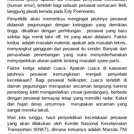
(
human error
), terlebih bagi sebuah pesawat semacam Bell,
tanggung jawab berada pada Edy Poerwanto.
Penyelidik akan memeriksa mengingat jatuhnya pesawat
didaerah pegunungan dengan ketinggian yang demikian
tinggi, dikaitkan dengan perhitungan pesawat yang baru
sekitar tiga menit take off. Ini yang akan didalami. Faktor
kedua adalah masalah material, apakah ada masalah teknis,
menyangkut gangguan dari pesawat itu sendiri. Banyak dari
perusahaan penerbangan yang suka menyederhanakan
menyepelekan aturan pabrik tentang masalah
spare parts
.
Faktor ketiga adalah cuaca. Apakah cuaca di kawasan
jatuhnya pesawat kemungkinan menjadi penyebab
kecelakaan? Bagi pesawat helikopter, cuaca terlebih di
daerah pegunungan merupakan ancaman langsung karena
penerbang lebih mengandalkan
visual
(pandangan), berbeda
dengan pesawat bersayap tetap yang memiliki radar. Kabut
dan hujan deras umumnya merupakan ancaman yang
sangat mereka takuti.
Mari kita tunggu, hasil penyelidikan kecelakaan pesawat
yang akan dilakukan oleh Komite Nasional Keselamatan
Transportasi (KNKT), dimana ketuanya adalah Marsda TNI