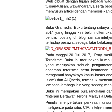
Web dibuat dengan tujuan sebagai wa
tulisan-tulisan, wawancaranya serta beb
menyusun artikel dengan memosisikan di
Buku Gramedia. Buku tentang raibnya p
2014 yang hingga kini belum ditemukan
penulis posting di blog ramalaninteli
terhadap pesawat sebagai latar belakan
Pada tanggal 20 Juli 2017, Pray meril
Terorisme. Buku ini merupakan kumpula
yang merupakan sebuah pengamatan i
ancaman terorisme serta keamanan ba
mengamati banyaknya kasus-kasus ancam
Islam) dan Al-Qaeda, termasuk mencant
lembaga-lembaga lain yang sedang menjab
Buku ini merupakan pula rangkaian dari 
“Intelijen Bertawaf, Teroris Malaysia Da
Penulis menyertakan perkiraan unsur 
Intelligence pada situs CIA, intelijen me