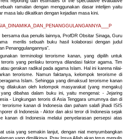
rrent reporting dan estimates of the speculative evaluative
ebuah ramalan dengan menggunakan dasar intelijen yaitu
r masa lalu dikaitkan dengan kejadian masa kini.
bersama dua penulis lainnya, ProfDR Obsitar Sinaga, Guru
a merilis sebuah buku hasil kolaborasi dengan judul
dan Penanggulangannya".
gunakan terminologi terorisme kanan, yang dipilih untuk
eroris yang perilaku terornya dilandasi faktor agama. Tim
atau gerakan radikal pada agama Islam. Hal ini karena nilai-
narkan terorisme. Namun faktanya, kelompok terorisme di
beragama Islam. Sehingga yang dimaksud terorisme kanan
yang dilakukan oleh kelompok masyarakat (yang mengaku)
ng dibahas dalam buku ini, yaitu mengenai: - Jejaring
nesia - Lingkungan teroris di Asia Tenggara umumnya dan di
 terorisme kanan di Indonesia dan paham salafi jihadi ISIS
rer di Indonesia - Aktor dan aksi teror di Indonesia sejak
e kanan di Indonesia melalui penyelarasan persepsi atas
gat usia yang semakin lanjut, dengan niat menyumbangkan
alaman yang dimilikinya, Pray Insya Allah akan terus menulis