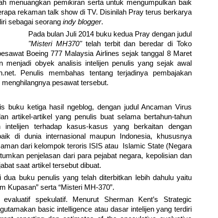
dah menuangkan pemikiran serta untuk mengumpulkan baik
erapa rekaman talk show di TV. Disinilah Pray terus berkarya
ri sebagai seorang
indy blogger
.
Pada bulan Juli 2014 buku kedua Pray dengan judul
"Misteri MH370"
telah terbit dan beredar di Toko
esawat Boeing 777 Malaysia Airlines sejak tanggal 8 Maret
 menjadi obyek analisis intelijen penulis yang sejak awal
jen.net. Penulis membahas tentang terjadinya pembajakan
g menghilangnya pesawat tersebut.
is buku ketiga hasil ngeblog, dengan judul Ancaman Virus
n artikel-artikel yang penulis buat selama bertahun-tahun
ntelijen terhadap kasus-kasus yang berkaitan dengan
ik di dunia internasional maupun Indonesia, khususnya
an dari kelompok teroris ISIS atau Islamic State (Negara
umkan penjelasan dari para pejabat negara, kepolisian dan
at saat artikel tersebut dibuat.
dua buku penulis yang telah diterbitkan lebih dahulu yaitu
lam Kupasan” serta “Misteri MH-370”.
evaluatif spekulatif. Menurut Sherman Kent’s Strategic
ngutamakan basic intelligence atau dasar intelijen yang terdiri