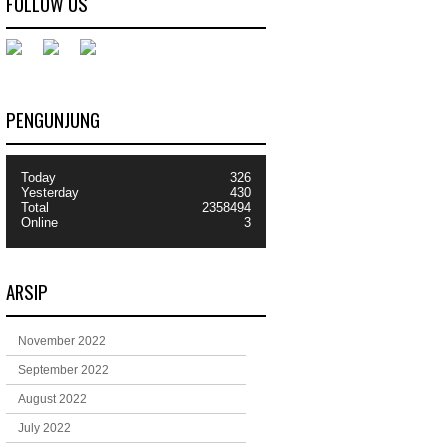
FOLLOW US
PENGUNJUNG
Today
326
Yesterday
430
Total
2358494
Online
3
ARSIP
November 2022
September 2022
August 2022
July 2022