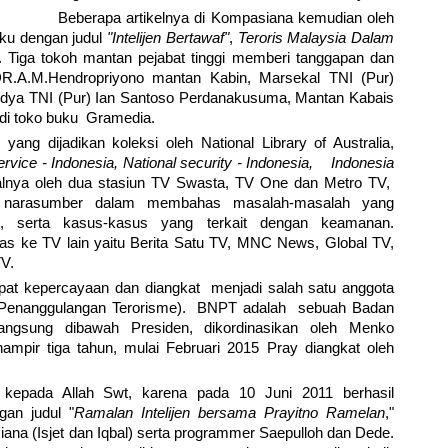
Beberapa artikelnya di Kompasiana kemudian oleh
ku dengan judul
"Intelijen Bertawaf"
,
Teroris Malaysia Dalam
. Tiga tokoh mantan pejabat tinggi memberi tanggapan dan
 DR.A.M.Hendropriyono mantan Kabin, Marsekal TNI (Pur)
ya TNI (Pur) Ian Santoso Perdanakusuma, Mantan Kabais
 di toko buku Gramedia.
yang dijadikan koleksi oleh National Library of Australia,
service - Indonesia, National security - Indonesia, Indonesia
lnya oleh dua stasiun TV Swasta, TV One dan Metro TV,
u narasumber dalam membahas masalah-masalah yang
en, serta kasus-kasus yang terkait dengan keamanan.
s ke TV lain yaitu Berita Satu TV, MNC News, Global TV,
V.
pat kepercayaan dan diangkat menjadi salah satu anggota
 Penanggulangan Terorisme). BNPT adalah sebuah Badan
angsung dibawah Presiden, dikordinasikan oleh Menko
mpir tiga tahun, mulai Februari 2015 Pray diangkat oleh
r kepada Allah Swt, karena pada 10 Juni 2011 berhasil
an judul "
Ramalan Intelijen bersama Prayitno Ramelan
,"
ana (Isjet dan Iqbal) serta programmer Saepulloh dan Dede.