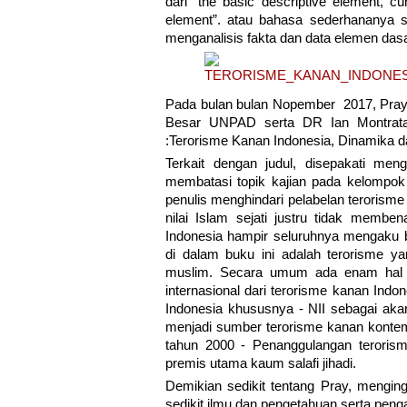
dari “the basic descriptive element, cu
element”. atau bahasa sederhananya s
menganalisis fakta dan data elemen dasa
Pada bulan bulan Nopember 2017, Pray 
Besar UNPAD serta DR Ian Montratam
:Terorisme Kanan Indonesia, Dinamika 
Terkait dengan judul, disepakati meng
membatasi topik kajian pada kelompok t
penulis menghindari pelabelan terorisme 
nilai Islam sejati justru tidak membe
Indonesia hampir seluruhnya mengaku 
di dalam buku ini adalah terorisme 
muslim. Secara umum ada enam hal ya
internasional dari terorisme kanan Indo
Indonesia khususnya - NII sebagai akar
menjadi sumber terorisme kanan kontempo
tahun 2000 - Penanggulangan terorism
premis utama kaum salafi jihadi.
Demikian sedikit tentang Pray, mengin
sedikit ilmu dan pengetahuan serta peng