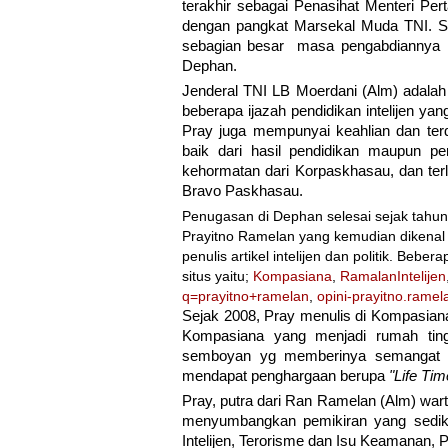
terakhir sebagai Penasihat Menteri Pert
dengan pangkat Marsekal Muda TNI. Se
sebagian besar masa pengabdiannya da
Dephan.
Jenderal TNI LB Moerdani (Alm) adalah t
beberapa ijazah pendidikan intelijen yan
Pray juga mempunyai keahlian dan terd
baik dari hasil pendidikan maupun pe
kehormatan dari Korpaskhasau, dan te
Bravo Paskhasau.
Penugasan di Dephan selesai sejak tahun
Prayitno Ramelan yang kemudian dikenal
penulis artikel intelijen dan politik. Beb
situs yaitu;
Kompasiana
,
RamalanIntelijen
q=prayitno+ramelan
,
opini-prayitno.ramel
Sejak 2008, Pray menulis di Kompasian
Kompasiana yang menjadi rumah ting
semboyan yg memberinya semangat d
mendapat penghargaan berupa
"Life Ti
Pray, putra dari Ran Ramelan (Alm) wart
menyumbangkan pemikiran yang sediki
Intelijen, Terorisme dan Isu Keamanan, P