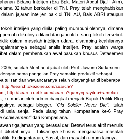
ahanan Bidang Intelijen (Era Bpk. Matori Abdul Djalil, Alm),
lama 32 tahun berkarier di TNI, Pray telah menghabiskan
lam jajaran intelijen baik di TNI AU, Bais ABRI ataupun
okoh intelijen yang dinilai paling mumpuni olehnya, dimana
g pernah diikutinya ditandatangani oleh sang tokoh tersebut.
idik dalam masalah intelijen udara, disamping keahliannya
ngalamannya sebagai analis intelijen. Pray adalah warga
rlibat dalam pembentukan awal pasukan khusus Detasemen
 2005, setelah Menhan dijabat oleh Prof. Juwono Sudarsono.
 dengan nama panggilan Pray semakin produktif sebagai
erapa tulisan dan wawancaranya selain ditayangkan di beberapa
,
http://search.okezone.com/search/?
an
,
http://search.detik.com/search?query=prayitno+ramelan
a, kemudian oleh admin diangkat menjadi Bapak Publik Blog
galnya sebagai blogger.
"Old Soldier Never Die"
, itulah
i usia senja. Pada ulang tahun Kompasiana ke-6 Pray
me Achievement"
dari Kompasiana.
awan tiga jaman yang berasal dari Betawi terus aktif menulis
t diketahuinya. Tulisannya khusus menganalisa masalah
olitik, Kedirgantaraan, Sosial, dan masalah umum lainnya.