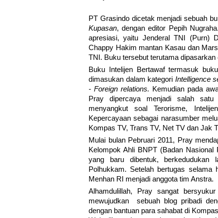
PT Grasindo dicetak menjadi sebuah bu
Kupasan
, dengan editor Pepih Nugraha
apresiasi, yaitu Jenderal TNI (Purn)
Chappy Hakim mantan Kasau dan Marsd
TNI. Buku tersebut terutama dipasarkan
Buku Intelijen Bertawaf termasuk buku 
dimasukan dalam kategori
Intelligence 
- Foreign relations.
Kemudian pada awa
Pray dipercaya menjadi salah sat
menyangkut soal Terorisme, Intelij
Kepercayaan sebagai narasumber melua
Kompas TV, Trans TV, Net TV dan Jak T
Mulai bulan Pebruari 2011, Pray menda
Kelompok Ahli BNPT (Badan Nasional
yang baru dibentuk, berkedudukan l
Polhukkam. Setelah bertugas selama ha
Menhan RI menjadi anggota tim Anstra.
Alhamdulillah, Pray sangat bersyuku
mewujudkan sebuah blog pribadi deng
dengan bantuan para sahabat di Kompasi