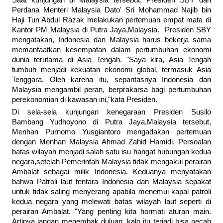
Saat kunjungan di Malaysia tersebut, Presiden SBY dan
Perdana Menteri Malaysia Dato' Sri Mohammad Najib bin
Haji Tun Abdul Razak melakukan pertemuan empat mata di
Kantor PM Malaysia di Putra Jaya,Malaysia. Presiden SBY
mengatakan, Indonesia dan Malaysia harus bekerja sama
memanfaatkan kesempatan dalam pertumbuhan ekonomi
dunia terutama di Asia Tengah. "Saya kira, Asia Tengah
tumbuh menjadi kekuatan ekonomi global, termasuk Asia
Tenggara. Oleh karena itu, sepantasnya Indonesia dan
Malaysia mengambil peran, berprakarsa bagi pertumbuhan
perekonomian di kawasan ini,"kata Presiden.
Di sela-sela kunjungan kenegaraan Presiden Susilo
Bambang Yudhoyono di Putra Jaya,Malaysia tersebut,
Menhan Purnomo Yusgiantoro mengadakan pertemuan
dengan Menhan Malaysia Ahmad Zahid Hamidi. Persoalan
batas wilayah menjadi salah satu isu hangat hubungan kedua
negara,setelah Pemerintah Malaysia tidak mengakui perairan
Ambalat sebagai milik Indonesia. Keduanya menyatakan
bahwa Patroli laut tentara Indonesia dan Malaysia sepakat
untuk tidak saling menyerang apabila menemui kapal patroli
kedua negara yang melewati batas wilayah laut seperti di
perairan Ambalat. "Yang penting kita hormati aturan main.
Artinya jangan menembak duluan, kalo itu terjadi bisa pecah