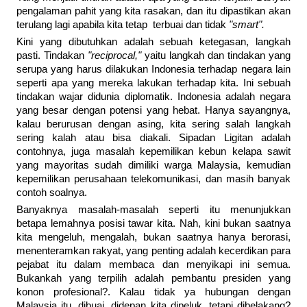
pengalaman pahit yang kita rasakan, dan itu dipastikan akan
terulang lagi apabila kita tetap terbuai dan tidak
"smart".
Kini yang dibutuhkan adalah sebuah ketegasan, langkah
pasti. Tindakan
"reciprocal,"
yaitu langkah dan tindakan yang
serupa yang harus dilakukan Indonesia terhadap negara lain
seperti apa yang mereka lakukan terhadap kita. Ini sebuah
tindakan wajar didunia diplomatik. Indonesia adalah negara
yang besar dengan potensi yang hebat. Hanya sayangnya,
kalau berurusan dengan asing, kita sering salah langkah
sering kalah atau bisa diakali. Sipadan Ligitan adalah
contohnya, juga masalah kepemilikan kebun kelapa sawit
yang mayoritas sudah dimiliki warga Malaysia, kemudian
kepemilikan perusahaan telekomunikasi, dan masih banyak
contoh soalnya.
Banyaknya masalah-masalah seperti itu menunjukkan
betapa lemahnya posisi tawar kita. Nah, kini bukan saatnya
kita mengeluh, mengalah, bukan saatnya hanya berorasi,
menenteramkan rakyat, yang penting adalah kecerdikan para
pejabat itu dalam membaca dan menyikapi ini semua.
Bukankah yang terpilih adalah pembantu presiden yang
konon profesional?. Kalau tidak ya hubungan dengan
Malaysia itu, dibuai, didepan kita dipeluk, tetapi dibelakang?