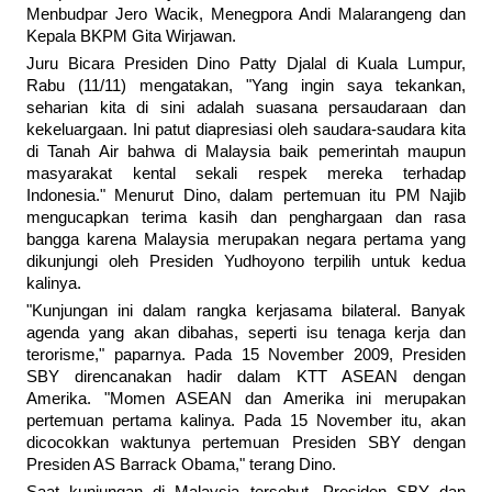
Menbudpar Jero Wacik, Menegpora Andi Malarangeng dan
Kepala BKPM Gita Wirjawan.
Juru Bicara Presiden Dino Patty Djalal di Kuala Lumpur,
Rabu (11/11) mengatakan, "Yang ingin saya tekankan,
seharian kita di sini adalah suasana persaudaraan dan
kekeluargaan. Ini patut diapresiasi oleh saudara-saudara kita
di Tanah Air bahwa di Malaysia baik pemerintah maupun
masyarakat kental sekali respek mereka terhadap
Indonesia." Menurut Dino, dalam pertemuan itu PM Najib
mengucapkan terima kasih dan penghargaan dan rasa
bangga karena Malaysia merupakan negara pertama yang
dikunjungi oleh Presiden Yudhoyono terpilih untuk kedua
kalinya.
"Kunjungan ini dalam rangka kerjasama bilateral. Banyak
agenda yang akan dibahas, seperti isu tenaga kerja dan
terorisme," paparnya. Pada 15 November 2009, Presiden
SBY direncanakan hadir dalam KTT ASEAN dengan
Amerika. "Momen ASEAN dan Amerika ini merupakan
pertemuan pertama kalinya. Pada 15 November itu, akan
dicocokkan waktunya pertemuan Presiden SBY dengan
Presiden AS Barrack Obama," terang Dino.