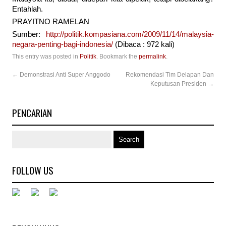
Entahlah.
PRAYITNO RAMELAN
Sumber:
http://politik.kompasiana.com/2009/11/14/malaysia-
negara-penting-bagi-indonesia/
(Dibaca : 972 kali)
This entry was posted in
Politik
. Bookmark the
permalink
.
←
Demonstrasi Anti Super Anggodo
Rekomendasi Tim Delapan Dan
Keputusan Presiden
→
PENCARIAN
FOLLOW US