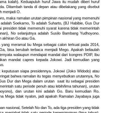
ma kalah). Keduapuluh huruf Jawa itu mudah diberi huruf
. Ditambah tanda di depan atau dibelakang yang disebut
ah menjadi O.
oro, maka ramalan urutan pimpinan nasional yang memenuhi
 adalah Soekarno, To adalah Suharto, (BJ Habibie, Gus Dur
i presiden tidak memenuhi syarat karena tidak memerintah
hunan), No selanjutnya adalah Susilo Bambang Yudhoyono.
n akhiran Go atau Ga.
jen yang meramal bu Mega sebagai calon terkuat pada 2014,
 Ga, bisa berubah terbaca menjadi Mego. Apakah beliaulah
rnyata walaupun mendapat mandat dari kongres PDIP, Ibu
an mandat capres kepada Jokowi. Jadi kemudian yang
wo.
 keputusan siapa presidennya. Jokowi (Joko Widodo) atau
ringat bahwa ramalan itu tegas menyebutkan urutannya, No
, Gus Dur dan Mega dalam urutan saat itu sebagai presiden
rintah satu periode penuh atau lebih/lima tahunan), urutan
oyono), dan urutan kini adalah Go. Baru kemudian Ro.
rena Mega tidak nyalon, jadi apakah Ramalan Jayabaya juga
nan nasional, Setelah No dan To, ada tiga presiden yang tidak
 menjabat tidak satu periode kepemimpinan (lima tahun).