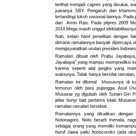
terlihat menjadi capres yang disukai, w
juaranya SBY. Pengaruh dan kharis
tertandingi tokoh nasional lainnya. Pad
dan Amin Rais. Pada pilpres 2009 Me
2014 Mega masih unggul elektabilitasnya
Nah, selain hasil penelitian dengan f
dimana ramalannya banyak dipercaya 
mengisyaratkan urutan presiden Indones
Ramalan dibuat oleh Prabu Jayabay
Jayabaya"
yang mampu memprediksi keja
karena seperti alat jangka yang ma
waktunya. Tidak hanya bersifat ramalan, 
Ramalan ini dikenal khususnya di ka
temurun oleh para pujangga. Asal Usu
Musasar yg digubah oleh Sunan Giri Pr
jelas bunyi bait pertama kitab Musa
ramalan-ramalan tersebut.
Ramalannya yang dikaitkan dengan
Notonagoro. Noto berarti menata, nago
sebagai orang yang memiliki kemampua
huruf Jawa yaitu
honocoroko
(ada utu