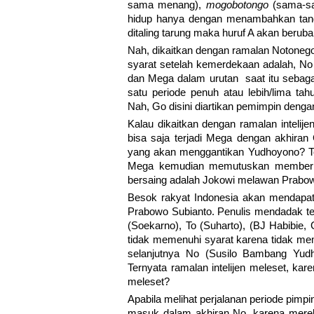
sama menang),
mogobotongo
(sama-sa
hidup hanya dengan menambahkan tanda
ditaling tarung maka huruf A akan berub
Nah, dikaitkan dengan ramalan Notoneg
syarat setelah kemerdekaan adalah, No
dan Mega dalam urutan saat itu sebaga
satu periode penuh atau lebih/lima ta
Nah, Go disini diartikan pemimpin denga
Kalau dikaitkan dengan ramalan inteli
bisa saja terjadi Mega dengan akhiran
yang akan menggantikan Yudhoyono? Te
Mega kemudian memutuskan memberik
bersaing adalah Jokowi melawan Prabo
Besok rakyat Indonesia akan mendapat
Prabowo Subianto. Penulis mendadak te
(Soekarno), To (Suharto), (BJ Habibie
tidak memenuhi syarat karena tidak meme
selanjutnya No (Susilo Bambang Yudh
Ternyata ramalan intelijen meleset, ka
meleset?
Apabila melihat perjalanan periode pimpi
masuk dalam akhiran No, karena mereka