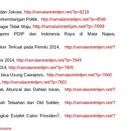
4 dan Jokowi,
http://ramalanintelijen.net/?p=8218
erkembangan Politik,
http://ramalanintelijen.net/?p=8546
http://ramalanintelijen.net/?p=7899
agar Tidak Maju,
pres PDIP dan Indonesia Raya di Mata Najwa,
ker Terkuat pada Pemilu 2014,
http://ramalanintelijen.net/?
es 2014,
http://ramalanintelijen.net/?p=7849
2014,
http://ramalanintelijen.net/?p=7805
a bisa Usung Cawapres,
http://ramalanintelijen.net/?p=7660
,
http://ramalanintelijen.net/?p=7601
ati, Aburizal dan Dahlan Iskan,
http://ramalanintelijen.net/?
ah Telaahan dari Old Soldier,
http://ramalanintelijen.net/?
gkat Estafet Calon Presiden?,
http://ramalanintelijen.net/?
rmalink
.