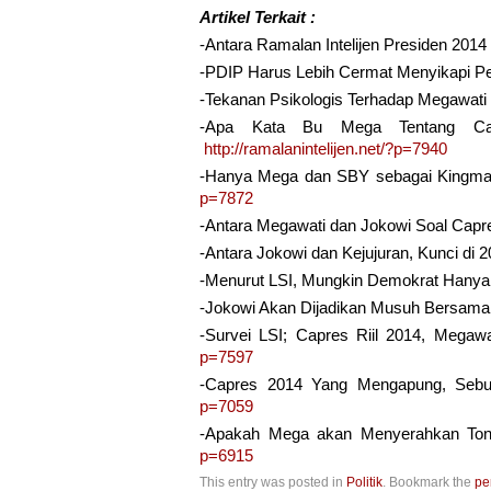
Artikel Terkait :
-Antara Ramalan Intelijen Presiden 201
-PDIP Harus Lebih Cermat Menyikapi P
-Tekanan Psikologis Terhadap Megawati 
-Apa Kata Bu Mega Tentang Ca
http://ramalanintelijen.net/?p=7940
-Hanya Mega dan SBY sebagai Kingma
p=7872
-Antara Megawati dan Jokowi Soal Capr
-Antara Jokowi dan Kejujuran, Kunci di 
-Menurut LSI, Mungkin Demokrat Hany
-Jokowi Akan Dijadikan Musuh Bersama
-Survei LSI; Capres Riil 2014, Megaw
p=7597
-Capres 2014 Yang Mengapung, Sebu
p=7059
-Apakah Mega akan Menyerahkan Ton
p=6915
This entry was posted in
Politik
. Bookmark the
pe