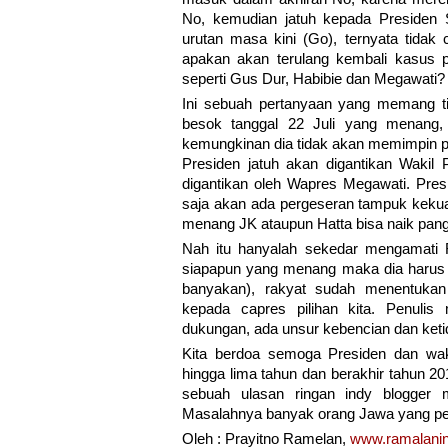
No, kemudian jatuh kepada Presiden 
urutan masa kini (Go), ternyata tid
apakan akan terulang kembali kasus 
seperti Gus Dur, Habibie dan Megawati?
Ini sebuah pertanyaan yang memang ti
besok tanggal 22 Juli yang menang, 
kemungkinan dia tidak akan memimpin p
Presiden jatuh akan digantikan Wakil
digantikan oleh Wapres Megawati. Pre
saja akan ada pergeseran tampuk kekua
menang JK ataupun Hatta bisa naik pang
Nah itu hanyalah sekedar mengamati 
siapapun yang menang maka dia harus 
banyakan), rakyat sudah menentukan 
kepada capres pilihan kita. Penuli
dukungan, ada unsur kebencian dan ket
Kita berdoa semoga Presiden dan waki
hingga lima tahun dan berakhir tahun 2
sebuah ulasan ringan indy blogger
Masalahnya banyak orang Jawa yang pe
Oleh : Prayitno Ramelan,
www.ramalanint