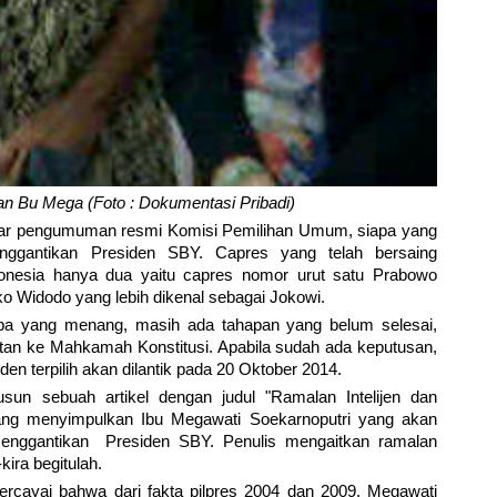
an Bu Mega (Foto : Dokumentasi Pribadi)
engar pengumuman resmi Komisi Pemilihan Umum, siapa yang
nggantikan Presiden SBY. Capres yang telah bersaing
nesia hanya dua yaitu capres nomor urut satu Prabowo
o Widodo yang lebih dikenal sebagai Jokowi.
a yang menang, masih ada tahapan yang belum selesai,
utan ke Mahkamah Konstitusi. Apabila sudah ada keputusan,
en terpilih akan dilantik pada 20 Oktober 2014.
n sebuah artikel dengan judul "Ramalan Intelijen dan
ng menyimpulkan Ibu Megawati Soekarnoputri yang akan
menggantikan Presiden SBY. Penulis mengaitkan ramalan
kira begitulah.
ercayai bahwa dari fakta pilpres 2004 dan 2009, Megawati