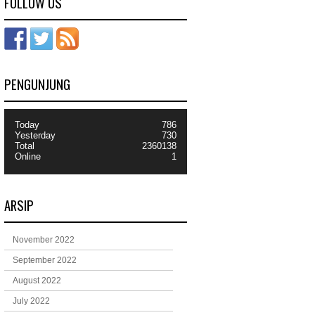
FOLLOW US
PENGUNJUNG
Today
786
Yesterday
730
Total
2360138
Online
1
ARSIP
November 2022
September 2022
August 2022
July 2022