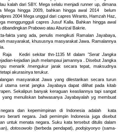
alau kalah dari SBY. Mega selalu menjadi runner up, dimana
ma Mega hingga 2009, bahkan hingga awal 2014 belum
a pilpres 2004 Mega unggul dari capres Wiranto, Hamzah Haz,
ga menggungguli capres Jusuf Kalla. Bahkan hingga awal
 dibandingkan Prabowo atau Aburizal Bakrie.
akta-fakta yang ada, penulis mengikuti Ramalan Jayabaya,
oleh masyarakat, khususnya masyarakat Jawa. Ramalannya
ia.
a, Raja Kediri sekitar thn-1135 M dalam
"Serat Jangka
dian-kejadian jauh melampaui jamannya . Disebut Jangka
mpu menarik /mengukur jarak secara tepat, maksudnya
tetapi akurasinya terukur.
langan masyarakat Jawa yang dilestarikan secara turun
l utama serat jangka Jayabaya dapat dilihat pada kitab
apen. Sekalipun banyak keraguan keasliannya tapi sangat
sar yang menuliskan bahwasanya Jayabayalah yg membuat
 negara dan kepemimpinan di Indonesia adalah kata
ro berarti negara. Jadi pemimpin Indonesia juga disebut
n untuk menata negara. Suku kata tersebut ditulis dalam
san),
dotosowolo
(berbeda pendapat),
podojoyonyo
(sama-