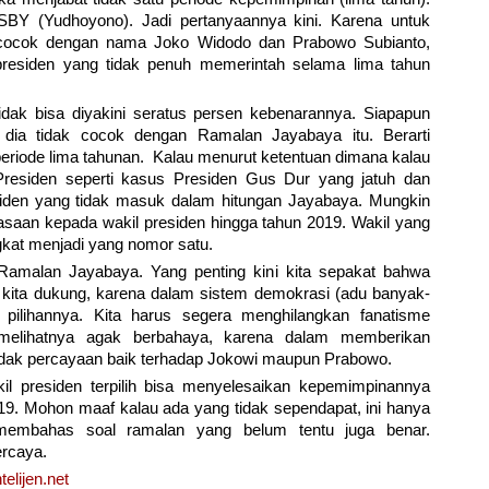
SBY (Yudhoyono). Jadi pertanyaannya kini. Karena untuk
ak cocok dengan nama Joko Widodo dan Prabowo Subianto,
presiden yang tidak penuh memerintah selama lima tahun
dak bisa diyakini seratus persen kebenarannya. Siapapun
dia tidak cocok dengan Ramalan Jayabaya itu. Berarti
eriode lima tahunan. Kalau menurut ketentuan dimana kalau
 Presiden seperti kasus Presiden Gus Dur yang jatuh dan
siden yang tidak masuk dalam hitungan Jayabaya. Mungkin
saan kepada wakil presiden hingga tahun 2019. Wakil yang
kat menjadi yang nomor satu.
Ramalan Jayabaya. Yang penting kini kita sepakat bahwa
kita dukung, karena dalam sistem demokrasi (adu banyak-
pilihannya. Kita harus segera menghilangkan fanatisme
s melihatnya agak berbahaya, karena dalam memberikan
idak percayaan baik terhadap Jokowi maupun Prabowo.
l presiden terpilih bisa menyelesaikan kepemimpinannya
019. Mohon maaf kalau ada yang tidak sependapat, ini hanya
 membahas soal ramalan yang belum tentu juga benar.
rcaya.
elijen.net