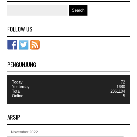
FOLLOW US
PENGUNJUNG
Today
72
Yesterday
1680
Total
2361104
Online
5
ARSIP
November 2022