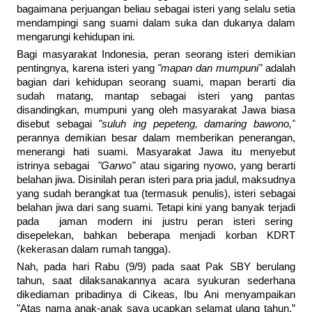
bagaimana perjuangan beliau sebagai isteri yang selalu setia
mendampingi sang suami dalam suka dan dukanya dalam
mengarungi kehidupan ini.
Bagi masyarakat Indonesia, peran seorang isteri demikian
pentingnya, karena isteri yang
"mapan dan mumpuni"
adalah
bagian dari kehidupan seorang suami, mapan berarti dia
sudah matang, mantap sebagai isteri yang pantas
disandingkan, mumpuni yang oleh masyarakat Jawa biasa
disebut sebagai
"suluh ing pepeteng, damaring bawono,"
perannya demikian besar dalam memberikan penerangan,
menerangi hati suami. Masyarakat Jawa itu menyebut
istrinya sebagai
"Garwo"
atau sigaring nyowo, yang berarti
belahan jiwa. Disinilah peran isteri para pria jadul, maksudnya
yang sudah berangkat tua (termasuk penulis), isteri sebagai
belahan jiwa dari sang suami. Tetapi kini yang banyak terjadi
pada jaman modern ini justru peran isteri sering
disepelekan, bahkan beberapa menjadi korban KDRT
(kekerasan dalam rumah tangga).
Nah, pada hari Rabu (9/9) pada saat Pak SBY berulang
tahun, saat dilaksanakannya acara syukuran sederhana
dikediaman pribadinya di Cikeas, Ibu Ani menyampaikan
"Atas nama anak-anak saya ucapkan selamat ulang tahun,”