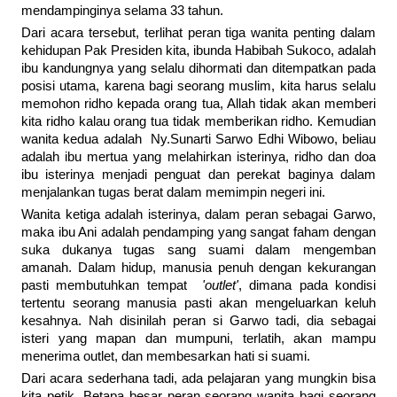
mendampinginya selama 33 tahun.
Dari acara tersebut, terlihat peran tiga wanita penting dalam
kehidupan Pak Presiden kita, ibunda Habibah Sukoco, adalah
ibu kandungnya yang selalu dihormati dan ditempatkan pada
posisi utama, karena bagi seorang muslim, kita harus selalu
memohon ridho kepada orang tua, Allah tidak akan memberi
kita ridho kalau orang tua tidak memberikan ridho. Kemudian
wanita kedua adalah Ny.Sunarti Sarwo Edhi Wibowo, beliau
adalah ibu mertua yang melahirkan isterinya, ridho dan doa
ibu isterinya menjadi penguat dan perekat baginya dalam
menjalankan tugas berat dalam memimpin negeri ini.
Wanita ketiga adalah isterinya, dalam peran sebagai Garwo,
maka ibu Ani adalah pendamping yang sangat faham dengan
suka dukanya tugas sang suami dalam mengemban
amanah. Dalam hidup, manusia penuh dengan kekurangan
pasti membutuhkan tempat
'outlet'
, dimana pada kondisi
tertentu seorang manusia pasti akan mengeluarkan keluh
kesahnya. Nah disinilah peran si Garwo tadi, dia sebagai
isteri yang mapan dan mumpuni, terlatih, akan mampu
menerima outlet, dan membesarkan hati si suami.
Dari acara sederhana tadi, ada pelajaran yang mungkin bisa
kita petik. Betapa besar peran seorang wanita bagi seorang