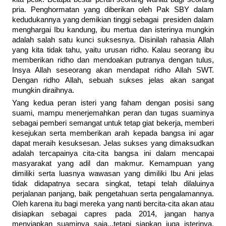
pria. Penghormatan yang diberikan oleh Pak SBY dalam
kedudukannya yang demikian tinggi sebagai presiden dalam
menghargai Ibu kandung, ibu mertua dan isterinya mungkin
adalah salah satu kunci suksesnya. Disinilah rahasia Allah
yang kita tidak tahu, yaitu urusan ridho. Kalau seorang ibu
memberikan ridho dan mendoakan putranya dengan tulus,
Insya Allah seseorang akan mendapat ridho Allah SWT.
Dengan ridho Allah, sebuah sukses jelas akan sangat
mungkin diraihnya.
Yang kedua peran isteri yang faham dengan posisi sang
suami, mampu menerjemahkan peran dan tugas suaminya
sebagai pemberi semangat untuk tetap giat bekerja, memberi
kesejukan serta memberikan arah kepada bangsa ini agar
dapat meraih kesuksesan. Jelas sukses yang dimaksudkan
adalah tercapainya cita-cita bangsa ini dalam mencapai
masyarakat yang adil dan makmur. Kemampuan yang
dimiliki serta luasnya wawasan yang dimiliki Ibu Ani jelas
tidak didapatnya secara singkat, tetapi telah dilaluinya
perjalanan panjang, baik pengetahuan serta pengalamannya.
Oleh karena itu bagi mereka yang nanti bercita-cita akan atau
disiapkan sebagai capres pada 2014, jangan hanya
menyiapkan suaminya saja...tetapi siapkan juga isterinya,