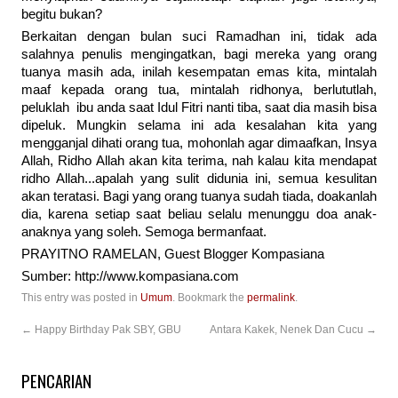
begitu bukan?
Berkaitan dengan bulan suci Ramadhan ini, tidak ada
salahnya penulis mengingatkan, bagi mereka yang orang
tuanya masih ada, inilah kesempatan emas kita, mintalah
maaf kepada orang tua, mintalah ridhonya, berlututlah,
peluklah ibu anda saat Idul Fitri nanti tiba, saat dia masih bisa
dipeluk. Mungkin selama ini ada kesalahan kita yang
mengganjal dihati orang tua, mohonlah agar dimaafkan, Insya
Allah, Ridho Allah akan kita terima, nah kalau kita mendapat
ridho Allah...apalah yang sulit didunia ini, semua kesulitan
akan teratasi. Bagi yang orang tuanya sudah tiada, doakanlah
dia, karena setiap saat beliau selalu menunggu doa anak-
anaknya yang soleh. Semoga bermanfaat.
PRAYITNO RAMELAN, Guest Blogger Kompasiana
Sumber: http://www.kompasiana.com
This entry was posted in
Umum
. Bookmark the
permalink
.
←
Happy Birthday Pak SBY, GBU
Antara Kakek, Nenek Dan Cucu
→
PENCARIAN