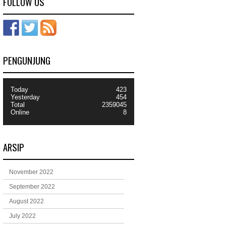
FOLLOW US
PENGUNJUNG
Today
423
Yesterday
454
Total
2359045
Online
8
ARSIP
November 2022
September 2022
August 2022
July 2022