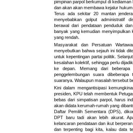
pimpinan parpol berkumpul di kediaman
dan akan akan membawa kejalur hukum.
Terus ada sekitar 20 mantan jende
menyebabkan golput administratif di
berawal dari pendataan penduduk dan 
banyak yang kemudian menyimpulkan k
yang rendah.
Masyarakat dan Persatuan Wartawa
menyebutkan bahwa sejauh ini tidak dite
untuk kepentingan partai politik. Selan
kesalahan kolektif, sehingga perlu dija
ke depan. Memang dari beberapa p
penggelembungan suara dibeberapa 
suaranya. Walaupun masalah tersebut b
Kini dalam mengantisipasi kemungkin
presiden, KPU telah membentuk Petuga
bebas dari simpatisan parpol, harus i
akan didata kerumah-rumah yang dibant
Daftar Pemilih Sementara (DPS), dik
DPT baru tadi akan lebih akurat. A
kelancaran pendataan dan ikut berpera
dan terpenting bagi kita, kalau data