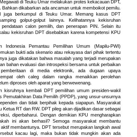
 Megawati di Teuku Umar melakukan protes kekacauan DPT,
 Bahkan dikabarkan ada ancaman untuk memboikot pemilu.
ral juga berkumpul di Teuku Umar. Memang kasus DPT
samping golput-golput lainnya. Kelihatannya kekisruhan
pendataan calon pemilih, dan penerapan PIN. Selain itu
alau kekisruhan DPT disebabkan karena kompetensi KPU
n Indonesia Pemantau Pemilihan Umum (Mapilu-PWI)
mukan bukti ada skenario atau rekayasa dari pihak tertentu
jutnya juga dikatakan bahwa masalah yang terjadi merupakan
dikan bahan evaluasi dan introspeksi bersama untuk perbaikan
emberitaan di media elektronik, ada dugaan upaya
tempat oleh caleg dalam rangka menaikkan perolehan
elum diproses oleh aparat yang berwewenang.
an kisruhnya kembali DPT pemilihan umum presiden-wakil
s Pemutakhiran Data Pemilih (PPDP), yang unsur-unsurnya
ndependen dan tidak berpihak kepada siapapun. Masyarakat
u Ketua RT dan RW. DPT pileg akan dijadikan dasar sebagai
oreksi, diperbaharui. Dengan demikian KPU mengharapkan
pakah ini akan berhasil? Semoga masyarakat membantu
n aktif membantunya. DPT tersebut merupakan langkah awal
 tersebut kacau lagi, maka bukan tidak mungkin akan ada