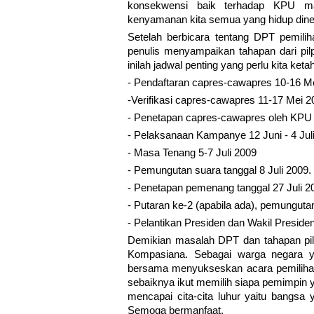
konsekwensi baik terhadap KPU m
kenyamanan kita semua yang hidup dineg
Setelah berbicara tentang DPT pemilih
penulis menyampaikan tahapan dari pilp
inilah jadwal penting yang perlu kita ket
- Pendaftaran capres-cawapres 10-16 Me
-Verifikasi capres-cawapres 11-17 Mei 2
- Penetapan capres-cawapres oleh KPU t
- Pelaksanaan Kampanye 12 Juni - 4 Jul
- Masa Tenang 5-7 Juli 2009
- Pemungutan suara tanggal 8 Juli 2009.
- Penetapan pemenang tanggal 27 Juli 2
- Putaran ke-2 (apabila ada), pemungut
- Pelantikan Presiden dan Wakil Preside
Demikian masalah DPT dan tahapan pi
Kompasiana. Sebagai warga negara ya
bersama menyukseskan acara pemilihan 
sebaiknya ikut memilih siapa pemimpin y
mencapai cita-cita luhur yaitu bangsa y
Semoga bermanfaat.