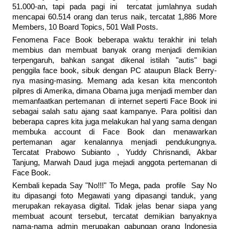
51.000-an, tapi pada pagi ini tercatat jumlahnya sudah
mencapai 60.514 orang dan terus naik, tercatat
1,886 More
Members, 10 Board Topics, 501 Wall Posts.
Fenomena Face Book beberapa waktu terakhir ini telah
membius dan membuat banyak orang menjadi demikian
terpengaruh, bahkan sangat dikenal istilah "autis" bagi
penggila face book, sibuk dengan PC ataupun Black Berry-
nya masing-masing. Memang ada kesan kita mencontoh
pilpres di Amerika, dimana Obama juga menjadi member dan
memanfaatkan pertemanan di internet seperti Face Book ini
sebagai salah satu ajang saat kampanye. Para politisi dan
beberapa capres kita juga melakukan hal yang sama dengan
membuka account di Face Book dan menawarkan
pertemanan agar kenalannya menjadi pendukungnya.
Tercatat Prabowo Subianto , Yuddy Chrisnandi, Akbar
Tanjung, Marwah Daud juga mejadi anggota pertemanan di
Face Book.
Kembali kepada Say "No!!!" To Mega, pada profile Say No
itu dipasangi foto Megawati yang dipasangi tanduk, yang
merupakan rekayasa digital. Tidak jelas benar siapa yang
membuat acount tersebut, tercatat demikian banyaknya
nama-nama admin merupakan gabungan orang Indonesia