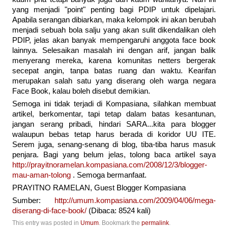
yang menjadi "point" penting bagi PDIP untuk dipelajari.
Apabila serangan dibiarkan, maka kelompok ini akan berubah
menjadi sebuah bola salju yang akan sulit dikendalikan oleh
PDIP, jelas akan banyak mempengaruhi anggota face book
lainnya. Selesaikan masalah ini dengan arif, jangan balik
menyerang mereka, karena komunitas netters bergerak
secepat angin, tanpa batas ruang dan waktu. Kearifan
merupakan salah satu yang diserang oleh warga negara
Face Book, kalau boleh disebut demikian.
Semoga ini tidak terjadi di Kompasiana, silahkan membuat
artikel, berkomentar, tapi tetap dalam batas kesantunan,
jangan serang pribadi, hindari SARA...kita para blogger
walaupun bebas tetap harus berada di koridor UU ITE.
Serem juga, senang-senang di blog, tiba-tiba harus masuk
penjara. Bagi yang belum jelas, tolong baca artikel saya
http://prayitnoramelan.kompasiana.com/2008/12/3/blogger-
mau-aman-tolong
. Semoga bermanfaat.
PRAYITNO RAMELAN, Guest Blogger Kompasiana
Sumber:
http://umum.kompasiana.com/2009/04/06/mega-
diserang-di-face-book/
(Dibaca: 8524 kali)
This entry was posted in
Umum
. Bookmark the
permalink
.