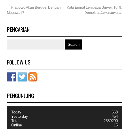
←
Prabowo Akan Berduet Dengan
Kata Empat Lembaga Survei, Tgl 9,
Megawati?
Demokrat Jawaranya
→
PENCARIAN
FOLLOW US
PENGUNJUNG
Today
668
Yesterday
454
Total
2359290
Online
15