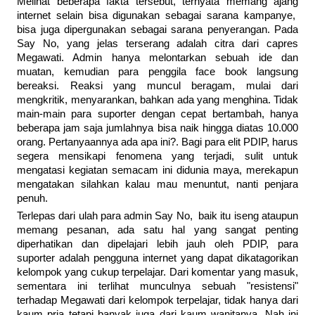
Melihat beberapa fakta tersebut, ternyata memang ajang
internet selain bisa digunakan sebagai sarana kampanye,
bisa juga dipergunakan sebagai sarana penyerangan. Pada
Say No, yang jelas terserang adalah citra dari capres
Megawati. Admin hanya melontarkan sebuah ide dan
muatan, kemudian para penggila face book langsung
bereaksi. Reaksi yang muncul beragam, mulai dari
mengkritik, menyarankan, bahkan ada yang menghina. Tidak
main-main para suporter dengan cepat bertambah, hanya
beberapa jam saja jumlahnya bisa naik hingga diatas 10.000
orang. Pertanyaannya ada apa ini?. Bagi para elit PDIP, harus
segera mensikapi fenomena yang terjadi, sulit untuk
mengatasi kegiatan semacam ini didunia maya, merekapun
mengatakan silahkan kalau mau menuntut, nanti penjara
penuh.
Terlepas dari ulah para admin Say No, baik itu iseng ataupun
memang pesanan, ada satu hal yang sangat penting
diperhatikan dan dipelajari lebih jauh oleh PDIP, para
suporter adalah pengguna internet yang dapat dikatagorikan
kelompok yang cukup terpelajar. Dari komentar yang masuk,
sementara ini terlihat munculnya sebuah "resistensi"
terhadap Megawati dari kelompok terpelajar, tidak hanya dari
kaum pria tetapi banyak juga dari kaum wanitanya. Nah ini