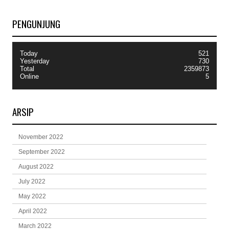
PENGUNJUNG
Today
521
Yesterday
730
Total
2359873
Online
5
ARSIP
November 2022
September 2022
August 2022
July 2022
May 2022
April 2022
March 2022