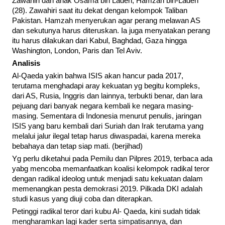
Zawahiri dan anak Osama bin Laden, Hamzah bin-Laden
(28). Zawahiri saat itu dekat dengan kelompok Taliban
Pakistan. Hamzah menyerukan agar perang melawan AS
dan sekutunya harus diteruskan. Ia juga menyatakan perang
itu harus dilakukan dari Kabul, Baghdad, Gaza hingga
Washington, London, Paris dan Tel Aviv.
Analisis
Al-Qaeda yakin bahwa ISIS akan hancur pada 2017,
terutama menghadapi aray kekuatan yg begitu kompleks,
dari AS, Rusia, Inggris dan lainnya, terbukti benar, dan lara
pejuang dari banyak negara kembali ke negara masing-
masing. Sementara di Indonesia menurut penulis, jaringan
ISIS yang baru kembali dari Suriah dan Irak terutama yang
melalui jalur ilegal tetap harus diwaspadai, karena mereka
bebahaya dan tetap siap mati. (berjihad)
Yg perlu diketahui pada Pemilu dan Pilpres 2019, terbaca ada
yabg mencoba memanfaatkan koalisi kelompok radikal teror
dengan radikal ideolog untuk menjadi satu kekuatan dalam
memenangkan pesta demokrasi 2019. Pilkada DKI adalah
studi kasus yang diuji coba dan diterapkan.
Petinggi radikal teror dari kubu Al- Qaeda, kini sudah tidak
mengharamkan lagi kader serta simpatisannya, dan