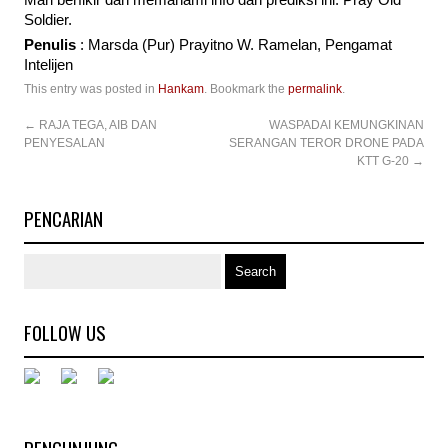
Mari berfikir dan memahami info dan prediksi ini. Pray Old
Soldier.
Penulis
: Marsda (Pur) Prayitno W. Ramelan, Pengamat
Intelijen
This entry was posted in
Hankam
. Bookmark the
permalink
.
←
RAJA TEGA, AIB DAN
WASPADAI KEMUNGKINAN
PENYESALAN
SERANGAN TEROR DRONE PADA
KTT G-20
→
PENCARIAN
FOLLOW US