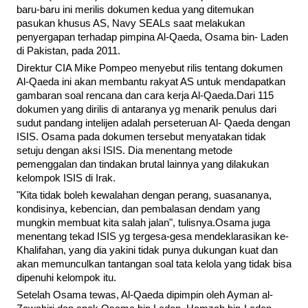
baru-baru ini merilis dokumen kedua yang ditemukan
pasukan khusus AS, Navy SEALs saat melakukan
penyergapan terhadap pimpina Al-Qaeda, Osama bin- Laden
di Pakistan, pada 2011.
Direktur CIA Mike Pompeo menyebut rilis tentang dokumen
Al-Qaeda ini akan membantu rakyat AS untuk mendapatkan
gambaran soal rencana dan cara kerja Al-Qaeda.Dari 115
dokumen yang dirilis di antaranya yg menarik penulus dari
sudut pandang intelijen adalah perseteruan Al- Qaeda dengan
ISIS. Osama pada dokumen tersebut menyatakan tidak
setuju dengan aksi ISIS. Dia menentang metode
pemenggalan dan tindakan brutal lainnya yang dilakukan
kelompok ISIS di Irak.
"Kita tidak boleh kewalahan dengan perang, suasananya,
kondisinya, kebencian, dan pembalasan dendam yang
mungkin membuat kita salah jalan", tulisnya.Osama juga
menentang tekad ISIS yg tergesa-gesa mendeklarasikan ke-
Khalifahan, yang dia yakini tidak punya dukungan kuat dan
akan memunculkan tantangan soal tata kelola yang tidak bisa
dipenuhi kelompok itu.
Setelah Osama tewas, Al-Qaeda dipimpin oleh Ayman al-