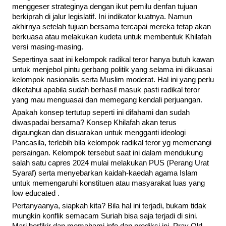
menggeser strateginya dengan ikut pemilu denfan tujuan
berkiprah di jalur legislatif. Ini indikator kuatnya. Namun
akhirnya setelah tujuan bersama tercapai mereka tetap akan
berkuasa atau melakukan kudeta untuk membentuk Khilafah
versi masing-masing.
Sepertinya saat ini kelompok radikal teror hanya butuh kawan
untuk menjebol pintu gerbang politik yang selama ini dikuasai
kelompok nasionalis serta Muslim moderat. Hal ini yang perlu
diketahui apabila sudah berhasil masuk pasti radikal teror
yang mau menguasai dan memegang kendali perjuangan.
Apakah konsep tertutup seperti ini difahami dan sudah
diwaspadai bersama? Konsep Khilafah akan terus
digaungkan dan disuarakan untuk mengganti ideologi
Pancasila, terlebih bila kelompok radikal teror yg memenangi
persaingan. Kelompok tersebut saat ini dalam mendukung
salah satu capres 2024 mulai melakukan PUS (Perang Urat
Syaraf) serta menyebarkan kaidah-kaedah agama Islam
untuk memengaruhi konstituen atau masyarakat luas yang
low educated .
Pertanyaanya, siapkah kita? Bila hal ini terjadi, bukam tidak
mungkin konflik semacam Suriah bisa saja terjadi di sini.