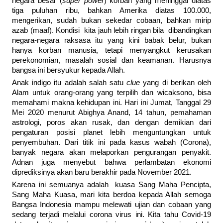
negara besar (
super power
) korban yang meninggal diatas
tiga puluhan ribu, bahkan Amerika diatas 100.000,
mengerikan, sudah bukan sekedar cobaan, bahkan mirip
azab (maaf). Kondisi kita jauh lebih ringan bila dibandingkan
negara-negara raksasa itu yang kini babak belur, bukan
hanya korban manusia, tetapi menyangkut kerusakan
perekonomian, masalah sosial dan keamanan. Harusnya
bangsa ini bersyukur kepada Allah.
Anak indigo itu adalah salah satu
clue
yang di berikan oleh
Alam untuk orang-orang yang terpilih dan wicaksono, bisa
memahami makna kehidupan ini. Hari ini Jumat, Tanggal 29
Mei 2020 menurut Abighya Anand, 14 tahun, pemahaman
astrologi, poros akan rusak, dan dengan demikian dari
pengaturan posisi planet lebih menguntungkan untuk
penyembuhan. Dari titik ini pada kasus wabah (Corona),
banyak negara akan melaporkan pengurangan penyakit.
Adnan juga menyebut bahwa perlambatan ekonomi
diprediksinya akan baru berakhir pada November 2021.
Karena ini semuanya adalah kuasa Sang Maha Pencipta,
Sang Maha Kuasa, mari kita berdoa kepada Allah semoga
Bangsa Indonesia mampu melewati ujian dan cobaan yang
sedang terjadi melalui corona virus ini. Kita tahu Covid-19