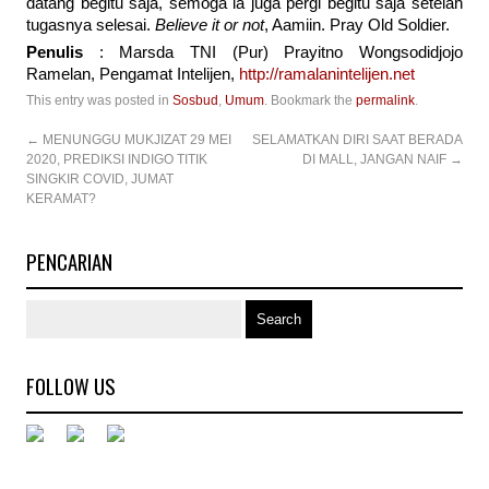
datang begitu saja, semoga ia juga pergi begitu saja setelah
tugasnya selesai.
Believe it or not
, Aamiin. Pray Old Soldier.
Penulis
: Marsda TNI (Pur) Prayitno Wongsodidjojo
Ramelan, Pengamat Intelijen,
http://ramalanintelijen.net
This entry was posted in
Sosbud
,
Umum
. Bookmark the
permalink
.
←
MENUNGGU MUKJIZAT 29 MEI
SELAMATKAN DIRI SAAT BERADA
2020, PREDIKSI INDIGO TITIK
DI MALL, JANGAN NAIF
→
SINGKIR COVID, JUMAT
KERAMAT?
PENCARIAN
FOLLOW US