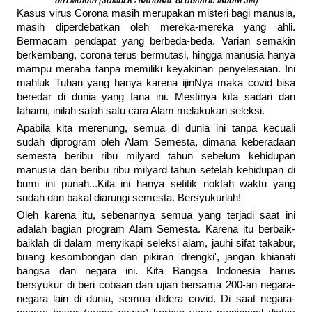
Kasus virus Corona masih merupakan misteri bagi manusia,
masih diperdebatkan oleh mereka-mereka yang ahli.
Bermacam pendapat yang berbeda-beda. Varian semakin
berkembang, corona terus bermutasi, hingga manusia hanya
mampu meraba tanpa memiliki keyakinan penyelesaian. Ini
mahluk Tuhan yang hanya karena ijinNya maka covid bisa
beredar di dunia yang fana ini. Mestinya kita sadari dan
fahami, inilah salah satu cara Alam melakukan seleksi.
Apabila kita merenung, semua di dunia ini tanpa kecuali
sudah diprogram oleh Alam Semesta, dimana keberadaan
semesta beribu ribu milyard tahun sebelum kehidupan
manusia dan beribu ribu milyard tahun setelah kehidupan di
bumi ini punah...Kita ini hanya setitik noktah waktu yang
sudah dan bakal diarungi semesta. Bersyukurlah!
Oleh karena itu, sebenarnya semua yang terjadi saat ini
adalah bagian program Alam Semesta. Karena itu berbaik-
baiklah di dalam menyikapi seleksi alam, jauhi sifat takabur,
buang kesombongan dan pikiran 'drengki', jangan khianati
bangsa dan negara ini. Kita Bangsa Indonesia harus
bersyukur di beri cobaan dan ujian bersama 200-an negara-
negara lain di dunia, semua didera covid. Di saat negara-