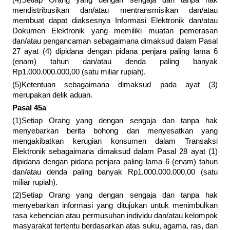
(4)Setiap Orang yang dengan sengaja dan tanpa hak
mendistribusikan dan/atau mentransmisikan dan/atau
membuat dapat diaksesnya Informasi Elektronik dan/atau
Dokumen Elektronik yang memiliki muatan pemerasan
dan/atau pengancaman sebagaimana dimaksud dalam Pasal
27 ayat (4) dipidana dengan pidana penjara paling lama 6
(enam) tahun dan/atau denda paling banyak
Rp1.000.000.000,00 (satu miliar rupiah).
(5)Ketentuan sebagaimana dimaksud pada ayat (3)
merupakan delik aduan.
Pasal 45a
(1)Setiap Orang yang dengan sengaja dan tanpa hak
menyebarkan berita bohong dan menyesatkan yang
mengakibatkan kerugian konsumen dalam Transaksi
Elektronik sebagaimana dimaksud dalam Pasal 28 ayat (1)
dipidana dengan pidana penjara paling lama 6 (enam) tahun
dan/atau denda paling banyak Rp1.000.000.000,00 (satu
miliar rupiah).
(2)Setiap Orang yang dengan sengaja dan tanpa hak
menyebarkan informasi yang ditujukan untuk menimbulkan
rasa kebencian atau permusuhan individu dan/atau kelompok
masyarakat tertentu berdasarkan atas suku, agama, ras, dan