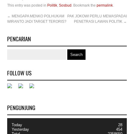
This entry was posted in
Politik
,
Sosbud
. Bookmark the
permalink
.
←
MENGAPA MENKO POLHUKAM
PAK JOKOWI PERLU MEWASPADAI
WIRANTO JADI TARGET TERORIS?
PENETRASI LAWAN POLITIK
→
PENCARIAN
FOLLOW US
PENGUNJUNG
Today
28
Yesterday
454
Total
2358650