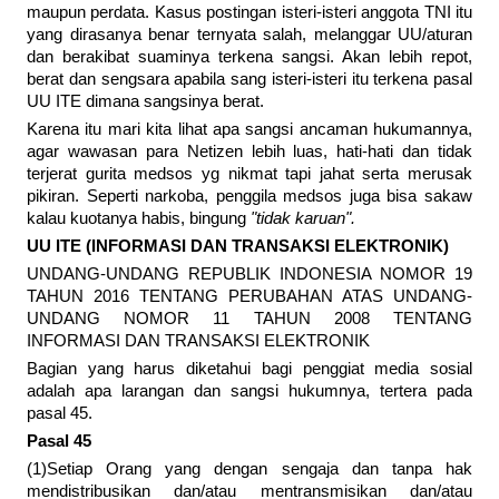
maupun perdata. Kasus postingan isteri-isteri anggota TNI itu
yang dirasanya benar ternyata salah, melanggar UU/aturan
dan berakibat suaminya terkena sangsi. Akan lebih repot,
berat dan sengsara apabila sang isteri-isteri itu terkena pasal
UU ITE dimana sangsinya berat.
Karena itu mari kita lihat apa sangsi ancaman hukumannya,
agar wawasan para Netizen lebih luas, hati-hati dan tidak
terjerat gurita medsos yg nikmat tapi jahat serta merusak
pikiran. Seperti narkoba, penggila medsos juga bisa sakaw
kalau kuotanya habis, bingung
"tidak karuan".
UU ITE (INFORMASI DAN TRANSAKSI ELEKTRONIK)
UNDANG-UNDANG REPUBLIK INDONESIA NOMOR 19
TAHUN 2016 TENTANG PERUBAHAN ATAS UNDANG-
UNDANG NOMOR 11 TAHUN 2008 TENTANG
INFORMASI DAN TRANSAKSI ELEKTRONIK
Bagian yang harus diketahui bagi penggiat media sosial
adalah apa larangan dan sangsi hukumnya, tertera pada
pasal 45.
Pasal 45
(1)Setiap Orang yang dengan sengaja dan tanpa hak
mendistribusikan dan/atau mentransmisikan dan/atau