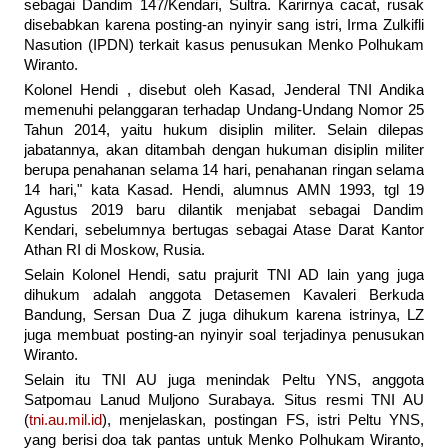
sebagai Dandim 147/Kendari, Sultra. Karirnya cacat, rusak
disebabkan karena posting-an nyinyir sang istri, Irma Zulkifli
Nasution (IPDN) terkait kasus penusukan Menko Polhukam
Wiranto.
Kolonel Hendi , disebut oleh Kasad, Jenderal TNI Andika
memenuhi pelanggaran terhadap Undang-Undang Nomor 25
Tahun 2014, yaitu hukum disiplin militer. Selain dilepas
jabatannya, akan ditambah dengan hukuman disiplin militer
berupa penahanan selama 14 hari, penahanan ringan selama
14 hari," kata Kasad. Hendi, alumnus AMN 1993, tgl 19
Agustus 2019 baru dilantik menjabat sebagai Dandim
Kendari, sebelumnya bertugas sebagai Atase Darat Kantor
Athan RI di Moskow, Rusia.
Selain Kolonel Hendi, satu prajurit TNI AD lain yang juga
dihukum adalah anggota Detasemen Kavaleri Berkuda
Bandung, Sersan Dua Z juga dihukum karena istrinya, LZ
juga membuat posting-an nyinyir soal terjadinya penusukan
Wiranto.
Selain itu TNI AU juga menindak Peltu YNS, anggota
Satpomau Lanud Muljono Surabaya. Situs resmi TNI AU
(
tni.au.mil.id
), menjelaskan, postingan FS, istri Peltu YNS,
yang berisi doa tak pantas untuk Menko Polhukam Wiranto,