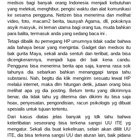
medsos bagi banyak orang Indonesia menjadi kebutuhan
yang melekat, menghibur, pengisi waktu dan alat komunikasi
ke sesama pengguna. Netizen bisa menerima dan melihat
video, foto, macam2 berita, tausyah Agama, dll, pokoknya
asyik masyuk, ini teman utama bagi orang tua, muda bahkan
para balita, termasuk anda yang sedang baca ini .
Tetapi dibalik itu pemegang HP umumnya tidak sadar bahwa
ada bahaya besar yang mengintai. Gadget dan medsos itu
bak gurita Maya, sekali anda sentuh dan terlibat, anda bisa
dicengkeramnya, menjadi lupa diri bak kena candu.
Pengguna bisa menerima berita apa saja, karena rasa sok
tahunya dia sebarkan bahkan menanggapi tanpa tahu
substansi. Nah, begitu dia klik mengirim sesuatu lewat HP
melalui internet, maka dlm hitungan detik, jutaan orang bisa
melihat apa yg dia posting. Belum tentu yang dikirimnya
benar, dia tidak tahu yg diterima dan dikirim itu bisa saja
hoax, penyesatan, pengondisian, racun psikologis yg dibuat
spesialis untuk tujuan tertentu.
Dari kasus diatas jelas banyak yg tdk tahu bahwa
keterlibatan seseorang bisa terkena sangsi UU ITE yg
mengatur. Sekali dia buat kekeliruan, selain akan dililit UU
ITE, dia bisa terkena sangsi UU dan aturan lain, baik pidana