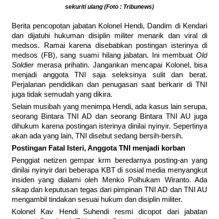
sekuriti ulang (Foto : Tribunews)
Berita pencopotan jabatan Kolonel Hendi, Dandim di Kendari
dan dijatuhi hukuman disiplin militer menarik dan viral di
medsos. Ramai karena disebabkan postingan isterinya di
medsos (FB), sang suami hilang jabatan. Ini membuat
Old
Soldier
merasa prihatin. Jangankan mencapai Kolonel, bisa
menjadi anggota TNI saja seleksinya sulit dan berat.
Perjalanan pendidikan dan penugasan saat berkarir di TNI
juga tidak semudah yang dikira.
Selain musibah yang menimpa Hendi, ada kasus lain serupa,
seorang Bintara TNI AD dan seorang Bintara TNI AU juga
dihukum karena postingan isterinya dinilai nyinyir. Sepertinya
akan ada yang lain, TNI disebut sedang bersih-bersih.
Postingan Fatal Isteri, Anggota TNI menjadi korban
Penggiat netizen gempar krm beredarnya posting-an yang
dinilai nyinyir dari beberapa KBT di sosial media menyangkut
insiden yang dialami oleh Menko Polhukam Wiranto. Ada
sikap dan keputusan tegas dari pimpinan TNI AD dan TNI AU
mengambil tindakan sesuai hukum dan disiplin militer.
Kolonel Kav Hendi Suhendi resmi dicopot dari jabatan