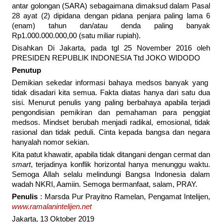
antar golongan (SARA) sebagaimana dimaksud dalam Pasal
28 ayat (2) dipidana dengan pidana penjara paling lama 6
(enam) tahun dan/atau denda paling banyak
Rp1.000.000.000,00 (satu miliar rupiah).
Disahkan Di Jakarta, pada tgl 25 November 2016 oleh
PRESIDEN REPUBLIK INDONESIA Ttd JOKO WIDODO
Penutup
Demikian sekedar informasi bahaya medsos banyak yang
tidak disadari kita semua. Fakta diatas hanya dari satu dua
sisi. Menurut penulis yang paling berbahaya apabila terjadi
pengondisian pemikiran dan pemahaman para penggiat
medsos. Mindset berubah menjadi radikal, emosional, tidak
rasional dan tidak peduli. Cinta kepada bangsa dan negara
hanyalah nomor sekian.
Kita patut khawatir, apabila tidak ditangani dengan cermat dan
smart
, terjadinya konflik horizontal hanya menunggu waktu.
Semoga Allah selalu melindungi Bangsa Indonesia dalam
wadah NKRI, Aamiin. Semoga bermanfaat, salam, PRAY.
Penulis
: Marsda Pur Prayitno Ramelan, Pengamat Intelijen,
www.ramalanintelijen.net
Jakarta, 13 Oktober 2019