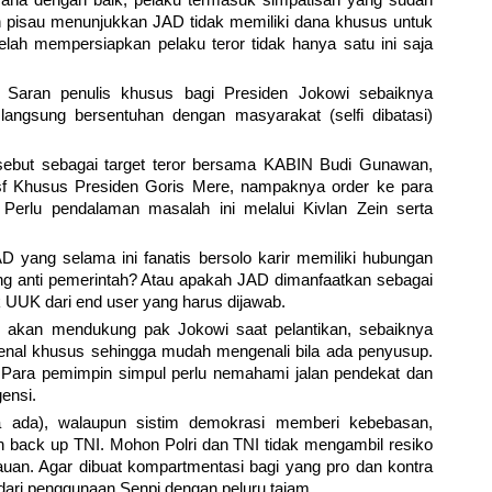
an pisau menunjukkan JAD tidak memiliki dana khusus untuk
h mempersiapkan pelaku teror tidak hanya satu ini saja
 Saran penulis khusus bagi Presiden Jokowi sebaiknya
angsung bersentuhan dengan masyarakat (selfi dibatasi)
ebut sebagai target teror bersama KABIN Budi Gunawan,
sf Khusus Presiden Goris Mere, nampaknya order ke para
 Perlu pendalaman masalah ini melalui Kivlan Zein serta
D yang selama ini fanatis bersolo karir memiliki hubungan
g anti pemerintah? Atau apakah JAD dimanfaatkan sebagai
k UUK dari end user yang harus dijawab.
 akan mendukung pak Jokowi saat pelantikan, sebaiknya
nal khusus sehingga mudah mengenali bila ada penyusup.
 Para pemimpin simpul perlu nemahami jalan pendekat dan
gensi.
 ada), walaupun sistim demokrasi memberi kebebasan,
an back up TNI. Mohon Polri dan TNI tidak mengambil resiko
an. Agar dibuat kompartmentasi bagi yang pro dan kontra
indari penggunaan Senpi dengan peluru tajam.