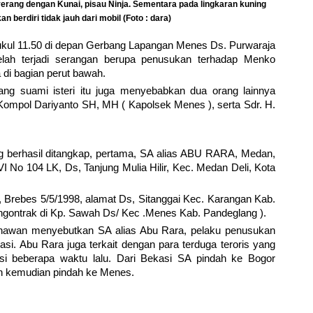
erang dengan Kunai, pisau Ninja. Sementara pada lingkaran kuning
n berdiri tidak jauh dari mobil (Foto : dara)
Pukul 11.50 di depan Gerbang Lapangan Menes Ds. Purwaraja
lah terjadi serangan berupa penusukan terhadap Menko
di bagian perut bawah.
ang suami isteri itu juga menyebabkan dua orang lainnya
Kompol Dariyanto SH, MH ( Kapolsek Menes ), serta Sdr. H.
ng berhasil ditangkap, pertama, SA alias ABU RARA, Medan,
 VI No 104 LK, Ds, Tanjung Mulia Hilir, Kec. Medan Deli, Kota
h), Brebes 5/5/1998, alamat Ds, Sitanggai Kec. Karangan Kab.
ngontrak di Kp. Sawah Ds/ Kec .Menes Kab. Pandeglang ).
unawan menyebutkan SA alias Abu Rara, pelaku penusukan
. Abu Rara juga terkait dengan para terduga teroris yang
asi beberapa waktu lalu. Dari Bekasi SA pindah ke Bogor
an kemudian pindah ke Menes.