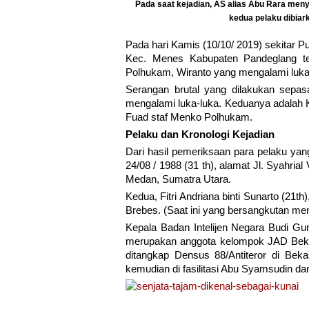
Pada saat kejadian, AS alias Abu Rara meny
kedua pelaku dibiarka
Pada hari Kamis (10/10/ 2019) sekitar 
Kec. Menes Kabupaten Pandeglang te
Polhukam, Wiranto yang mengalami luka 
Serangan brutal yang dilakukan sepas
mengalami luka-luka. Keduanya adalah 
Fuad staf Menko Polhukam.
Pelaku dan Kronologi Kejadian
Dari hasil pemeriksaan para pelaku ya
24/08 / 1988 (31 th), alamat Jl. Syahrial
Medan, Sumatra Utara.
Kedua, Fitri Andriana binti Sunarto (21t
Brebes. (Saat ini yang bersangkutan me
Kepala Badan Intelijen Negara Budi G
merupakan anggota kelompok JAD Bekasi
ditangkap Densus 88/Antiteror di Bek
kemudian di fasilitasi Abu Syamsudin d