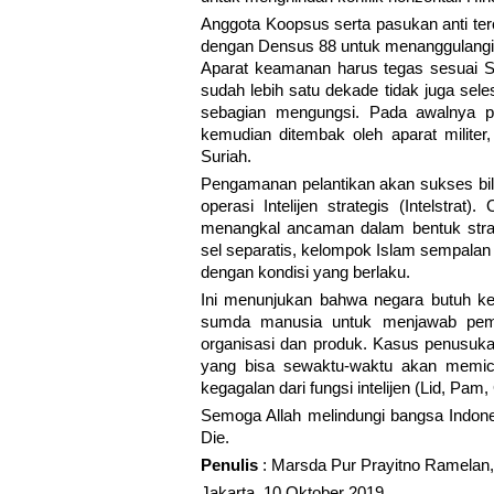
Anggota Koopsus serta pasukan anti ter
dengan Densus 88 untuk menanggulangi k
Aparat keamanan harus tegas sesuai SO
sudah lebih satu dekade tidak juga sele
sebagian mengungsi. Pada awalnya 
kemudian ditembak oleh aparat milite
Suriah.
Pengamanan pelantikan akan sukses bila
operasi Intelijen strategis (Intelstra
menangkal ancaman dalam bentuk strate
sel separatis, kelompok Islam sempalan 
dengan kondisi yang berlaku.
Ini menunjukan bahwa negara butuh kek
sumda manusia untuk menjawab pemah
organisasi dan produk. Kasus penusuk
yang bisa sewaktu-waktu akan memicu
kegagalan dari fungsi intelijen (Lid, Pam,
Semoga Allah melindungi bangsa Indone
Die.
Penulis
: Marsda Pur Prayitno Ramelan,
Jakarta, 10 Oktober 2019