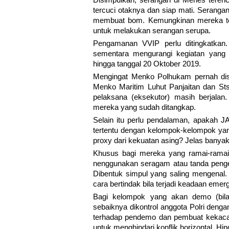
tercuci otaknya dan siap mati. Serang
membuat bom. Kemungkinan mereka tela
untuk melakukan serangan serupa.
Pengamanan VVIP perlu ditingkatkan.
sementara mengurangi kegiatan yang l
hingga tanggal 20 Oktober 2019.
Mengingat Menko Polhukam pernah dis
Menko Maritim Luhut Panjaitan dan St
pelaksana (eksekutor) masih berjalan.
mereka yang sudah ditangkap.
Selain itu perlu pendalaman, apakah JA
tertentu dengan kelompok-kelompok yan
proxy dari kekuatan asing? Jelas banya
Khusus bagi mereka yang ramai-ramai
nenggunakan seragam atau tanda penge
Dibentuk simpul yang saling mengenal.
cara bertindak bila terjadi keadaan emer
Bagi kelompok yang akan demo (bila
sebaiknya dikontrol anggota Polri deng
terhadap pendemo dan pembuat kekacau
untuk menghindari konflik horizontal. H