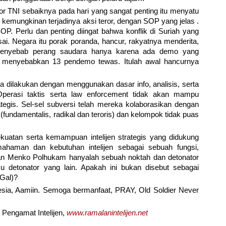
or TNI sebaiknya pada hari yang sangat penting itu menyatu
emungkinan terjadinya aksi teror, dengan SOP yang jelas .
P. Perlu dan penting diingat bahwa konflik di Suriah yang
sai. Negara itu porak poranda, hancur, rakyatnya menderita,
penyebab perang saudara hanya karena ada demo yang
r, menyebabkan 13 pendemo tewas. Itulah awal hancurnya
 dilakukan dengan menggunakan dasar info, analisis, serta
t). Operasi taktis serta law enforcement tidak akan mampu
gis. Sel-sel subversi telah mereka kolaborasikan dengan
(fundamentalis, radikal dan teroris) dan kelompok tidak puas
uatan serta kemampuan intelijen strategis yang didukung
aman dan kebutuhan intelijen sebagai sebuah fungsi,
an Menko Polhukam hanyalah sebuah noktah dan detonator
 detonator yang lain. Apakah ini bukan disebut sebagai
 Gal)?
sia, Aamiin. Semoga bermanfaat, PRAY, Old Soldier Never
 Pengamat Intelijen,
www.ramalanintelijen.net