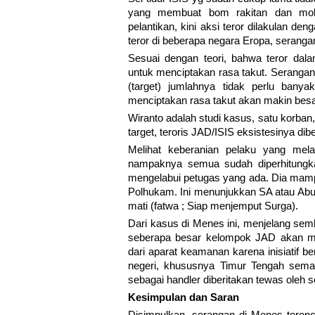
yang membuat bom rakitan dan molot
pelantikan, kini aksi teror dilakulan 
teror di beberapa negara Eropa, serangan 
Sesuai dengan teori, bahwa teror dala
untuk menciptakan rasa takut. Serangan 
(target) jumlahnya tidak perlu banyak
menciptakan rasa takut akan makin besar
Wiranto adalah studi kasus, satu korban, 
target, teroris JAD/ISIS eksistesinya dib
Melihat keberanian pelaku yang mel
nampaknya semua sudah diperhitung
mengelabui petugas yang ada. Dia ma
Polhukam. Ini menunjukkan SA atau Abu R
mati (fatwa ; Siap menjemput Surga).
Dari kasus di Menes ini, menjelang semb
seberapa besar kelompok JAD akan meli
dari aparat keamanan karena inisiatif 
negeri, khususnya Timur Tengah semaki
sebagai handler diberitakan tewas oleh
Kesimpulan dan Saran
Disimpulkan, serangan di Menes teren