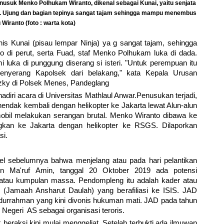
nusuk Menko Polhukam Wiranto, dikenal sebagai Kunai, yaitu senjata
ar. Ujung dan bagian tepinya sangat tajam sehingga mampu menembus
 Wiranto (foto : warta kota)
is Kunai (pisau lempar Ninja) ya g sangat tajam, sehingga
o di perut, serta Fuad, staf Menko Polhukam luka di dada.
luka di punggung diserang si isteri. "Untuk perempuan itu
nyerang Kapolsek dari belakang," kata Kepala Urusan
ky di Polsek Menes, Pandeglang
iri acara di Universitas Mathlaul Anwar.Penusukan terjadi,
endak kembali dengan helikopter ke Jakarta lewat Alun-alun
mobil melakukan serangan brutal. Menko Wiranto dibawa ke
gkan ke Jakarta dengan helikopter ke RSGS. Dilaporkan
si.
ikel sebelumnya bahwa menjelang atau pada hari pelantikan
en Ma'ruf Amin, tanggal 20 Oktober 2019 ada potensi
 atau kumpulan massa. Pendompleng itu adalah kader atau
(Jamaah Ansharut Daulah) yang berafiliasi ke ISIS. JAD
ndurrahman yang kini divonis hukuman mati. JAD pada tahun
Negeri AS sebagai organisasi teroris.
 beraksi kini mulai menggeliat. Setelah terbukti ada ilmuwan