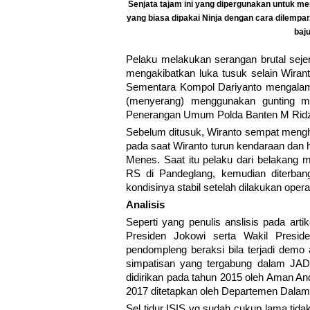
Senjata tajam ini yang dipergunakan untuk me
yang biasa dipakai Ninja dengan cara dilemp
baju
Pelaku melakukan serangan brutal sejen
mengakibatkan luka tusuk selain Wirant
Sementara Kompol Dariyanto mengalami 
(menyerang) menggunakan gunting me
Penerangan Umum Polda Banten M Ridz
Sebelum ditusuk, Wiranto sempat menghad
pada saat Wiranto turun kendaraan dan h
Menes. Saat itu pelaku dari belakang 
RS di Pandeglang, kemudian diterban
kondisinya stabil setelah dilakukan opera
Analisis
Seperti yang penulis anslisis pada art
Presiden Jokowi serta Wakil Presid
pendompleng beraksi bila terjadi demo
simpatisan yang tergabung dalam JAD 
didirikan pada tahun 2015 oleh Aman A
2017 ditetapkan oleh Departemen Dalam 
Sel tidur ISIS yg sudah cukup lama tidak