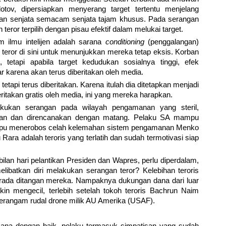
ov, dipersiapkan menyerang target tertentu menjelang
dengan senjata semacam senjata tajam khusus. Pada serangan
teror terpilih dengan pisau efektif dalam melukai target.
m ilmu intelijen adalah sarana
conditioning
(penggalangan)
teror di sini untuk menunjukkan mereka tetap eksis. Korban
, tetapi apabila target kedudukan sosialnya tinggi, efek
 karena akan terus diberitakan oleh media.
tetapi terus diberitakan. Karena itulah dia ditetapkan menjadi
eritakan gratis oleh media, ini yang mereka harapkan.
akukan serangan pada wilayah pengamanan yang steril,
kan dan direncanakan dengan matang. Pelaku SA mampu
mpu menerobos celah kelemahan sistem pengamanan Menko
ara adalah teroris yang terlatih dan sudah termotivasi siap
ilan hari pelantikan Presiden dan Wapres, perlu diperdalam,
batkan diri melakukan serangan teror? Kelebihan teroris
berada ditangan mereka. Nampaknya dukungan dana dari luar
n mengecil, terlebih setelah tokoh teroris Bachrun Naim
 serangam rudal drone milik AU Amerika (USAF).
cana dengan baik, pelaku termasuk simpatisan yang sudah