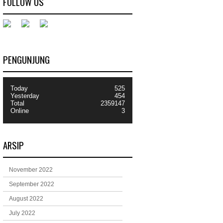
FOLLOW US
PENGUNJUNG
Today
525
Yesterday
454
Total
2359147
Online
3
ARSIP
November 2022
September 2022
August 2022
July 2022