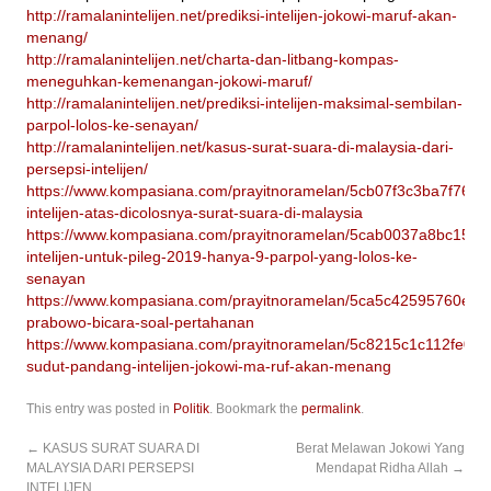
http://ramalanintelijen.net/prediksi-intelijen-jokowi-maruf-akan-
menang/
http://ramalanintelijen.net/charta-dan-litbang-kompas-
meneguhkan-kemenangan-jokowi-maruf/
http://ramalanintelijen.net/prediksi-intelijen-maksimal-sembilan-
parpol-lolos-ke-senayan/
http://ramalanintelijen.net/kasus-surat-suara-di-malaysia-dari-
persepsi-intelijen/
https://www.kompasiana.com/prayitnoramelan/5cb07f3c3ba7f7616
intelijen-atas-dicolosnya-surat-suara-di-malaysia
https://www.kompasiana.com/prayitnoramelan/5cab0037a8bc1571bf
intelijen-untuk-pileg-2019-hanya-9-parpol-yang-lolos-ke-
senayan
https://www.kompasiana.com/prayitnoramelan/5ca5c42595760e2cd
prabowo-bicara-soal-pertahanan
https://www.kompasiana.com/prayitnoramelan/5c8215c1c112fe0c5e
sudut-pandang-intelijen-jokowi-ma-ruf-akan-menang
This entry was posted in
Politik
. Bookmark the
permalink
.
←
KASUS SURAT SUARA DI
Berat Melawan Jokowi Yang
MALAYSIA DARI PERSEPSI
Mendapat Ridha Allah
→
INTELIJEN