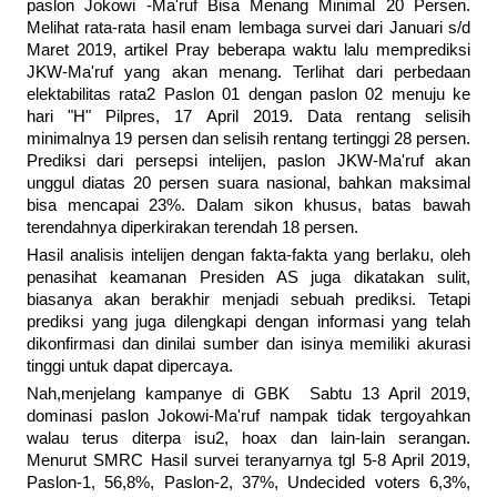
paslon Jokowi -Ma'ruf Bisa Menang Minimal 20 Persen.
Melihat rata-rata hasil enam lembaga survei dari Januari s/d
Maret 2019, artikel Pray beberapa waktu lalu memprediksi
JKW-Ma'ruf yang akan menang. Terlihat dari perbedaan
elektabilitas rata2 Paslon 01 dengan paslon 02 menuju ke
hari "H" Pilpres, 17 April 2019. Data rentang selisih
minimalnya 19 persen dan selisih rentang tertinggi 28 persen.
Prediksi dari persepsi intelijen, paslon JKW-Ma'ruf akan
unggul diatas 20 persen suara nasional, bahkan maksimal
bisa mencapai 23%. Dalam sikon khusus, batas bawah
terendahnya diperkirakan terendah 18 persen.
Hasil analisis intelijen dengan fakta-fakta yang berlaku, oleh
penasihat keamanan Presiden AS juga dikatakan sulit,
biasanya akan berakhir menjadi sebuah prediksi. Tetapi
prediksi yang juga dilengkapi dengan informasi yang telah
dikonfirmasi dan dinilai sumber dan isinya memiliki akurasi
tinggi untuk dapat dipercaya.
Nah,menjelang kampanye di GBK Sabtu 13 April 2019,
dominasi paslon Jokowi-Ma'ruf nampak tidak tergoyahkan
walau terus diterpa isu2, hoax dan lain-lain serangan.
Menurut SMRC Hasil survei teranyarnya tgl 5-8 April 2019,
Paslon-1, 56,8%, Paslon-2, 37%, Undecided voters 6,3%,