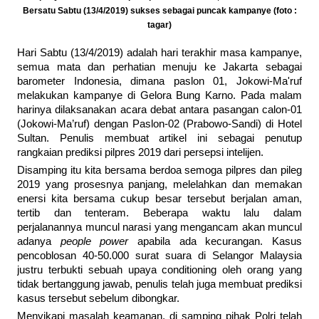
Bersatu Sabtu (13/4/2019) sukses sebagai puncak kampanye (foto :
tagar)
Hari Sabtu (13/4/2019) adalah hari terakhir masa kampanye,
semua mata dan perhatian menuju ke Jakarta sebagai
barometer Indonesia, dimana paslon 01, Jokowi-Ma'ruf
melakukan kampanye di Gelora Bung Karno. Pada malam
harinya dilaksanakan acara debat antara pasangan calon-01
(Jokowi-Ma’ruf) dengan Paslon-02 (Prabowo-Sandi) di Hotel
Sultan. Penulis membuat artikel ini sebagai penutup
rangkaian prediksi pilpres 2019 dari persepsi intelijen.
Disamping itu kita bersama berdoa semoga pilpres dan pileg
2019 yang prosesnya panjang, melelahkan dan memakan
enersi kita bersama cukup besar tersebut berjalan aman,
tertib dan tenteram. Beberapa waktu lalu dalam
perjalanannya muncul narasi yang mengancam akan muncul
adanya
people power
apabila ada kecurangan. Kasus
pencoblosan 40-50.000 surat suara di Selangor Malaysia
justru terbukti sebuah upaya conditioning oleh orang yang
tidak bertanggung jawab, penulis telah juga membuat prediksi
kasus tersebut sebelum dibongkar.
Menyikapi masalah keamanan, di samping pihak Polri telah