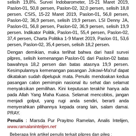
selisih 19,8%. Survei Indobarometer, 15-21 Maret 2019,
Paslon-01, 50,8 persen, Paslon-02, 32,0 persen, selisih 18,8
persen. CSIS, 15-22 Maret 2019, Paslon-01, 56,8 persen,
Paslon-02, 36,9 persen, selisih 19,9 persen. LSI Denny JA,
Paslon-01, 56,8 persen, Paslon-02, 36,9 persen, selisih 19,9
persen. Indikator Politik, Paslon-01, 55,4 persen, Paslon-02,
37,4 persen, Charta Politika 1-9 Maret 2019, Paslon 01, 53,6
persen, Paslon-02, 35,4 persen, selisih 18,2 persen.
Dengan demikian, maka terlihat bahwa dari hasil survei
pilpres, selisih kemenangan Paslon-01 dari Paslon-02 batas
bawahnya 18,2 persen dan batas atasnya 19,9 persen.
Kesimpulannya kemenangan pasangan Jokowi-Ma’ruf dapat
dikatakan sudah dipelupuk mata. Penulis mendoakan kedua
pasangan calon pemimpin nasional itu sehat dan selamat
menyaksikan pemilihan. Kini keputusan terakhir hanya ada
pada Allah Yang Maha Kuasa. Selamat mencoblos, jangan
menjadi golput, yang rugi anda sendiri, berarti anda
menyerahkan pilihannya kepada orang lain, salam damai.
PRAY.
Penulis
: Marsda Pur Prayitno Ramelan, Analis Intelijen,
www.ramalanintelijen.net
Beberapa link artikel penulis terkait pilpres dan pileg :