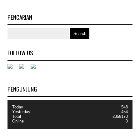
PENCARIAN
FOLLOW US
PENGUNJUNG
Today
548
Yesterday
454
Total
2359170
Online
0