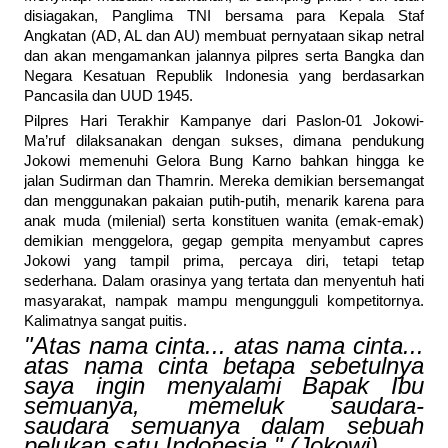
disiagakan, Panglima TNI bersama para Kepala Staf
Angkatan (AD, AL dan AU) membuat pernyataan sikap netral
dan akan mengamankan jalannya pilpres serta Bangka dan
Negara Kesatuan Republik Indonesia yang berdasarkan
Pancasila dan UUD 1945.
Pilpres Hari Terakhir Kampanye dari Paslon-01 Jokowi-
Ma’ruf dilaksanakan dengan sukses, dimana pendukung
Jokowi memenuhi Gelora Bung Karno bahkan hingga ke
jalan Sudirman dan Thamrin. Mereka demikian bersemangat
dan menggunakan pakaian putih-putih, menarik karena para
anak muda (milenial) serta konstituen wanita (emak-emak)
demikian menggelora, gegap gempita menyambut capres
Jokowi yang tampil prima, percaya diri, tetapi tetap
sederhana. Dalam orasinya yang tertata dan menyentuh hati
masyarakat, nampak mampu mengungguli kompetitornya.
Kalimatnya sangat puitis.
"Atas nama cinta... atas nama cinta...
atas nama cinta betapa sebetulnya
saya ingin menyalami Bapak Ibu
semuanya, memeluk saudara-
saudara semuanya dalam sebuah
pelukan satu Indonesia." (Jokowi)