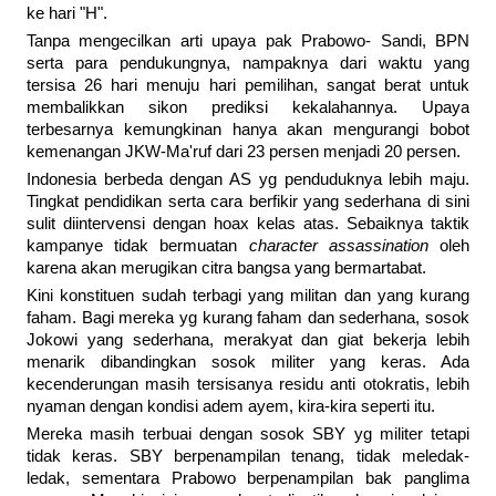
ke hari "H".
Tanpa mengecilkan arti upaya pak Prabowo- Sandi, BPN
serta para pendukungnya, nampaknya dari waktu yang
tersisa 26 hari menuju hari pemilihan, sangat berat untuk
membalikkan sikon prediksi kekalahannya. Upaya
terbesarnya kemungkinan hanya akan mengurangi bobot
kemenangan JKW-Ma'ruf dari 23 persen menjadi 20 persen.
Indonesia berbeda dengan AS yg penduduknya lebih maju.
Tingkat pendidikan serta cara berfikir yang sederhana di sini
sulit diintervensi dengan hoax kelas atas. Sebaiknya taktik
kampanye tidak bermuatan
character assassination
oleh
karena akan merugikan citra bangsa yang bermartabat.
Kini konstituen sudah terbagi yang militan dan yang kurang
faham. Bagi mereka yg kurang faham dan sederhana, sosok
Jokowi yang sederhana, merakyat dan giat bekerja lebih
menarik dibandingkan sosok militer yang keras. Ada
kecenderungan masih tersisanya residu anti otokratis, lebih
nyaman dengan kondisi adem ayem, kira-kira seperti itu.
Mereka masih terbuai dengan sosok SBY yg militer tetapi
tidak keras. SBY berpenampilan tenang, tidak meledak-
ledak, sementara Prabowo berpenampilan bak panglima