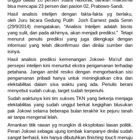
unggul diatas 20 persen suara nasional, bahkan maksimal
bisa mencapai 23 persen dari paslon 02, Prabowo-Sandi.
Hasil analisis intelijen dengan fakta-fakta yg berlaku,
oleh Juru bicara Gedung Putih Josh Earnest pada Senin
(29/9/2014) mengatakan, “Analisis Intelijen adalah bisnis
yang sulit, dan pada akhirnya, akan menjadi prediksi.” Tetapi
menurut penulis prediksi yang juga dilengkapi dengan
informasi yang telah dikonfirmasi dan dinilai sumber dan
isinya.
Hasil analisis prediksi kemenangan Jokowi- Ma'ruf dari
persepsi intelijen kini menuntut ekstra pengamanan terhadap
petahana. Jangan ambil resiko dengan mengorbankan sisi
pengamanan pribadi hanya untuk meningkatkan citra dan
elektabilitas dalam sisa waktu yang ada. Penulis berani
menyebut sudah cukup, target sudah terpenuhi.
Sudah waktunya kini tim sukses TKN yang bekerja menjaga
elektabilitas yang sudah unggul berkat kegigihan blusukan
pak Jokowi selama beberapa bulan terakhir ke pejuru tanah
air tanpa mengenal lelah.
Amankan titik rawan yg mungkin di eksploitasi lawan politik.
Peran Jokowi sebagai ujung tombak kampanye dinilai sudah
sangat berhasil, kini hanya dibutuhkan
finishing touch
menuju