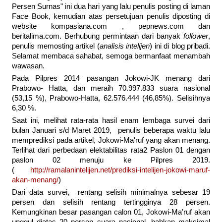
Persen Surnas" ini dua hari yang lalu penulis posting di laman
Face Book, kemudian atas persetujuan penulis diposting di
website kompasiana.com , pepnews.com dan
beritalima.com. Berhubung permintaan dari banyak
follower
,
penulis memosting artikel (
analisis intelijen
) ini di blog pribadi.
Selamat membaca sahabat, semoga bermanfaat menambah
wawasan.
Pada Pilpres 2014 pasangan Jokowi-JK menang dari
Prabowo- Hatta, dan meraih 70.997.833 suara nasional
(53,15 %), Prabowo-Hatta, 62.576.444 (46,85%). Selisihnya
6,30 %.
Saat ini, melihat rata-rata hasil enam lembaga survei dari
bulan Januari s/d Maret 2019, penulis beberapa waktu lalu
memprediksi pada artikel, Jokowi-Ma'ruf yang akan menang.
Terlihat dari perbedaan elektabilitas rata2 Paslon 01 dengan
paslon 02 menuju ke Pilpres 2019.
(
http://ramalanintelijen.net/prediksi-intelijen-jokowi-maruf-
akan-menang/
)
Dari data survei, rentang selisih minimalnya sebesar 19
persen dan selisih rentang tertingginya 28 persen.
Kemungkinan besar pasangan calon 01, Jokowi-Ma'ruf akan