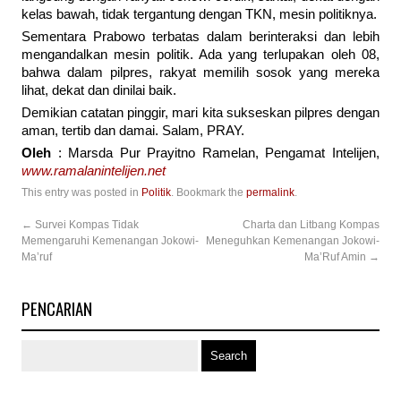
kelas bawah, tidak tergantung dengan TKN, mesin politiknya.
Sementara Prabowo terbatas dalam berinteraksi dan lebih
mengandalkan mesin politik. Ada yang terlupakan oleh 08,
bahwa dalam pilpres, rakyat memilih sosok yang mereka
lihat, dekat dan dinilai baik.
Demikian catatan pinggir, mari kita sukseskan pilpres dengan
aman, tertib dan damai. Salam, PRAY.
Oleh
: Marsda Pur Prayitno Ramelan, Pengamat Intelijen,
www.ramalanintelijen.net
This entry was posted in
Politik
. Bookmark the
permalink
.
←
Survei Kompas Tidak
Charta dan Litbang Kompas
Memengaruhi Kemenangan Jokowi-
Meneguhkan Kemenangan Jokowi-
Ma’ruf
Ma’Ruf Amin
→
PENCARIAN