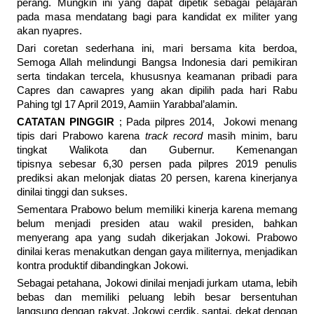
perang. Mungkin ini yang dapat dipetik sebagai pelajaran
pada masa mendatang bagi para kandidat ex militer yang
akan nyapres.
Dari coretan sederhana ini, mari bersama kita berdoa,
Semoga Allah melindungi Bangsa Indonesia dari pemikiran
serta tindakan tercela, khususnya keamanan pribadi para
Capres dan cawapres yang akan dipilih pada hari Rabu
Pahing tgl 17 April 2019, Aamiin Yarabbal’alamin.
CATATAN PINGGIR
; Pada pilpres 2014, Jokowi menang
tipis dari Prabowo karena
track record
masih minim, baru
tingkat Walikota dan Gubernur. Kemenangan
tipisnya sebesar 6,30 persen pada pilpres 2019 penulis
prediksi akan melonjak diatas 20 persen, karena kinerjanya
dinilai tinggi dan sukses.
Sementara Prabowo belum memiliki kinerja karena memang
belum menjadi presiden atau wakil presiden, bahkan
menyerang apa yang sudah dikerjakan Jokowi. Prabowo
dinilai keras menakutkan dengan gaya militernya, menjadikan
kontra produktif dibandingkan Jokowi.
Sebagai petahana, Jokowi dinilai menjadi jurkam utama, lebih
bebas dan memiliki peluang lebih besar bersentuhan
langsung dengan rakyat. Jokowi cerdik, santai, dekat dengan